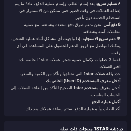
⚡ تسليم سريع
: بعد إتمام الطلب وإتمام عملية الدفع، عادةً ما يتم
إضافة العملات في وقت قصير حتى تتمكن من الاستمرار في
استخدام الخدمة دون تأخير.
🔒 دفع آمن
: نحن ندعم طرق دفع متعددة وشائعة، مع عملية
معاملات آمنة وشفافة.
💬 دعم سريع الاستجابة
: إذا واجهت أي مشاكل أثناء عملية الشحن،
يمكنك التواصل مع فريق الدعم للحصول على المساعدة في أي
وقت.
فقط 3 خطوات لإكمال عملية شحن عملات 1star الخاصة بك:
اختر العملات
حدد
باقة عملات 1star
التي تحتاجها وتأكد من الكمية والسعر.
أدخل معرف المستخدم (User ID) الخاص بك
أدخل
معرف مستخدم 1star
الصحيح للتأكد من إضافة العملات إلى
الحساب المناسب.
أكمل عملية الدفع
أكد الطلب وأنهِ عملية الدفع. ستتم إضافة عملاتك بعد ذلك.
دردشة 1STAR منتجات ذات صلة