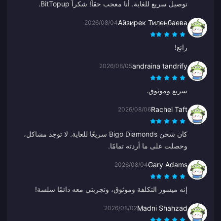
توصيل سريع للغاية. أنا معجب حقاً! شكراً BitTopup.
Айзирек Тиленбаева
2026/08/04
رائع!
andraina tandrify
2026/08/05
سريع وموثوق.
Rachel Taft
2026/08/06
كان شحن Bigo Diamonds سريعًا للغاية. لا توجد مشاكل،
وحصلت على ما أردته تمامًا.
Gary Adams
2026/08/04
إنه ميسور التكلفة وموثوق، وتجربتي معه دائمًا سلسة!
Madni Shahzad
2026/08/02