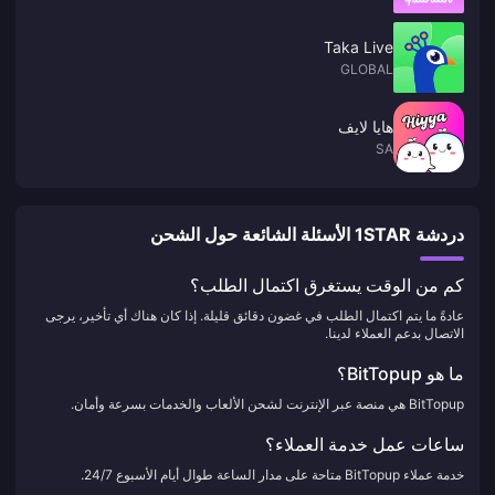
Taka Live
GLOBAL
هايا لايف
SA
دردشة 1STAR الأسئلة الشائعة حول الشحن
كم من الوقت يستغرق اكتمال الطلب؟
عادةً ما يتم اكتمال الطلب في غضون دقائق قليلة. إذا كان هناك أي تأخير، يرجى
الاتصال بدعم العملاء لدينا.
ما هو BitTopup؟
BitTopup هي منصة عبر الإنترنت لشحن الألعاب والخدمات بسرعة وأمان.
ساعات عمل خدمة العملاء؟
خدمة عملاء BitTopup متاحة على مدار الساعة طوال أيام الأسبوع 24/7.