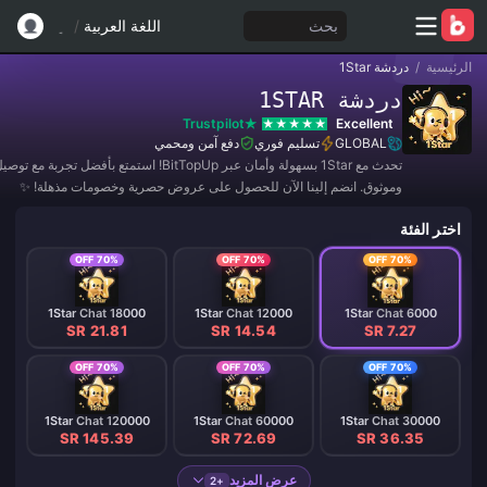
بحث
اللغة العربية
/
الرئيسية
/
دردشة 1Star
دردشة 1STAR
Trustpilot
Excellent
GLOBAL
تسليم فوري
دفع آمن ومحمي
تحدث مع 1Star بسهولة وأمان عبر BitTopUp! استمتع بأفضل تجربة 
وموثوق. انضم إلينا الآن للحصول على عروض حصرية وخصومات مذهلة! ✨
اختر الفئة
70% OFF
70% OFF
70% OFF
1Star Chat 18000
1Star Chat 12000
1Star Chat 6000
SR 21.81
SR 14.54
SR 7.27
70% OFF
70% OFF
70% OFF
1Star Chat 120000
1Star Chat 60000
1Star Chat 30000
SR 145.39
SR 72.69
SR 36.35
عرض المزيد
+2