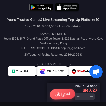
10 Years Trusted Game & Live Streaming Top-Up Platform
Since 2016 | 5,000,000+ Users Worldwide
KAMAGEN LIMITED
Room 1508, 15/F, Grand Plaza Office Tower II, 625 Nathan Road, Mong Kok,
Kowloon, Hong Kong
BUSINESS COOPERATION: ibittopup@gmail.com
© 2016-2026 BitTopup. All Rights Reserved.
TRUSTED & VERIFIED BY
1Star Chat 6000
SR 7.27
اشترِ الآن