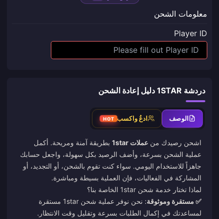
معلومات الشحن
Player ID
دردشة 1STAR دليل إعادة الشحن
الوصف
ادعُ واكسب
HOT
اشحن رصيدك من
عملات 1star
بطريقة آمنة ومريحة. أكمل
عملية الشحن بسرعة، وأضف الرصيد بكل سهولة، واجعل حسابك
جاهزاً للاستخدام اليومي. سواء كنت تقوم بالشحن، أو التجديد، أو
المشاركة في الفعاليات، فإن العملية بسيطة ومباشرة.
لماذا تختار خدمة شحن 1star الخاصة بنا؟
✅ مستقرة وموثوقة
: نحن نوفر عملية شحن 1star مستقرة
لمساعدتك في إكمال الطلبات بسرعة وتقليل وقت الانتظار.