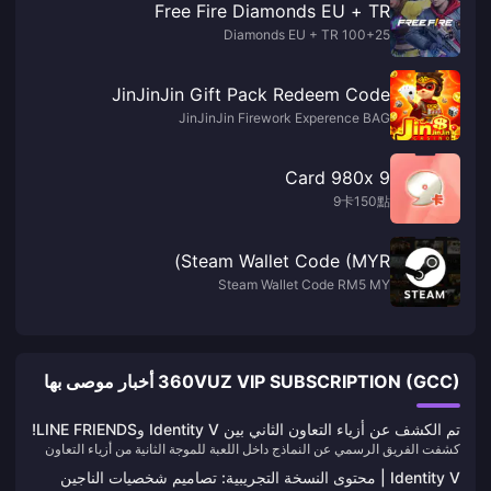
Free Fire Diamonds EU + TR
100+25 Diamonds EU + TR
JinJinJin Gift Pack Redeem Code
JinJinJin Firework Experence BAG
9 Card 980x
9卡150點
Steam Wallet Code (MYR)
Steam Wallet Code RM5 MY
360VUZ VIP SUBSCRIPTION (GCC) أخبار موصى بها
تم الكشف عن أزياء التعاون الثاني بين Identity V وLINE FRIENDS!
كشفت الفريق الرسمي عن النماذج داخل اللعبة للموجة الثانية من أزياء التعاون
تنبيه لطافة ساحقة!
بين Identity V وLINE FRIENDS. دعونا نستعرض تفاصيل هذين الزيين الجديدين
Identity V | محتوى النسخة التجريبية: تصاميم شخصيات الناجين
اللطيفين: