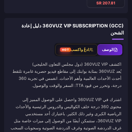
SR 207.81
360VUZ VIP SUBSCRIPTION (GCC) دليل إعادة
الشحن
الوصف
ادعُ واكسب
HOT
يُعد 360VUZ بمثابة بوابتك إلى مقاطع فيديو حصرية غامرة تلتقط
أحدث الأحداث العالمية وأهم الأحداث. انغمس في تجربة 360
اشترك في 360VUZ VIP واحصل على الوصول المميز إلى
محتوى 360 درجة خلف الكواليس والدروس الرئيسية والأحداث
الرياضية الكبرى وغير ذلك الكثير. باعتبارك أحد مستخدمي
360VUZ VIP، ستتمكن أيضًا من الوصول إلى ميزات خاصة مثل
غرف الدردشة الصوتية وغرف الدردشة الصوتية وسحوبات السحب