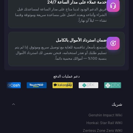
خدمة عملاء على مدار الساعة 24/7
فريق الدعم الودود لدينا متاح على مدار الساعة لمساعدتك قبل
الشراء وأثناءه وبعده. احصل على مساعدة سريعة وموثوقة وقتما
تشاء — ليلاً أو نهاراً.
ضمان استرداد الأموال بالكامل
استمتع بأسعار تنافسية للغاية مع توصيل سريع وموثوق. إذا لم يتم
تسليم طلبك أو تعذر استخدامه، فنحن نضمن لك استرداد الأموال
بنسبة 100% — أموالك محمية دائماً.
دعم عمليات الدفع
شريك
Genshin Impact Wiki
Honkai: Star Rail WIKI
Zenless Zone Zero WIKI