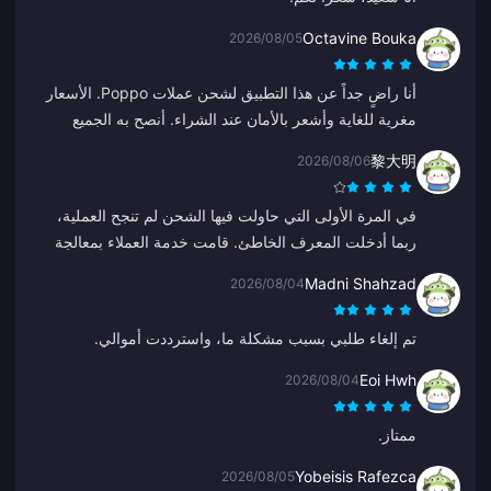
Octavine Bouka
2026/08/05
أنا راضٍ جداً عن هذا التطبيق لشحن عملات Poppo. الأسعار
مغرية للغاية وأشعر بالأمان عند الشراء. أنصح به الجميع
بشدة، شكراً لكم.
黎大明
2026/08/06
في المرة الأولى التي حاولت فيها الشحن لم تنجح العملية،
ربما أدخلت المعرف الخاطئ. قامت خدمة العملاء بمعالجة
عملية استرداد الأموال لي. المحاولة الثانية نجحت دون أي
Madni Shahzad
2026/08/04
مشاكل. سأستمر في استخدام الموقع.
تم إلغاء طلبي بسبب مشكلة ما، واسترددت أموالي.
Eoi Hwh
2026/08/04
ممتاز.
Yobeisis Rafezca
2026/08/05