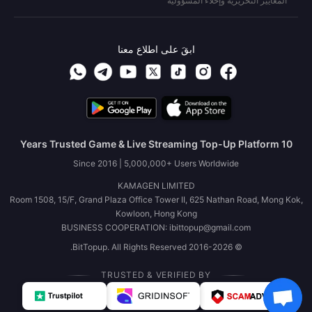
المعايير التحريرية وإخلاء المسؤولية
ابقَ على اطلاع معنا
10 Years Trusted Game & Live Streaming Top-Up Platform
Since 2016 | 5,000,000+ Users Worldwide
KAMAGEN LIMITED
Room 1508, 15/F, Grand Plaza Office Tower II, 625 Nathan Road, Mong Kok,
Kowloon, Hong Kong
BUSINESS COOPERATION: ibittopup@gmail.com
© 2016-2026 BitTopup. All Rights Reserved.
TRUSTED & VERIFIED BY