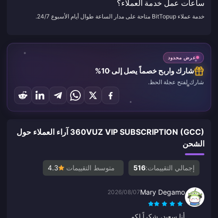
ساعات عمل خدمة العملاء؟
خدمة عملاء BitTopup متاحة على مدار الساعة طوال أيام الأسبوع 24/7.
عرض محدود
شارك واربح خصماً يصل إلى 10%
شارك لفتح عجلة الحظ.
360VUZ VIP SUBSCRIPTION (GCC) آراء العملاء حول
الشحن
إجمالي التقييمات:
516
متوسط التقييمات
4.3
Mary Degamo
2026/08/07
أنا سعيد، شكراً لكم.