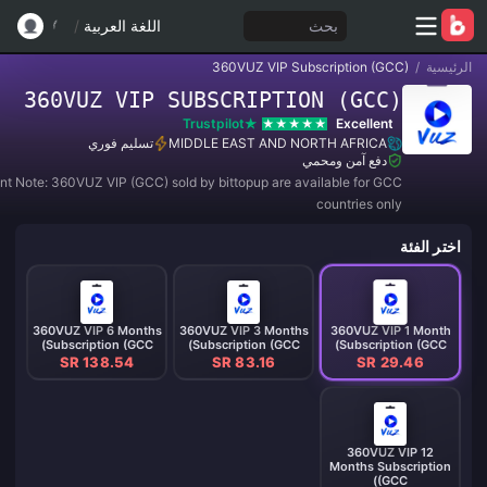
بحث
اللغة العربية
/
الرئيسية
/
360VUZ VIP Subscription (GCC)
360VUZ VIP SUBSCRIPTION (GCC)
Trustpilot
Excellent
MIDDLE EAST AND NORTH AFRICA
تسليم فوري
دفع آمن ومحمي
nt Note: 360VUZ VIP (GCC) sold by bittopup are available for GCC
countries only
اختر الفئة
360VUZ VIP 6 Months
360VUZ VIP 3 Months
360VUZ VIP 1 Month
Subscription (GCC)
Subscription (GCC)
Subscription (GCC)
SR 138.54
SR 83.16
SR 29.46
360VUZ VIP 12
Months Subscription
(GCC)