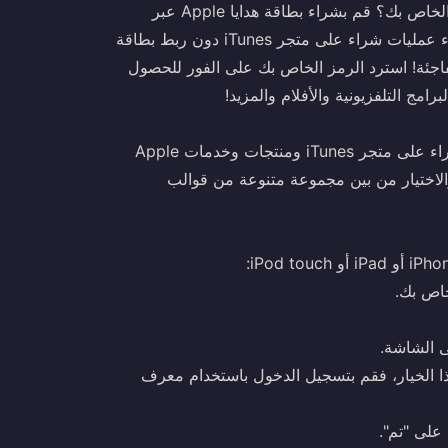
هل تبحث عن طريقة سريعة وآمنة لزيادة رصيد معرف Apple الخاص بك؟ قم بشراء بطاقة هدايا Apple عبر
الإنترنت الآن! باستخدام هذا الرصيد المدفوع مسبقًا، يمكنك إجراء عمليات شراء على متجر iTunes دون ربط بطاقة
اجئة! استرد الرمز الخاص بك على الفور للحصول
توفر بطاقة هدايا Apple طريقة مريحة وآمنة لإجراء عمليات شراء على متجر iTunes ومنتجات وخدمات Apple
والاختيار من بين مجموعة متنوعة من قوالب
 هذا الخيار، فقم بتسجيل الدخول باستخدام معرف