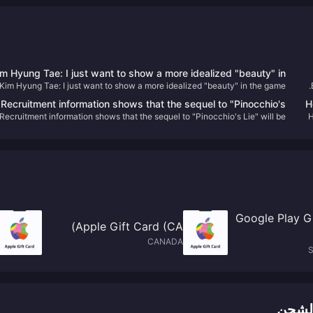
im Hyung Tae: I just want to show a more idealized "beauty" in
قم بتعبئة عملات Poppo Live الخاصة بك بسرعة وبتكلفة معقولة باستخدام BitTopup.
Kim Hyung Tae: I just want to show a more idealized "beauty" in the game!
the game!
ع
Recruitment information shows that the sequel to "Pinocchio's
"
Recruitment information shows that the sequel to "Pinocchio's Lie" will be
"
Lie" will be created using Unreal 5
created using Unreal 5
Google Play G
Apple Gift Card (CA)
CANADA