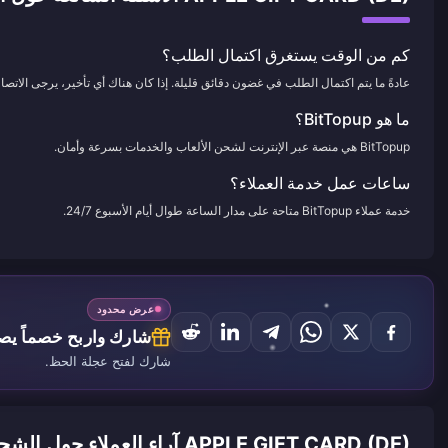
كم من الوقت يستغرق اكتمال الطلب؟
عادةً ما يتم اكتمال الطلب في غضون دقائق قليلة. إذا كان هناك أي تأخير، يرجى الاتصال 
ما هو BitTopup؟
BitTopup هي منصة عبر الإنترنت لشحن الألعاب والخدمات بسرعة وأمان.
ساعات عمل خدمة العملاء؟
خدمة عملاء BitTopup متاحة على مدار الساعة طوال أيام الأسبوع 24/7.
عرض محدود
شارك واربح خصماً يصل إ
شارك لفتح عجلة الحظ.
APPLE GIFT CARD (DE) آراء العملاء حول الشحن