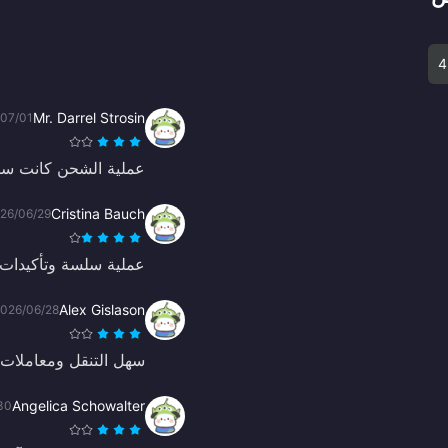
4
Mr. Darrel Strosin
07/01
عملية الشحن كانت سلس
Cristina Bauch
26/06/29
عملية سلسة وتأكيدات 
Alex Gislason
026/06/28
سهل التنقل ومعاملات 
Angelica Schowalter
30