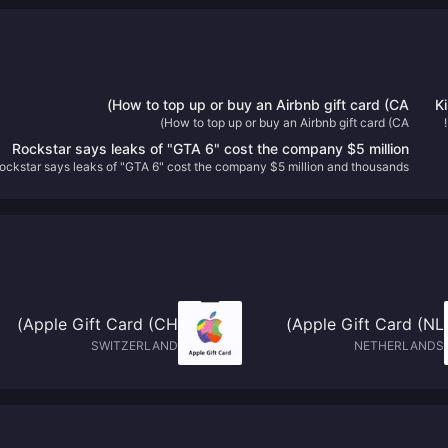
How to top up or buy an Airbnb gift card (CA)
K
How to top up or buy an Airbnb gift card (CA)
Rockstar says leaks of "GTA 6" cost the company $5 million
ockstar says leaks of "GTA 6" cost the company $5 million and thousands
and thousands of employee hours
of employee hours
Apple Gift Card (CH)
Apple Gift Card (NL)
SWITZERLAND
NETHERLANDS