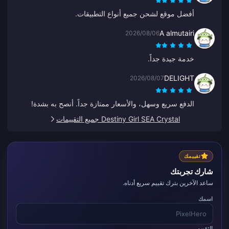
أفضل موقع لشحن جميع أنواع التطبيقات.
A almutairi
2026/08/06
خدمة جيدة جداً.
DELIGHT
2026/08/07
الدفع سريع وسهل، والأسعار ممتازة جداً. أنصح به بشدة!
Destiny Girl SEA Crystal جميع التقييمات
تقييمك
شارك تجربتك
ساعد الآخرين بترك تقييم سريع أدناه.
اسمك
التقييم