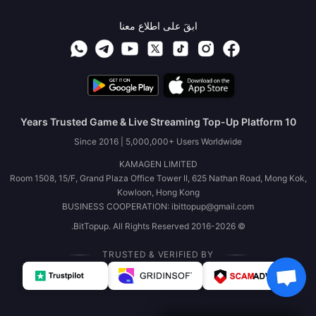
ابقَ على اطلاع معنا
10 Years Trusted Game & Live Streaming Top-Up Platform
Since 2016 | 5,000,000+ Users Worldwide
KAMAGEN LIMITED
Room 1508, 15/F, Grand Plaza Office Tower II, 625 Nathan Road, Mong Kok,
Kowloon, Hong Kong
BUSINESS COOPERATION: ibittopup@gmail.com
© 2016-2026 BitTopup. All Rights Reserved.
TRUSTED & VERIFIED BY