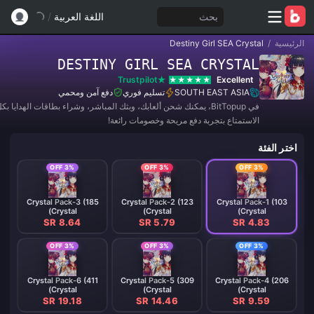
بحث
اللغة العربية
/
الرئيسية
/
Destiny Girl SEA Crystal
DESTINY GIRL SEA CRYSTAL
Trustpilot
Excellent
SOUTH EAST ASIA
تسليم فوري
دفع آمن ومحمي
في BitTopup، يمكنك شحن ألعابك، وبثك المباشر، وشراء بطاقات الهدايا 
الاستمتاع بتجربة دفع مريحة وخصومات رائعة!
اختر الفئة
3% OFF
3% OFF
3% OFF
Crystal Pack-3 (185
Crystal Pack-2 (123
Crystal Pack-1 (103
Crystal)
Crystal)
Crystal)
SR 8.64
SR 5.79
SR 4.83
3% OFF
3% OFF
3% OFF
Crystal Pack-6 (411
Crystal Pack-5 (309
Crystal Pack-4 (206
Crystal)
Crystal)
Crystal)
SR 19.18
SR 14.46
SR 9.59