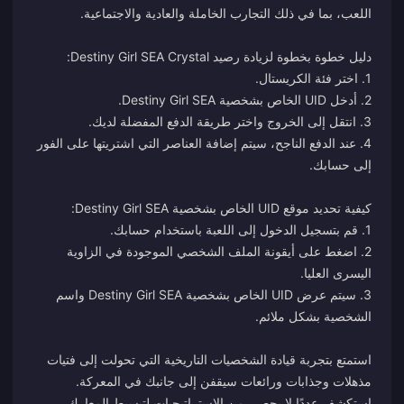
4. عند الدفع الناجح، سيتم إضافة العناصر التي اشتريتها على الفور
2. اضغط على أيقونة الملف الشخصي الموجودة في الزاوية
3. سيتم عرض UID الخاص بشخصية Destiny Girl SEA واسم
استمتع بتجربة قيادة الشخصيات التاريخية التي تحولت إلى فتيات
مذهلات وجذابات ورائعات سيقفن إلى جانبك في المعركة.
استكشف عددًا لا يحصى من الاستراتيجيات لتبسيط المعارك