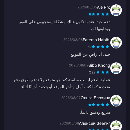
Ale Pro
2026/08/05
دعم جيد: عندما تكون هناك مشكلة يستجيبون على الفور
ويحلونها لك.
Fatema Habibi
2026/08/08
جيد، أنا راضٍ عن الموقع.
Bibo Khong
2026/08/09
عملية الدفع ليست سلسة كما هو متوقع ولا تدعم طرق دفع
متعددة كما كنت آمل. يتأخر الموقع أو يتجمد أحيانًا أثناء
الشحن، وخدمة العملاء بطيئة في الاستجابة. كما أنه ليس من
Ольга Блохина
2026/08/07
الواضح متى يتم معالجة المدفوعات. إذا تم إصلاح هذه
المشكلات، فسيكون أكثر موثوقية بكثير.
سريع ودقيق دائماً.
Алексей Зеелиг
2026/08/08