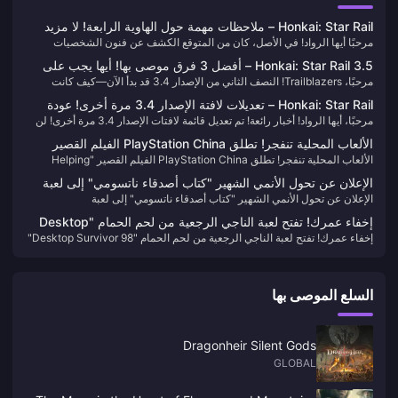
Honkai: Star Rail – ملاحظات مهمة حول الهاوية الرابعة! لا مزيد
مرحبًا أيها الرواد! في الأصل، كان من المتوقع الكشف عن فنون الشخصيات
من مكافآت Stellar Jade؟!
الجديدة بحلول نهاية يوليو، لكن تبين أنها تأخرت. هل يعني ذلك أننا سنضطر
Honkai: Star Rail 3.5 – أفضل 3 فرق موصى بها! أيها يجب على
للانتظار حتى 3 أغسطس لرؤيتها؟
مرحبًا، Trailblazers! النصف الثاني من الإصدار 3.4 قد بدأ الآن—كيف كانت
اللاعبين الجدد اختيارها؟
سحوباتك حتى الآن؟ هل حصلت على الشخصيات التي أردتها؟
Honkai: Star Rail – تعديلات لافتة الإصدار 3.4 مرة أخرى! عودة
مرحبًا، أيها الرواد! أخبار رائعة! تم تعديل قائمة لافتات الإصدار 3.4 مرة أخرى! لن
الأحد والتوباز!
تكون هناك لافتات إعادة عرض فردية في النصف الأول - الأحد سيعود! دعونا نلقي
الألعاب المحلية تنفجر! تطلق PlayStation China الفيلم القصير
نظرة أقرب على التفاصيل.
الألعاب المحلية تنفجر! تطلق PlayStation China الفيلم القصير "Helping
"Helping Chinese Creations Go Global" للذكرى العاشرة
Chinese Creations Go Global" للذكرى العاشرة
الإعلان عن تحول الأنمي الشهير "كتاب أصدقاء ناتسومي" إلى لعبة
الإعلان عن تحول الأنمي الشهير "كتاب أصدقاء ناتسومي" إلى لعبة
إخفاء عمرك! تفتح لعبة الناجي الرجعية من لحم الحمام "Desktop
إخفاء عمرك! تفتح لعبة الناجي الرجعية من لحم الحمام "Desktop Survivor 98"
Survivor 98" صفحة متجر Steam
صفحة متجر Steam
السلع الموصى بها
Dragonheir Silent Gods
GLOBAL