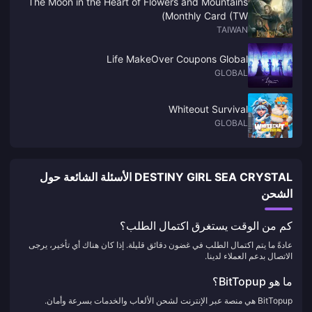
The Moon in the Heart of Flowers and Mountains
Monthly Card (TW)
TAIWAN
Life MakeOver Coupons Global
GLOBAL
Whiteout Survival
GLOBAL
DESTINY GIRL SEA CRYSTAL الأسئلة الشائعة حول
الشحن
كم من الوقت يستغرق اكتمال الطلب؟
عادةً ما يتم اكتمال الطلب في غضون دقائق قليلة. إذا كان هناك أي تأخير، يرجى
الاتصال بدعم العملاء لدينا.
ما هو BitTopup؟
BitTopup هي منصة عبر الإنترنت لشحن الألعاب والخدمات بسرعة وأمان.