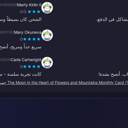
Marty Kirlin II
2026/06/28
مشاكل في الدفع.
الشحن كان بسيطاً وسلس
Mary Okuneva
26/07/02
سريع جداً ومريح، أنصح 
Carla Cartwright
/06/28
ب. أنصح بشدة!
كانت تجربة سلسة - سهل
The Moon in the Heart of Flowers and Mountains Monthly Card) جميع التقييمات