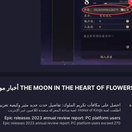
THE MOON IN THE HEART ) أخبار موصى بها
مقلدة
احصل على مكافآت تكريم الملوك: تفاصيل حدث جديد مثير وكيفية تعزيز
T
أطلقت لعبة Honor of Kings، لعبة ساحة المعركة متعددة اللاعبين عبر الإنترنت
طريقة لعبك!
المشهورة عالميًا، حدثًا جديدًا مثيرًا داخل اللعبة يعد بتقديم مكافآت وتحديات جديدة وتج
Epic releases 2023 annual review report: PC platform users
لعب محسنة.
Epic releases 2023 annual review report: PC platform users exceed 270
exceed 270 million
million