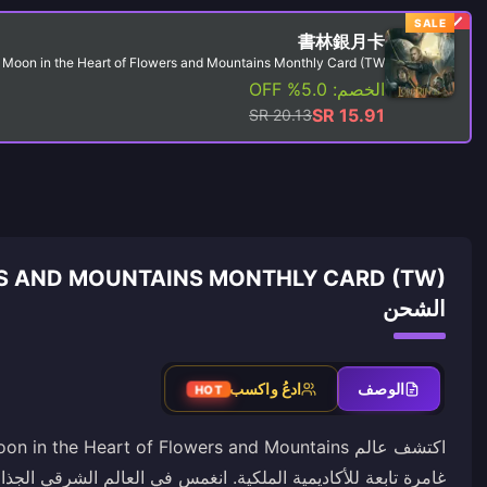
SALE
書林銀月卡
 Moon in the Heart of Flowers and Mountains Monthly Card (TW)
الخصم: 5.0% OFF
SR 15.91
SR 20.13
الشحن
الوصف
ادعُ واكسب
HOT
غامرة تابعة للأكاديمية الملكية. انغمس في العالم الشرقي الجذا