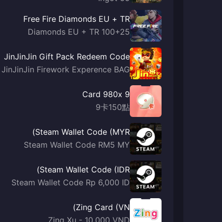
Free Fire Diamonds EU + TR
100+25 Diamonds EU + TR
JinJinJin Gift Pack Redeem Code
JinJinJin Firework Experence BAG
9 Card 980x
9卡150點
Steam Wallet Code (MYR)
Steam Wallet Code RM5 MY
Steam Wallet Code (IDR)
Steam Wallet Code Rp 6,000 ID
Zing Card (VN)
Zing Xu - 10,000 VND