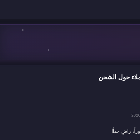
2026
، راضٍ جداً!