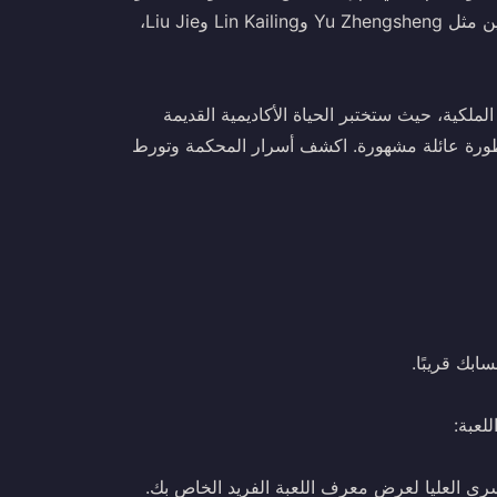
المذهلة واللمسات الذهبية. تتميز اللعبة بممثلين صوتيين مشهورين مثل Yu Zhengsheng وLin Kailing وLiu Jie،
لملكية، حيث ستختبر الحياة الأكاديمية القديمة
راطورة عائلة مشهورة. اكشف أسرار المحكمة وتورط