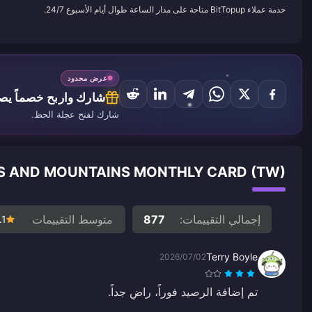
خدمة عملاء BitTopup متاحة على مدار الساعة طوال أيام الأسبوع 24/7.
عرض محدود
شارك واربح خصماً يصل إ
شارك لفتح عجلة الحظ.
EART OF FLOWERS AND MOUNTAINS MONTHLY CARD (TW
إجمالي التقييمات:
877
متوسط التقييمات
.1
Terry Boyle
2026/07/02
تم إضافة الرصيد فوراً، راضٍ جداً.