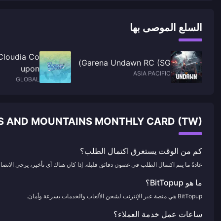
السلع الموصى بها
Cloudia Co
Garena Undawn RC (SG)
upon
ASIA PACIFIC
GLOBAL
HEART OF FLOWERS AND MOUNTAINS MONTHLY CARD (TW
كم من الوقت يستغرق اكتمال الطلب؟
عادةً ما يتم اكتمال الطلب في غضون دقائق قليلة. إذا كان هناك أي تأخير، يرجى الاتصال 
ما هو BitTopup؟
BitTopup هي منصة عبر الإنترنت لشحن الألعاب والخدمات بسرعة وأمان.
ساعات عمل خدمة العملاء؟