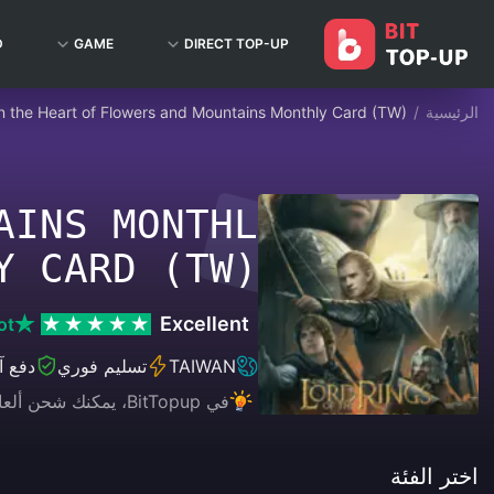
D
GAME
DIRECT TOP-UP
الرئيسية
/
n the Heart of Flowers and Mountains Monthly Card (TW)
AINS MONTHL
Y CARD (TW)
Excellent
ot
TAIWAN
تسليم فوري
دفع 
في BitTopup، يمكنك شحن ألعابك، وبثك المباشر، وشراء بطاقات الهدايا بكل سهولة، مع الاستمتاع بتجربة دفع مريحة وخصومات رائعة!
اختر الفئة