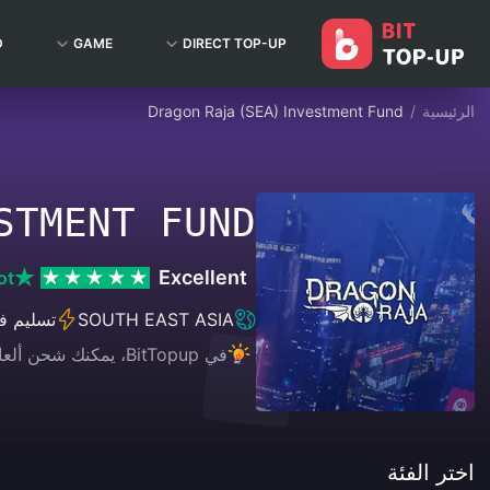
D
GAME
DIRECT TOP-UP
الرئيسية
/
Dragon Raja (SEA) Investment Fund
STMENT FUND
Excellent
ot
SOUTH EAST ASIA
تسليم ف
في BitTopup، يمكنك شحن ألعابك، وبثك المباشر، وشراء بطاقات الهدايا بكل سهولة، مع الاستمتاع بتجربة دفع مريحة وخصومات رائعة!
اختر الفئة