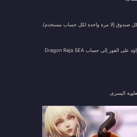
4. عند الدفع الناجح، سيتم إضافة صندوق الاستثمار الذي تم شراؤه على الفور إلى حساب Dragon Raja SEA