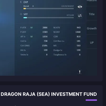
DRAGON RAJA (SEA) INVESTMENT FUND أخبار موصى بها