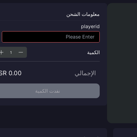
معلومات الشحن
playerid
الكمية
الإجمالي
SR 0.00
نفدت الكمية