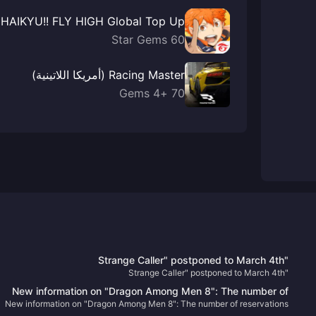
HAIKYU!! FLY HIGH Global Top Up
60 Star Gems
Racing Master (أمريكا اللاتينية)
70 +4 Gems
"Strange Caller" postponed to March 4th
"Strange Caller" postponed to March 4th
New information on "Dragon Among Men 8": The number of
New information on "Dragon Among Men 8": The number of reservations
reservations has reached a new high, there is no XGP plan yet,
has reached a new high, there is no XGP plan yet, and the main line alone