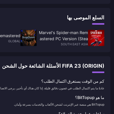
is under development
السلع الموصى بها
Marvel's Spider-man Rem
Remastered
astered PC Version (Stea
GLOBAL
SOUTH EAST ASIA
m)
FIFA 23 (ORIGIN) الأسئلة الشائعة حول الشحن
كم من الوقت يستغرق اكتمال الطلب؟
عادةً ما يتم اكتمال الطلب في غضون دقائق قليلة. إذا كان هناك أي تأخير، يرجى الاتصال 
ما هو BitTopup؟
BitTopup هي منصة عبر الإنترنت لشحن الألعاب والخدمات بسرعة وأمان.
ساعات عمل خدمة العملاء؟