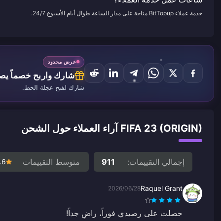
خدمة عملاء BitTopup متاحة على مدار الساعة طوال أيام الأسبوع 24/7.
عرض محدود
شارك واربح خصماً يصل إ
شارك لفتح عجلة الحظ.
FIFA 23 (ORIGIN) آراء العملاء حول الشحن
إجمالي التقييمات:
911
متوسط التقييمات
.6
Raquel Grant
2026/06/28
حصلت على رصيدي فوراً، راضٍ جداً!