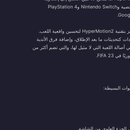
العالمي في 30 سبتمبر 2022، وهو متاح لأجهزة الكمبيوتر الشخصية وNintendo Switch وPlayStation 4
تقدم EA SPORTS™ FIFA 23 اللعبة العالمية إلى الملعب، وتتميز بتقنية HyperMotion2 لتحسين واقعية اللعب.
إدراج كأس العالم FIFA للرجال والسيدات كتحديثات ما بعد الإطلاق، وإضافة فرق الأندية
صالة اللعبة التي لا مثيل لها، والتي تضم أكثر من