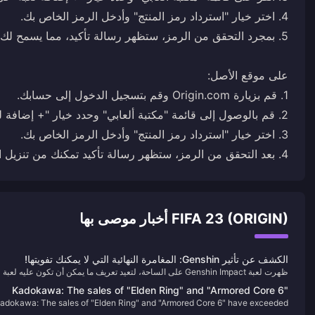
4. بعد التحقق من الرمز، ستظهر رسالة تأكيد تمكنك من تنزيل اللعبة على جهاز الكمبيوتر الخاص بك.
FIFA 23 (ORIGIN) أخبار موصى بها
الكشف عن تأثير Genshin: المغامرة النهائية التي لا يمكنك تفويتها!
ظهرت لعبة Genshin Impact على الساحة، لتعيد تعريف ما يمكن أن تكون عليه لعبة
تقمص الأدوار في عالم مفتوح. منذ إصدارها، أسرت اللعبة الملايين بمناظرها الطبيعية
Kadokawa: The sales of "Elden Ring" and "Armored Core 6"
الخلابة وقصتها المعقدة ومجموعة لا حصر لها من الشخصيات. إذا لم تكن قد جربت
adokawa: The sales of "Elden Ring" and "Armored Core 6" have exceeded
ave exceeded expectations, and "Shadow of the Golden Tree"
Teyvat بعد، فأنت تفوت المغامرة الأكثر إثارة في هذا العقد!
expectations, and "Shadow of the Golden Tree" is under development