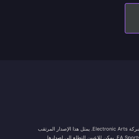
FIFA 23 هي أحدث لعبة فيديو لمحاكاة كرة القدم تقدمها إليك شركة Electronic Arts. يمثل هذا الإصدار المرتقب
الإصدار الثلاثين والأخير من سلسلة FIFA الشهيرة التي طورتها EA Sports. يمكن للاعبين التطلع إلى إصدارها