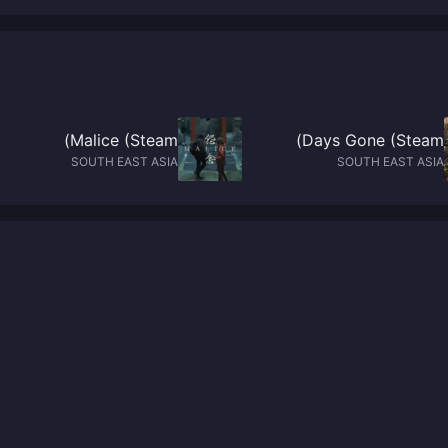
and the main line alone will take about 72 to 96 hours
will take about 72 to 96 hours
Malice (Steam)
Days Gone (Steam)
SOUTH EAST ASIA
SOUTH EAST ASIA