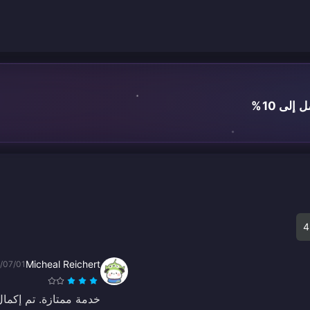
لى 10%
4
Micheal Reichert
/07/01
خدمة ممتازة. تم إكمال