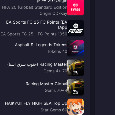
FIFA 20 (Origin)
FIFA 20 (Global) Standard Edition
Origin CD-Key
EA Sports FC 25 FC Points (EA
App)
EA Sports FC 25 - FC Points 1050
Asphalt 9: Legends Tokens
40 Tokens
Racing Master (جنوب شرق آسيا)
70 +4 Gems
Racing Master Global
70+4 Gems
HAIKYU!! FLY HIGH SEA Top Up
60 Star Gems