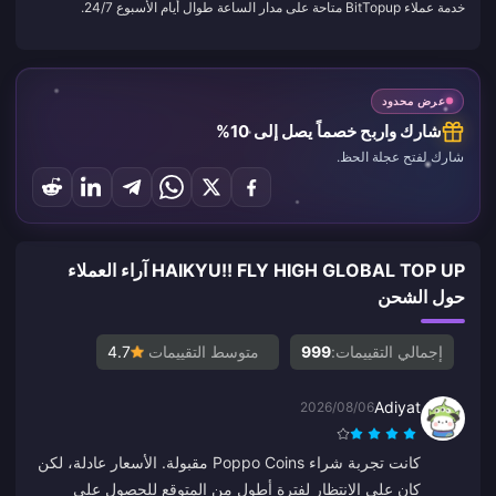
خدمة عملاء BitTopup متاحة على مدار الساعة طوال أيام الأسبوع 24/7.
عرض محدود
شارك واربح خصماً يصل إلى 10%
شارك لفتح عجلة الحظ.
HAIKYU!! FLY HIGH GLOBAL TOP UP آراء العملاء
حول الشحن
إجمالي التقييمات:
999
متوسط التقييمات
4.7
Adiyat
2026/08/06
كانت تجربة شراء Poppo Coins مقبولة. الأسعار عادلة، لكن
كان علي الانتظار لفترة أطول من المتوقع للحصول على