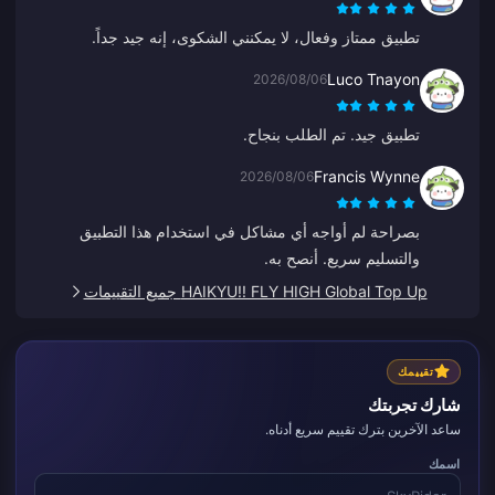
تطبيق ممتاز وفعال، لا يمكنني الشكوى، إنه جيد جداً.
Luco Tnayon
2026/08/06
تطبيق جيد. تم الطلب بنجاح.
Francis Wynne
2026/08/06
بصراحة لم أواجه أي مشاكل في استخدام هذا التطبيق
والتسليم سريع. أنصح به.
HAIKYU!! FLY HIGH Global Top Up جميع التقييمات
تقييمك
شارك تجربتك
ساعد الآخرين بترك تقييم سريع أدناه.
اسمك