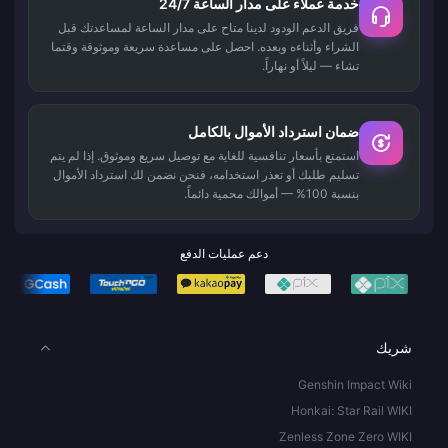
خدمة عملاء على مدار الساعة 24/7
فريق الدعم الودود لدينا متاح على مدار الساعة لمساعدتك قبل
الشراء وأثناءه وبعده. احصل على مساعدة سريعة وموثوقة وقتما
تشاء — ليلاً أو نهاراً.
ضمان استرداد الأموال بالكامل
استمتع بأسعار تنافسية للغاية مع توصيل سريع وموثوق. إذا لم يتم
تسليم طلبك أو تعذر استخدامه، فنحن نضمن لك استرداد الأموال
بنسبة 100% — أموالك محمية دائماً.
دعم عمليات الدفع
شريك
Genshin Impact Wiki
Honkai: Star Rail WIKI
Zenless Zone Zero WIKI