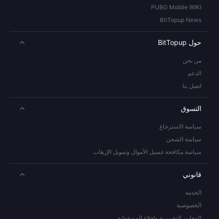
PUBG Mobile WIKI
BitTopup News
حول BitTopup
من نحن
الدعم
اتصل بنا
التسوق
سياسة الاسترجاع
سياسة الشحن
سياسة مكافحة غسيل الأموال وتمويل الإرهاب
قانوني
الخدمة
الخصوصية
المعايير التحريرية وإخلاء المسؤولية