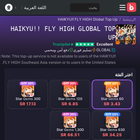
بحث
اللغة العربية
/
الرئيسية
/
HAIKYU!! FLY HIGH Global Top Up
HAIKYU!! FLY HIGH GLOBAL TOP
UP
Trustpilot
Excellent
GLOBAL
تسليم فوري
دفع آمن ومحمي
 Note: This top-up service is not available to users of the HAIKYU!!
FLY HIGH Southeast Asia version or to users in the United States.
اختر الفئة
20% OFF
20% OFF
20% OFF
300 Star Gems
120 Star Gems
60 Star Gems
SR 17.13
SR 6.85
SR 3.43
20% OFF
20% OFF
1,300 Star Gems
630 Star Gems
SR 68.51
SR 34.25