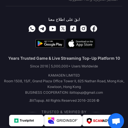
ابقَ على اطلاع معنا
10 Years Trusted Game & Live Streaming Top-Up Platform
Since 2016 | 5,000,000+ Users Worldwide
KAMAGEN LIMITED
Room 1508, 15/F, Grand Plaza Office Tower II, 625 Nathan Road, Mong Kok,
Kowloon, Hong Kong
BUSINESS COOPERATION: ibittopup@gmail.com
© 2016-2026 BitTopup. All Rights Reserved.
TRUSTED & VERIFIED BY