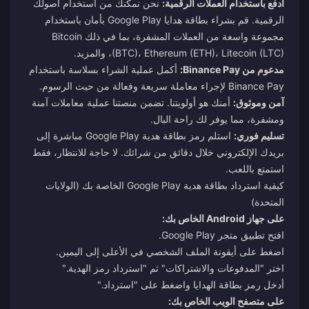
ادفع باستخدام العملات الرقمية:
نحن نمكّنك من استخدام أصولك
الرقمية. قم بشراء بطاقة هدايا Google Play بأمان باستخدام
مجموعة واسعة من العملات المشفرة، بما في ذلك Bitcoin
(BTC)، Ethereum (ETH)، Litecoin (LTC)، والمزيد.
مدعوم من Binance Pay:
أكمل عملية الشراء بسلاسة باستخدام
Binance Pay لإجراء معاملة سريعة وفعالة من حيث الرسوم.
آمن وموثوق:
أمنك هو أولويتنا. تضمن منصتنا عملية معاملات آمنة
ومشفرة، مما يوفر لك راحة البال.
تسليم فوري:
استلم رمز بطاقة هدية Google Play مباشرة إلى
بريدك الإلكتروني خلال دقائق من شرائك. لا حاجة للانتظار، فقط
استمتع باللعب.
كيفية استرداد بطاقة هدية Google Play الخاصة بك (الولايات
المتحدة)
على جهاز Android الخاص بك:
افتح تطبيق متجر Google Play.
اضغط على أيقونة الملف الشخصي في الأعلى إلى اليمين.
اختر "المدفوعات والاشتراكات" ثم "استرداد رمز الهدية."
أدخل رمز بطاقة الهدايا واضغط على "استرداد."
على متصفح الويب الخاص بك: