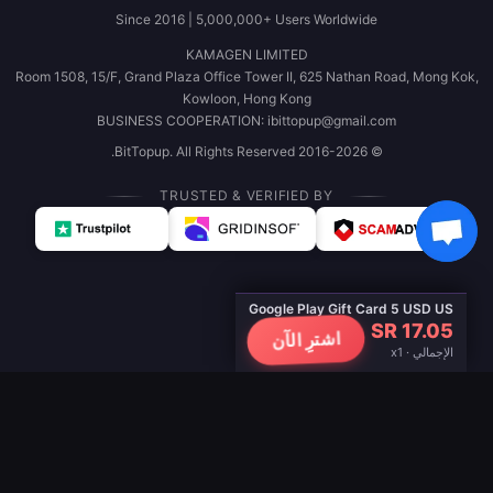
Since 2016 | 5,000,000+ Users Worldwide
KAMAGEN LIMITED
Room 1508, 15/F, Grand Plaza Office Tower II, 625 Nathan Road, Mong Kok,
Kowloon, Hong Kong
BUSINESS COOPERATION: ibittopup@gmail.com
© 2016-2026 BitTopup. All Rights Reserved.
TRUSTED & VERIFIED BY
Google Play Gift Card 5 USD US
SR 17.05
اشترِ الآن
الإجمالي · x1