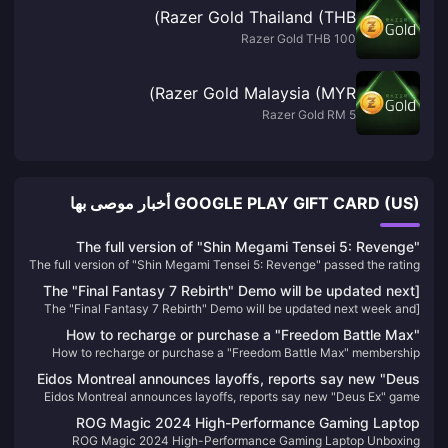
Razer Gold Thailand (THB)
Razer Gold THB 100
Razer Gold Malaysia (MYR)
Razer Gold RM 5
GOOGLE PLAY GIFT CARD (US) أخبار موصى بها
The full version of "Shin Megami Tensei 5: Revenge"
The full version of "Shin Megami Tensei 5: Revenge" passed the rating
passed the rating in South Korea
in South Korea
[The "Final Fantasy 7 Rebirth" Demo will be updated next
[The "Final Fantasy 7 Rebirth" Demo will be updated next week and
week and will be applied to the official version
will be applied to the official version
How to recharge or purchase a "Freedom Battle Max"
How to recharge or purchase a "Freedom Battle Max" membership
membership
Eidos Montreal announces layoffs, reports say new "Deus
Eidos Montreal announces layoffs, reports say new "Deus Ex" game
Ex" game has been canceled
has been canceled
ROG Magic 2024 High-Performance Gaming Laptop
ROG Magic 2024 High-Performance Gaming Laptop Unboxing
Unboxing Pictures