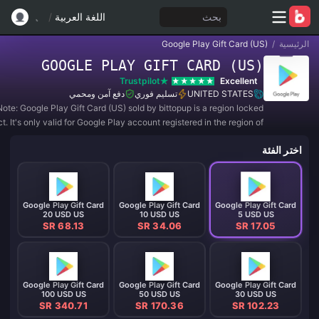
بحث
اللغة العربية
/
الرئيسية
/
Google Play Gift Card (US)
GOOGLE PLAY GIFT CARD (US)
Trustpilot
Excellent
UNITED STATES
تسليم فوري
دفع آمن ومحمي
ote: Google Play Gift Card (US) sold by bittopup is a region locked
t. It's only valid for Google Play account registered in the region of
UNITED STATES. All purchases are NON-REFUNDABLE and NON-
اختر الفئة
RETURNABLE.
Google Play Gift Card
Google Play Gift Card
Google Play Gift Card
20 USD US
10 USD US
5 USD US
SR 68.13
SR 34.06
SR 17.05
Google Play Gift Card
Google Play Gift Card
Google Play Gift Card
100 USD US
50 USD US
30 USD US
SR 340.71
SR 170.36
SR 102.23