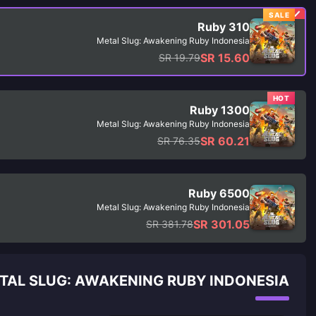
SALE
310 Ruby
Metal Slug: Awakening Ruby Indonesia
SR 15.60
SR 19.79
HOT
1300 Ruby
Metal Slug: Awakening Ruby Indonesia
SR 60.21
SR 76.35
6500 Ruby
Metal Slug: Awakening Ruby Indonesia
SR 301.05
SR 381.78
METAL SLUG: AWAKENING RUBY INDONESIA دليل إعادة ال