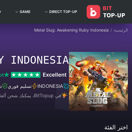
D
GAME
DIRECT TOP-UP
الرئيسية
/
Metal Slug: Awakening Ruby Indonesia
Y INDONESIA
Excellent
ot
INDONESIA
تسليم فوري
د
في BitTopup، يمكنك شحن ألعابك، وبثك المباشر، وشراء بطاقات الهدايا بكل سهولة، مع الاستمتاع بتجربة دفع مريحة وخصومات رائعة!
اختر الفئة