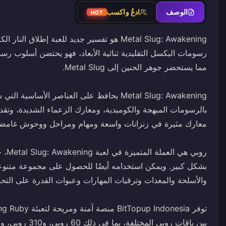
الوصف
ادعُ واكسب
HOT
Metal Slug: Awakening هو تفسير جديد للعبة إطلا
رسومات البكسل التقليدية ثنائية الأبعاد، فهو يحتضن أسلوب رسوم
Metal Slug: Awakening يحافظ على العناصر الأ
بالرسومات المبهجة والكوميدية، ومعارك الزعماء الشديدة، وتق
روبي
بشكل كبير. ويمكن استخدامه أيضًا للحصول على مجموعة متنوع