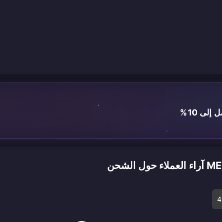
لى 10%
لشحن
4