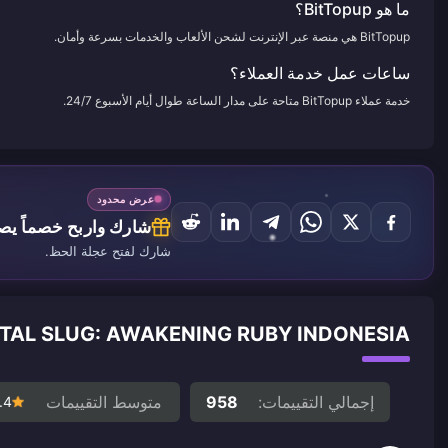
ما هو BitTopup؟
BitTopup هي منصة عبر الإنترنت لشحن الألعاب والخدمات بسرعة وأمان.
ساعات عمل خدمة العملاء؟
خدمة عملاء BitTopup متاحة على مدار الساعة طوال أيام الأسبوع 24/7.
عرض محدود
شارك واربح خصماً يصل إ
شارك لفتح عجلة الحظ.
METAL SLUG: AWAKENING RUBY INDONESIA آراء العملاء حول ا
إجمالي التقييمات:
958
متوسط التقييمات
.4