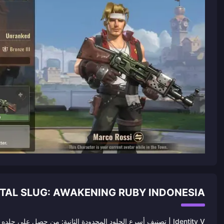
METAL SLUG: AWAKENING RUBY INDONESIA أخبار موصى 
Identity V | تصنيف أسرع الجلود المحدودة الثانية: من حصل على جلده