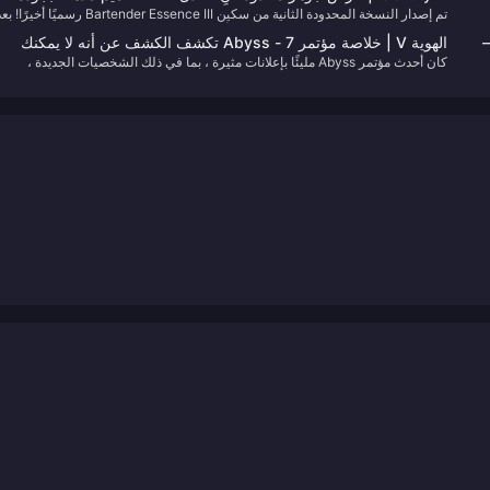
تم إصدار النسخة المحدودة الثانية من سكين Bartender Essence III رسميًا أخيرًا!
بصرية رائعة!
ية
ذلك، تابع Xiaoniao لمشاهدة النماذج والتأثيرات الخاصة لهذه الثلاثة سكينات داخل
—
الهوية V | خلاصة مؤتمر Abyss - 7 تكشف الكشف عن أنه لا يمكنك
اللعبة~
كان أحدث مؤتمر Abyss مليئًا بإعلانات مثيرة ، بما في ذلك الشخصيات الجديدة ،
تفويت!
وأساليب اللعب ، وخطوط القصص ، والتعاون ، وعدد كبير من الأزياء الجديدة.