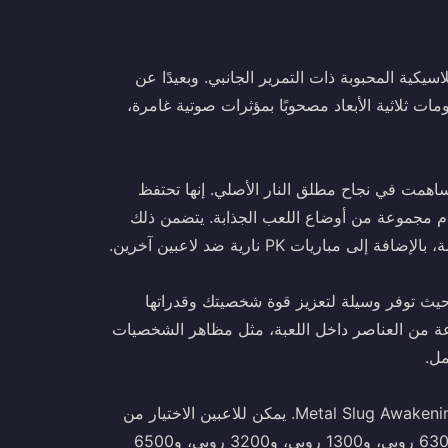
ق النار الكلاسيكية المحبوبة ذات التمرير الجانبي. وبعيدًا عن
ات ثلاثية الأبعاد مصحوبًا بمؤثرات صوتية غامرة،
ساسية التي ساهمت في نجاح مطلق النار الأصلي. إنها تحتفظ
دم مجموعة من أوضاع اللعب الجذابة. يتضمن ذلك
 هي العملة المتميزة في لعبة Metal Slug: Awakening، حيث توفر وسيلة لتعزيز قوة شخصيتك وقدراتها
ة من العناصر داخل اللعبة، مثل مظاهر الشخصيات
توفر BitTopup Indonesia منصة آمنة ومريحة لتعبئة Metal Slug Awakening Ruby. يمكن للاعبين الاختيار من
بين باقات روبي المختلفة، بما في ذلك 60 روبي، و310 روبي، و630 روبي، و1300 روبي، و3200 روبي، و6500