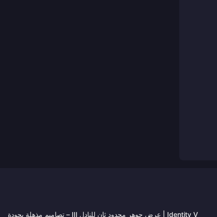
Identity V | عرض جوهر محدود ثانٍ للنادل III – تصاميم مذهلة بجودة