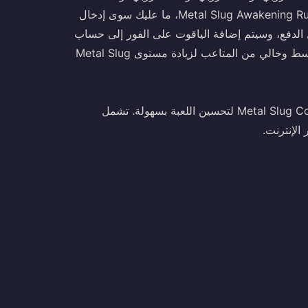
روبي، والبطاقة الشهرية، والبطاقة الشهرية المميزة. لشراء Metal Slug Awakening Ruby، ما عليك سوى إدخال
ل الدفع، وسيتم إضافة الياقوت على الفور إلى حساب
Metal Slug Awakening الخاص بك. استمتع بتجربة أسلوب مبسط وخالي من المتاعب لزيادة مستوى Metal Slug
تعتبر BITTOPUP بمثابة المنصة الرقمية الرائدة لـ Metal Slug Commanders لتحسين اللعبة بسهولة. تشمل