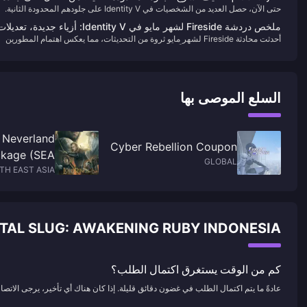
حتى الآن، حصل العديد من الشخصيات في Identity V على جلودهم المحدودة الثانية.
المحدود الثاني بأسرع وقت؟
يختلف توقيت إصدار هذه الجلود المحدودة الثانية بشكل كبير — في هذه المقالة، دعونا
ملخص دردشة Fireside لشهر مايو في Identity V: أزياء جديدة، تعدي
نصنف أي الشخصيات حصلت على جلودها بأسرع وقت!
أحدثت محادثة Fireside لشهر مايو ثروة من التحديثات، مما يعكس اهتمام المطورين
والمزيد!
بردود فعل اللاعبين. إليكم تحليلًا شاملاً لأحدث الإعلانات:
السلع الموصى بها
 Neverland
Cyber Rebellion Coupon
kage (SEA)
GLOBAL
TH EAST ASIA
METAL SLUG: AWAKENING RUBY INDONESIA الأسئلة الشائعة حول ا
كم من الوقت يستغرق اكتمال الطلب؟
عادةً ما يتم اكتمال الطلب في غضون دقائق قليلة. إذا كان هناك أي تأخير، يرجى الاتصال 