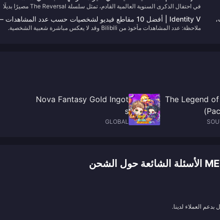
في احتفال الذكرى السنوية العالمية القادم، تمثل سلسلة The Reversal مصيرًا بديلًا
الانعكاس！
للشخصيات. في هذا الخط الزمني، لم تختبر آن أبدًا الشائعات أو الأذى في قصتها الأصل
لات،
Identity V | أفضل 10 مقاطع فيديو لشخصيات حسب عدد المشاهدات 
—بل تعيش حياة هادئة في الريف.
ملاحظة: عدد المشاهدات مأخوذ من Bilibili وقد لا يعكس مباشرة شعبية الشخصية.
أي منها سيفاجئك؟
Nova Fantasy Gold Ingot
The Legend of
s
Pac
GLOBAL
SOU
لشحن
بدعم العملاء لدينا.