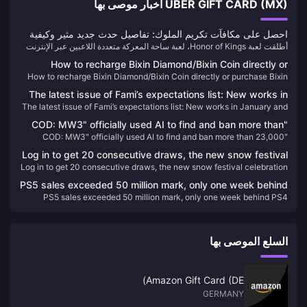
UBER GIFT CARD (MX) أخبار موصى بها
احصل على مكافآت تكريم الملوك: تفاصيل حدث جديد مثير وكيفية
أطلقت لعبة Honor of Kings، لعبة ساحة المعركة متعددة اللاعبين عبر الإنترنت
تعزيز طريقة لعبك!
المشهورة عالميًا، حدثًا جديدًا مثيرًا داخل اللعبة يعد بتقديم مكافآت وتحديات جديدة
How to recharge Bixin Diamond/Bixin Coin directly or
وتجربة لعب محسنة.
How to recharge Bixin Diamond/Bixin Coin directly or purchase Bixin
purchase Bixin Diamond/Bixin Coin direct deposit
Diamond/Bixin Coin direct deposit
The latest issue of Fami’s expectations list: New works in
The latest issue of Fami’s expectations list: New works in January and
January and February are firmly at the top of the list
February are firmly at the top of the list
"COD: MW3" officially used AI to find and ban more than
"COD: MW3" officially used AI to find and ban more than 23,000
23,000 accounts
accounts
Log in to get 20 consecutive draws, the new snow festival
Log in to get 20 consecutive draws, the new snow festival celebration
celebration of "Steel Lan" begins, S-class pilot Sylvia is
of "Steel Lan" begins, S-class pilot Sylvia is online
online
PS5 sales exceeded 50 million mark, only one week behind
PS5 sales exceeded 50 million mark, only one week behind PS4
PS4
السلع الموصى بها
Amazon Gift Card (DE)
GERMANY