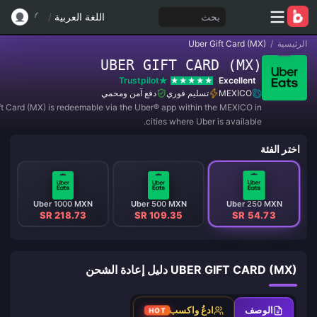
بحث
اللغة العربية
/
الرئيسية
/
Uber Gift Card (MX)
UBER GIFT CARD (MX)
Trustpilot
Excellent
MEXICO
تسليم فوري
دفع آمن ومحمي
ft Card (MX) is redeemable via the Uber®️ app within the MEXICO in
cities where Uber is available.
اختر الفئة
Uber 1000 MXN
Uber 500 MXN
Uber 250 MXN
SR 218.73
SR 109.35
SR 54.73
UBER GIFT CARD (MX) دليل إعادة الشحن
الوصف
ادعُ واكسب
HOT