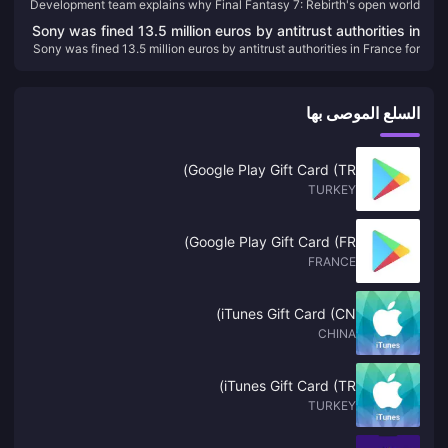
Development team explains why Final Fantasy 7: Rebirth's open world
open world is so important
is so important
Sony was fined 13.5 million euros by antitrust authorities in
Sony was fined 13.5 million euros by antitrust authorities in France for
France for abusing its market dominance
abusing its market dominance
السلع الموصى بها
Google Play Gift Card (TR)
TURKEY
Google Play Gift Card (FR)
FRANCE
iTunes Gift Card (CN)
CHINA
iTunes Gift Card (TR)
TURKEY