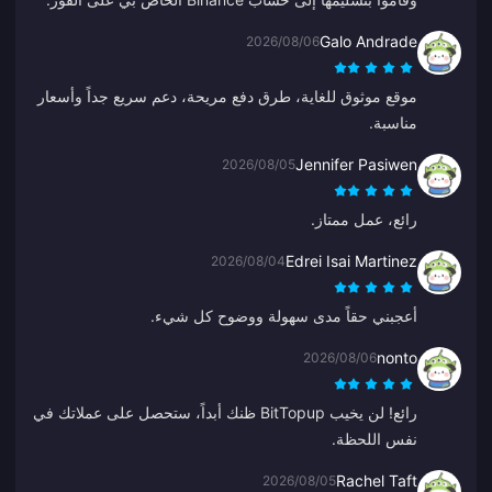
أنا راضٍ عن تطبيقكم وكيفية توجيهه لي. شكراً لكم، استمروا
Galo Andrade
2026/08/06
على هذا النحو.
موقع موثوق للغاية، طرق دفع مريحة، دعم سريع جداً وأسعار
مناسبة.
Jennifer Pasiwen
2026/08/05
رائع، عمل ممتاز.
Edrei Isai Martinez
2026/08/04
أعجبني حقاً مدى سهولة ووضوح كل شيء.
nonto
2026/08/06
رائع! لن يخيب BitTopup ظنك أبداً، ستحصل على عملاتك في
نفس اللحظة.
Rachel Taft
2026/08/05