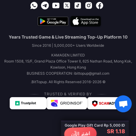
10 Years Trusted Game & Live Streaming Top-Up Platform
Since 2016 | 5,000,000+ Users Worldwide
KAMAGEN LIMITED
Room 1508, 15/F, Grand Plaza Office Tower II, 625 Nathan Road, Mong Kok,
Kowloon, Hong Kong
BUSINESS COOPERATION: ibittopup@gmail.com
© 2016-2026 BitTopup. All Rights Reserved.
TRUSTED & VERIFIED BY
Google Play Gift Card Rp 5,000 ID
SR 1.18
اشترِ الآن