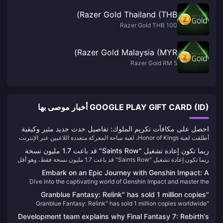
Razer Gold Thailand (THB)
Razer Gold THB 100
Razer Gold Malaysia (MYR)
Razer Gold RM 5
GOOGLE PLAY GIFT CARD (ID) أخبار موصى بها
احصل على مكافآت تكريم الملوك: تفاصيل حدث جديد مثير وكيفية
أطلقت لعبة Honor of Kings، لعبة ساحة المعركة متعددة اللاعبين عبر الإنترنت
تعزيز طريقة لعبك!
المشهورة عالميًا، حدثًا جديدًا مثيرًا داخل اللعبة يعد بتقديم مكافآت وتحديات جديدة
ربما تكون إعادة تشغيل "Saints Row" قد باعت 1.7 مليون نسخة
وتجربة لعب محسنة.
ربما تكون إعادة تشغيل "Saints Row" قد باعت 1.7 مليون نسخة فقط، وهو أقل
فقط، وهو أقل رقم في تاريخ السلسلة
رقم في تاريخ السلسلة
Embark on an Epic Journey with Genshin Impact: A
Dive into the captivating world of Genshin Impact and master the
Comprehensive Guide 🌌
elements to uncover Teyvat's secrets. Learn how to enhance your
"Granblue Fantasy: Relink" has sold 1 million copies
adventure with a simple Genesis Crystal top-up guide.
"Granblue Fantasy: Relink" has sold 1 million copies worldwide
worldwide
Development team explains why Final Fantasy 7: Rebirth's