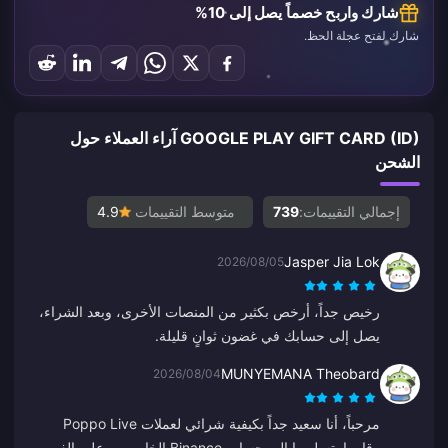
شارك واربح خصماً يصل إلى 10%
شارك لفتح عجلة الحظ.
GOOGLE PLAY GIFT CARD (ID) آراء العملاء حول
الشحن
إجمالي التقييمات:
739
متوسط التقييمات
4.9
Jasper Jia Lok
2026/08/05
رخيص جداً، أرخص بكثير من المنصات الأخرى، وبعد الشراء،
يصل إلى حسابك في غضون ثوانٍ قليلة.
MUNYEMANA Theobard
2026/08/04
مرحباً، أنا سعيد جداً بكيفية شرائي لعملات Poppo Live
وقاموا بتسليمها إلى حساب Binance الخاص بي على الفور.