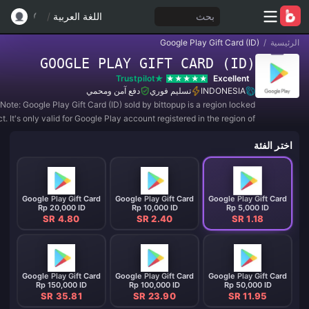
بحث
اللغة العربية
/
الرئيسية
/
Google Play Gift Card (ID)
GOOGLE PLAY GIFT CARD (ID)
Trustpilot
Excellent
INDONESIA
تسليم فوري
دفع آمن ومحمي
Note: Google Play Gift Card (ID) sold by bittopup is a region locked
t. It's only valid for Google Play account registered in the region of
IA. All purchases are NON-REFUNDABLE and NON-RETURNABLE.
اختر الفئة
Google Play Gift Card
Google Play Gift Card
Google Play Gift Card
Rp 20,000 ID
Rp 10,000 ID
Rp 5,000 ID
SR 4.80
SR 2.40
SR 1.18
Google Play Gift Card
Google Play Gift Card
Google Play Gift Card
Rp 150,000 ID
Rp 100,000 ID
Rp 50,000 ID
SR 35.81
SR 23.90
SR 11.95