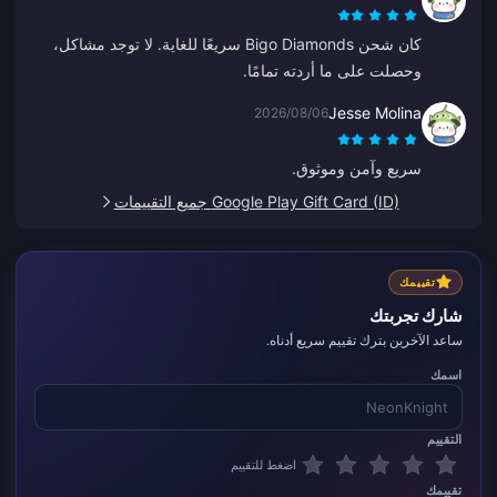
كان شحن Bigo Diamonds سريعًا للغاية. لا توجد مشاكل،
وحصلت على ما أردته تمامًا.
Jesse Molina
2026/08/06
سريع وآمن وموثوق.
Google Play Gift Card (ID) جميع التقييمات
تقييمك
شارك تجربتك
ساعد الآخرين بترك تقييم سريع أدناه.
اسمك
التقييم
اضغط للتقييم
تقييمك