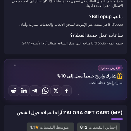
عادةً ما يتم اكتمال الطلب في غضون دقائق قليلة. إذا كان هناك أي تأخير، يرجى
الاتصال بدعم العملاء لدينا.
ما هو BitTopup؟
BitTopup هي منصة عبر الإنترنت لشحن الألعاب والخدمات بسرعة وأمان.
ساعات عمل خدمة العملاء؟
خدمة عملاء BitTopup متاحة على مدار الساعة طوال أيام الأسبوع 24/7.
عرض محدود
شارك واربح خصماً يصل إلى 10%
شارك لفتح عجلة الحظ.
ZALORA GIFT CARD (MY) آراء العملاء حول الشحن
إجمالي التقييمات:
812
متوسط التقييمات
4.1