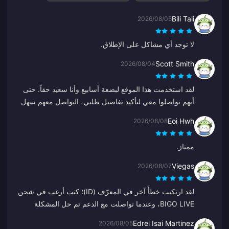
Bili Tali
2026/08/05
لا توجد أي مشاكل على الإطلاق.
Scott Smith
2026/08/04
لقد استخدمت هذا الموقع لبضعة أسابيع وأنا سعيد حقاً. حتى
أنهم تواصلوا معي لتأكيد تفاصيل طلبي، التواصل معهم سهل
وكان ممثل الدعم لطيفاً ومتعاوناً.
Eoi Hwh
2026/08/08
ممتاز.
Viegas
2026/08/07
لقد ارتكبت خطأً آخر في المعرّف (ID)؛ كنت أرغب في شحن
BIGO LIVE، وعندما تواصلت مع الدعم تم حل المشكلة
بسرعة كبيرة. دائماً فريق محترم ولطيف. شكراً هذه المرة لـ
Edrei Isai Martinez
2026/08/05
ZY.