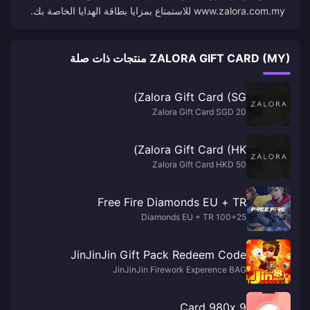
www.zalora.com.my للاستمتاع بمزايا بطاقة الهدايا الخاصة بك.
ZALORA GIFT CARD (MY) منتجات ذات صلة
Zalora Gift Card (SG)
Zalora Gift Card SGD 20
Zalora Gift Card (HK)
Zalora Gift Card HKD 50
Free Fire Diamonds EU + TR
100+25 Diamonds EU + TR
JinJinJin Gift Pack Redeem Code
JinJinJin Firework Experence BAG
9 Card 980x