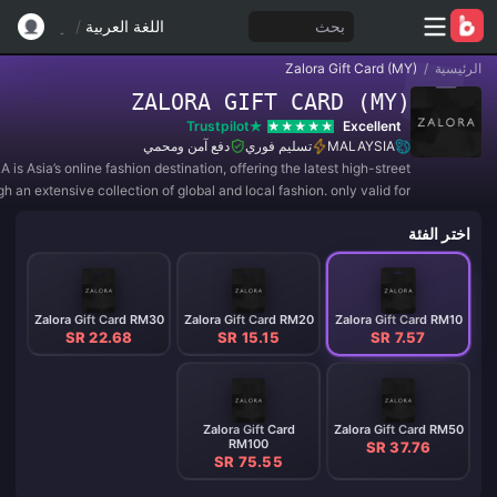
بحث
اللغة العربية
/
الرئيسية
/
Zalora Gift Card (MY)
ZALORA GIFT CARD (MY)
Trustpilot
Excellent
MALAYSIA
تسليم فوري
دفع آمن ومحمي
is Asia’s online fashion destination, offering the latest high-street
h an extensive collection of global and local fashion. only valid for
Malaysia
اختر الفئة
Zalora Gift Card RM30
Zalora Gift Card RM20
Zalora Gift Card RM10
SR 22.68
SR 15.15
SR 7.57
Zalora Gift Card
Zalora Gift Card RM50
RM100
SR 37.76
SR 75.55