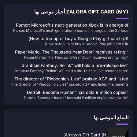
ZALORA GIFT CARD (MY) أخبار موصى بها
Rumor: Microsoft's next-generation Xbox is in charge of
Rumor: Microsoft's next-generation Xbox is in charge of the Surface
the Surface team, and the handheld console may be under
team, and the handheld console may be under development
development
How to top up or buy a Google Play gift card (UK)
How to top up or buy a Google Play gift card (UK)
"Paper Mario: The Thousand-Year Door" receives rating,
"Paper Mario: The Thousand-Year Door" receives rating, may
may announce release date soon
announce release date soon
"Granblue Fantasy: Relink" will hold a pre-release live
"Granblue Fantasy: Relink" will hold a pre-release live broadcast on
broadcast on January 11
January 11
The director of "Pinocchio's Lies" praised XGP and listed
The director of "Pinocchio's Lies" praised XGP and listed the benefits
the benefits of the subscription system.
of the subscription system.
"Detroit: Become Human" has sold 9 million copies
"Detroit: Become Human" has sold 9 million copies worldwide
worldwide
السلع الموصى بها
Amazon Gift Card (NL)