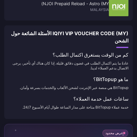
NJOI Prepaid Reload - Astro (MY)
MALAYSIA
IQIYI VIP VOUCHER CODE (MY) الأسئلة الشائعة حول
الشحن
كم من الوقت يستغرق اكتمال الطلب؟
عادةً ما يتم اكتمال الطلب في غضون دقائق قليلة. إذا كان هناك أي تأخير، يرجى
الاتصال بدعم العملاء لدينا.
ما هو BitTopup؟
BitTopup هي منصة عبر الإنترنت لشحن الألعاب والخدمات بسرعة وأمان.
ساعات عمل خدمة العملاء؟
خدمة عملاء BitTopup متاحة على مدار الساعة طوال أيام الأسبوع 24/7.
عرض محدود