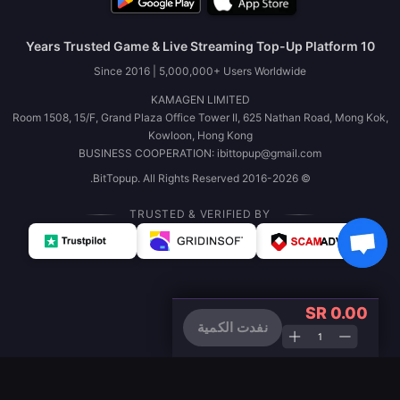
10 Years Trusted Game & Live Streaming Top-Up Platform
Since 2016 | 5,000,000+ Users Worldwide
KAMAGEN LIMITED
Room 1508, 15/F, Grand Plaza Office Tower II, 625 Nathan Road, Mong Kok,
Kowloon, Hong Kong
BUSINESS COOPERATION: ibittopup@gmail.com
© 2016-2026 BitTopup. All Rights Reserved.
TRUSTED & VERIFIED BY
SR 0.00
نفدت الكمية