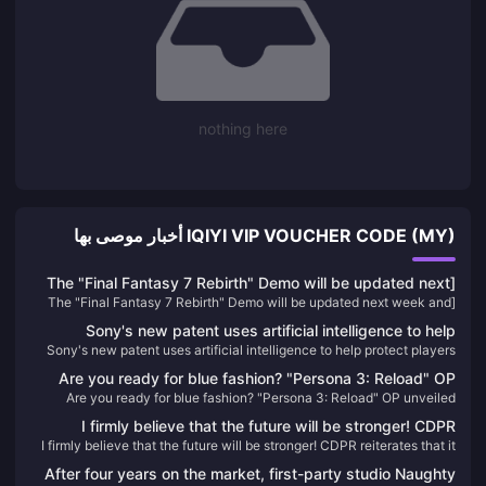
nothing here
IQIYI VIP VOUCHER CODE (MY) أخبار موصى بها
[The "Final Fantasy 7 Rebirth" Demo will be updated next
[The "Final Fantasy 7 Rebirth" Demo will be updated next week and
week and will be applied to the official version
will be applied to the official version
Sony's new patent uses artificial intelligence to help
Sony's new patent uses artificial intelligence to help protect players
protect players when they pause VR games
when they pause VR games
Are you ready for blue fashion? "Persona 3: Reload" OP
Are you ready for blue fashion? "Persona 3: Reload" OP unveiled
unveiled
I firmly believe that the future will be stronger! CDPR
I firmly believe that the future will be stronger! CDPR reiterates that it
reiterates that it is not interested in acquisitions
is not interested in acquisitions
After four years on the market, first-party studio Naughty