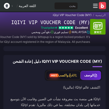
بحث
اللغة العربية
/
الرئيسية
/
iQiyi VIP Voucher Code (MY)
IQIYI VIP VOUCHER CODE (MY)
Trustpilot
Excellent
MALAYSIA
تسليم فوري
دفع آمن ومحمي
 Voucher Code (MY) sold by bittopup is a region locked product. It's
for iQiyi account registered in the region of Malaysia. All purchases
are NON-REFUNDABLE and NON-RETURNABLE.
IQIYI VIP VOUCHER CODE (MY) دليل إعادة الشحن
الوصف
ادعُ واكسب
HOT
iQiyi هي منصة بث معروفة نشأت في الصين وقامت الآن بتوسيع
خدماتها إلى بلدان مختلفة، بما في ذلك ماليزيا. تقدم iQiyi