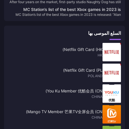
After four years on the market, first-party studio Naughty Dog has still
Dog has still not launched a new game on PS5
not launched a new game on PS5
MC Station’s list of the best Xbox games in 2023 is
MC Station’s list of the best Xbox games in 2023 is released: “Alan
released: “Alan Killer 2” takes the first place
Killer 2” takes the first place
السلع الموصى بها
Netflix Gift Card (HK)
HK
Netflix Gift Card (PL)
POLAND
You Ku Member 优酷会员 (CN)
CHINA
Mango TV Member 芒果TV全屏会员 (CN)
CHINA