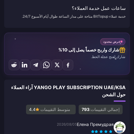
ساعات عمل خدمة العملاء؟
خدمة عملاء BitTopup متاحة على مدار الساعة طوال أيام الأسبوع 24/7.
عرض محدود
شارك واربح خصماً يصل إلى 10%
شارك لفتح عجلة الحظ.
YANGO PLAY SUBSCRIPTION UAE/KSA آراء العملاء
حول الشحن
إجمالي التقييمات:
793
متوسط التقييمات
4.4
Елена Премудрая
2026/08/05