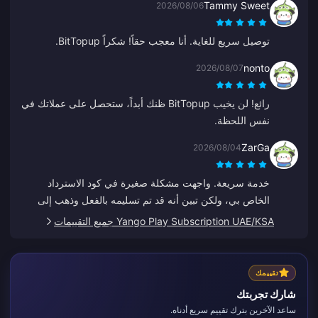
Tammy Sweet
2026/08/06
توصيل سريع للغاية. أنا معجب حقاً! شكراً BitTopup.
nonto
2026/08/07
رائع! لن يخيب BitTopup ظنك أبداً، ستحصل على عملاتك في
نفس اللحظة.
ZarGa
2026/08/04
خدمة سريعة. واجهت مشكلة صغيرة في كود الاسترداد
الخاص بي، ولكن تبين أنه قد تم تسليمه بالفعل وذهب إلى
مجلد الرسائل غير المرغوب فيها. بعد التواصل مع الدعم تم
Yango Play Subscription UAE/KSA جميع التقييمات
حل المشكلة بتوجيه من Anna.
تقييمك
شارك تجربتك
ساعد الآخرين بترك تقييم سريع أدناه.