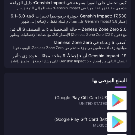
كيف تحصل على المورا بسرعة في Genshin Impact: دليل الزراعة
بالإضافة إلى مهارة "ترنيمة الألفية" المبالغ فيها، زيادة ضرر تفاعل التفتّح بنسبة
هذه هي حقيقة زراعة المورا في Genshin Impact: ستحتاج إلى التوفيق بين
الكامل لعام 2025
120%-240%؟ هذه الأرقام وحدها مثيرة للحماس.
المهام اليومية (أكثر من 10,000 مورا)، وإتقان الطحن الخالي من الراتنج من خلال
Genshin Impact: 17,530 جوهرة برموجيم! تغييرات لافتة 6.0–6.1
تدمير الآثار وصيد الصناديق، بالإضافة إلى اتخاذ قرارات ذكية بشأن إنفاق الراتنج
إصدار Genshin Impact 5.8 على بعد أيام قليلة فقط. بالإضافة إلى ظهور
وكشف عن 5 شخصيات جديدة!
على أزهار الثروة. إذا قمت بذلك بشكل صحيح؟ ستحصل على أكثر من 500,000
الشخصية الجديدة ذات الخمس نجوم Inéz، ستعود أيضًا الشخصية النسائية
مورا أسبوعيًا.
Zenless Zone Zero 2.0 – حالة الشخصيات ذات التصنيف S الدائم:
الشهيرة Setaria في النصف الأول من البانر. المسافرون الذين يرغبون في
مع دخول Zenless Zone Zero (ZZZ) الإصدار 2.0، مع تصاعد الإحصائيات وتطور
العديد منها على وشك أن تصبح قديمة!
سحبها—لا تفوتوا هذه الفرصة!
الآليات، لا تزال بعض الشخصيات تحتل المراتب العليا، بينما بدأت أخرى تفقد
أصعب 5 زعماء في Zenless Zone Zero!
شعبيتها. اليوم، دعونا نحلل الحالة الحالية لشخصيات الدرجة S الدائمة في الإصدار
مواجهة زعماء مختلفين هي جزء منتظم من Zenless Zone Zero. اليوم، دعونا
2.0.
نصنف أصعب 5 زعماء في اللعبة.
Genshin Impact: 19 أزياء إجمالاً، 9 متاحة مجانًا – عودة زي بتأثير
النصف الثاني من إصدار Genshin Impact 5.7 على وشك الإطلاق، ويتميز بإعادة
خاص بعد ثلاث إصدارات رئيسية؟
عرض Archon Pyro Murata (Marvicca) و Emilie. مباشرة بعد ذلك، سيبدأ
الإصدار 5.8، مقدمًا الشخصية الجديدة ذات الخمس نجوم Enfu (Iné). لنلق نظرة
أقرب!
السلع الموصى بها
Google Play Gift Card (US)
UNITED STATES
Google Play Gift Card (MX)
MEXICO