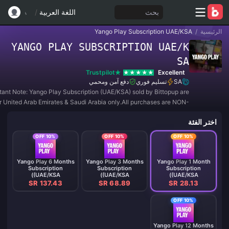
بحث
اللغة العربية
/
الرئيسية
/
Yango Play Subscription UAE/KSA
YANGO PLAY SUBSCRIPTION UAE/K
SA
Trustpilot
Excellent
SA
تسليم فوري
دفع آمن ومحمي
tant Note: Yango Play Subscription (UAE/KSA) sold by Bittopup are
or United Arab Emirates & Saudi Arabia only.All purchases are NON-
REFUNDABLE and NON-RETURNABLE.
اختر الفئة
10% OFF
10% OFF
10% OFF
Yango Play 6 Months
Yango Play 3 Months
Yango Play 1 Month
Subscription
Subscription
Subscription
(UAE/KSA)
(UAE/KSA)
(UAE/KSA)
SR 137.43
SR 68.89
SR 28.13
10% OFF
Yango Play 12 Months