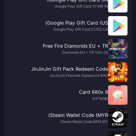
Google Play Gift Card 10 INR IN
Google Play Gift Card (US)
Google Play Gift Card 5 USD US
Free Fire Diamonds EU + TR
100+25 Diamonds EU + TR
JinJinJin Gift Pack Redeem Code
JinJinJin Firework Experence BAG
9 Card 980x
9卡150點
Steam Wallet Code (MYR)
Steam Wallet Code RM5 MY