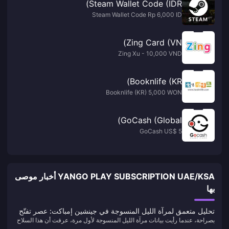
Steam Wallet Code (IDR)
Steam Wallet Code Rp 6,000 ID
Zing Card (VN)
Zing Xu - 10,000 VND
Booknlife (KR)
Booknlife (KR) 5,000 WON
GoCash (Global)
GoCash US$ 5
YANGO PLAY SUBSCRIPTION UAE/KSA أخبار موصى
بها
تحليل متعمق لمرآة الليل المنسوجة في جينشين إمباكت: عصر تفتّح
بصراحة، عندما رأيت بيانات مرآة الليل المنسوجة لأول مرة، عرفت أن هذا السلاح
القمر لسلاح لاوما الخاص
سيغير قواعد اللعبة لفرق التفتّح. 542 هجوم أساسي مع 265 إتقان عنصري،