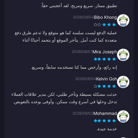
تطبيق ممتاز. سريع ومريح. لقد أعجبني حقاً.
Bibo Khong
2026/08/04
عملية الدفع ليست سلسة كما هو متوقع ولا تدعم طرق دفع
متعددة كما كنت آمل. يتأخر الموقع أو يتجمد أحيانًا أثناء
الشحن، وخدمة العملاء بطيئة في الاستجابة. كما أنه ليس من
Mira Joseph
2026/08/07
الواضح متى يتم معالجة المدفوعات. إذا تم إصلاح هذه
المشكلات، فسيكون أكثر موثوقية بكثير.
إنه رائع، وأرخص مما كنا نستخدمه سابقاً، وسريع.
Kelvin Goh
2026/08/04
حدثت مشكلة بسيطة وتأخر طلبي، لكن مدير علاقات العملاء
تدخل وحلها في أسرع وقت ممكن، وأوفى بوعده بالتعويض.
نتيجة مرضية، أقدر هذا الجهد. شكراً!
Mohammad
2026/08/03
خدمة جيدة.