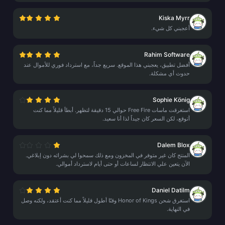
Kiska Myrr
أعجبني كل شيء.
Rahim Software
أفضل تطبيق، يعجبني هذا الموقع. سريع جداً، مع استرداد فوري للأموال عند
حدوث أي مشكلة.
Sophie König
استغرقت ماسات Free Fire حوالي 15 دقيقة لتظهر. أبطأ قليلاً مما كنت
أتوقع، لكن السعر كان جيداً لذا أنا سعيد.
Dalem Blox
المنتج كان غير متوفر في المخزون ومع ذلك سمحوا لي بشرائه دون إبلاغي.
الآن يتعين علي الانتظار لساعات أو حتى أيام لاسترداد أموالي.
Daniel Datilm
استغرق شحن Honor of Kings وقتًا أطول قليلاً مما كنت أعتقد، ولكنه وصل
في النهاية.