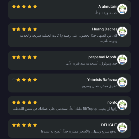
A almutairi
خدمة جيدة جداً.
Huang Dacres
كان من السهل جدًا الحصول على رصيدي! كانت العملية سريعة والخدمة
ودودة للغاية.
perpetual Mpofu
جيد وموثوق، أستخدمه منذ فترة الآن.
Yobeisis Rafezca
تطبيق ممتاز، فعال وسريع.
nonto
رائع! لن يخيب BitTopup ظنك أبداً، ستحصل على عملاتك في نفس اللحظة.
DELIGHT
الدفع سريع وسهل، والأسعار ممتازة جداً. أنصح به بشدة!