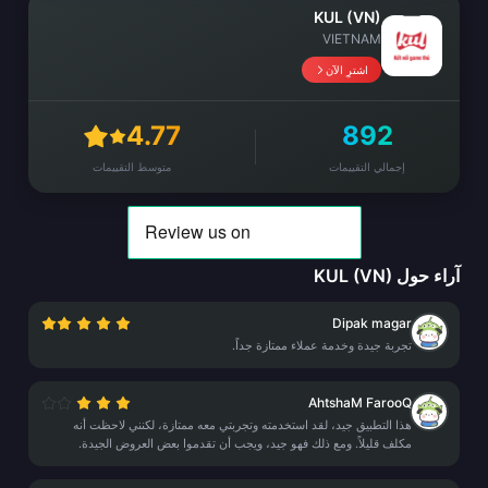
KUL (VN)
VIETNAM
اشترِ الآن
4.77
892
إجمالي التقييمات
متوسط التقييمات
آراء حول KUL (VN)
Dipak magar
تجربة جيدة وخدمة عملاء ممتازة جداً.
AhtshaM FarooQ
هذا التطبيق جيد، لقد استخدمته وتجربتي معه ممتازة، لكنني لاحظت أنه
مكلف قليلاً. ومع ذلك فهو جيد، ويجب أن تقدموا بعض العروض الجيدة.