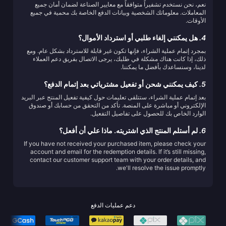
نعم، نحن نستخدم تشفيراً متوافقاً مع معايير الصناعة لضمان أمان جميع
المعاملات. معلوماتك الشخصية وبيانات الدفع الخاصة بك محمية في جميع
الأوقات.
4.
هل يمكنني إلغاء طلبي أو استرداد الأموال؟
بمجرد إتمام عملية الشراء، فإنها تكون غير قابلة للاسترداد بشكل عام. ومع
ذلك، إذا كانت هناك مشكلة في طلبك، يرجى الاتصال بفريق دعم العملاء
لدينا، وسنساعدك بأفضل ما يمكننا.
5.
كيف يمكنني شحن أو تفعيل مشترياتي بعد إتمام الدفع؟
بعد إتمام عملية الشراء، ستتلقى تعليمات حول كيفية تفعيل المنتج عبر البريد
الإلكتروني أو مباشرة على المنصة. تأكد من التحقق من حسابك أو صندوق
الوارد الخاص بك للحصول على تفاصيل التفعيل.
6.
لم أستلم المنتج الذي اشتريته. ماذا علي أن أفعل؟
If you have not received your purchased item, please check your
account and email for the redemption details. If it’s still missing,
contact our customer support team with your order details, and
we'll resolve the issue promptly.
دعم عمليات الدفع