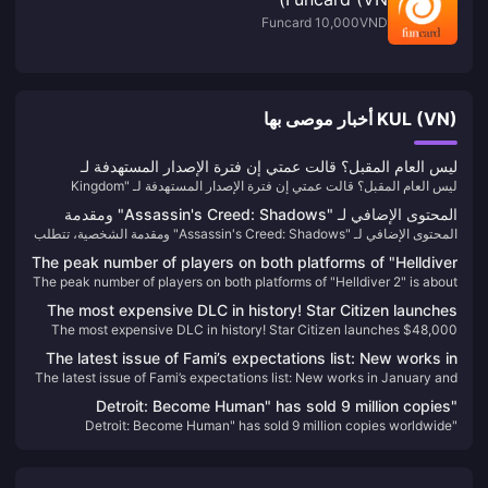
Funcard 10,000VND
KUL (VN) أخبار موصى بها
ليس العام المقبل؟ قالت عمتي إن فترة الإصدار المستهدفة لـ
ليس العام المقبل؟ قالت عمتي إن فترة الإصدار المستهدفة لـ "Kingdom
"Kingdom Hearts 4" هي عام 2026
Hearts 4" هي عام 2026
المحتوى الإضافي لـ "Assassin's Creed: Shadows" ومقدمة
المحتوى الإضافي لـ "Assassin's Creed: Shadows" ومقدمة الشخصية، تتطلب
الشخصية، تتطلب النسخة المادية التثبيت عبر الإنترنت
النسخة المادية التثبيت عبر الإنترنت
The peak number of players on both platforms of "Helldiver
The peak number of players on both platforms of "Helldiver 2" is about
2" is about 500,000, and it has been constantly refreshing
500,000, and it has been constantly refreshing its Steam history
its Steam history recently.
The most expensive DLC in history! Star Citizen launches
recently.
The most expensive DLC in history! Star Citizen launches $48,000
$48,000 bundle
bundle
The latest issue of Fami’s expectations list: New works in
The latest issue of Fami’s expectations list: New works in January and
January and February are firmly at the top of the list
February are firmly at the top of the list
"Detroit: Become Human" has sold 9 million copies
"Detroit: Become Human" has sold 9 million copies worldwide
worldwide