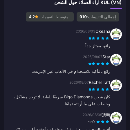
KUL (VN) آراء العملاء حول الشحن
إجمالي التقييمات:
919
متوسط التقييمات
4.2
Okeana
2026/08/03
رائع، ممتاز جداً.
Star
2026/08/07
رائع بالتأكيد للاستخدام في الألعاب عبر الإنترنت.
Rachel Taft
2026/08/07
كان شحن Bigo Diamonds سريعًا للغاية. لا توجد مشاكل،
وحصلت على ما أردته تمامًا.
馮時
2026/08/05
أقوم بالشحن من هنا منذ فترة طويلة وأنفقت أكثر من 20