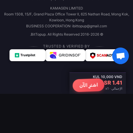
KAMAGEN LIMITED
Room 1508, 15/F, Grand Plaza Office Tower II, 625 Nathan Road, Mong Kok,
Kowloon, Hong Kong
BUSINESS COOPERATION: ibittopup@gmail.com
© 2016-2026 BitTopup. All Rights Reserved.
TRUSTED & VERIFIED BY
KUL 10,000 VND
SR 1.41
اشترِ الآن
الإجمالي · x1