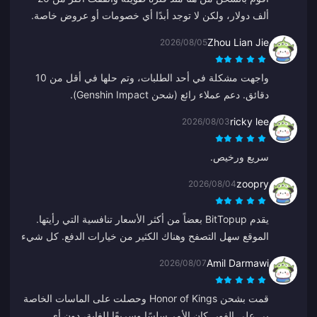
ألف دولار، ولكن لا توجد أبدًا أي خصومات أو عروض خاصة.
المنصات الأخرى تقدم كوبونات أو استرداد نقدي. من المخيب
Zhou Lian Jie
2026/08/05
للآمال عدم رؤية أي مكافآت للعملاء الأوفياء.
واجهت مشكلة في أحد الطلبات، وتم حلها في أقل من 10
دقائق. دعم عملاء رائع (شحن Genshin Impact).
ricky lee
2026/08/03
سريع ورخيص.
zoopry
2026/08/04
يقدم BitTopup بعضاً من أكثر الأسعار تنافسية التي رأيتها.
الموقع سهل التصفح وهناك الكثير من خيارات الدفع. كل شيء
سار بسلاسة. سأعود بالتأكيد!
Amil Darmawi
2026/08/07
قمت بشحن Honor of Kings وحصلت على الماسات الخاصة
بي على الفور. كان الأمر سلسًا وسريعًا للغاية، دون أي