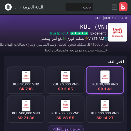
بحث
اللغة العربية
/
الرئيسية
/
KUL (VN)
KUL (VN)
Trustpilot
Excellent
VIETNAM
تسليم فوري
دفع آمن ومحمي
في BitTopup، يمكنك شحن ألعابك، وبثك المباشر، وشراء بطاقات الهدايا 
الاستمتاع بتجربة دفع مريحة وخصومات رائعة!
اختر الفئة
KUL 50,000 VND
KUL 20,000 VND
KUL 10,000 VND
SR 7.16
SR 2.85
SR 1.41
KUL 500,000 VND
KUL 200,000 VND
KUL 100,000 VND
SR 71.36
SR 28.55
SR 14.27
عرض المزيد
+2