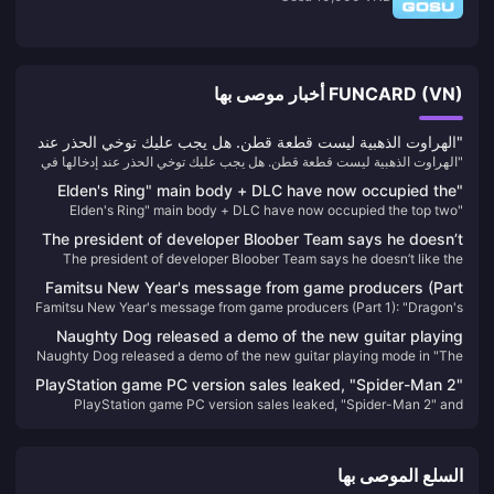
FUNCARD (VN) أخبار موصى بها
"الهراوت الذهبية ليست قطعة قطن. هل يجب عليك توخي الحذر عند
"الهراوت الذهبية ليست قطعة قطن. هل يجب عليك توخي الحذر عند إدخالها في
إدخالها في أذنيك؟" علق موقع IGN France على المشهد الكلاسيكي
أذنيك؟" علق موقع IGN France على المشهد الكلاسيكي لـ "Black Myth:
لـ "Black Myth: Wukong" الذي أثار استياء اللاعبين.
"Elden's Ring" main body + DLC have now occupied the
Wukong" الذي أثار استياء اللاعبين.
"Elden's Ring" main body + DLC have now occupied the top two
top two positions on Steam's best-selling list in China
positions on Steam's best-selling list in China
The president of developer Bloober Team says he doesn’t
The president of developer Bloober Team says he doesn’t like the
like the trailer for Silent Hill 2 Remake
trailer for Silent Hill 2 Remake
Famitsu New Year's message from game producers (Part
Famitsu New Year's message from game producers (Part 1): "Dragon's
1): "Dragon's Dogma 2" enters the final stage, SE Asano
Dogma 2" enters the final stage, SE Asano Group will announce a new
Group will announce a new game next year
Naughty Dog released a demo of the new guitar playing
game next year
Naughty Dog released a demo of the new guitar playing mode in "The
mode in "The Last of Us Part II: HD Remastered Edition"
Last of Us Part II: HD Remastered Edition"
PlayStation game PC version sales leaked, "Spider-Man 2"
PlayStation game PC version sales leaked, "Spider-Man 2" and
and "Wolverine" confirmed to be released on PC
"Wolverine" confirmed to be released on PC
السلع الموصى بها