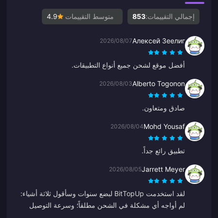
إجمالي التقييمات:
853
متوسط التقييمات
4.9
Алексей Зеелиг
2026/08/07
أفضل موقع لشحن جميع أنواع التطبيقات.
Alberto Togonon
2026/08/03
صادق ومتعاون.
Mohd Yousaf
2026/08/04
تطبيق رائع جداً.
Jarrett Meyer
2026/08/05
لقد استخدمت BitTopUp لبضع سنوات وسأقول ثلاثة أشياء:
لم أواجه أي مشكلة في الشحن مطلقاً؛ وسرعة التوصيل
تتفوق على أي شيء آخر جربته؛ وهو بسيط للغاية، نقرتان