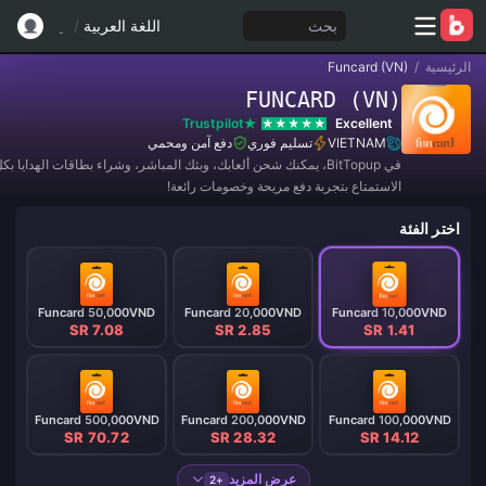
بحث
اللغة العربية
/
الرئيسية
/
Funcard (VN)
FUNCARD (VN)
Trustpilot
Excellent
VIETNAM
تسليم فوري
دفع آمن ومحمي
في BitTopup، يمكنك شحن ألعابك، وبثك المباشر، وشراء بطاقات الهدايا 
الاستمتاع بتجربة دفع مريحة وخصومات رائعة!
اختر الفئة
Funcard 50,000VND
Funcard 20,000VND
Funcard 10,000VND
SR 7.08
SR 2.85
SR 1.41
Funcard 500,000VND
Funcard 200,000VND
Funcard 100,000VND
SR 70.72
SR 28.32
SR 14.12
عرض المزيد
+2