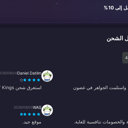
لى 10%
4
Daniel Datilm
026/08/04
ة واستلمت الجواهر في غضون
استغرق شحن Honor of Kings وقتًا أطول قليلاً مما كنت أعتقد، ولكنه وصل في النهاية.
WAS
2026/08/05
 والخصومات تنافسية للغاية.
موقع جيد.