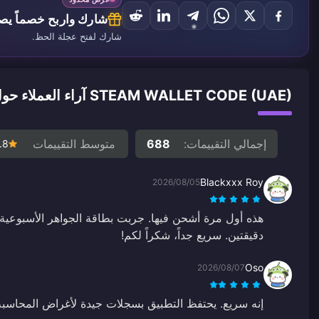
شارك واربح خصماً يصل إ
شارك لفتح عجلة الحظ.
STEAM WALLET CODE (UAE) آراء العملاء حول الشحن
إجمالي التقييمات:
688
متوسط التقييمات
.8
Blackxxx Roy
2026/08/05
هذه أول مرة أشحن فيها. جربت بطاقة الجواهر الأسبوعي
دقيقتين. سريع جداً، شكراً لكم!
Oso
2026/08/07
إنه سريع. يحتفظ التطبيق بسجلات جيدة لأغراض المحاسبة