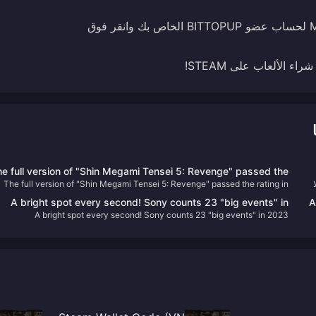
أدخل رمز Steam Wallet المنسوخ من صفحة My Game Card لحساب عضو BITTOPUP الخاص بك وانقر فوق
الألعاب على STEAM!
e full version of "Shin Megami Tensei 5: Revenge" passed the
The full version of "Shin Megami Tensei 5: Revenge" passed the rating in
rating in South Korea
South Korea
A bright spot every second! Sony counts 23 "big events" in
A
A bright spot every second! Sony counts 23 "big events" in 2023
2023