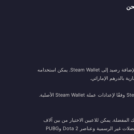
يمكن استخدام رمز Steam Wallet (الإمارات العربية المتحدة) لإضافة رصيد إلى Steam Wallet. يمكن استخدامه
عابك المفضلة. يمكن للاعبين الاختيار من بين آلاف
العناوين بما في ذلك الكتب الأكثر مبيعًا والأغاني المستقلة والمفضلات غير الرسمية وعناصر Dota 2 وPUBG