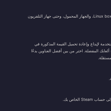
استمتع بمزايا Steam على جهاز الكمبيوتر الخاص بك، وMac، وLinux box، والجهاز المحمول، وحتى جهاز التلفزيون
لمدفوعة مسبقًا والمستخدمة لإيداع وإعادة تحميل القيمة المذكورة في
 لشراء ألعابك المفضلة. اختر من بين أفضل العناوين بدءًا