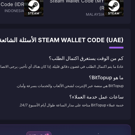
Steam Wallet Code (MY
 Code (IDR)
R)
INDONESIA
MALAYSIA
STEAM WALLET CODE (UAE) الأسئلة الشائعة حول الشحن
كم من الوقت يستغرق اكتمال الطلب؟
عادةً ما يتم اكتمال الطلب في غضون دقائق قليلة. إذا كان هناك أي تأخير، يرجى الاتصال 
ما هو BitTopup؟
BitTopup هي منصة عبر الإنترنت لشحن الألعاب والخدمات بسرعة وأمان.
ساعات عمل خدمة العملاء؟
خدمة عملاء BitTopup متاحة على مدار الساعة طوال أيام الأسبوع 24/7.
عرض محدود