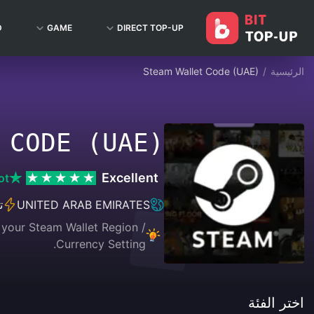
D
GAME
DIRECT TOP-UP
الرئيسية
/
Steam Wallet Code (UAE)
 CODE (UAE)
Excellent
ot
UNITED ARAB EMIRATES
ت
 your Steam Wallet Region /
Currency Setting.
اختر الفئة