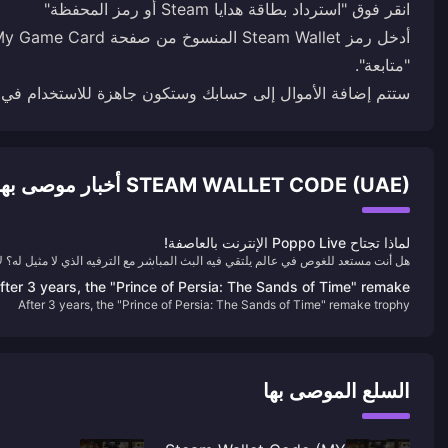
ستتم إضافة الأموال إلى حسابك وستكون جاهزة للاستخدام في شراء 
STEAM WALLET CODE (UAE) أخبار موصى بها
لماذا تجتاح Poppo Live الإنترنت بالعاصفة!
هل أنت مستعد للغوص في عالم يلتقي فيه البث المباشر مع الترفيه الذي لا مثيل له؟ لا
تنظر إلى أبعد من Poppo Live، المنصة الثورية التي تأسر الجماهير في جميع أنحاء
fter 3 years, the "Prince of Persia: The Sands of Time" remake
العالم. هذا هو السبب في أن Poppo Live هو تطبيقك التالي المفضل للبث المباشر
After 3 years, the "Prince of Persia: The Sands of Time" remake trophy
trophy appears in the background again
والتفاعل الاجتماعي.
appears in the background again
السلع الموصى بها