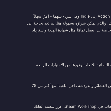
مع رموز Steam Wallet، أصبح الوصول إلى آلاف الألعاب - من Action إلى Indie وكل شيء بينهما - أمرًا سهلاً
سوى إضافة رصيد إلى حساب Steam الخاص بك، والذي يمكن شراؤه بسهولة هنا. لم تعد بحاجة إلى
 ائتمان على Steam لإضافة أموال إلى محفظة Steam الخاصة بك. يعمل تمامًا مثل شهادة الهدية واسترداد
تلقائية للألعاب وغيرها من الامتيازات الرائعة
انضم إلى مجموعات الألعاب، والتعرف على أشخاص جدد، وتكوين العشائر والدردشة داخل اللعبة! مع أكثر من 75
قم بإهداء العناصر وتبادلها مع الأصدقاء وإنشاء محتوى جديد للألعاب في Steam Workshop. عزز شعبية ألعابك