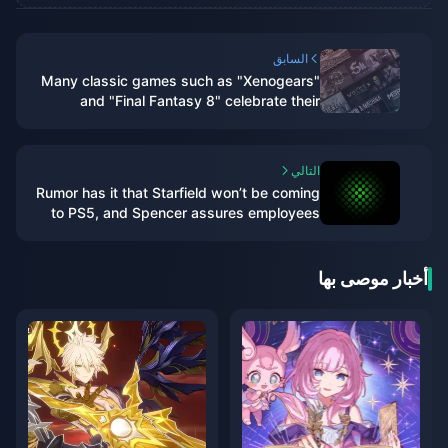
السابق
Many classic games such as "Xenogears"
and "Final Fantasy 8" celebrate their
anniversaries
التالي
Rumor has it that Starfield won’t be coming
to PS5, and Spencer assures employees
that Xbox won’t be discontinued
أخبار موصى بها