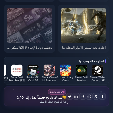
i: عودة Monster Hunter: Wildlan
طوير التفكير في الاستمرار في توس
ds إلى أعلى القائمة
يع محتوى النسخة الجديدة من "Fina
l Fantasy 7".
أعلنت لعبة تقمص الأدوار المحلية ثنا
تخطط Sega لإحياء IP الكلاسيكي ب
ئية الأبعاد "Infinite Robots" عن عر
شكل نشط والسعي للعودة إلى قمة
ض توضيحي جديد للاعب حقيقي مدت
صناعة الألعاب العالمية
ه 9 دقائق وسيتم إصداره رسميًا في
المنتجات الموصى بها
27 مارس 2025.
 Happy
Sohu Gold
Roblox Gift
Black Clover
Extraordinary
Razer Gold
Steam Wallet
h Card
Member 搜狐
Card SG
M Summon
Ones
Mexico
Code (UAE)
(TH)
黄金会员
Pack - ASIA
EOMOBA
(MXN)
(CN)
(Global)
عرض محدود
شارك واربح خصماً يصل إلى 10%
شارك لفتح عجلة الحظ.