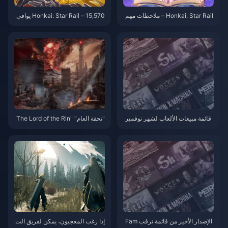
Honkai: Star Rail – ملاحظات مهم
Honkai: Star Rail – 15,570 يواقي
ة حول الهاوية الرابعة! لا مزيد من مك
ت نجمية! أخبار Xilian قادمة! تم تأكي
افآت Stellar Jade؟!
د شعار النسخة 3.5!
قائمة مبيعات الألعاب لشهر نوفمبر
"تحفة العام" "The Lord of the Rin
في الولايات المتحدة: إجمالي مبيعا
gs: Gollum" متاحة الآن بسعر مخف
ت NS يتجاوز PS2
ض على "Bone" على Steam
الإصدار الأخير من قائمة ترقب Fam
إذا رغب المعجبون، يمكن لفريق الت