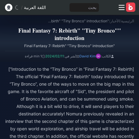
بحث
اللغة العربية
/
الرئيسية
/
الأخبار
/
"Final Fantasy 7: Rebirth" "Tiny Bronco" introduction
"Final Fantasy 7: Rebirth" "Tiny Bronco"
introduction
"Final Fantasy 7: Rebirth" "Tiny Bronco" introduction
الكاتب:
David Kim
نُشر في:
2024/02/11
1 min قراءة
[Introduction to the “Tiny Bronco” in “Final Fantasy 7: Rebirth”]
The official “Final Fantasy 7: Rebirth” today introduced the
“Tiny Bronco”, one of the ways to move on the big map in this
game. It is the favorite aircraft of "Sid", the president and pilot
of Bronco Aviation, and can be summoned using smoke.
Although it is a bit wild to drive, it will send players to their
destination accurately! Nomura previously revealed in an
interview that the second chapter of this game is characterized
by open world exploration, and airship travel will be added in
the third chapter. In addition, the official website has recently