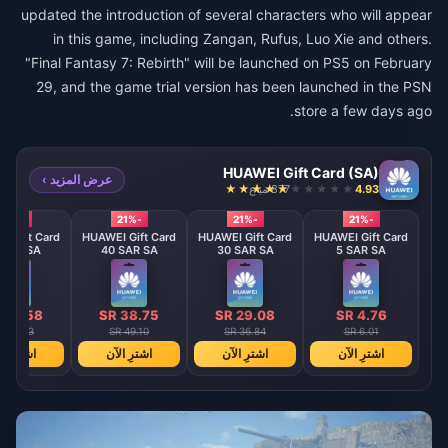
updated the introduction of several characters who will appear
in this game, including Zangan, Rufus, Luo Xie and others.
"Final Fantasy 7: Rebirth" will be launched on PS5 on February
29, and the game trial version has been launched in the PSN
store a few days ago.
HUAWEI Gift Card (SA)
عرض المزيد ›
4.93
877 مباع
-21%
-21%
-21%
-21%
I Gift Card
HUAWEI Gift Card
HUAWEI Gift Card
HUAWEI Gift Card
 SAR SA
40 SAR SA
30 SAR SA
5 SAR SA
 72.58
SR 38.75
SR 29.08
SR 4.76
R 92.03
SR 49.10
SR 36.84
SR 6.01
اشترِ الآن
اشترِ الآن
اشترِ الآن
اشترِ ال