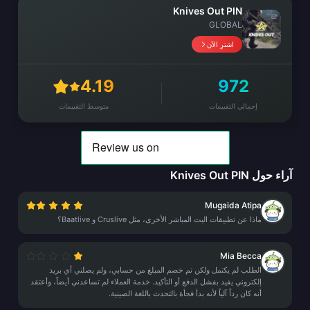
Knives Out PIN
GLOBAL
اشترِ الآن
4.19
972
إجمالي التقييمات
متوسط التقييمات
آراء حول Knives Out PIN
Mugaida Atipa
ماذا عن تطبيقات البث المباشر الأخرى، مثل Cruslive و Baatlive؟
Mia Becca
الطلب لم يكتمل ولكن تم خصم المبلغ من حسابي، ولم يصلني أي بريد
إلكتروني يفيد بفشل الدفع أو التأكيد. خدمة العملاء لم تساعدني أيضاً، وأعتقد
أنه كان رداً آلياً لأنه بدأ فجأة بالتحدث باللغة الصينية.