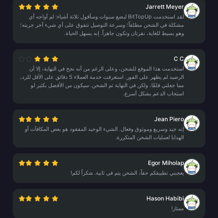
Jarrett Meyer
لقد استخدمت BitTopUp لبضع سنوات وسأقول ثلاثة أشياء: لم أواجه أي
مشكلة في الشحن مطلقاً؛ وسرعة التوصيل تتفوق على أي شيء آخر جربته؛
وهو بسيط للغاية، نقرتان وتكون جاهزاً. إنه يسهل الحياة.
C C
استخدمت هذا الموقع للشحن، وعلى الرغم من أنه نجح في النهاية، إلا أن
الرصيد لم يظهر على الفور. استغرقت خدمة العملاء 5 دقائق على الأقل للرد،
مما جعلني قلقًا، ولكن في النهاية تم الشحن. سيكون من الأفضل بكثير لو
استجاب الدعم بشكل أسرع.
Jean Piero
إنه جيد وسريع وموثوق وفعال. الشيء الوحيد المفقود هو بعض المكافآت أو
الهدايا لعمليات الشحن المتكررة.
Egor Miholap
يعجبني تطبيقكم حقاً، الشحن يتم في ثانية. شكراً لكم!
Hason Habibi
ممتاز!