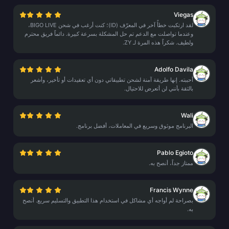
Viegas
لقد ارتكبت خطأً آخر في المعرّف (ID)؛ كنت أرغب في شحن BIGO LIVE،
وعندما تواصلت مع الدعم تم حل المشكلة بسرعة كبيرة. دائماً فريق محترم
ولطيف. شكراً هذه المرة لـ ZY.
Adolfo Davila
أحببته. إنها طريقة آمنة لشحن تطبيقاتي دون أي تعقيدات أو تأخير، وأشعر
بالثقة بأنني لن أتعرض للاحتيال.
Wali
البرنامج موثوق وسريع في المعاملات، أفضل برنامج.
Pablo Egioto
ممتاز جداً، أنصح به.
Francis Wynne
بصراحة لم أواجه أي مشاكل في استخدام هذا التطبيق والتسليم سريع. أنصح
به.