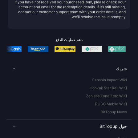
If you have not received your purchased item, please check your
account and email for the redemption details. If it’s still missing,
contact our customer support team with your order details, and
we'll resolve the issue promptly.
دعم عمليات الدفع
شريك
Genshin Impact Wiki
Honkai: Star Rail WIKI
Zenless Zone Zero WIKI
PUBG Mobile WIKI
BitTopup News
حول BitTopup
من نحن