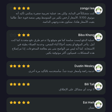
zongyi lee
كنت متشككاً في البداية، ولكن بعد عملية تجريبية صغيرة يمكنني تأكيد أنه
موثوق 100%. الأسعار أرخص بكثير من المتوسط وهي منصة قوية حقاً. طالما
بقيت الأسعار هكذا، ستكون هذه وجهتي الدائمة.
Bibo Khong
عملية الدفع ليست سلسة كما هو متوقع ولا تدعم طرق دفع متعددة كما كنت
آمل. يتأخر الموقع أو يتجمد أحيانًا أثناء الشحن، وخدمة العملاء بطيئة في
الاستجابة. كما أنه ليس من الواضح متى يتم معالجة المدفوعات. إذا تم إصلاح
هذه المشكلات، فسيكون أكثر موثوقية بكثير.
Dustin Wesley
خدمة رائعة وأسعار جيدة جداً. سأستخدمه بالتأكيد مرة أخرى.
Bili Tali
لا توجد أي مشاكل على الإطلاق.
Eoi Hwh
ممتاز.