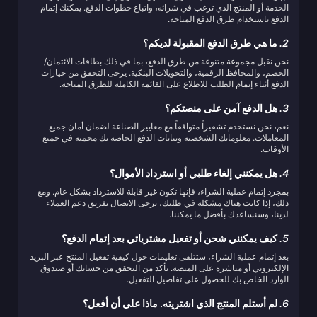
الخدمة أو المنتج الذي ترغب في شرائه، واتباع خطوات الدفع. يمكنك إتمام
الدفع باستخدام طرق الدفع المتاحة.
2.
ما هي طرق الدفع المقبولة لديكم؟
نحن نقبل مجموعة متنوعة من طرق الدفع، بما في ذلك بطاقات الائتمان/
الخصم، والمحافظ الرقمية، والتحويلات البنكية. يرجى التحقق من خيارات
الدفع أثناء إتمام الطلب للاطلاع على القائمة الكاملة للطرق المتاحة.
3.
هل الدفع آمن على منصتكم؟
نعم، نحن نستخدم تشفيراً متوافقاً مع معايير الصناعة لضمان أمان جميع
المعاملات. معلوماتك الشخصية وبيانات الدفع الخاصة بك محمية في جميع
الأوقات.
4.
هل يمكنني إلغاء طلبي أو استرداد الأموال؟
بمجرد إتمام عملية الشراء، فإنها تكون غير قابلة للاسترداد بشكل عام. ومع
ذلك، إذا كانت هناك مشكلة في طلبك، يرجى الاتصال بفريق دعم العملاء
لدينا، وسنساعدك بأفضل ما يمكننا.
5.
كيف يمكنني شحن أو تفعيل مشترياتي بعد إتمام الدفع؟
بعد إتمام عملية الشراء، ستتلقى تعليمات حول كيفية تفعيل المنتج عبر البريد
الإلكتروني أو مباشرة على المنصة. تأكد من التحقق من حسابك أو صندوق
الوارد الخاص بك للحصول على تفاصيل التفعيل.
6.
لم أستلم المنتج الذي اشتريته. ماذا علي أن أفعل؟