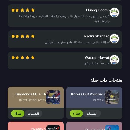
Huang Dacres
كان من السهل جدًا الحصول على رصيدي! كانت العملية سريعة والخدمة
ودودة للغاية.
Madni Shahzad
تم إلغاء طلبي بسبب مشكلة ما، واسترددت أموالي.
Wassim Hawaji
جيد جداً هذا الموقع.
منتجات ذات صلة
Free Fire Diamonds EU + TR
Knives Out Vouchers
INSTANT DELIVERY
GLOBAL
التقييمات
شراء
التقييمات
شراء
جواهر فري فاير
Identity V