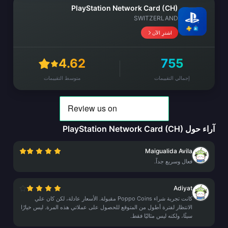
PlayStation Network Card (CH)
SWITZERLAND
اشترِ الآن
4.62
755
إجمالي التقييمات
متوسط التقييمات
آراء حول PlayStation Network Card (CH)
Maigualida Avila
فعال وسريع جداً.
Adiyat
كانت تجربة شراء Poppo Coins مقبولة. الأسعار عادلة، لكن كان علي
الانتظار لفترة أطول من المتوقع للحصول على عملاتي هذه المرة. ليس خيارًا
سيئًا، ولكنه ليس مثاليًا فقط.