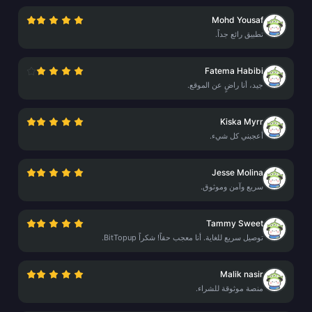
Mohd Yousaf
تطبيق رائع جداً.
Fatema Habibi
جيد، أنا راضٍ عن الموقع.
Kiska Myrr
أعجبني كل شيء.
Jesse Molina
سريع وآمن وموثوق.
Tammy Sweet
توصيل سريع للغاية. أنا معجب حقاً! شكراً BitTopup.
Malik nasir
منصة موثوقة للشراء.