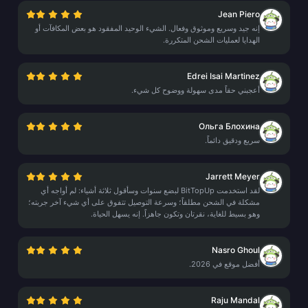
Jean Piero
إنه جيد وسريع وموثوق وفعال. الشيء الوحيد المفقود هو بعض المكافآت أو
الهدايا لعمليات الشحن المتكررة.
Edrei Isai Martinez
أعجبني حقاً مدى سهولة ووضوح كل شيء.
Ольга Блохина
سريع ودقيق دائماً.
Jarrett Meyer
لقد استخدمت BitTopUp لبضع سنوات وسأقول ثلاثة أشياء: لم أواجه أي
مشكلة في الشحن مطلقاً؛ وسرعة التوصيل تتفوق على أي شيء آخر جربته؛
وهو بسيط للغاية، نقرتان وتكون جاهزاً. إنه يسهل الحياة.
Nasro Ghoul
أفضل موقع في 2026.
Raju Mandal