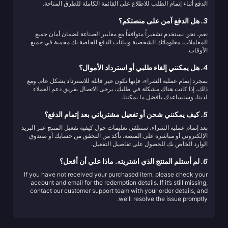
الدفع أثناء إتمام الطلب للاطلاع على القائمة الكاملة للطرق المتاحة.
3.
هل الدفع آمن على منصتكم؟
نعم، نحن نستخدم تشفيراً متوافقاً مع معايير الصناعة لضمان أمان جميع
المعاملات. معلوماتك الشخصية وبيانات الدفع الخاصة بك محمية في جميع
الأوقات.
4.
هل يمكنني إلغاء طلبي أو استرداد الأموال؟
بمجرد إتمام عملية الشراء، فإنها تكون غير قابلة للاسترداد بشكل عام. ومع
ذلك، إذا كانت هناك مشكلة في طلبك، يرجى الاتصال بفريق دعم العملاء
لدينا، وسنساعدك بأفضل ما يمكننا.
5.
كيف يمكنني شحن أو تفعيل مشترياتي بعد إتمام الدفع؟
بعد إتمام عملية الشراء، ستتلقى تعليمات حول كيفية تفعيل المنتج عبر البريد
الإلكتروني أو مباشرة على المنصة. تأكد من التحقق من حسابك أو صندوق
الوارد الخاص بك للحصول على تفاصيل التفعيل.
6.
لم أستلم المنتج الذي اشتريته. ماذا علي أن أفعل؟
If you have not received your purchased item, please check your
account and email for the redemption details. If it’s still missing,
contact our customer support team with your order details, and
we'll resolve the issue promptly.