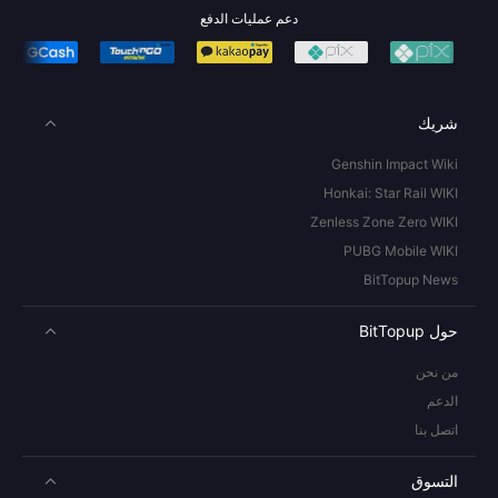
دعم عمليات الدفع
شريك
Genshin Impact Wiki
Honkai: Star Rail WIKI
Zenless Zone Zero WIKI
PUBG Mobile WIKI
BitTopup News
حول BitTopup
من نحن
الدعم
اتصل بنا
التسوق