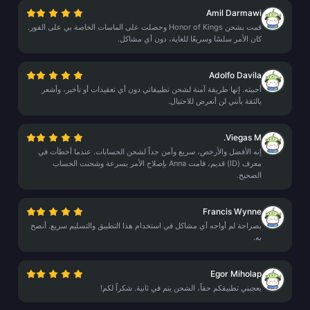
Amil Darmawi
قمت بشحن Honor of Kings وحصلت على الماسات الخاصة بي على الفور.
كان الأمر سلسًا وسريعًا للغاية، دون أي مشاكل.
Adolfo Davila
أحببته. إنها طريقة آمنة لشحن تطبيقاتي دون أي تعقيدات أو تأخير، وأشعر
بالثقة بأنني لن أتعرض للاحتيال.
Viegas M.
إنه الأفضل والأرخص، سريع وآمن جداً لشحن الحسابات. عندما أخطأت في
معرف (ID) قديم، قامت Anna بإصلاح الأمر بسرعة وشحنت الحساب
الصحيح.
Francis Wynne
بصراحة لم أواجه أي مشاكل في استخدام هذا التطبيق والتسليم سريع. أنصح
به.
Egor Miholap
يعجبني تطبيقكم حقاً، الشحن يتم في ثانية. شكراً لكم!