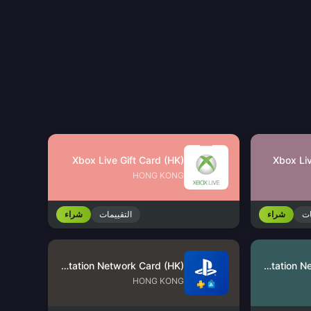
Xbox Live Gift Card (HK)
Xbox Liv
HONG KONG
ات
شراء
التقييمات
شراء
PlayStation Network Card (HK)
PlayStation Network Card (US)
HONG KONG