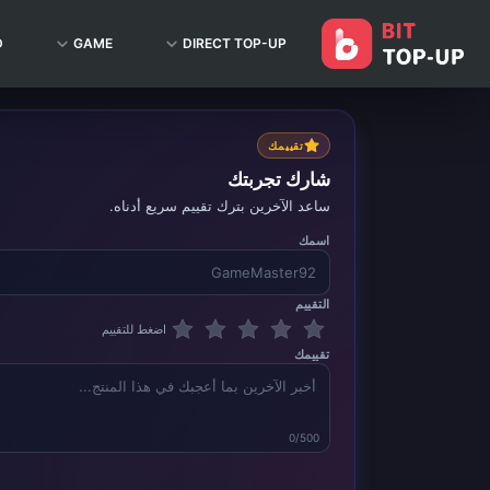
D
GAME
DIRECT TOP-UP
تقييمك
شارك تجربتك
ساعد الآخرين بترك تقييم سريع أدناه.
اسمك
التقييم
اضغط للتقييم
تقييمك
0/500