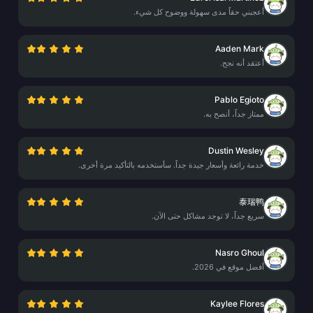
أعجبني حقاً مدى سهولة ووضوح كل شيء.
Aaden Mark
أعتقد أنه نجح.
Pablo Egioto
ممتاز جداً، أنصح به.
Dustin Wesley
خدمة رائعة وأسعار جيدة جداً. سأستخدمه بالتأكيد مرة أخرى.
泰瑞鸭
سريع جداً، لا توجد مشاكل حتى الآن.
Nasro Ghoul
أفضل موقع في 2026.
Kaylee Flores