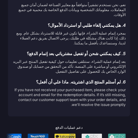
نعم، نحن نستخدم تشفيراً متوافقاً مع معايير الصناعة لضمان أمان جميع
المعاملات. معلوماتك الشخصية وبيانات الدفع الخاصة بك محمية في جميع
الأوقات.
4.
هل يمكنني إلغاء طلبي أو استرداد الأموال؟
بمجرد إتمام عملية الشراء، فإنها تكون غير قابلة للاسترداد بشكل عام. ومع
ذلك، إذا كانت هناك مشكلة في طلبك، يرجى الاتصال بفريق دعم العملاء
لدينا، وسنساعدك بأفضل ما يمكننا.
5.
كيف يمكنني شحن أو تفعيل مشترياتي بعد إتمام الدفع؟
بعد إتمام عملية الشراء، ستتلقى تعليمات حول كيفية تفعيل المنتج عبر البريد
الإلكتروني أو مباشرة على المنصة. تأكد من التحقق من حسابك أو صندوق
الوارد الخاص بك للحصول على تفاصيل التفعيل.
6.
لم أستلم المنتج الذي اشتريته. ماذا علي أن أفعل؟
If you have not received your purchased item, please check your
account and email for the redemption details. If it’s still missing,
contact our customer support team with your order details, and
we'll resolve the issue promptly.
دعم عمليات الدفع