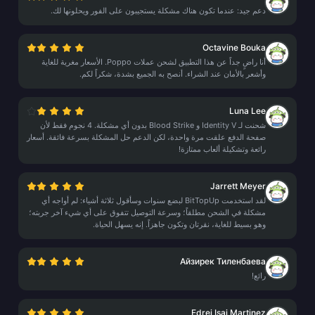
دعم جيد: عندما تكون هناك مشكلة يستجيبون على الفور ويحلونها لك.
Octavine Bouka
أنا راضٍ جداً عن هذا التطبيق لشحن عملات Poppo. الأسعار مغرية للغاية
وأشعر بالأمان عند الشراء. أنصح به الجميع بشدة، شكراً لكم.
Luna Lee
شحنت لـ Identity V و Blood Strike بدون أي مشكلة. 4 نجوم فقط لأن
صفحة الدفع علقت مرة واحدة، لكن الدعم حل المشكلة بسرعة فائقة. أسعار
رائعة وتشكيلة ألعاب ممتازة!
Jarrett Meyer
لقد استخدمت BitTopUp لبضع سنوات وسأقول ثلاثة أشياء: لم أواجه أي
مشكلة في الشحن مطلقاً؛ وسرعة التوصيل تتفوق على أي شيء آخر جربته؛
وهو بسيط للغاية، نقرتان وتكون جاهزاً. إنه يسهل الحياة.
Айзирек Тиленбаева
رائع!
Edrei Isai Martinez