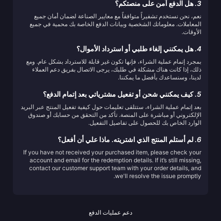
3.
هل الدفع آمن على منصتكم؟
نعم، نحن نستخدم تشفيراً متوافقاً مع معايير الصناعة لضمان أمان جميع
المعاملات. معلوماتك الشخصية وبيانات الدفع الخاصة بك محمية في جميع
الأوقات.
4.
هل يمكنني إلغاء طلبي أو استرداد الأموال؟
بمجرد إتمام عملية الشراء، فإنها تكون غير قابلة للاسترداد بشكل عام. ومع
ذلك، إذا كانت هناك مشكلة في طلبك، يرجى الاتصال بفريق دعم العملاء
لدينا، وسنساعدك بأفضل ما يمكننا.
5.
كيف يمكنني شحن أو تفعيل مشترياتي بعد إتمام الدفع؟
بعد إتمام عملية الشراء، ستتلقى تعليمات حول كيفية تفعيل المنتج عبر البريد
الإلكتروني أو مباشرة على المنصة. تأكد من التحقق من حسابك أو صندوق
الوارد الخاص بك للحصول على تفاصيل التفعيل.
6.
لم أستلم المنتج الذي اشتريته. ماذا علي أن أفعل؟
If you have not received your purchased item, please check your
account and email for the redemption details. If it’s still missing,
contact our customer support team with your order details, and
we'll resolve the issue promptly.
دعم عمليات الدفع