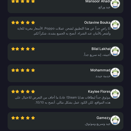
Mansoor Ahadi
جيد ورائع.
Octavine Bouka
أنا راضٍ جداً عن هذا التطبيق لشحن عملات Poppo. الأسعار مغرية للغاية
وأشعر بالأمان عند الشراء. أنصح به الجميع بشدة، شكراً لكم.
Bilal Lakhal
أحببته، إنه سريع جداً.
Mohammad
خدمة جيدة.
Kaylee Flores
موثوق جداً لبطاقات هدايا Steam! عادةً ما أخاف من التعرض للاحتيال على
هذه المواقع، لكن الكود عمل بشكل مثالي. أنصح به 10/10.
Gamezy
جيد وسريع وموثوق.