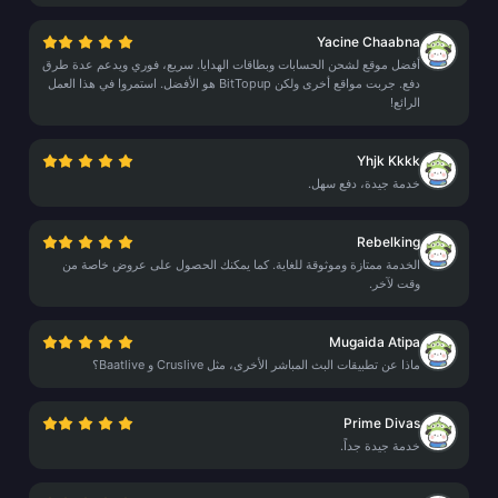
Yacine Chaabna
أفضل موقع لشحن الحسابات وبطاقات الهدايا. سريع، فوري ويدعم عدة طرق
دفع. جربت مواقع أخرى ولكن BitTopup هو الأفضل. استمروا في هذا العمل
الرائع!
Yhjk Kkkk
خدمة جيدة، دفع سهل.
Rebelking
الخدمة ممتازة وموثوقة للغاية. كما يمكنك الحصول على عروض خاصة من
وقت لآخر.
Mugaida Atipa
ماذا عن تطبيقات البث المباشر الأخرى، مثل Cruslive و Baatlive؟
Prime Divas
خدمة جيدة جداً.