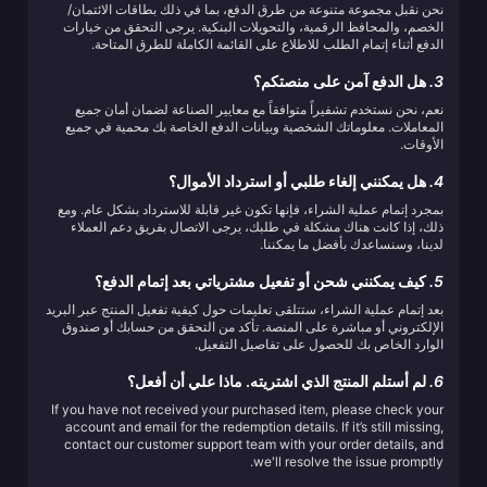
نحن نقبل مجموعة متنوعة من طرق الدفع، بما في ذلك بطاقات الائتمان/
الخصم، والمحافظ الرقمية، والتحويلات البنكية. يرجى التحقق من خيارات
الدفع أثناء إتمام الطلب للاطلاع على القائمة الكاملة للطرق المتاحة.
3.
هل الدفع آمن على منصتكم؟
نعم، نحن نستخدم تشفيراً متوافقاً مع معايير الصناعة لضمان أمان جميع
المعاملات. معلوماتك الشخصية وبيانات الدفع الخاصة بك محمية في جميع
الأوقات.
4.
هل يمكنني إلغاء طلبي أو استرداد الأموال؟
بمجرد إتمام عملية الشراء، فإنها تكون غير قابلة للاسترداد بشكل عام. ومع
ذلك، إذا كانت هناك مشكلة في طلبك، يرجى الاتصال بفريق دعم العملاء
لدينا، وسنساعدك بأفضل ما يمكننا.
5.
كيف يمكنني شحن أو تفعيل مشترياتي بعد إتمام الدفع؟
بعد إتمام عملية الشراء، ستتلقى تعليمات حول كيفية تفعيل المنتج عبر البريد
الإلكتروني أو مباشرة على المنصة. تأكد من التحقق من حسابك أو صندوق
الوارد الخاص بك للحصول على تفاصيل التفعيل.
6.
لم أستلم المنتج الذي اشتريته. ماذا علي أن أفعل؟
If you have not received your purchased item, please check your
account and email for the redemption details. If it’s still missing,
contact our customer support team with your order details, and
we'll resolve the issue promptly.