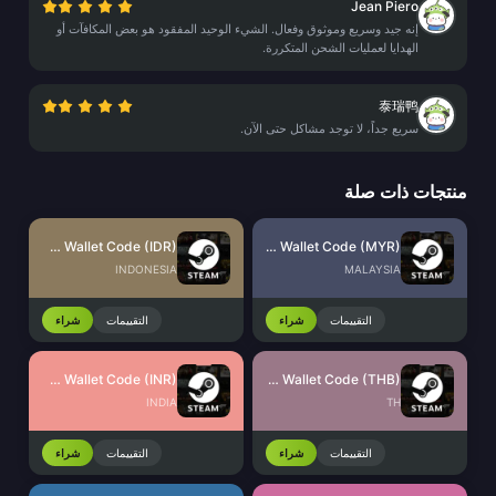
Jean Piero
إنه جيد وسريع وموثوق وفعال. الشيء الوحيد المفقود هو بعض المكافآت أو
الهدايا لعمليات الشحن المتكررة.
泰瑞鸭
سريع جداً، لا توجد مشاكل حتى الآن.
منتجات ذات صلة
Steam Wallet Code (IDR)
Steam Wallet Code (MYR)
INDONESIA
MALAYSIA
التقييمات
شراء
التقييمات
شراء
Steam Wallet Code (INR)
Steam Wallet Code (THB)
INDIA
TH
التقييمات
شراء
التقييمات
شراء