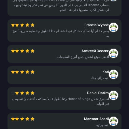
مرحباً، أنا سعيد جداً بكيفية شرائي لعملات Poppo Live وقاموا بتسليمها إلى
حساب Binance الخاص بي على الفور. أنا راضٍ عن تطبيقكم وكيفية توجيهه
لي. شكراً لكم، استمروا على هذا النحو.
Francis Wynne
بصراحة لم أواجه أي مشاكل في استخدام هذا التطبيق والتسليم سريع. أنصح
به.
Алексей Зеелиг
أفضل موقع لشحن جميع أنواع التطبيقات.
Kati
جيد، رائع جداً.
Daniel Datilm
استغرق شحن Honor of Kings وقتًا أطول قليلاً مما كنت أعتقد، ولكنه وصل
في النهاية.
Mansoor Ahadi
جيد ورائع.