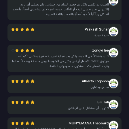
الطلب لم يكتمل ولكن تم خصم المبلغ من حسابي، ولم يصلني أي بريد
إلكتروني يفيد بفشل الدفع أو التأكيد. خدمة العملاء لم تساعدني أيضاً، وأعتقد
أنه كان رداً آلياً لأنه بدأ فجأة بالتحدث باللغة الصينية.
Prakash Sunar
خدمة جيدة.
zongyi lee
كنت متشككاً في البداية، ولكن بعد عملية تجريبية صغيرة يمكنني تأكيد أنه
موثوق 100%. الأسعار أرخص بكثير من المتوسط وهي منصة قوية حقاً. طالما
بقيت الأسعار هكذا، ستكون هذه وجهتي الدائمة.
Alberto Togonon
صادق ومتعاون.
Bili Tali
لا توجد أي مشاكل على الإطلاق.
MUNYEMANA Theobard