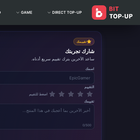
D
GAME
DIRECT TOP-UP
تقييمك
شارك تجربتك
ساعد الآخرين بترك تقييم سريع أدناه.
اسمك
التقييم
اضغط للتقييم
تقييمك
0/500