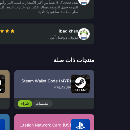
يقدم BitTopup بعضاً من أكثر الأسعار تنافسية التي رأيته
الموقع سهل التصفح وهناك الكثير من خيارات الدفع. ك
سار بسلاسة. سأعود بالتأكيد!
ibad khan
موثوق، وتوصيل آمن.
منتجات ذات صلة
Steam Wallet Code (MYR)
MALAYSIA
التقييمات
شراء
PlayStation Network Card (US)