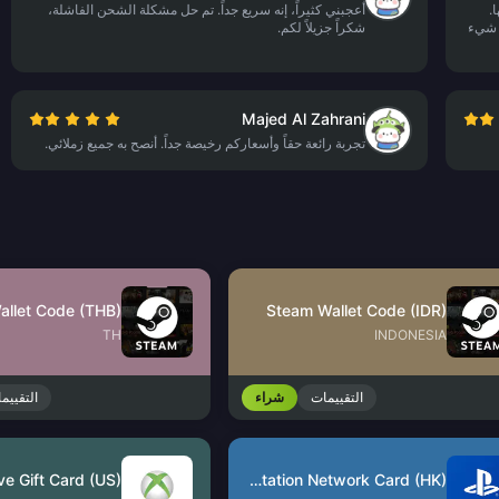
ا.
أعجبني كثيراً، إنه سريع جداً. تم حل مشكلة الشحن الفاشلة،
ل شيء
شكراً جزيلاً لكم.
Majed Al Zahrani
تجربة رائعة حقاً وأسعاركم رخيصة جداً. أنصح به جميع زملائي.
allet Code (THB)
Steam Wallet Code (IDR)
TH
INDONESIA
التقييمات
شراء
التقييم
ve Gift Card (US)
PlayStation Network Card (HK)