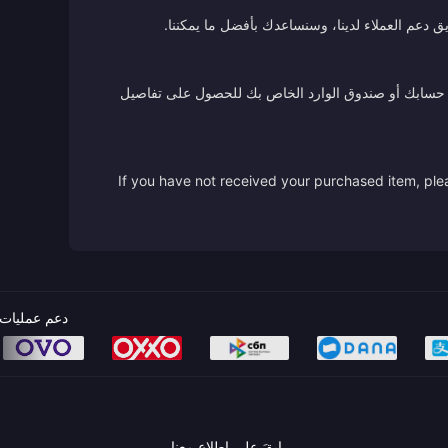
ق دعم العملاء لدينا، وسنساعدك بأفضل ما يمكننا.
 من حسابك أو صندوق الوارد الخاص بك للحصول على تفاصيل
If you have not received your purchased item, plea
دعم عمليات 
ابقَ على اطلاع معنا