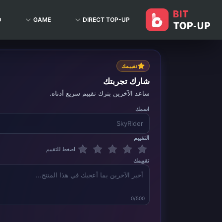
D
GAME
DIRECT TOP-UP
تقييمك
شارك تجربتك
ساعد الآخرين بترك تقييم سريع أدناه.
اسمك
التقييم
اضغط للتقييم
تقييمك
0/500