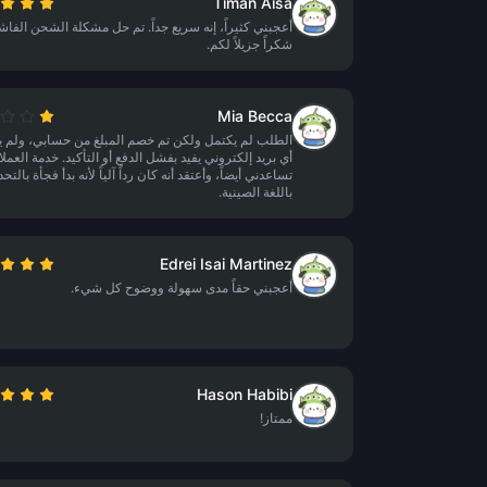
Timan Aisa
أعجبني كثيراً، إنه سريع جداً. تم حل مشكلة الشحن الفاش
شكراً جزيلاً لكم.
Mia Becca
الطلب لم يكتمل ولكن تم خصم المبلغ من حسابي، ولم 
أي بريد إلكتروني يفيد بفشل الدفع أو التأكيد. خدمة العملا
تساعدني أيضاً، وأعتقد أنه كان رداً آلياً لأنه بدأ فجأة بالتح
باللغة الصينية.
Edrei Isai Martinez
أعجبني حقاً مدى سهولة ووضوح كل شيء.
Hason Habibi
ممتاز!