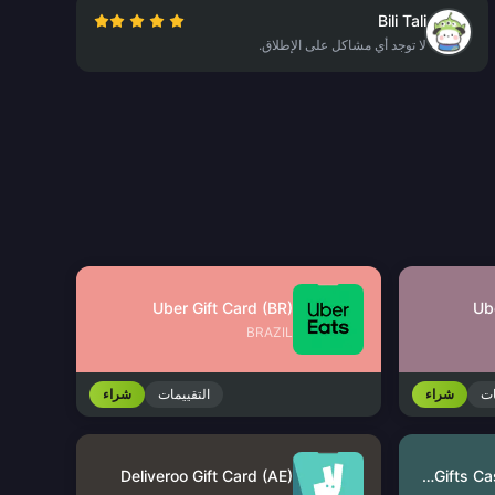
Bili Tali
لا توجد أي مشاكل على الإطلاق.
Uber Gift Card (BR)
Ub
BRAZIL
ات
شراء
التقييمات
شراء
Deliveroo Gift Card (AE)
GrabGifts Cash Voucher (MY)