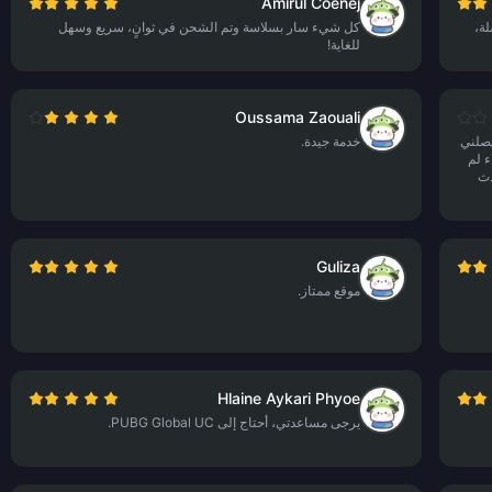
Amirul Coenej
لة،
كل شيء سار بسلاسة وتم الشحن في ثوانٍ، سريع وسهل
للغاية!
Oussama Zaouali
يصلني
خدمة جيدة.
ء لم
دث
Guliza
موقع ممتاز.
Hlaine Aykari Phyoe
يرجى مساعدتي، أحتاج إلى PUBG Global UC.