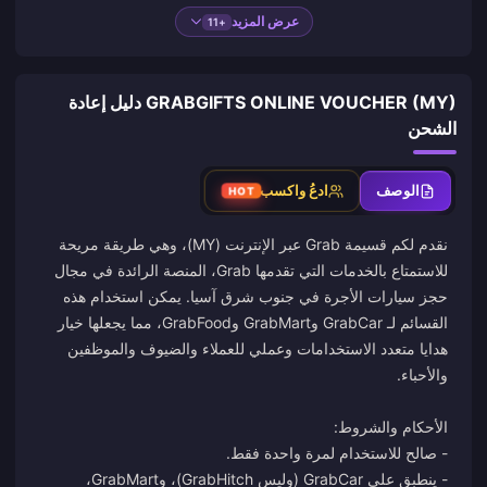
عرض المزيد
+11
GRABGIFTS ONLINE VOUCHER (MY) دليل إعادة
الشحن
الوصف
ادعُ واكسب
HOT
نقدم لكم قسيمة Grab عبر الإنترنت (MY)، وهي طريقة مريحة
للاستمتاع بالخدمات التي تقدمها Grab، المنصة الرائدة في مجال
حجز سيارات الأجرة في جنوب شرق آسيا. يمكن استخدام هذه
القسائم لـ GrabCar وGrabMart وGrabFood، مما يجعلها خيار
هدايا متعدد الاستخدامات وعملي للعملاء والضيوف والموظفين
- ينطبق على GrabCar (وليس GrabHitch)، وGrabMart،