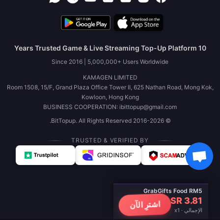
10 Years Trusted Game & Live Streaming Top-Up Platform
Since 2016 | 5,000,000+ Users Worldwide
KAMAGEN LIMITED
Room 1508, 15/F, Grand Plaza Office Tower II, 625 Nathan Road, Mong Kok,
Kowloon, Hong Kong
BUSINESS COOPERATION: ibittopup@gmail.com
© 2016-2026 BitTopup. All Rights Reserved.
TRUSTED & VERIFIED BY
GrabGifts Food RM5
SR 3.81
اشترِ الآن
الإجمالي · x1