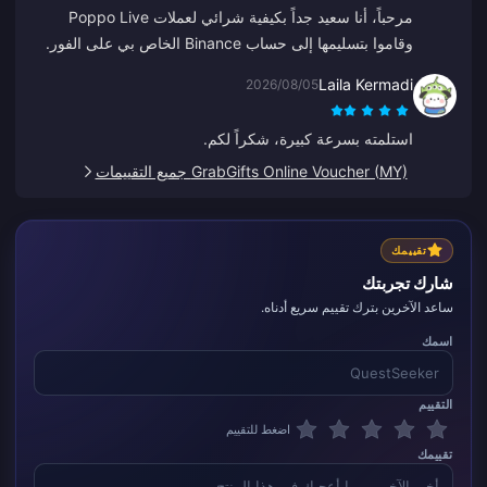
مرحباً، أنا سعيد جداً بكيفية شرائي لعملات Poppo Live
وقاموا بتسليمها إلى حساب Binance الخاص بي على الفور.
أنا راضٍ عن تطبيقكم وكيفية توجيهه لي. شكراً لكم، استمروا
Laila Kermadi
2026/08/05
على هذا النحو.
استلمته بسرعة كبيرة، شكراً لكم.
GrabGifts Online Voucher (MY) جميع التقييمات
تقييمك
شارك تجربتك
ساعد الآخرين بترك تقييم سريع أدناه.
اسمك
التقييم
اضغط للتقييم
تقييمك