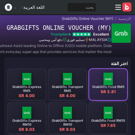
بحث
اللغة العربية
/
الرئيسية
/
GrabGifts Online Voucher (MY)
GRABGIFTS ONLINE VOUCHER (MY)
Trustpilot
Excellent
MALAYSIA
تسليم فوري
دفع آمن ومحمي
utheast Asia’s leading Online to Offline (O2O) mobile platform. Grab
ion’s everyday super app that provides services that matter the most
to consumers.
اختر الفئة
GrabGifts Express
GrabGifts Transport
GrabGifts Food RM5
RM5
RM5
SR 3.81
SR 4.00
SR 4.00
GrabGifts Express
GrabGifts Transport
GrabGifts Food RM10
RM10
RM10
SR 7.65
SR 8.03
SR 8.03