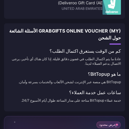
Deliveroo Gift Card (AE)
UNITED ARAB EMIRATES
GRABGIFTS ONLINE VOUCHER (MY) الأسئلة الشائعة
حول الشحن
كم من الوقت يستغرق اكتمال الطلب؟
عادةً ما يتم اكتمال الطلب في غضون دقائق قليلة. إذا كان هناك أي تأخير، يرجى
الاتصال بدعم العملاء لدينا.
ما هو BitTopup؟
BitTopup هي منصة عبر الإنترنت لشحن الألعاب والخدمات بسرعة وأمان.
ساعات عمل خدمة العملاء؟
خدمة عملاء BitTopup متاحة على مدار الساعة طوال أيام الأسبوع 24/7.
عرض محدود