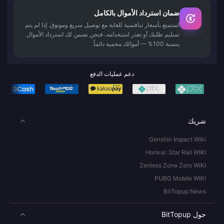
ضمان استرداد الأموال بالكامل
استمتع بأسعار تنافسية للغاية مع توصيل سريع وموثوق. إذا لم يتم
تسليم طلبك أو تعذر استخدامه، فنحن نضمن لك استرداد الأموال
بنسبة 100% — أموالك محمية دائماً.
دعم عمليات الدفع
شريك
Genshin Impact Wiki
Honkai: Star Rail WIKI
Zenless Zone Zero WIKI
PUBG Mobile WIKI
BitTopup News
حول BitTopup