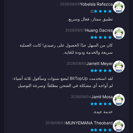
Yobeisis Rafezca
2026/08/06
تطبيق ممتاز، فعال وسريع.
Huang Dacres
2026/08/07
كان من السهل جدًا الحصول على رصيدي! كانت العملية
سريعة والخدمة ودودة للغاية.
Jarrett Meyer
2026/08/05
لقد استخدمت BitTopUp لبضع سنوات وسأقول ثلاثة أشياء:
لم أواجه أي مشكلة في الشحن مطلقاً؛ وسرعة التوصيل
تتفوق على أي شيء آخر جربته؛ وهو بسيط للغاية، نقرتان
Jamil Mosa
2026/08/04
وتكون جاهزاً. إنه يسهل الحياة.
خدمة جيدة.
MUNYEMANA Theobard
2026/08/03