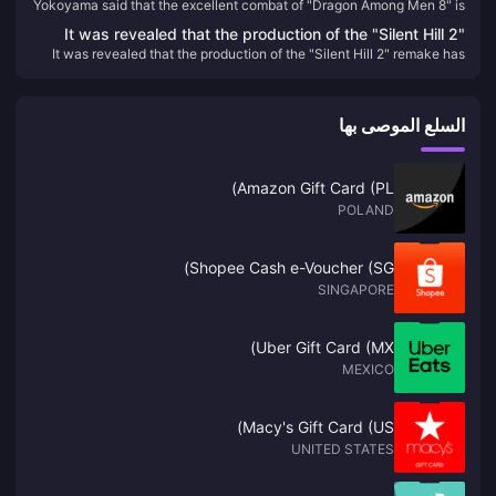
Yokoyama said that the excellent combat of "Dragon Among Men 8" is
Among Men 8" is inherited from the original action system.
inherited from the original action system.
It was revealed that the production of the "Silent Hill 2"
It was revealed that the production of the "Silent Hill 2" remake has
remake has been completed, and Bloober Team's focus
been completed, and Bloober Team's focus has shifted to new
has shifted to new projects
projects
السلع الموصى بها
Amazon Gift Card (PL)
POLAND
Shopee Cash e-Voucher (SG)
SINGAPORE
Uber Gift Card (MX)
MEXICO
Macy's Gift Card (US)
UNITED STATES