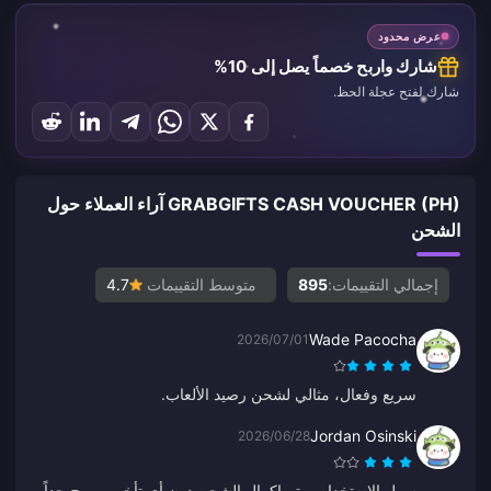
عرض محدود
شارك واربح خصماً يصل إلى 10%
شارك لفتح عجلة الحظ.
GRABGIFTS CASH VOUCHER (PH) آراء العملاء حول
الشحن
إجمالي التقييمات:
895
متوسط التقييمات
4.7
Wade Pacocha
2026/07/01
سريع وفعال، مثالي لشحن رصيد الألعاب.
Jordan Osinski
2026/06/28
سهل الاستخدام، وتم إكمال الشحن دون أي تأخير. مريح جداً.