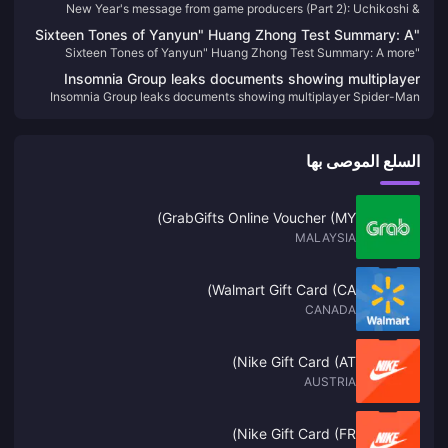
New Year's message from game producers (Part 2): Uchikoshi &
Uchikoshi & Kodaka are working on a new crazy game, and
Kodaka are working on a new crazy game, and the announcement of
the announcement of "Wild Gouzi" will begin soon
"Sixteen Tones of Yanyun" Huang Zhong Test Summary: A
"Wild Gouzi" will begin soon
"Sixteen Tones of Yanyun" Huang Zhong Test Summary: A more
more complete Jianghu, each system has taken shape
complete Jianghu, each system has taken shape
Insomnia Group leaks documents showing multiplayer
Insomnia Group leaks documents showing multiplayer Spider-Man
Spider-Man project information
project information
السلع الموصى بها
GrabGifts Online Voucher (MY)
MALAYSIA
Walmart Gift Card (CA)
CANADA
Nike Gift Card (AT)
AUSTRIA
Nike Gift Card (FR)