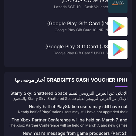
LAZADA CODE (SG)
Lazada SGD 10 - Cash Voucher
Google Play Gift Card (IN)
Google Play Gift Card 10 INR IN
Google Play Gift Card (US)
Google Play Gift Card 5 USD US
GRABGIFTS CASH VOUCHER (PH) أخبار موصى بها
الإعلان عن العرض الترويجي لفيلم Starry Sky: Shattered Space
الإعلان عن العرض الترويجي لفيلم Starry Sky: Shattered Space والمحتوى
والمحتوى الرئيسي لتحديث يونيو
الرئيسي لتحديث يونيو
Nearly half of PlayStation users may still have not
Nearly half of PlayStation users may still have not upgraded their
upgraded their devices to PS5
devices to PS5
The Xbox Partner Conference will be held on March 7, and
The Xbox Partner Conference will be held on March 7, and new games
new games from EA, Capcom, and Nexon will be
from EA, Capcom, and Nexon will be confirmed.
confirmed.
New Year's message from game producers (Part 2):