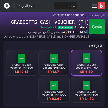
بحث
اللغة العربية
/
الرئيسية
/
GrabGifts Cash Voucher (PH)
GRABGIFTS CASH VOUCHER (PH)
Trustpilot
Excellent
PHILIPPINES
تسليم فوري
دفع آمن ومحمي
All purchases are NON-REFUNDABLE and NON-RETURNABLE.
اختر الفئة
GrabGifts Cash
GrabGifts Cash
GrabGifts Cash
Voucher PHP 300
Voucher PHP 200
Voucher PHP 100
SR 19.14
SR 12.71
SR 6.39
GrabGifts Cash
GrabGifts Cash
Voucher PHP 1000
Voucher PHP 500
SR 63.67
SR 31.82