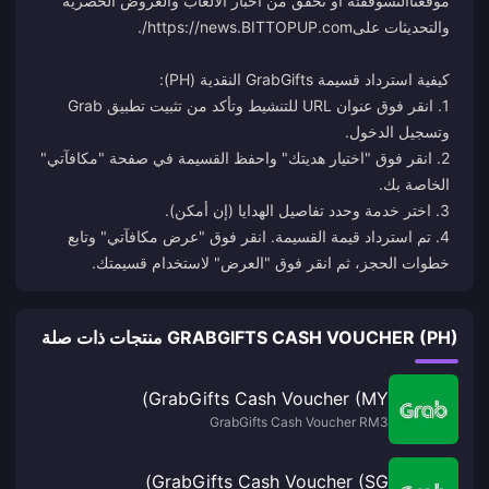
موقعنا
التسوق
فئة أو تحقق من أخبار الألعاب والعروض الحصرية
والتحديثات على
https://news.BITTOPUP.com/
1. انقر فوق عنوان URL للتنشيط وتأكد من تثبيت تطبيق Grab
2. انقر فوق "اختيار هديتك" واحفظ القسيمة في صفحة "مكافآتي"
4. تم استرداد قيمة القسيمة. انقر فوق "عرض مكافآتي" وتابع
خطوات الحجز، ثم انقر فوق "العرض" لاستخدام قسيمتك.
GRABGIFTS CASH VOUCHER (PH) منتجات ذات صلة
GrabGifts Cash Voucher (MY)
GrabGifts Cash Voucher RM3
GrabGifts Cash Voucher (SG)