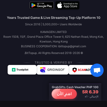
10 Years Trusted Game & Live Streaming Top-Up Platform
Since 2016 | 5,000,000+ Users Worldwide
KAMAGEN LIMITED
Room 1508, 15/F, Grand Plaza Office Tower II, 625 Nathan Road, Mong Kok,
Kowloon, Hong Kong
BUSINESS COOPERATION: ibittopup@gmail.com
© 2016-2026 BitTopup. All Rights Reserved.
TRUSTED & VERIFIED BY
GrabGifts Cash Voucher PHP 100
SR 6.39
اشترِ الآن
الإجمالي · x1