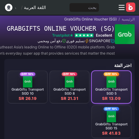
بحث
اللغة العربية
/
الرئيسية
/
GrabGifts Online Voucher (SG)
GRABGIFTS ONLINE VOUCHER (SG)
Trustpilot
Excellent
SINGAPORE
تسليم فوري
دفع آمن ومحمي
utheast Asia’s leading Online to Offline (O2O) mobile platform. Grab
ion’s everyday super app that provides services that matter the most
to consumers.
اختر الفئة
10% OFF
10% OFF
10% OFF
GrabGifts Transport
GrabGifts Transport
GrabGifts Transport
SGD 10
SGD 8
SGD 5
SR 26.19
SR 21.31
SR 13.09
10% OFF
GrabGifts Transport
SGD 15
SR 41.83