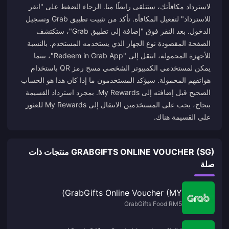
لاسترداد مكافأتك، ستتلقى رابطًا منا. الرجاء الضغط على "انقر
للاسترداد" لتفعيل المكافأة. تأكد من تثبيت تطبيق Grab وتسجيل
الدخول. بعد النقر فوق "إضافة إلى تطبيق Grab"، ستكتشف
الصفحة المقصودة نوع الجهاز الذي يستخدمه المستخدم. بالنسبة
للأجهزة المحمولة، انتقل إلى "Redeem in Grab App"، بينما
يمكن لمستخدمي الكمبيوتر الشخصي مسح رمز QR باستخدام
هواتفهم المحمولة. سيؤكد المستخدمون ما إذا كان هذا هو الحساب
الصحيح قبل إضافته إلى My Rewards. بمجرد استرداد القسيمة
بنجاح، يجب على المستخدمين الانتقال إلى My Rewards للعثور
على القسيمة هناك.
GRABGIFTS ONLINE VOUCHER (SG) منتجات ذات
صلة
GrabGifts Online Voucher (MY)
GrabGifts Food RM5