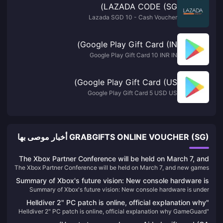
LAZADA CODE (SG)
Lazada SGD 10 - Cash Voucher
Google Play Gift Card (IN)
Google Play Gift Card 10 INR IN
Google Play Gift Card (US)
Google Play Gift Card 5 USD US
GRABGIFTS ONLINE VOUCHER (SG) أخبار موصى بها
The Xbox Partner Conference will be held on March 7, and
The Xbox Partner Conference will be held on March 7, and new games
new games from EA, Capcom, and Nexon will be
from EA, Capcom, and Nexon will be confirmed.
confirmed.
Summary of Xbox's future vision: New console hardware is
Summary of Xbox's future vision: New console hardware is under
under development, and four games will be launched on
development, and four games will be launched on other platforms
other platforms
"Helldiver 2" PC patch is online, official explanation why
"Helldiver 2" PC patch is online, official explanation why GameGuard
GameGuard anti-cheat system is used
anti-cheat system is used