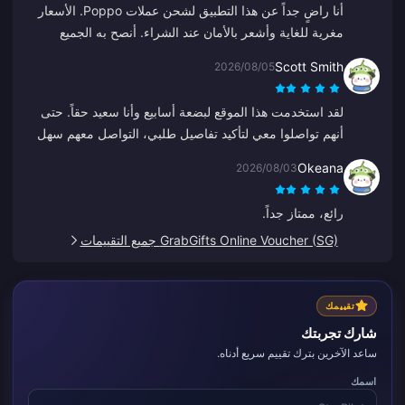
أنا راضٍ جداً عن هذا التطبيق لشحن عملات Poppo. الأسعار
مغرية للغاية وأشعر بالأمان عند الشراء. أنصح به الجميع
بشدة، شكراً لكم.
Scott Smith
2026/08/05
لقد استخدمت هذا الموقع لبضعة أسابيع وأنا سعيد حقاً. حتى
أنهم تواصلوا معي لتأكيد تفاصيل طلبي، التواصل معهم سهل
وكان ممثل الدعم لطيفاً ومتعاوناً.
Okeana
2026/08/03
رائع، ممتاز جداً.
GrabGifts Online Voucher (SG) جميع التقييمات
تقييمك
شارك تجربتك
ساعد الآخرين بترك تقييم سريع أدناه.
اسمك