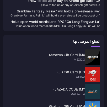
How to top up or buy an Airbnb gift card (CA)
How to top up or buy an Airbnb gift card (CA)
"Granblue Fantasy: Relink" will hold a pre-release live
"Granblue Fantasy: Relink" will hold a pre-release live broadcast on
broadcast on January 11
January 11
Heluo open world martial arts RPG "Gu Long Fengyun Lu"
Heluo open world martial arts RPG "Gu Long Fengyun Lu" will be
will be released on February 1 next year, priced at 108
released on February 1 next year, priced at 108 yuan
yuan
السلع الموصى بها
Amazon Gift Card (MX)
MEXICO
JD Gift Card (CN)
CHINA
LAZADA CODE (MY)
MALAYSIA
Walmart Gift Card (CN)