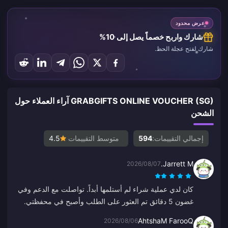
عرض محدود
شارك واربح خصماً يصل إلى 10%
شارك لفتح عجلة الحظ.
GRABGIFTS ONLINE VOUCHER (SG) آراء العملاء حول
الشحن
إجمالي التقييمات:
594
متوسط التقييمات
4.5
Jarrett M.
2026/08/07
كان لدي عملية شراء لم أستلمها أبداً. تواصلت مع الدعم وفي
غضون 5 دقائق تم العثور على الطلب وأصبح في محفظتي.
محترفون ومهذبون للغاية. أنصح الجميع بهذا المكان للشحن.
AhtshaM FarooQ
2026/08/06