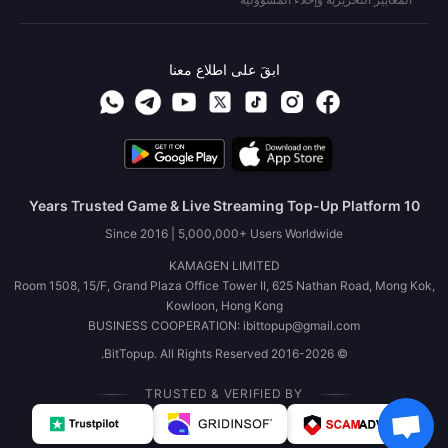
ابقَ على اطلاع معنا
10 Years Trusted Game & Live Streaming Top-Up Platform
Since 2016 | 5,000,000+ Users Worldwide
KAMAGEN LIMITED
Room 1508, 15/F, Grand Plaza Office Tower II, 625 Nathan Road, Mong Kok,
Kowloon, Hong Kong
BUSINESS COOPERATION: ibittopup@gmail.com
© 2016-2026 BitTopup. All Rights Reserved.
TRUSTED & VERIFIED BY