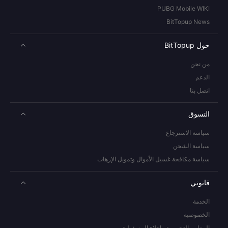
PUBG Mobile WIKI
BitTopup News
حول BitTopup
من نحن
الدعم
اتصل بنا
التسوق
سياسة الاسترجاع
سياسة الشحن
سياسة مكافحة غسيل الأموال وتمويل الإرهاب
قانوني
الخدمة
الخصوصية
المعايير التحريرية وإخلاء المسؤولية