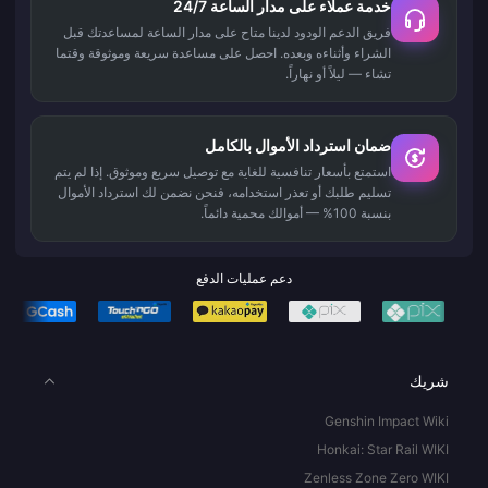
خدمة عملاء على مدار الساعة 24/7
فريق الدعم الودود لدينا متاح على مدار الساعة لمساعدتك قبل
الشراء وأثناءه وبعده. احصل على مساعدة سريعة وموثوقة وقتما
تشاء — ليلاً أو نهاراً.
ضمان استرداد الأموال بالكامل
استمتع بأسعار تنافسية للغاية مع توصيل سريع وموثوق. إذا لم يتم
تسليم طلبك أو تعذر استخدامه، فنحن نضمن لك استرداد الأموال
بنسبة 100% — أموالك محمية دائماً.
دعم عمليات الدفع
شريك
Genshin Impact Wiki
Honkai: Star Rail WIKI
Zenless Zone Zero WIKI