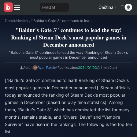
Hledat
Čeština
/
Domů
/
Novinky
/
"Baldur's Gate 3" continues to lead the way! Ranking of Steam Deck’s most popular games in December announced
"Baldur's Gate 3" continues to lead the way!
Ranking of Steam Deck’s most popular games in
December announced
"Baldur's Gate 3" continues to lead the way! Ranking of Steam Deck’s
most popular games in December announced
Autor:
Ryan Patel
Publikováno:
2024/01/03
1 min čtení
["Baldur's Gate 3" continues to lead! Ranking of Steam Deck's
most popular games in December announced】Steam officials
today announced the ranking of Steam Deck's most popular
games in December (based on play time statistics). Among
them, "Baldur's Gate 3", which has dominated the list for many
months, remains stable, and "Divers" Dave" and "Vampire
Survivor" have risen in the rankings. The following is the top ten
list: