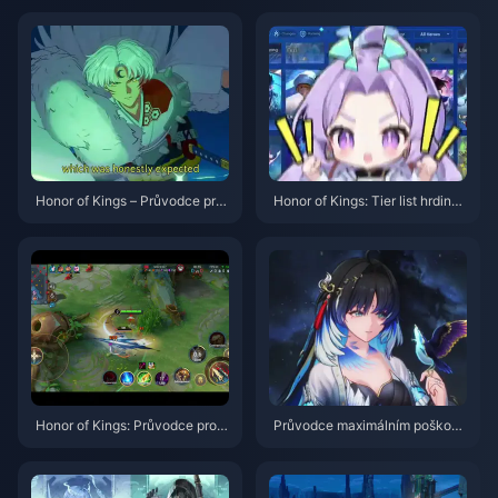
venec 2026
nec 2026
Honor of Kings – Průvodce pro
Honor of Kings: Tier list hrdinů
Sima Yi | červenec 2026
pro sólo frontu | Červenec 202
6
Honor of Kings: Průvodce pro d
Průvodce maximálním poškoze
žungli s hrdinou Li Xin | červen
ním postavy Yangyang Xuanlin
ec 2026
g | červenec 2026