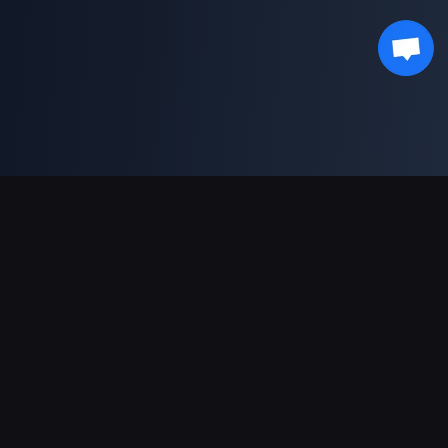
Podpora plateb
Partner
Genshin Impact Wiki
Honkai: Star Rail WIKI
Zenless Zone Zero WIKI