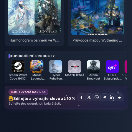
Harmonogram bannerů ve Wut
Průvodce mapou Wuthering W
hering Waves 3.6 | červenec 2
aves Xuanfang | Červenec 202
026
6
DOPORUČENÉ PRODUKTY
Steam Wallet
Mobile
Cyber
NBA2K [PS4]
Arena
OSN+
KLIA E
Code (HKD)
Legends
Rebellion
Breakout
Subscription
Vouc
Bang Bang
Coupon
(BH)
(M
LIMITOVANÁ NABÍDKA
Sdílejte a vyhrajte slevu až 10 %
Sdílejte pro odemknutí kola štěstí.