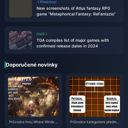
Předchozí
New screenshots of Atlus fantasy RPG
game "Metaphorical Fantasy: ReFantazio"
Další
TGA compiles list of major games with
confirmed release dates in 2024
Doporučené novinky
Průvodce hrou Where Winds M
Průvodce kategoriemi předmět
eet 2.0 Hidden Mountain | Čer
ů ve hře Honor of Kings | červe