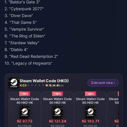
1. "Baldur's Gate 3"
2. "Cyberpunk 2077"
3. "Diver Dave"
4. "That Game 5"
5. "Vampire Survivor"
6. "The Ring of Elden"
7. "Stardew Valley"
8. "Diablo 4"
9. "Red Dead Redemption 2"
10. "Legacy of Hogwarts"
Steam Wallet Code (HKD)
Zobrazit více ›
4.02
743 prodáno
-19%
-19%
-20%
-20
Steam Wallet Code
Steam Wallet Code
Steam Wallet Code
Steam Wall
40 HKD HK
50 HKD HK
80 HKD HK
100 HKD
Kč 97.72
Kč 121.34
Kč 193.71
Kč 241
Kč 120.52
Kč 150.63
Kč 241.30
Kč 301