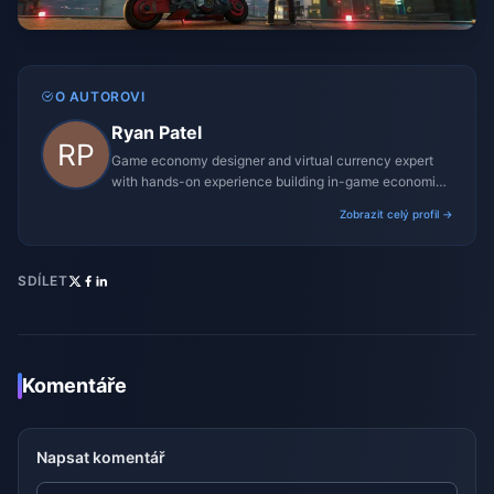
O AUTOROVI
Ryan Patel
Game economy designer and virtual currency expert
with hands-on experience building in-game economies
for MMO and mobile titles.
Zobrazit celý profil →
SDÍLET
Komentáře
Napsat komentář