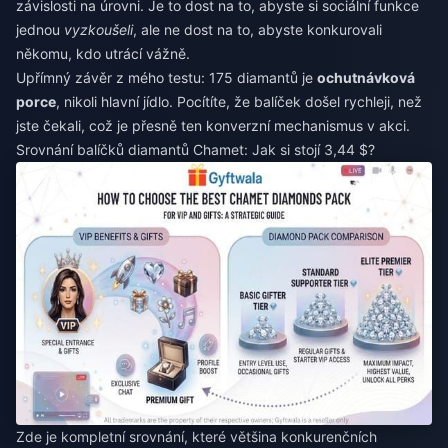
závislosti na úrovni. Je to dost na to, abyste si sociální funkce
jednou
vyzkoušeli
, ale ne dost na to, abyste konkurovali
někomu, kdo utrácí vážně.
Upřímný závěr z mého testu: 175 diamantů je
ochutnávková
porce
, nikoli hlavní jídlo. Pocítíte, že balíček došel rychleji, než
jste čekali, což je přesně ten konverzní mechanismus v akci.
Srovnání balíčků diamantů Chamet: Jak si stojí 3,44 $?
Zde je kompletní srovnání, které většina konkurenčních