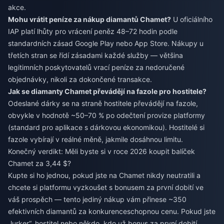
akce.
Mohu vrátit peníze za nákup diamantů Chamet?
U oficiálního
IAP platí lhůty pro vrácení peněz 48–72 hodin podle
standardních zásad Google Play nebo App Store. Nákupy u
třetích stran se řídí zásadami každé služby — většina
legitimních poskytovatelů vrací peníze za nedoručené
objednávky, nikoli za dokončené transakce.
Jak se diamanty Chamet převádějí na fazole pro hostitele?
Odeslané dárky se na straně hostitele převádějí na fazole,
obvykle v hodnotě ~50–70 % po odečtení provize platformy
(standard pro aplikace s dárkovou ekonomikou). Hostitelé si
fazole vybírají v reálné měně, jakmile dosáhnou limitu.
Konečný verdikt: Měli byste si v roce 2026 koupit balíček
Chamet za 3,44 $?
Kupte si ho jednou, pokud jste na Chamet nikdy neutratili a
chcete si platformu vyzkoušet s bonusem za první dobití ve
váš prospěch — tento jediný nákup vám přinese ~350
efektivních diamantů za konkurenceschopnou cenu. Pokud jste
„lurker“, hostitel nebo někdo, kdo už bonus za první dobití