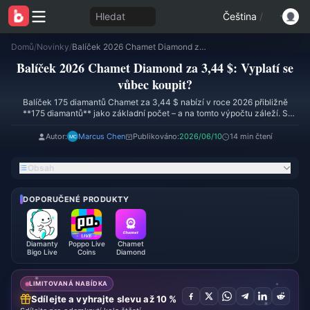
Hledat
Čeština
/
Domů
/
Novinky
/
Balíček 2026 Chamet Diamond za 3,44 $: Vyplatí se vůbec koupit?
Balíček 2026 Chamet Diamond za 3,44 $: Vyplatí se
vůbec koupit?
Balíček 175 diamantů Chamet za 3,44 $ nabízí v roce 2026 přibližně
**175 diamantů** jako základní počet – a na tomto výpočtu záleží. S
cenou přibližně **0,0196 $ za diamant** jde o druhou nejméně výhodnou
úroveň v celé nabídce, horší je už jen mikrobalíček za 1,99 $. (Poznámka:
Autor:
Marcus Chen
Publikováno:
2026/06/10
14 min čtení
některé nabídky třetích stran inzerují nadhodnocené balíčky s „18 750
diamanty“ vázané na kredity z propagačních akcí; standardní hodnota v
Obsah
aplikaci pro rok 2026 zůstává v rozmezí přibližně 175 základních
diamantů za 3,44 $.)
DOPORUČENÉ PRODUKTY
Diamanty
Poppo Live
Chamet
Bigo Live
Coins
Diamond
LIMITOVANÁ NABÍDKA
Sdílejte a vyhrajte slevu až 10 %