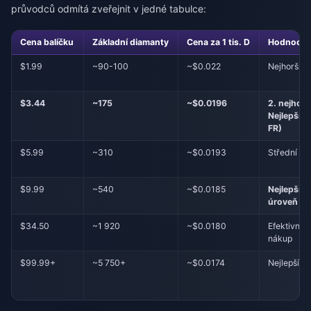
průvodců odmítá zveřejnit v jedné tabulce:
Cena balíčku
Základní diamanty
Cena za 1 tis. D
Hodnocen
$1.99
~90-100
~$0.022
Nejhorší
$3.44
~175
~$0.0196
2. nejhorš
Nejlepší 
FR)
$5.99
~310
~$0.0193
Střední
$9.99
~540
~$0.0185
Nejlepší s
úroveň
$34.50
~1 920
~$0.0180
Efektivní 
nákup
$99.99+
~5 750+
~$0.0174
Nejlepší či