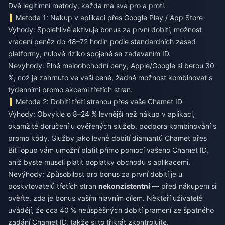
Dvě legitimní metody, každá má svá pro a proti.
Metoda 1: Nákup v aplikaci přes Google Play / App Store
Výhody: Spolehlivě aktivuje bonus za první dobití, možnost
vrácení peněz do 48–72 hodin podle standardních zásad
platformy, nulové riziko spojené se zadáváním ID.
Nevýhody: Plné maloobchodní ceny, Apple/Google si berou 30
%, což je zahrnuto ve vaší ceně, žádná možnost kombinovat s
týdenními promo akcemi třetích stran.
Metoda 2: Dobití třetí stranou přes vaše Chamet ID
Výhody: Obvykle o 8–24 % levnější než nákup v aplikaci,
okamžité doručení u ověřených služeb, podpora kombinování s
promo kódy. Služby jako
levné dobití diamantů Chamet
přes
BitTopup vám umožní platit přímo pomocí vašeho Chamet ID,
aniž byste museli platit poplatky obchodu s aplikacemi.
Nevýhody: Způsobilost pro bonus za první dobití je u
poskytovatelů třetích stran
nekonzistentní
— před nákupem si
ověřte, zda je bonus vaším hlavním cílem. Někteří uživatelé
uvádějí, že cca 40 % neúspěšných dobití pramení ze špatného
zadání Chamet ID, takže si to třikrát zkontrolujte.