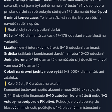
sekund), než jsem byl úplně na nule. V testu 1v1 videohovoru
při standardní sazbě pokrylo stejných 175 diamantů
těsně pod
9 minut konverzace
. To je ta střízlivá realita, kterou většina
návodů raději nepíše.
Realistický rozpis posílání dárků
Růže
(~1–10 diamantů za kus): 17–175 odeslání v závislosti na
variantě.
Lízátka
(levný interaktivní dárek): 8–15 odeslání s animací.
Srdíčka
(základní kombinační dárek): zhruba 10–20 odeslání.
Jedna koruna
(~199 diamantů): nemůžete si ji dovolit — chybí
vám cca 24 diamantů.
Cokoli na úrovni jachty nebo vyšší
(~3 000+ diamantů): ani
zdaleka.
Kolo štěstí, PK a účast na akcích
Komunitní testování napříč akcemi v roce 2026 ukazuje, že
3,44 $ obvykle financuje
5–10 zatočení kolem štěstí
nebo
1–2
vstupy na podporu v PK bitvě
. Pokud jde o vstupenky do
hlasových místností, počítejte s 1–2 placenými místnostmi v