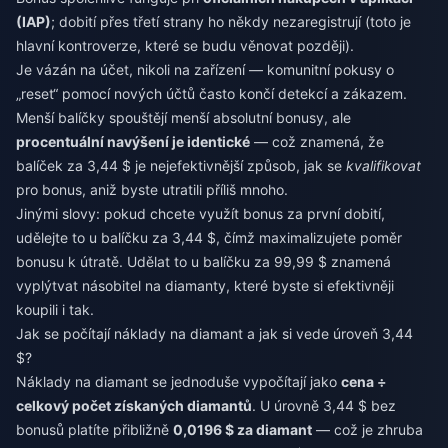
(IAP)
; dobití přes třetí strany ho někdy nezaregistrují (toto je
hlavní kontroverze, které se budu věnovat později).
Je vázán na účet, nikoli na zařízení — komunitní pokusy o
„reset“ pomocí nových účtů často končí detekcí a zákazem.
Menší balíčky spouštějí menší absolutní bonusy, ale
procentuální navýšení je identické
— což znamená, že
balíček za 3,44 $ je nejefektivnější způsob, jak se
kvalifikovat
pro bonus, aniž byste utratili příliš mnoho.
Jinými slovy: pokud chcete využít bonus za první dobití,
udělejte to u balíčku za 3,44 $, čímž maximalizujete poměr
bonusu k útratě. Udělat to u balíčku za 99,99 $ znamená
vyplýtvat násobitel na diamanty, které byste si efektivněji
koupili i tak.
Jak se počítají náklady na diamant a jak si vede úroveň 3,44
$?
Náklady na diamant se jednoduše vypočítají jako
cena ÷
celkový počet získaných diamantů
. U úrovně 3,44 $ bez
bonusů platíte přibližně
0,0196 $ za diamant
— což je zhruba