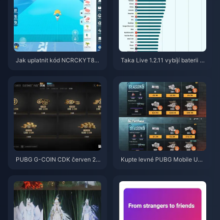
Jak uplatnit kód NCRCKYT8EF
Taka Live 1.2.11 vybíjí baterii př
pro získání Eggy Coins zdarma
íliš rychle po aktualizaci z červ
(srpen 2026)
ence 2026? Příčiny a řešení
PUBG G-COIN CDK červen 20
Kupte levné PUBG Mobile UC
26: Vyplatí se opravdu dvojitá
pro spolupráci s Naruto Shippu
promo akce za 91,43 $?
den (červenec 2026): Ceny, ne
jlepší balíčky a bezpečné dobit
í