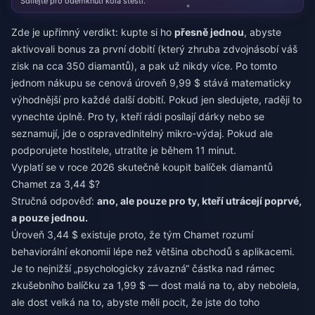
Sdílejte pro odemknutí kola štěstí.
Zde je upřímný verdikt: kupte si ho
přesně jednou
, abyste
aktivovali bonus za první dobití (který zhruba zdvojnásobí váš
zisk na cca 350 diamantů), a pak už nikdy více. Po tomto
jednom nákupu se cenová úroveň 9,99 $ stává matematicky
výhodnější pro každé další dobití. Pokud jen sledujete, raději to
vynechte úplně. Pro ty, kteří rádi posílají dárky nebo se
seznamují, jde o ospravedlnitelný mikro-výdaj. Pokud ale
podporujete hostitele, utratíte je během 11 minut.
Vyplatí se v roce 2026 skutečně koupit balíček diamantů
Chamet za 3,44 $?
Stručná odpověď:
ano, ale pouze pro ty, kteří utrácejí poprvé,
a pouze jednou.
Úroveň 3,44 $ existuje proto, že tým Chamet rozumí
behaviorální ekonomii lépe než většina obchodů s aplikacemi.
Je to nejnižší „psychologicky závazná“ částka nad rámec
zkušebního balíčku za 1,99 $ — dost malá na to, aby nebolela,
ale dost velká na to, abyste měli pocit, že jste do toho