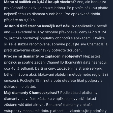
Mohu si balíček za 3,44 $ koupit vícekrát?
Ano, ale bonus za
první dobití se aktivuje pouze jednou. Po prvním nákupu platíte
nejhorší cenu za diamant v nabídce. Pro opakovaná dobití
přejděte na 9,99 $.
Je dobití třetí stranou levnější než nákup v aplikaci?
Obecně
ano — zavedené služby obvykle překonávají ceny IAP o 8–24
%, protože obcházejí poplatky obchodů s aplikacemi. Ověřte
si, že je služba renomovaná, správně použijte své Chamet ID a
před uzavřením objednávky potvrďte doručení.
Proč se mi diamanty po zaplacení neobjevily?
Nejčastější
příčinou je špatné zadání Chamet ID (komunitní data naznačují
cca 40 % selhání). Další příčiny: zpoždění na straně serveru
během náporu akcí, blokování platební metody nebo regionální
omezení. Počkejte 15 minut a poté otevřete tiket podpory s
dokladem o platbě.
Mají diamanty Chamet expiraci?
Podle zásad platformy
diamanty na vašem zůstatku v aplikaci nevyprší, dokud
zůstane váš účet aktivní. Bonusové diamanty z akcí a
vstupenky mohou mít dobu platnosti — zkontrolujte podmínky