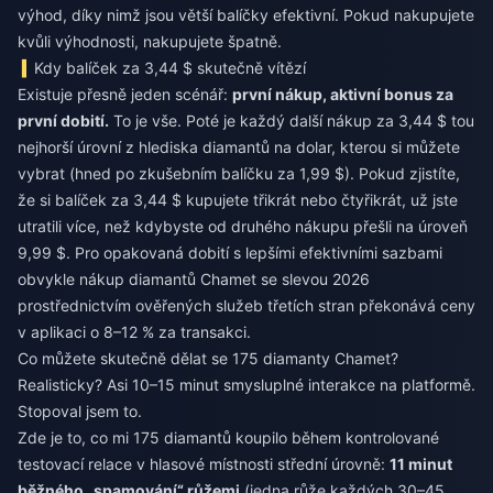
výhod, díky nimž jsou větší balíčky efektivní. Pokud nakupujete
kvůli výhodnosti, nakupujete špatně.
Kdy balíček za 3,44 $ skutečně vítězí
Existuje přesně jeden scénář:
první nákup, aktivní bonus za
první dobití.
To je vše. Poté je každý další nákup za 3,44 $ tou
nejhorší úrovní z hlediska diamantů na dolar, kterou si můžete
vybrat (hned po zkušebním balíčku za 1,99 $). Pokud zjistíte,
že si balíček za 3,44 $ kupujete třikrát nebo čtyřikrát, už jste
utratili více, než kdybyste od druhého nákupu přešli na úroveň
9,99 $. Pro opakovaná dobití s lepšími efektivními sazbami
obvykle
nákup diamantů Chamet se slevou 2026
prostřednictvím ověřených služeb třetích stran překonává ceny
v aplikaci o 8–12 % za transakci.
Co můžete skutečně dělat se 175 diamanty Chamet?
Realisticky? Asi 10–15 minut smysluplné interakce na platformě.
Stopoval jsem to.
Zde je to, co mi 175 diamantů koupilo během kontrolované
testovací relace v hlasové místnosti střední úrovně:
11 minut
běžného „spamování“ růžemi
(jedna růže každých 30–45