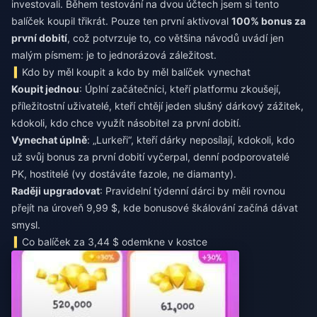
investovali. Během testování na dvou účtech jsem si tento
balíček koupil třikrát. Pouze ten první aktivoval
100% bonus za
první dobití
, což potvrzuje to, co většina návodů uvádí jen
malým písmem: je to jednorázová záležitost.
Kdo by měl koupit a kdo by měl balíček vynechat
Koupit jednou
: Úplní začátečníci, kteří platformu zkoušejí,
příležitostní uživatelé, kteří chtějí jeden slušný dárkový zážitek,
kdokoli, kdo chce využít násobitel za první dobití.
Vynechat úplně
: „Lurkeři“, kteří dárky neposílají, kdokoli, kdo
už svůj bonus za první dobití vyčerpal, denní podporovatelé
PK, hostitelé (vy dostáváte fazole, ne diamanty).
Raději upgradovat
: Pravidelní týdenní dárci by měli rovnou
přejít na úroveň 9,99 $, kde bonusové škálování začíná dávat
smysl.
Co balíček za 3,44 $ odemkne v kostce