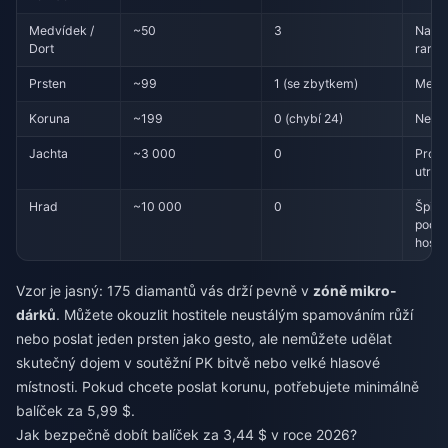
Medvídek /
~50
3
Naroz
Dort
rand
Prsten
~99
1 (se zbytkem)
Menší
Koruna
~199
0 (chybí 24)
Nedo
Jachta
~3 000
0
Pro v
utrác
Hrad
~10 000
0
Špič
podp
hostit
Vzor je jasný: 175 diamantů vás drží pevně v
zóně mikro-
dárků
. Můžete okouzlit hostitele neustálým spamováním růží
nebo poslat jeden prsten jako gesto, ale nemůžete udělat
skutečný dojem v soutěžní PK bitvě nebo velké hlasové
místnosti. Pokud chcete poslat korunu, potřebujete minimálně
balíček za 5,99 $.
Jak bezpečně dobít balíček za 3,44 $ v roce 2026?