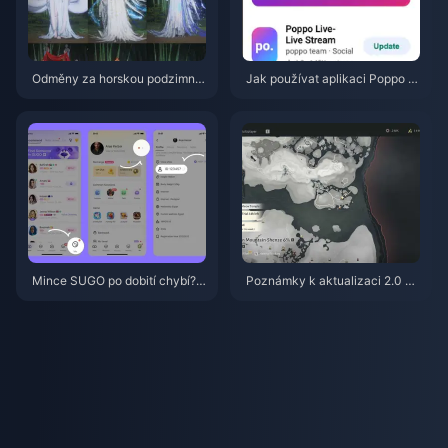
Odměny za horskou podzimní
Jak používat aplikaci Poppo Li
událost ve hře Where Winds M
ve: Kompletní průvodce pro úpl
eet – červenec 2026: Kompletn
né začátečníky | červenec 20
í seznam, měna a priorita
26
Mince SUGO po dobití chybí?
Poznámky k aktualizaci 2.0 hr
Vyřešte to a vyhněte se banům
y Where Winds Meet (červene
v roce 2026
c 2026: Kompletní přehled aktu
alizace Skrytá hora)