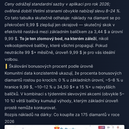
Ceny odrážejí standardní sazby v aplikaci pro rok 2026;
ověřená dobití třetími stranami obvykle nabízejí slevu 8–24 %.
Co tato tabulka skutečně odhaluje: náklady na diamant se po
překročení 9,99 $ zlepšují jen okrajově — skutečný skok v
efektivitě nastává mezi základním balíčkem za 3,44 $ a úrovní
9,99 $.
To je ten zlomový bod, na kterém záleží
, nikoli
velkoobjemové balíčky, které všichni propagují. Pokud
neutrácíte 99 $+ měsíčně, úroveň 9,99 $ je pro vás ideální
volbou.
Škálování bonusových procent podle úrovně
Komunitní data konzistentně ukazují, že procenta bonusových
diamantů rostou po krocích: 0 % u základních úrovní, ~5–8 % u
hranice 9,99 $, ~10–12 % u 34,50 $+ a 15 %+ u nejvyšších
balíčků. V kombinaci s týdenními slevovými akcemi (obvykle 5–
10 %) větší balíčky kumulují výhody, kterým základní úroveň
prostě nemůže konkurovat.
Rozpis nákladů na dárky: Co koupíte za 175 diamantů v roce
2026