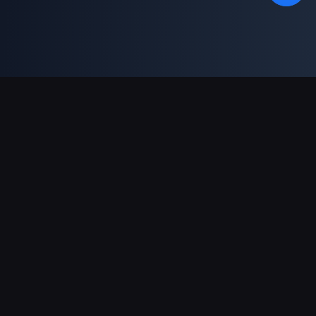
Podpora plateb
Partner
Genshin Impact Wiki
Honkai: Star Rail WIKI
Zenless Zone Zero WIKI
PUBG Mobile WIKI
BitTopup News