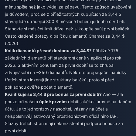
měnu spíše než jako výdaj za zábavu. Tento způsob uvažování
je důvodem, proč se z příležitostných kupujících za 3,44 $
stávají lidé utrácející 300 $ měsíčně během jednoho čtvrtletí.
Stanovte si měsíční limit dříve, než si koupíte svůj první balíček.
Často kladené dotazy k balíčku diamantů Chamet za 3,44 $
(2026)
Kolik diamantů přesně dostanu za 3,44 $?
Přibližně 175
základních diamantů při standardní ceně v aplikaci pro rok
2026. S aktivním bonusem za první dobití se to zhruba
zdvojnásobí na ~350 diamantů. Některé propagační nabídky
třetích stran inzerují jiné struktury balíčků, proto si před
pokladnou ověřte počet diamantů.
Kvalifikuje se 3,44 $ pro bonus za první dobití?
Ano — ale
pouze při vašem
úplně prvním
dobití jakékoli úrovně na daném
účtu. Je to jednorázový násobitel, vázaný na účet a
nejspolehlivěji aktivovaný prostřednictvím oficiálního IAP.
Služby třetích stran mají nekonzistentní podporu bonusu za
první dobití.