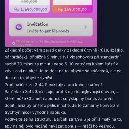
Základní počet vám zajistí dárky základní úrovně (růže, lízátko,
pár srdíček), přibližně 9 minut 1v1 videohovoru při standardní
sazbě 70 mincí za minutu nebo 5–10 zatočení kolem štěstí v
závislosti na akci. Je to dost na to, abyste se
zúčastnili
, ale ne
dost na to, abyste
vynikli
.
Proč balíček za 3,44 $ existuje a pro koho je určen?
Balíček za 3,44 $ existuje, protože je to nejlevnější úroveň, u
které může Chamet nabídnout smysluplný bonus za první
dobití, aniž by přišel o příliš mnoho. Je to záměrný konverzní
trychtýř, nikoli výhodná nabídka.
Podívejte se na strukturu. Balíček za 1,99 $ je příliš malý na to,
aby na něj bylo možné navázat bonus — hráči ho vezmou,