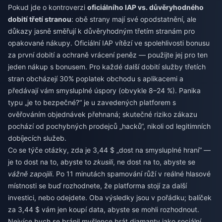
Pokud jde o kontroverzi
oficiálního IAP vs. důvěryhodného
dobití třetí stranou
: obě strany mají své opodstatnění, ale
důkazy jasně směřují k důvěryhodným třetím stranám pro
opakované nákupy. Oficiální IAP vítězí ve spolehlivosti bonusu
za první dobití a ochraně vrácení peněz — použijte jej pro ten
jeden nákup s bonusem. Pro každé další dobití služby třetích
stran obcházejí 30% poplatek obchodu s aplikacemi a
předávají vám smysluplné úspory (obvykle 8–24 %). Panika
typu „je to bezpečné?“ je u zavedených platforem s
ověřováním objednávek přehnaná; skutečné riziko zákazu
pochází od pochybných prodejců „hacků“, nikoli od legitimních
dobíjecích služeb.
Co se týče otázky, zda je 3,44 $ „dost na smysluplné hraní“ —
je to dost na to, abyste to
zkusili
, ne dost na to, abyste se
vážně zapojili
. Po 11 minutách spamování růží v reálné hlasové
místnosti se buď rozhodnete, že platforma stojí za další
investici, nebo odejdete. Oba výsledky jsou v pořádku; balíček
za 3,44 $ vám jen koupí data, abyste se mohli rozhodnout.
Nejvíce bych se bránil myšlence brát diamanty jako sociální