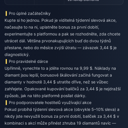
Pro úplné začátečníky
Kupte si ho jednou. Pokud je viditelná týdenní slevová akce,
načasujte to na ni, uplatněte bonus za první dobití,
experimentujte s platformou a pak se rozhodněte, zda chcete
utrácet dál. Většina prvonakupujících buď do dvou týdnů
přestane, nebo do měsíce zvýší útratu — závazek 3,44 $ je
diagnostický.
Pro pravidelné dárce
Upřímně, vynechte to a jděte rovnou na 9,99 $. Náklady na
diamant jsou lepší, bonusové škálování začíná fungovat a
diamanty v hodnotě 3,44 $ utratíte dříve, než se vůbec
zahřejete. Opakované kupování balíčků za 3,44 $ je nejdražší
způsob, jak na této platformě posílat dárky.
Pro podporovatele hostitelů využívající akce
Pokud probíhá týdenní slevová akce (obvykle 5–10% sleva) a
nikdy jste nevyužili bonus za první dobití, balíček za 3,44 $ v
kombinaci s akcí může přinést zhruba 19 diamantů navíc —