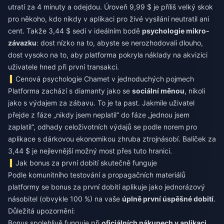
utratí za 4 minuty a odejdou. Úroveň 9,99 $ je příliš velký skok
pro někoho, kdo nikdy v aplikaci pro živé vysílání neutratil ani
cent. Takže 3,44 $ sedí v ideálním bodě
psychologie mikro-
závazku
: dost nízko na to, abyste se nerozhodovali dlouho,
dost vysoko na to, aby platforma pokryla náklady na akvizici
uživatele hned při první transakci.
Cenová psychologie Chamet v jednoduchých pojmech
Platforma zachází s diamanty jako se
sociální měnou
, nikoli
jako s výdajem za zábavu. To je ta past. Jakmile uživatel
přejde z fáze „nikdy jsem neplatil“ do fáze „jednou jsem
zaplatil“, odhady celoživotních výdajů se podle norem pro
aplikace s dárkovou ekonomikou zhruba ztrojnásobí. Balíček za
3,44 $ je nejlevnější možný most přes tuto hranici.
Jak bonus za první dobití skutečně funguje
Podle komunitního testování a propagačních materiálů
platformy se bonus za první dobití aplikuje jako jednorázový
násobitel (obvykle 100 %) na vaše
úplně první úspěšné dobití
.
Důležitá upozornění:
Bonus spolehlivě funguje při
oficiálních nákupech v aplikaci