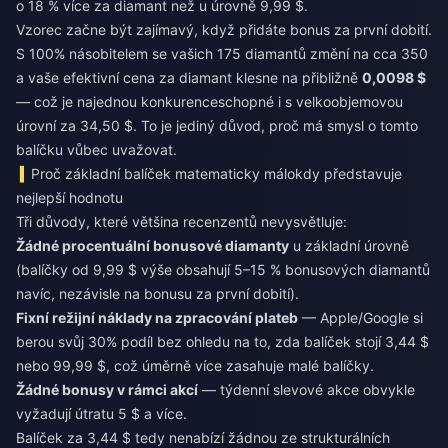
o 18 % více za diamant než u úrovně 9,99 $.
Vzorec začne být zajímavý, když přidáte bonus za první dobití.
S 100% násobitelem se vašich 175 diamantů změní na cca 350
a vaše efektivní cena za diamant klesne na přibližně
0,0098 $
— což je najednou konkurenceschopné i s velkoobjemovou
úrovní za 34,50 $. To je jediný důvod, proč má smysl o tomto
balíčku vůbec uvažovat.
Proč základní balíček matematicky málokdy představuje
nejlepší hodnotu
Tři důvody, které většina recenzentů nevysvětluje:
Žádné procentuální bonusové diamanty
u základní úrovně
(balíčky od 9,99 $ výše obsahují 5–15 % bonusových diamantů
navíc, nezávisle na bonusu za první dobití).
Fixní režijní náklady na zpracování plateb
— Apple/Google si
berou svůj 30% podíl bez ohledu na to, zda balíček stojí 3,44 $
nebo 99,99 $, což úměrně více zasahuje malé balíčky.
Žádné bonusy v rámci akcí
— týdenní slevové akce obvykle
vyžadují útratu 5 $ a více.
Balíček za 3,44 $ tedy nenabízí žádnou ze strukturálních