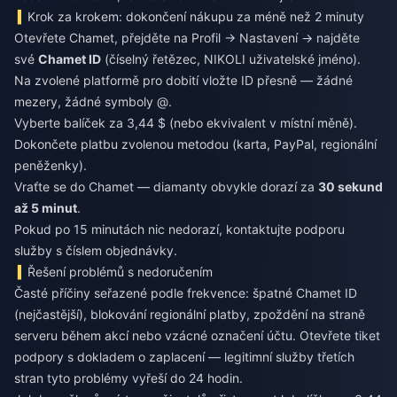
Krok za krokem: dokončení nákupu za méně než 2 minuty
Otevřete Chamet, přejděte na Profil → Nastavení → najděte
své
Chamet ID
(číselný řetězec, NIKOLI uživatelské jméno).
Na zvolené platformě pro dobití vložte ID přesně — žádné
mezery, žádné symboly @.
Vyberte balíček za 3,44 $ (nebo ekvivalent v místní měně).
Dokončete platbu zvolenou metodou (karta, PayPal, regionální
peněženky).
Vraťte se do Chamet — diamanty obvykle dorazí za
30 sekund
až 5 minut
.
Pokud po 15 minutách nic nedorazí, kontaktujte podporu
služby s číslem objednávky.
Řešení problémů s nedoručením
Časté příčiny seřazené podle frekvence: špatné Chamet ID
(nejčastější), blokování regionální platby, zpoždění na straně
serveru během akcí nebo vzácné označení účtu. Otevřete tiket
podpory s dokladem o zaplacení — legitimní služby třetích
stran tyto problémy vyřeší do 24 hodin.