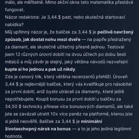
málo, ale měřitelně. Mimo akční okna tato matematika přestává
fungovat.
Názor redaktora: Je 3,44 $ past, nebo skutečná startovací
nabídka?
Můj upřímný názor je, že balíček za 3,44 $ je
pečlivě navržený
způsob, jak dostat nohu mezi dveře
— na papíře předražený
za diamant, ale skutečně užitečný přesně jednou. Testoval
jsem 12 různých úrovní dobití na dvou účtech po dobu šesti
měsíců a můj závěr je stejný, jaký většina návodů nezveřejní:
kupte si ho jednou a pak už nikdy
.
Zde je cenový trik, který většina recenzentů přehlíží. Úroveň
3,44 $ je nejlevnější balíček, který vás
kvalifikuje
pro násobitel
za první dobití, aniž byste utráceli za diamanty, které ještě
nepotřebujete. Koupě bonusu za první dobití u balíčku za
34,50 $ technicky přinese více bonusových diamantů, ale také
jste se zavázali utratit 10x více peněz na platformě, kterou jste
si ještě neověřili. Balíček za 3,44 $ je
minimální
životaschopný nárok na bonus
— a to je jeho jediná legitimní
hodnota.