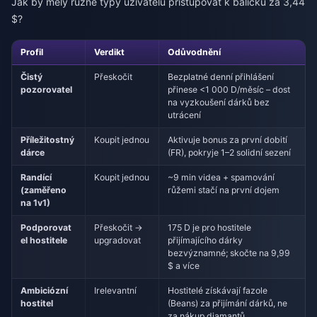
Jak by měly různé typy uživatelů přistupovat k balíčku za 3,44
$?
Profil
Verdikt
Odůvodnění
Čistý
Přeskočit
Bezplatné denní přihlášení
pozorovatel
přinese <1 000 D/měsíc – dost
na vyzkoušení dárků bez
utrácení
Příležitostný
Koupit jednou
Aktivuje bonus za první dobití
dárce
(FR), pokryje 1–2 solidní sezení
Randící
Koupit jednou
~9 min videa + spamování
(zaměřeno
růžemi stačí na první dojem
na 1v1)
Podporovat
Přeskočit →
175 D je pro hostitele
el hostitele
upgradovat
přijímajícího dárky
bezvýznamné; skočte na 9,99
$ a více
Ambiciózní
Irelevantní
Hostitelé získávají fazole
hostitel
(Beans) za přijímání dárků, ne
za nákup diamantů