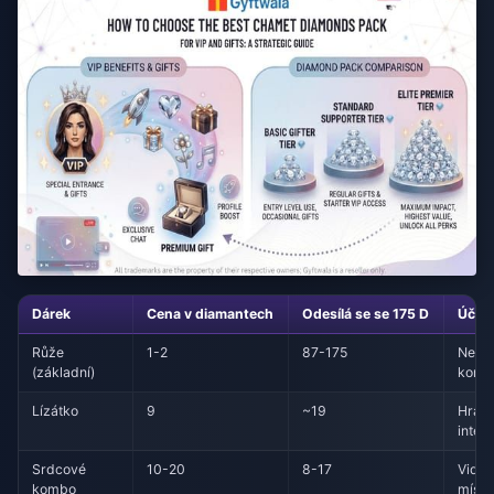
Dárek
Cena v diamantech
Odesílá se se 175 D
Účel 
Růže
1-2
87-175
Nezá
(základní)
konv
Lízátko
9
~19
Hrav
inter
Srdcové
10-20
8-17
Vidite
kombo
místn