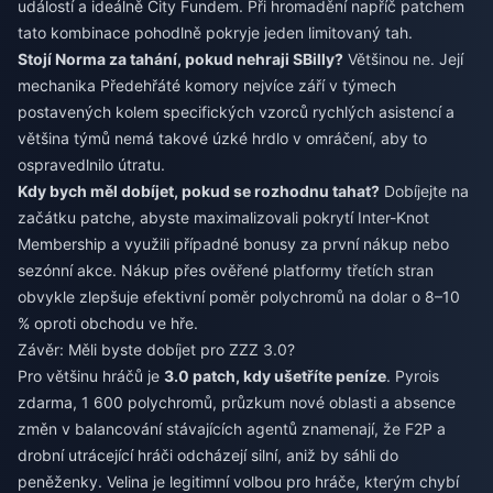
událostí a ideálně City Fundem. Při hromadění napříč patchem
tato kombinace pohodlně pokryje jeden limitovaný tah.
Stojí Norma za tahání, pokud nehraji SBilly?
Většinou ne. Její
mechanika Předehřáté komory nejvíce září v týmech
postavených kolem specifických vzorců rychlých asistencí a
většina týmů nemá takové úzké hrdlo v omráčení, aby to
ospravedlnilo útratu.
Kdy bych měl dobíjet, pokud se rozhodnu tahat?
Dobíjejte na
začátku patche, abyste maximalizovali pokrytí Inter-Knot
Membership a využili případné bonusy za první nákup nebo
sezónní akce. Nákup přes ověřené platformy třetích stran
obvykle zlepšuje efektivní poměr polychromů na dolar o 8–10
% oproti obchodu ve hře.
Závěr: Měli byste dobíjet pro ZZZ 3.0?
Pro většinu hráčů je
3.0 patch, kdy ušetříte peníze
. Pyrois
zdarma, 1 600 polychromů, průzkum nové oblasti a absence
změn v balancování stávajících agentů znamenají, že F2P a
drobní utrácející hráči odcházejí silní, aniž by sáhli do
peněženky. Velina je legitimní volbou pro hráče, kterým chybí