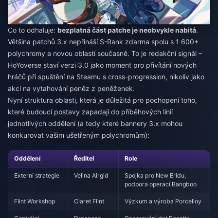
Co to odhaluje:
bezplatná část patche je neobvykle nabitá
.
Většina patchů 3.x nepřináší S-Rank zdarma spolu s 1 600+
polychromy a novou oblastí současně. To je redakční signál –
HoYoverse staví verzi 3.0 jako moment pro přivítání nových
hráčů při spuštění na Steamu s cross-progression, nikoliv jako
akci na vytahování peněz z peněženek.
Nyní struktura oblasti, která je důležitá pro pochopení toho,
které budoucí postavy zapadají do příběhových linií
jednotlivých oddělení (a tedy které bannery 3.x mohou
konkurovat vašim ušetřeným polychromům):
Oddělení
Ředitel
Role
Externí strategie
Velina Airgid
Spojka pro New Eridu,
podpora operací Bangboo
Flint Workshop
Claret Flint
Výzkum a výroba Porcelloy