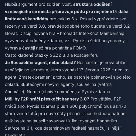
Hlubší argument pro zdrženlivost:
struktura oddělení
vznášejícího se města připravuje půdu pro nejméně tři další
limitované kandidáty
pro cyklus 3.x. Pokud vyprázdníte své
rezervy ve verzi 3.0, pravděpodobně toho budete ve verzi 3.2
litovat. Disciplinovaná hra – hromadit Inter-Knot Membership,
vyzvedávat odměny zdarma, vzít Pyrois a šetřit polychromy –
vyhrává častěji než hra poháněná FOMO.
Často kladené otázky o ZZZ 3.0 a Roscaeliferu
Je Roscaelifer agent, nebo oblast?
Roscaelifer je nová oblast
vznášejícího se města, která vychází 17. června 2026 – není to
agent. Zmatek pramení z toho, že patch je pojmenován po této
oblasti. Skutečnými novými agenty jsou Velina (větrná
Anomálie), Norma (ohnivé omráčení) a Pyrois zdarma.
Měli by F2P hráči přeskočit bannery 3.0?
Pro většinu F2P
hráčů ano. Pyrois zdarma plus 1 600 polychromů plus až 170
startovních tahů pro nové účty přináší silnou hodnotu patche,
aniž byste se museli zavazovat k limitovaným bannerům.
Šetřete na 3.1, kde dataminovaní ředitelé naznačují silnější
kandidáty.