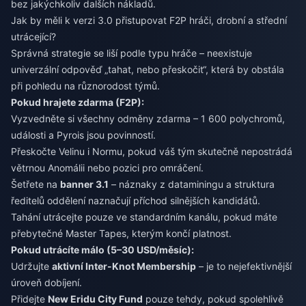
bez jakýchkoliv dalších nákladů.
Jak by měli k verzi 3.0 přistupovat F2P hráči, drobní a střední
utrácející?
Správná strategie se liší podle typu hráče – neexistuje
univerzální odpověď „tahat, nebo přeskočit“, která by obstála
při pohledu na různorodost týmů.
Pokud hrajete zdarma (F2P):
Vyzvedněte si všechny odměny zdarma – 1 600 polychromů,
události a Pyrois jsou povinností.
Přeskočte Velinu i Normu, pokud váš tým skutečně nepostrádá
větrnou Anomálii nebo pozici pro omráčení.
Šetřete na
banner 3.1
– náznaky z dataminingu a struktura
ředitelů oddělení naznačují příchod silnějších kandidátů.
Tahání utrácejte pouze ve standardním kanálu, pokud máte
přebytečné Master Tapes, kterým končí platnost.
Pokud utrácíte málo (5–30 USD/měsíc):
Udržujte
aktivní Inter-Knot Membership
– je to nejefektivnější
úroveň dobíjení.
Přidejte
New Eridu City Fund
pouze tehdy, pokud spolehlivě