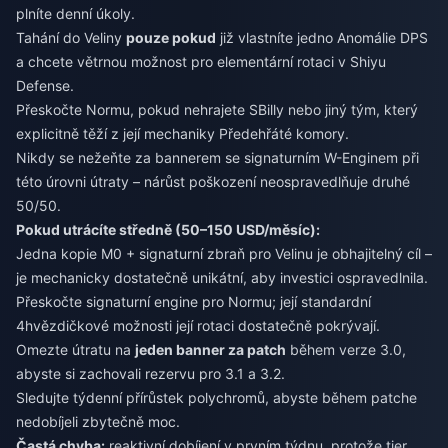
plníte denní úkoly.
Tahání do Veliny
pouze pokud
již vlastníte jedno Anomálie DPS
a chcete větrnou možnost pro elementární rotaci v Shiyu
Defense.
Přeskočte Normu, pokud nehrajete SBilly nebo jiný tým, který
explicitně těží z její mechaniky Předehřáté komory.
Nikdy se nežeňte za bannerem se signaturním W-Enginem při
této úrovni útraty – nárůst poškození neospravedlňuje druhé
50/50.
Pokud utrácíte středně (50–150 USD/měsíc):
Jedna kopie M0 + signaturní zbraň pro Velinu je obhajitelný cíl –
je mechanicky dostatečně unikátní, aby investici ospravedlnila.
Přeskočte signaturní engine pro Normu; její standardní
4hvězdičkové možnosti její rotaci dostatečně pokrývají.
Omezte útratu na
jeden banner za patch
během verze 3.0,
abyste si zachovali rezervu pro 3.1 a 3.2.
Sledujte týdenní přírůstek polychromů, abyste během patche
nedobíjeli zbytečně moc.
Častá chyba:
reaktivní dobíjení v prvním týdnu, protože tier