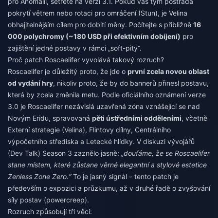
pro Anomálii, šetřete na verzi 3.1. Pokud váš tým postrádá
pokrytí větrem nebo rotaci pro omráčení (Stun), je Velina
obhajitelnějším cílem pro dobití měny. Počítejte s přibližně
16
000 polychromy (~180 USD při efektivním dobíjení)
pro
zajištění jedné postavy v rámci „soft-pity“.
Proč patch Roscaelifer vyvolává takový rozruch?
Roscaelifer je důležitý proto, že jde o
první zcela novou oblast
od vydání hry
, nikoliv proto, že by do bannerů přinesl postavu,
která by zcela změnila metu. Podle oficiálního oznámení verze
3.0 je Roscaelifer nezávislá uzavřená zóna vznášející se nad
Novým Eridu, spravovaná
pěti ústředními odděleními
, včetně
Externí strategie (Velina), Flintovy dílny, Centrálního
výpočetního střediska a Letecké hlídky. V diskuzi vývojářů
(Dev Talk) Season 3 zaznělo jasně:
„doufáme, že se Roscaelifer
stane místem, které zůstane věrné elegantní a stylové estetice
Zenless Zone Zero.“
To je jasný signál – tento patch je
především o expozici a průzkumu, až v druhé řadě o zvyšování
síly postav (powercreep).
Rozruch způsobují tři věci: