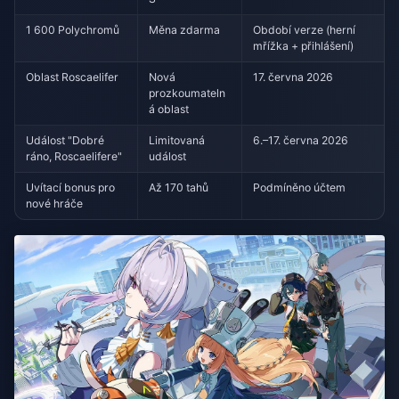
1 600 Polychromů
Měna zdarma
Období verze (herní
mřížka + přihlášení)
Oblast Roscaelifer
Nová
17. června 2026
prozkoumateln
á oblast
Událost "Dobré
Limitovaná
6.–17. června 2026
ráno, Roscaelifere"
událost
Uvítací bonus pro
Až 170 tahů
Podmíněno účtem
nové hráče