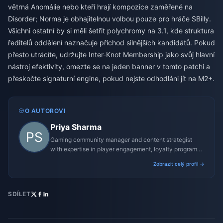
větrná Anomálie nebo kteří hrají kompozice zaměřené na
Disorder; Norma je obhajitelnou volbou pouze pro hráče SBilly.
Všichni ostatní by si měli šetřit polychromy na 3.1, kde struktura
ředitelů oddělení naznačuje příchod silnějších kandidátů. Pokud
přesto utrácíte, udržujte Inter-Knot Membership jako svůj hlavní
nástroj efektivity, omezte se na jeden banner v tomto patchi a
přeskočte signaturní engine, pokud nejste odhodláni jít na M2+.
O AUTOROVI
Priya Sharma
Gaming community manager and content strategist
with expertise in player engagement, loyalty programs,
and promotional campaigns.
Zobrazit celý profil →
SDÍLET