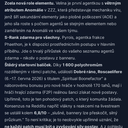
Zcela nová role elementu.
Velina je první agentkou s
větrným
atributem Anomálie
v ZZZ, která představuje mechaniku víru,
jenž šíří sekundární elementy jako plošné poškození (AOE) a
jeho síla roste s počtem agentů se stejným elementem nebo
zaměřením na Anomálii ve vašem týmu.
S-Rank zdarma pro všechny.
Pyrois, agentka frakce
Phaethon, je k dispozici prostřednictvím postupu v hlavním
příběhu. Jde o trvalý přírůstek do vašeho seznamu agentů
zdarma – nikoliv o postavu z banneru.
Štědrý startovní balíček.
Díky
1 600 polychromům
rozděleným v rámci patche, události
Dobré ráno, Roscaelifere
(6.–17. června 2026) s titulem „Spiritual Boonefactor“ a
náborovému bonusu pro nové hráče v hodnotě 170 tahů, mají i
hráči hrající zdarma (F2P) reálnou šanci získat nové postavy.
Upřímně, toto je ten pohodový patch, o který komunita žádala.
Konsenzus na Redditu napříč vlákny s reakcemi na livestream
se ustálil kolem
6,8/10
– „slušné, bannery lze přeskočit, silný
průzkum.“ To není kritika; je to neobvykle upřímné uznání, že
ne každý patch musí být o zvyšování síly postav
. A z pohledu