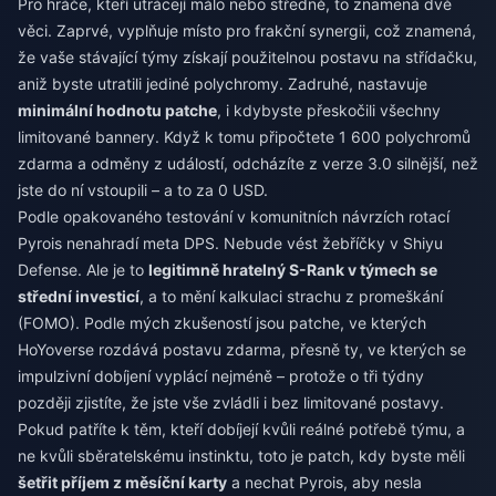
Pro hráče, kteří utrácejí málo nebo středně, to znamená dvě
věci. Zaprvé, vyplňuje místo pro frakční synergii, což znamená,
že vaše stávající týmy získají použitelnou postavu na střídačku,
aniž byste utratili jediné polychromy. Zadruhé, nastavuje
minimální hodnotu patche
, i kdybyste přeskočili všechny
limitované bannery. Když k tomu připočtete 1 600 polychromů
zdarma a odměny z událostí, odcházíte z verze 3.0 silnější, než
jste do ní vstoupili – a to za 0 USD.
Podle opakovaného testování v komunitních návrzích rotací
Pyrois nenahradí meta DPS. Nebude vést žebříčky v Shiyu
Defense. Ale je to
legitimně hratelný S-Rank v týmech se
střední investicí
, a to mění kalkulaci strachu z promeškání
(FOMO). Podle mých zkušeností jsou patche, ve kterých
HoYoverse rozdává postavu zdarma, přesně ty, ve kterých se
impulzivní dobíjení vyplácí nejméně – protože o tři týdny
později zjistíte, že jste vše zvládli i bez limitované postavy.
Pokud patříte k těm, kteří dobíjejí kvůli reálné potřebě týmu, a
ne kvůli sběratelskému instinktu, toto je patch, kdy byste měli
šetřit příjem z měsíční karty
a nechat Pyrois, aby nesla