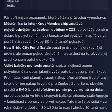
utrácející
hráče)
Pár upřímných poznámek, které většina průvodců vynechává:
Měsíční karta Inter-Knot Membership zůstává
nejvýhodnějším způsobem dobíjení v ZZZ
, co se týče poměru
dolaru k polychromům. Její konzistentní využívání napříč verzí
poráží nárazové nákupy 80 tahů téměř pokaždé.
New Eridu City Fund (battle pass)
je druhou nejefektivnější
úrovní, ale pouze pokud skutečně hrajete dost na to, abyste jej
před koncem patche dokončili.
Velké balíčky monochromatů
nabízejí nejhorší poměr
polychromů na dolar, jakmile vyčerpáte bonus za první nákup.
Pro hráče, kteří plánují utrácet, nákup přes ověřené třetí strany,
jako je
online nákup krystalů pro Zenless Zone Zero
, obvykle
přináší
o 8–10 % lepší efektivní poměr polychromů na dolar
oproti obchodu ve hře u stejných balíčků, přičemž stále funguje
v kombinaci s bonusy za první nákup. Tato marže se sčítá – za
rok měsíčního dobíjení 30 USD je to rozdíl zhruba 10 tahů navíc