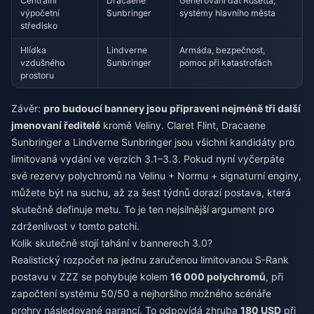
Centrální
Dracaene
Generování dat Rosetta,
výpočetní
Sunbringer
systémy hlavního města
středisko
Hlídka
Lindverne
Armáda, bezpečnost,
vzdušného
Sunbringer
pomoc při katastrofách
prostoru
Závěr:
pro budoucí bannery jsou připraveni nejméně tři další
jmenovaní ředitelé
kromě Veliny. Claret Flint, Dracaene
Sunbringer a Lindverne Sunbringer jsou všichni kandidáty pro
limitovaná vydání ve verzích 3.1–3.3. Pokud nyní vyčerpáte
své rezervy polychromů na Velinu + Normu + signaturní enginy,
můžete být na suchu, až za šest týdnů dorazí postava, která
skutečně definuje metu. To je ten nejsilnější argument pro
zdrženlivost v tomto patchi.
Kolik skutečně stojí tahání v bannerech 3.0?
Realistický rozpočet na jednu zaručenou limitovanou S-Rank
postavu v ZZZ se pohybuje kolem
16 000 polychromů
, při
započtení systému 50/50 a nejhoršího možného scénáře
prohry následované garancí. To odpovídá zhruba
180 USD
při