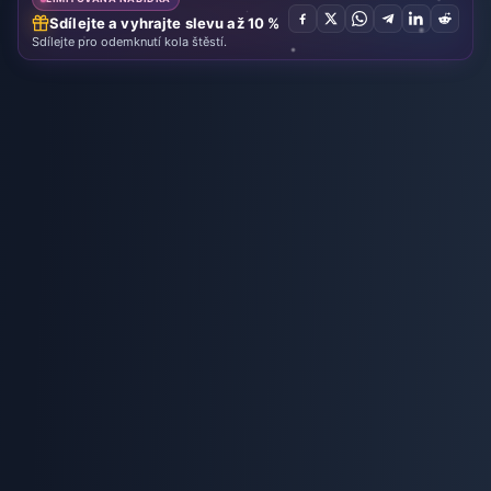
Sdílejte a vyhrajte slevu až 10 %
Sdílejte pro odemknutí kola štěstí.