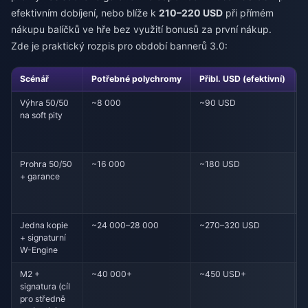
efektivním dobíjení, nebo blíže k
210–220 USD
při přímém
nákupu balíčků ve hře bez využití bonusů za první nákup.
Zde je praktický rozpis pro období bannerů 3.0:
Scénář
Potřebné polychromy
Přibl. USD (efektivní)
Výhra 50/50
~8 000
~90 USD
Š
na soft pity
v
n
Prohra 50/50
~16 000
~180 USD
N
+ garance
s
j
Jedna kopie
~24 000–28 000
~270–320 USD
B
+ signaturní
e
W-Engine
v
M2 +
~40 000+
~450 USD+
O
signatura (cíl
k
pro středně