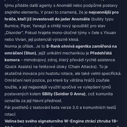
týmu přidáte další agenty s Anomálií nebo podpůrné postavy
stejného elementu. V praxi to znamená, že je
nejcennější pro
hráče, kteří již investovali do jader Anomálie
(buildy typu
Burnice, Piper, Yanagi) a chtějí nový spouštěč pro stav
„Disorder“. Pokud hrajete mono-útočné týmy v čele s Yixuan
nebo Vivian, její potenciál výrazně klesá.
Norma je oříšek. Je to
S-Rank ohnivá agentka zaměřená na
omráčení (Stun)
, jejíž unikátní mechanikou je
Předehřátá
komora
– mimobojový zdroj, který převádí rychlé asistence
(Quick Assists) na řetězové útoky (Chain Attacks). To je
skutečná inovace pro hustotu rotace, ale také velmi specifická.
Omráčení není pozice, po které by většina hráčů zoufale
toužila, a její nejjasnější využití spočívá ve vylepšení týmů
postavených kolem
SBilly (Soldier 0 Anna)
, což komunita
označila za její hlavní přednost.
Pár postřehů z testování beta verze 3.0 a komunitních testů
rotací:
Velina bez svého signaturního W-Engine ztrácí zhruba 18–