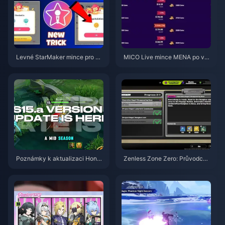
Levné StarMaker mince pro ko
MICO Live mince MENA po ver
nkurzy SupernovaX 2026 (slev
zi v5.2: Nejlevnější nabídky 20
a 12–23 %)
26
Poznámky k aktualizaci Honor
Zenless Zone Zero: Průvodce
of Kings S15.a | Srpen 2026
akcí Operace Bagel | srpen 20
26