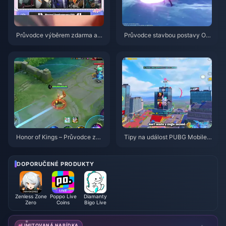
Průvodce výběrem zdarma ag
Průvodce stavbou postavy Od
enta ve hře ZZZ 3.1 | Srpen 20
ette: Nejlepší zbraně, artefakty
26
a týmy | srpen 2026
Honor of Kings – Průvodce za
Tipy na událost PUBG Mobile
postavu Daji: 10 nejlepších trik
Spider-Man | srpen 2026
ů | Srpen 2026
DOPORUČENÉ PRODUKTY
Zenless Zone
Poppo Live
Diamanty
Zero
Coins
Bigo Live
LIMITOVANÁ NABÍDKA