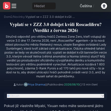
Hledat
Čeština
/
Domů
/
Novinky
/
Vyplatí se v ZZZ 3.0 dobíjet kvůli Roscaeliferu? (Verdikt z června 2026)
Vyplatí se v ZZZ 3.0 dobíjet kvůli Roscaeliferu?
(Verdikt z června 2026)
Stručná odpověď: pro většinu hráčů Zenless Zone Zero, kteří vstupují do
verze 3.0 dne 17. června 2026, není „Roscaelifer“ agentem – je to nová
oblast plovoucího města (Nebeský nexus, utopie Bangboo ovládaná Lady
Sunbringer), která tvoří základ celé aktualizace. Otázka ohledně tahání
postav se tedy ve skutečnosti ptá: vyplatí se dobíjet kvůli bannerům verze
3.0, kterým vévodí Velina (větrná anomálie) a Norma (ohnivý stun)? Můj
verdikt po prostudování oficiálního vývojářského deníku a komunitního
testování: pro většinu podmíněně vynechat. Aktualizace rozdává 1 600
polychromů, zdarma S-Rank Pyrois a až 170 tahů pro nové účty – to je
dost na to, aby drobní utrácející hráči pohodlně zvládli verzi 3.0, aniž by
museli sahat do peněženky.
Autor:
Priya Sharma
Publikováno:
2026/06/10
13 min čtení
Obsah
Pokud již vlastníte Miyabi, Yixuan nebo máte sestavené jádro