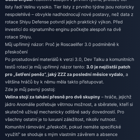
listy řadí Velinu vysoko. Tier listy z prvního týdne jsou notoricky
nespolehlivé – obvykle nadhodnocují nové postavy, než data z
rotace Shiyu Defense potvrdí jejich praktický výkon. Před
investicí do signaturního enginu počkejte alespoň na dvě
rotace Shiyu.
Můj upřímný názor: Proč je Roscaelifer 3.0 podmíněně k
přeskočení
Po prostudování materiálů k verzi 3.0, Dev Talku a komunitních
testů rotací je můj upřímný názor tento:
3.0 je nejčistší patch
pro „šetření peněz“, jaký ZZZ za poslední měsíce vydalo
, a
většina hráčů by k němu měla takto přistupovat.
Zde je můj pevný postoj:
Velina stojí za tahání přesně pro dvě skupiny
– hráče, jejichž
jádro Anomálie potřebuje větrnou možnost, a sběratele, kteří si
skutečně užívají mechanicky odlišné sady dovedností. Pro
všechny ostatní je to luxusní záležitost, nikoliv nutnost.
Komunitní rámování „přeskočit, pokud nemáte specifické
využití“ se shoduje s mým vlastním závěrem a absence