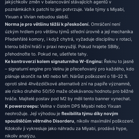
jakýchkoliv změn v balancování stávajících agentů v
poznámkách k patchi to jen potvrzuje. Vaše týmy s Miyabi,
Yixuan a Vivian nebudou slabší.
Norma je pro většinu těžší k přeskočení.
Omráčení není
úzkým hrdlem pro většinu týmů střední úrovně a její mechanika
Předehřáté komory, i když chytrá, vyžaduje disciplínu v rotaci,
kterou běžní hráči v praxi nevyužijí. Pokud hrajete SBilly,
přehodnoťte to. Pokud ne, ušetřete tahy.
Ke kontroverzi kolem signaturního W-Enginu:
Řeknu to jasně
– signaturní engine pro Velinu je přeceňovaný pro každého, kdo
plánuje skončit na M0 nebo M1. Nárůst poškození o 18–22 %
oproti silné 4hvězdičkové alternativě zní na papíře významně,
ale riziko druhého 50/50 maže očekávanou hodnotu pro běžné
hráče. Majitelé postav pod M2 by měli tento banner vynechat.
K powercreepu:
Velina v čistém DPS Miyabi nebo Yixuan
neohrožuje. Její výhodou je
flexibilita týmu díky novým
spouštěčům větrného Disorderu
, nikoliv maximální poškození.
Kdokoliv ji vykresluje jako náhradu za Miyabi, prodává hype,
nikoliv analýzu.