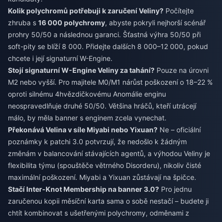
Kolik polychromů potřebuji k zaručení Veliny?
Počítejte
zhruba s
16 000 polychromy
, abyste pokryli nejhorší scénář
prohry 50/50 a následnou garanci. Šťastná výhra 50/50 při
soft-pity se blíží 8 000. Přidejte dalších 8 000–12 000, pokud
chcete i její signaturní W-Engine.
Stojí signaturní W-Engine Veliny za tahání?
Pouze na úrovni
M2 nebo vyšší. Pro majitele M0/M1 nárůst poškození o 18–22 %
oproti silnému 4hvězdičkovému Anomálie enginu
neospravedlňuje druhé 50/50. Většina hráčů, kteří utrácejí
málo, by měla banner s enginem zcela vynechat.
Překonává Velina v síle Miyabi nebo Yixuan?
Ne – oficiální
poznámky k patchi 3.0 potvrzují, že nedošlo k žádným
změnám v balancování stávajících agentů, a výhodou Veliny je
flexibilita týmu (spouštěče větrného Disorderu), nikoliv čisté
maximální poškození. Miyabi a Yixuan zůstávají na špičce.
Stačí Inter-Knot Membership na banner 3.0?
Pro jednu
zaručenou kopii měsíční karta sama o sobě nestačí – budete ji
chtít kombinovat s ušetřenými polychromy, odměnami z