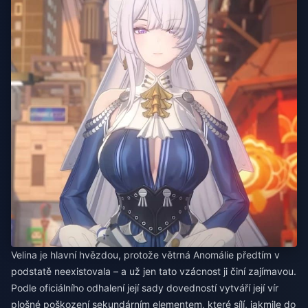
Velina je hlavní hvězdou, protože větrná Anomálie předtím v
podstatě neexistovala – a už jen tato vzácnost ji činí zajímavou.
Podle oficiálního odhalení její sady dovedností vytváří její vír
plošné poškození sekundárním elementem, které sílí, jakmile do