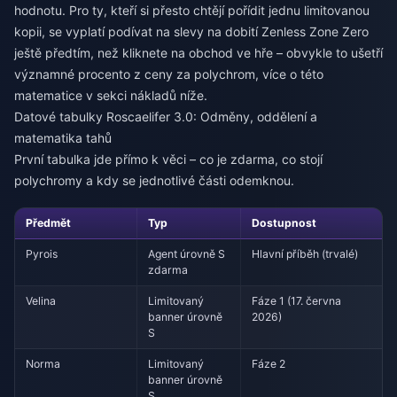
hodnotu. Pro ty, kteří si přesto chtějí pořídit jednu limitovanou
kopii, se vyplatí podívat na
slevy na dobití Zenless Zone Zero
ještě předtím, než kliknete na obchod ve hře – obvykle to ušetří
významné procento z ceny za polychrom, více o této
matematice v sekci nákladů níže.
Datové tabulky Roscaelifer 3.0: Odměny, oddělení a
matematika tahů
První tabulka jde přímo k věci – co je zdarma, co stojí
polychromy a kdy se jednotlivé části odemknou.
Předmět
Typ
Dostupnost
Pyrois
Agent úrovně S
Hlavní příběh (trvalé)
zdarma
Velina
Limitovaný
Fáze 1 (17. června
banner úrovně
2026)
S
Norma
Limitovaný
Fáze 2
banner úrovně
S