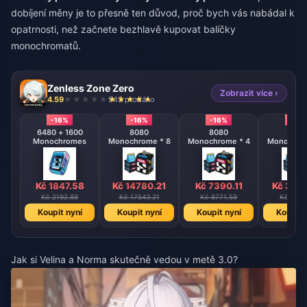
dobíjení měny je to přesně ten důvod, proč bych vás nabádal k
opatrnosti, než začnete bezhlavě kupovat balíčky
monochromatů.
Zenless Zone Zero
Zobrazit více ›
4.59
945 prodáno
-16%
-16%
-16%
-16%
6480 + 1600
8080
8080
808
Monochromes
Monochrome * 8
Monochrome * 4
Monochrom
Kč 1847.58
Kč 14780.21
Kč 7390.11
Kč 369
Kč 2192.89
Kč 17543.21
Kč 8771.59
Kč 4385
Koupit nyní
Koupit nyní
Koupit nyní
Koupit 
Jak si Velina a Norma skutečně vedou v metě 3.0?