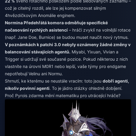
22 %
svého rotačního poškození podle sledovaných záznamů –
což je citelný rozdíl, ale lze jej kompenzovat silným
4hvězdičkovým Anomálie enginem.
Normina Předehřátá komora odměňuje specifické
načasování rychlých asistencí
– hráči zvyklí na volnější rotace
(např. Jane Doe, Burnice) se budou muset naučit nový rytmus.
V poznámkách k patchi 3.0 nebyly oznámeny žádné změny v
balancování stávajících agentů.
Miyabi, Yixuan, Vivian a
Trigger si udržují své současné pozice. Pokud některou z nich
vlastníte na úrovni M0R1 nebo lepší, vaše týmy pro endgame
nepotřebují Velinu ani Normu.
Shrnutí, ke kterému se neustále vracím: toto jsou
dobří agenti,
nikoliv povinní agenti
. To je jádro otázky ohledně dobíjení.
Proč Pyrois zdarma mění matematiku pro utrácející hráče?