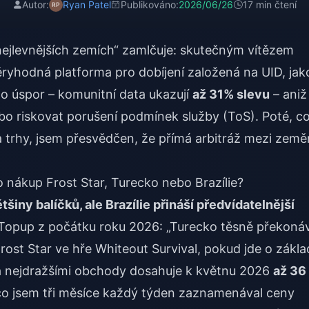
Autor:
Ryan Patel
Publikováno:
2026/06/26
17 min čtení
„nejlevnějších zemích“ zamlčuje: skutečným vítězem
ryhodná platforma pro dobíjení založená na UID, jak
hto úspor – komunitní data ukazují
až 31% slevu
– aniž
bo riskovat porušení podmínek služby (ToS). Poté, c
a trhy, jsem přesvědčen, že přímá arbitráž mezi země
o nákup Frost Star, Turecko nebo Brazílie?
šiny balíčků, ale Brazílie přináší předvídatelnější
tTopup z počátku roku 2026: „Turecko těsně překoná
Frost Star ve hře Whiteout Survival, pokud jde o zákla
 a nejdražšími obchody dosahuje k květnu 2026
až 36
é, co jsem tři měsíce každý týden zaznamenával ceny