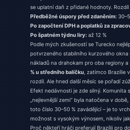
se uplatní daň z přidané hodnoty. Rozdíl
Předběžné úspory před zdaněním:
30–5
Po započtení DPH a poplatků za zpracov
Po špatném týdnu liry:
až 12 %
Podle mých zkušeností se Turecko nejlép
potvrzeného stabilního kurzového okna – n
nákladů na drahokam pro oba regiony a 
% u středního balíčku
, zatímco Brazílie
rozdíl. Ale hned další měsíc se pořadí zúži
Efekt nedávnosti je zde silný. Komunita s
„nejlevnější zemi“ byla natočena v době,
toto číslo 30–50 % zavádějící – je to vrc
možnost s vysokým výnosem, nikoliv ja
Proč někteří hráči preferují Brazílii pro d