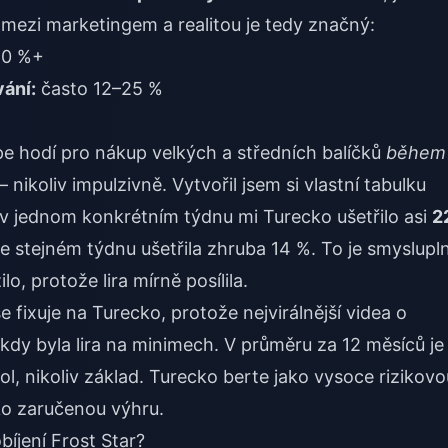
 mezi marketingem a realitou je tedy značný:
0 %+
ání:
často 12–25 %
e hodí pro nákup velkých a středních balíčků
během
ikoliv impulzivně. Vytvořil jsem si vlastní tabulku
v jednom konkrétním týdnu mi Turecko ušetřilo asi
2
 ve stejném týdnu ušetřila zhruba 14 %. To je smyslupl
lo, protože lira mírně posílila.
e fixuje na Turecko, protože nejvirálnější videa o
 kdy byla lira na minimech. V průměru za 12 měsíců je
hol, nikoliv základ. Turecko berte jako vysoce rizikovo
ko zaručenou výhru.
obíjení Frost Star?