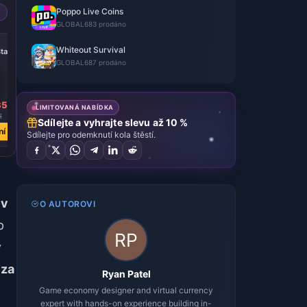
Poppo Live Coins
GLOBAL
683 prodáno
-43%
Whiteout Survival
tar
9999 Frost Star
GLOBAL
687 prodáno
35
Kč 2024.54
LIMITOVANÁ NABÍDKA
2
Kč 3571.74
Sdílejte a vyhrajte slevu až 10 %
ní
Koupit nyní
Sdílejte pro odemknutí kola štěstí.
iv
O AUTOROVI
p
ý
 za
Ryan Patel
Game economy designer and virtual currency
expert with hands-on experience building in-