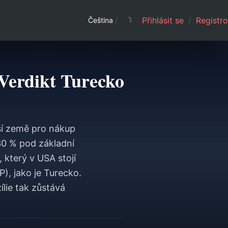
Přihlásit se
/
Registro
Čeština
/
 Verdikt Turecko
ší země pro nákup
30 % pod základní
 který v USA stojí
), jako je Turecko.
ílie tak zůstává