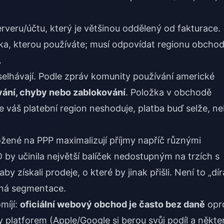
veru/účtu, který je většinou oddělený od fakturace.
, kterou používáte; musí odpovídat regionu obchod
.
selhávají. Podle zpráv komunity používání americké
vání, chyby nebo zablokování
. Položka v obchodě
 váš platební region neshoduje, platba buď selže, n
ožené na PPP maximalizují příjmy napříč různými
by učinila největší balíček nedostupným na trzích s
by získali prodeje, o které by jinak přišli. Není to „dír
rná segmentace.
míjí:
oficiální webový obchod je často bez daně
opro
 platforem (Apple/Google si berou svůj podíl a někte