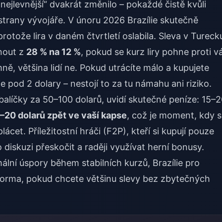
„nejlevnější“ dvakrát změnilo – pokaždé čistě kvůli
 strany vývojáře. V únoru 2026 Brazílie skutečně
rotože lira v daném čtvrtletí oslabila. Sleva v Tureck
nout z
28 % na 12 %
, pokud se kurz liry pohne proti v
ě, většina lidí ne. Pokud utrácíte málo a kupujete
je pod 2 dolary – nestojí to za tu námahu ani riziko.
é balíčky za 50–100 dolarů, uvidí skutečné peníze: 15–
–20 dolarů zpět ve vaší kapse
, což je moment, kdy 
ácet. Příležitostní hráči (F2P), kteří si kupují pouze
o diskuzi přeskočit a raději využívat herní bonusy.
lní úspory během stabilních kurzů, Brazílie pro
tforma, pokud chcete většinu slevy bez zbytečných