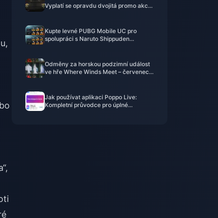
Vyplatí se opravdu dvojitá promo akce
za 91,43 $?
Kupte levné PUBG Mobile UC pro
spolupráci s Naruto Shippuden
u,
(červenec 2026): Ceny, nejlepší
balíčky a bezpečné dobití
Odměny za horskou podzimní událost
ve hře Where Winds Meet – červenec
2026: Kompletní seznam, měna a
priorita
Jak používat aplikaci Poppo Live:
ebo
Kompletní průvodce pro úplné
začátečníky | červenec 2026
a“,
ti
ré