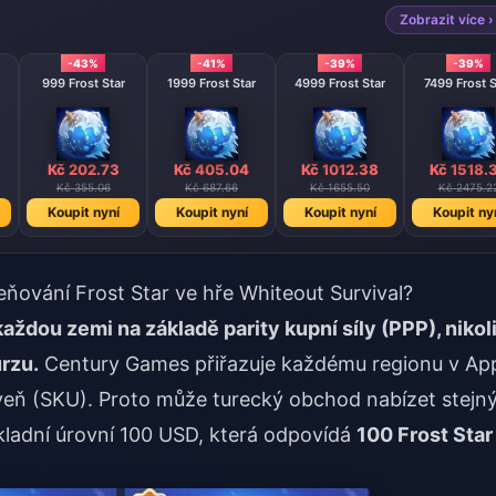
Zobrazit více ›
-43%
-41%
-39%
-39%
999 Frost Star
1999 Frost Star
4999 Frost Star
7499 Frost S
Kč 202.73
Kč 405.04
Kč 1012.38
Kč 1518.
Kč 355.06
Kč 687.66
Kč 1655.50
Kč 2475.2
Koupit nyní
Koupit nyní
Koupit nyní
Koupit ny
eňování Frost Star ve hře Whiteout Survival?
aždou zemi na základě parity kupní síly (PPP), nikol
rzu.
Century Games přiřazuje každému regionu v Ap
oveň (SKU). Proto může turecký obchod nabízet stejn
kladní úrovní 100 USD, která odpovídá
100 Frost Star