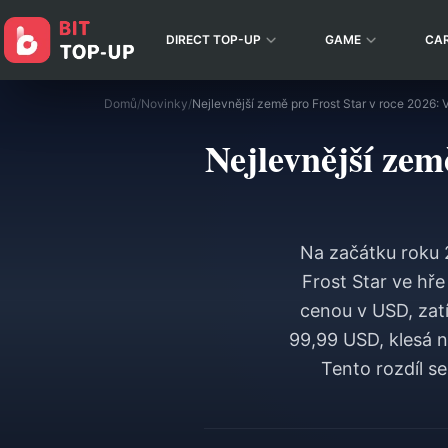
DIRECT TOP-UP
GAME
CA
Domů
/
Novinky
/
Nejlevnější zem
Na začátku roku 
Frost Star ve hř
cenou v USD, zatí
99,99 USD, klesá n
Tento rozdíl se