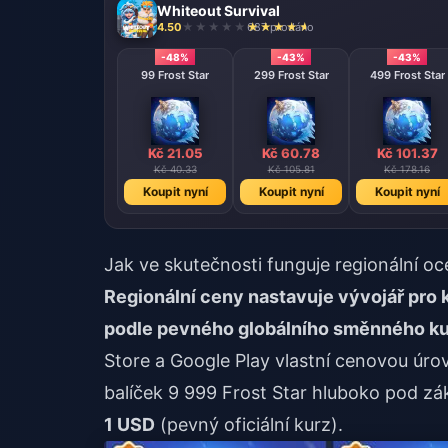
Whiteout Survival
4.50
687 prodáno
-48%
-43%
-43%
99 Frost Star
299 Frost Star
499 Frost Star
Kč 21.05
Kč 60.78
Kč 101.37
Kč 40.33
Kč 105.81
Kč 178.16
Koupit nyní
Koupit nyní
Koupit nyní
Jak ve skutečnosti funguje regionální oc
Regionální ceny nastavuje vývojář pro k
podle pevného globálního směnného ku
Store a Google Play vlastní cenovou úr
balíček 9 999 Frost Star hluboko pod zá
1 USD
(pevný oficiální kurz).