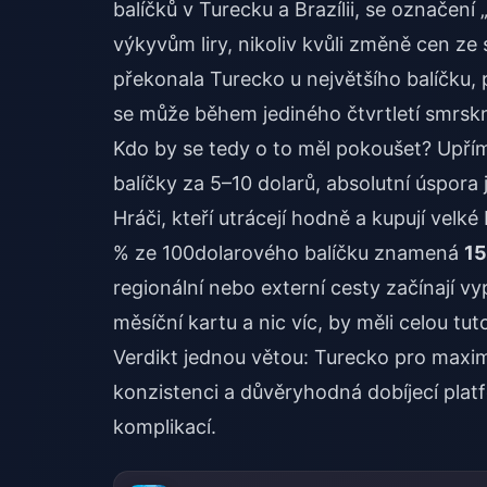
balíčků v Turecku a Brazílii, se označení 
výkyvům liry, nikoliv kvůli změně cen ze
překonala Turecko u největšího balíčku, p
se může během jediného čtvrtletí smrsk
Kdo by se tedy o to měl pokoušet? Upřímn
balíčky za 5–10 dolarů, absolutní úspora 
Hráči, kteří utrácejí hodně a kupují velk
% ze 100dolarového balíčku znamená
15
regionální nebo externí cesty začínají vypl
měsíční kartu a nic víc, by měli celou tut
Verdikt jednou větou: Turecko pro maximá
konzistenci a důvěryhodná dobíjecí pla
komplikací.