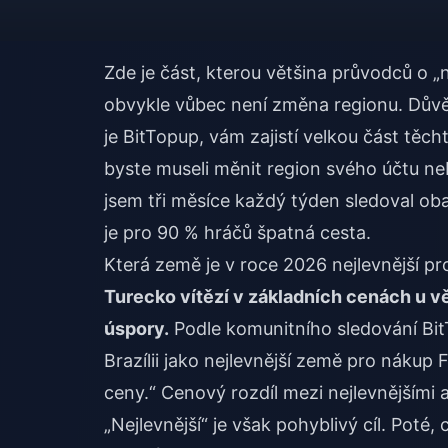
Zde je část, kterou většina průvodců o 
obvykle vůbec není změna regionu. Důvě
je BitTopup, vám zajistí velkou část těc
byste museli měnit region svého účtu ne
jsem tři měsíce každý týden sledoval ob
je pro 90 % hráčů špatná cesta.
Která země je v roce 2026 nejlevnější pr
Turecko vítězí v základních cenách u vět
úspory.
Podle komunitního sledování Bi
Brazílii jako nejlevnější země pro nákup 
ceny.“ Cenový rozdíl mezi nejlevnějšími
„Nejlevnější“ je však pohyblivý cíl. Pot