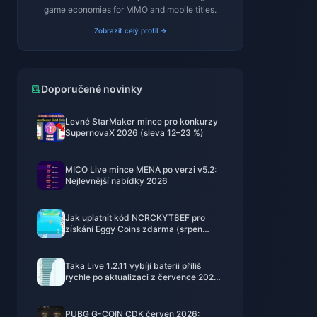
game economies for MMO and mobile titles.
Zobrazit celý profil →
Doporučené novinky
Levné StarMaker mince pro konkurzy
SupernovaX 2026 (sleva 12–23 %)
MICO Live mince MENA po verzi v5.2:
Nejlevnější nabídky 2026
Jak uplatnit kód NCRCKYT8EF pro
získání Eggy Coins zdarma (srpen
2026)
Taka Live 1.2.11 vybíjí baterii příliš
rychle po aktualizaci z července 2026?
Příčiny a řešení
PUBG G-COIN CDK červen 2026: