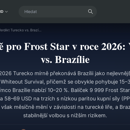
RD
Nejlevnější země pro Frost Star v roce 2026: Verdikt Turecko vs. Brazílie
ě pro Frost Star v roce 2026:
vs. Brazílie
2026 Turecko mírně překonává Brazílii jako nejlevněj
e Whiteout Survival, přičemž se obvykle pohybuje 15–
mco Brazílie nabízí 10–20 %. Balíček 9 999 Frost Star,
a 58–69 USD na trzích s nízkou paritou kupní síly (PPP
 však měsíčně mění v závislosti na turecké liře, a Braz
stabilnější volbou s nižším rizikem.