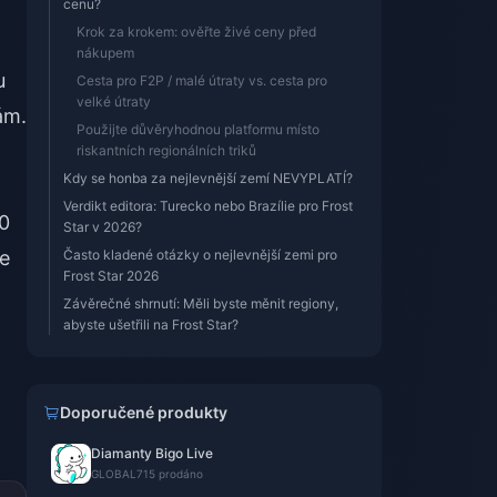
cenu?
Krok za krokem: ověřte živé ceny před
nákupem
u
Cesta pro F2P / malé útraty vs. cesta pro
velké útraty
ám.
Použijte důvěryhodnou platformu místo
riskantních regionálních triků
Kdy se honba za nejlevnější zemí NEVYPLATÍ?
Verdikt editora: Turecko nebo Brazílie pro Frost
20
Star v 2026?
se
Často kladené otázky o nejlevnější zemi pro
Frost Star 2026
Závěrečné shrnutí: Měli byste měnit regiony,
abyste ušetřili na Frost Star?
Doporučené produkty
Diamanty Bigo Live
GLOBAL
715 prodáno