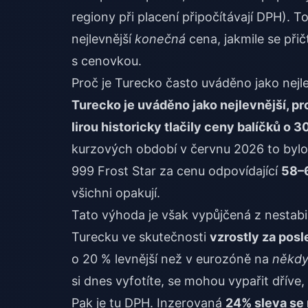
regiony při placení připočítávají DPH). 
nejlevnější
konečná
cena, jakmile se přič
s cenovkou.
Proč je Turecko často uváděno jako nejle
Turecko je uváděno jako nejlevnější, p
lirou historicky tlačily ceny balíčků o
kurzových období v červnu 2026 to bylo 
999 Frost Star za cenu odpovídající
58–
všichni opakují.
Tato výhoda je však vypůjčená z nestabi
Turecku ve skutečnosti
vzrostly za posl
o 20 % levnější než v eurozóně na
někdy
si dnes vyfotíte, se mohou vypařit dříve,
Pak je tu DPH. Inzerovaná
24% sleva se