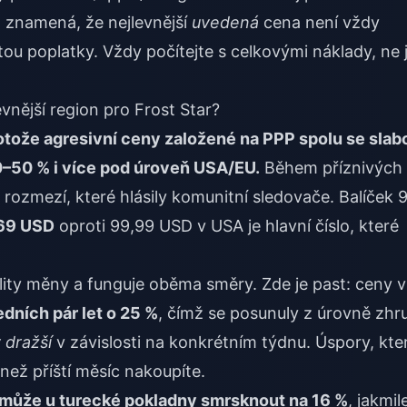
To znamená, že nejlevnější
uvedená
cena není vždy
tou poplatky. Vždy počítejte s celkovými náklady, ne 
vnější region pro Frost Star?
rotože agresivní ceny založené na PPP spolu se slab
 30–50 % i více pod úroveň USA/EU.
Během příznivých
rozmezí, které hlásily komunitní sledovače. Balíček 
69 USD
oproti 99,99 USD v USA je hlavní číslo, které
lity měny a funguje oběma směry. Zde je past: ceny v
edních pár let o 25 %
, čímž se posunuly z úrovně zhr
 dražší
v závislosti na konkrétním týdnu. Úspory, kte
 než příští měsíc nakoupíte.
 může u turecké pokladny smrsknout na 16 %
, jakmil