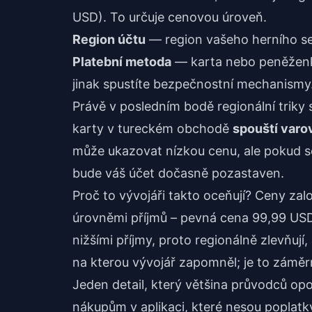
USD). To určuje cenovou úroveň.
Region účtu
— region vašeho herního ser
Platební metoda
— karta nebo peněženka
jinak spustíte bezpečnostní mechanismy
Právě v posledním bodě regionální triky 
karty v tureckém obchodě
spouští varo
může ukazovat nízkou cenu, ale pokud se
bude váš účet dočasně pozastaven.
Proč to vývojáři takto oceňují? Ceny zal
úrovněmi příjmů – pevná cena 99,99 USD 
nižšími příjmy, proto regionálně zlevňují, a
na kterou vývojář zapomněl; je to zámě
Jeden detail, který většina průvodců opo
nákupům v aplikaci, které nesou poplatky