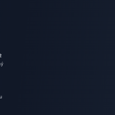
2
ný
u