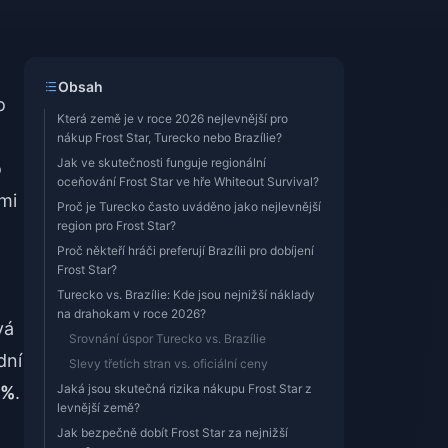
Obsah
o
Která země je v roce 2026 nejlevnější pro
nákup Frost Star, Turecko nebo Brazílie?
Jak ve skutečnosti funguje regionální
o
oceňování Frost Star ve hře Whiteout Survival?
mi
Proč je Turecko často uváděno jako nejlevnější
region pro Frost Star?
Proč někteří hráči preferují Brazílii pro dobíjení
Frost Star?
Turecko vs. Brazílie: Kde jsou nejnižší náklady
na drahokam v roce 2026?
vá
Srovnání úspor Turecko vs. Brazílie
dní
Slevy třetích stran vs. oficiální ceny
Jaká jsou skutečná rizika nákupu Frost Star z
 %
.
levnější země?
Jak bezpečně dobít Frost Star za nejnižší