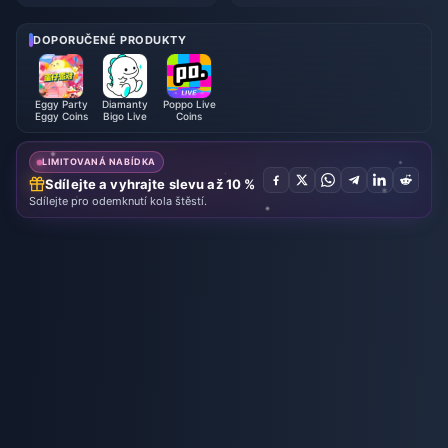
událost ve hře Where Winds M
ve: Kompletní průvodce pro úpl
eet – červenec 2026: Kompletn
né začátečníky | červenec 20
í seznam, měna a priorita
26
DOPORUČENÉ PRODUKTY
Eggy Party
Diamanty
Poppo Live
Eggy Coins
Bigo Live
Coins
LIMITOVANÁ NABÍDKA
Sdílejte a vyhrajte slevu až 10 %
Sdílejte pro odemknutí kola štěstí.