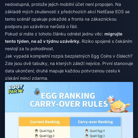
nedostupná, protože jejich mobilní účet není propojen. Na
základě mých zkušeností z předchozích akcí NetEase EOS se
tento scénář opakuje pokaždé a fronta na zákaznickou
podporu po uzávěrce narůstá o řád.
Pokud si máte z tohoto článku odnést jednu věc:
migrujte
tento týden, ne až v týdnu uzávěrky.
Riziko spojené s čekáním
nestojí za tu pohodlnost.
Jak vypadá kompletní rozpis bezplatných Egg Coins v číslech?
Zde jsou dvě tabulky, na kterých záleží nejvíce. První stanovuje
data ukončení; druhá mapuje každou potvrzenou cestu k
získání mincí zdarma.