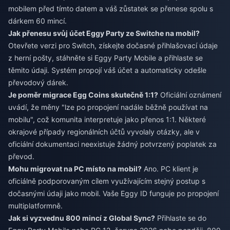
mobilem před tímto datem a váš zůstatek se přenese spolu s
dárkem 60 mincí.
Jak přenesu svůj účet Eggy Party ze Switche na mobil?
Otevřete verzi pro Switch, získejte dočasné přihlašovací údaje
z herní pošty, stáhněte si Eggy Party Mobile a přihlaste se
těmito údaji. Systém propojí váš účet a automaticky odešle
převodový dárek.
Je poměr migrace Egg Coins skutečně 1:1?
Oficiální oznámení
uvádí, že měny "lze po propojení nadále běžně používat na
mobilu", což komunita interpretuje jako přenos 1:1. Některé
okrajové případy regionálních účtů vyvolaly otázky, ale v
oficiální dokumentaci neexistuje žádný potvrzený poplatek za
převod.
Mohu migrovat na PC místo na mobil?
Ano. PC klient je
oficiálně podporovaným cílem využívajícím stejný postup s
dočasnými údaji jako mobil. Vaše Eggy ID funguje po propojení
multiplatformně.
Jak si vyzvednu 800 mincí z Global Sync?
Přihlaste se do