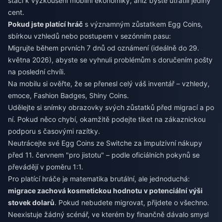
stačí k vyzkoušení mobilní ekonomiky, aniž byste utratili jediný
cent.
Pokud jste platící hráč
s významným zůstatkem Egg Coins,
sbírkou vzhledů nebo postupem v sezónním pasu:
Migrujte během prvních 7 dnů od oznámení (ideálně do 29.
května 2026), abyste se vyhnuli problémům s doručením pošty
na poslední chvíli.
Na mobilu si ověřte, že se přenesl celý váš inventář – vzhledy,
emoce, Fashion Badges, Shiny Coins.
Udělejte si snímky obrazovky svých zůstatků před migrací a po
ní. Pokud něco chybí, okamžitě podejte tiket na zákaznickou
podporu s časovými razítky.
Neutrácejte své Egg Coins ze Switche za impulzivní nákupy
před 11. červnem "pro jistotu" – podle oficiálních pokynů se
převádějí v poměru 1:1.
Pro platící hráče je matematika brutální, ale jednoduchá:
migrace zachová kosmetickou hodnotu v potenciální výši
stovek dolarů
. Pokud nebudete migrovat, přijdete o všechno.
Neexistuje žádný scénář, ve kterém by finančně dávalo smysl