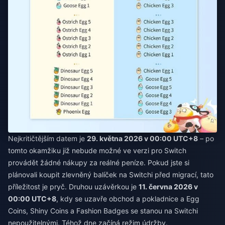
Nejkritičtějším datem je
29. května 2026 v 00:00 UTC+8
– po
tomto okamžiku již nebude možné ve verzi pro Switch
provádět žádné nákupy za reálné peníze. Pokud jste si
plánovali koupit zlevněný balíček na Switchi před migrací, tato
příležitost je pryč. Druhou uzávěrkou je
11. června 2026 v
00:00 UTC+8
, kdy se uzavře obchod a pokladnice a Egg
Coins, Shiny Coins a Fashion Badges se stanou na Switchi
nepoužitelnými. Téhož dne začíná režim údržby.