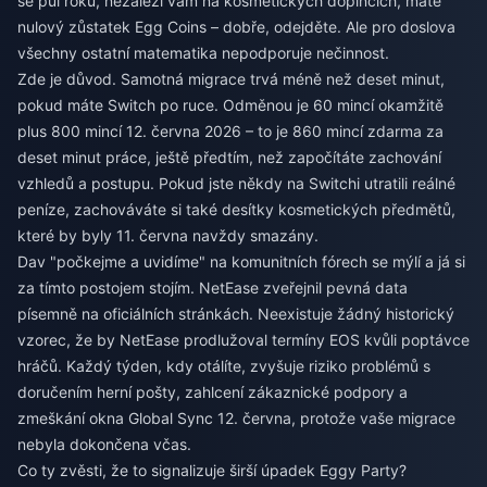
se půl roku, nezáleží vám na kosmetických doplňcích, máte
nulový zůstatek Egg Coins – dobře, odejděte. Ale pro doslova
všechny ostatní matematika nepodporuje nečinnost.
Zde je důvod. Samotná migrace trvá méně než deset minut,
pokud máte Switch po ruce. Odměnou je 60 mincí okamžitě
plus 800 mincí 12. června 2026 – to je 860 mincí zdarma za
deset minut práce, ještě předtím, než započítáte zachování
vzhledů a postupu. Pokud jste někdy na Switchi utratili reálné
peníze, zachováváte si také desítky kosmetických předmětů,
které by byly 11. června navždy smazány.
Dav "počkejme a uvidíme" na komunitních fórech se mýlí a já si
za tímto postojem stojím. NetEase zveřejnil pevná data
písemně na oficiálních stránkách. Neexistuje žádný historický
vzorec, že by NetEase prodlužoval termíny EOS kvůli poptávce
hráčů. Každý týden, kdy otálíte, zvyšuje riziko problémů s
doručením herní pošty, zahlcení zákaznické podpory a
zmeškání okna Global Sync 12. června, protože vaše migrace
nebyla dokončena včas.
Co ty zvěsti, že to signalizuje širší úpadek Eggy Party?