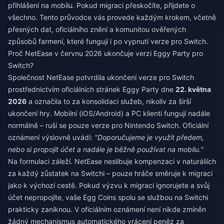
přihlášení na mobilu. Pokud migraci přeskočíte, přijdete o
všechno. Tento průvodce vás provede každým krokem, včetně
přesných dat, oficiálního znění a komunitou ověřených
způsobů farmení, které fungují i po vypnutí verze pro Switch.
Proč NetEase v červnu 2026 ukončuje verzi Eggy Party pro
Switch?
Společnost NetEase potvrdila ukončení verze pro Switch
prostřednictvím oficiálních stránek Eggy Party dne
22. května
2026
a označila to za konsolidaci služeb, nikoliv za širší
ukončení hry. Mobilní (iOS/Android) a PC klienti fungují nadále
normálně – ruší se pouze verze pro Nintendo Switch. Oficiální
oznámení výslovně uvádí:
"Doporučujeme je využít předem,
nebo si propojit účet a nadále je běžně používat na mobilu."
Na formulaci záleží. NetEase neslibuje kompenzaci v naturáliích
za každý zůstatek na Switchi – pouze hráče směruje k migraci
jako k výchozí cestě. Pokud výzvu k migraci ignorujete a svůj
účet nepropojíte, vaše Egg Coins spolu se službou na Switchi
prakticky zaniknou. V oficiálním oznámení není nikde zmíněn
žádný mechanismus automatického vrácení peněz za