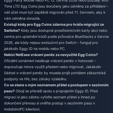
Eggy Party Mobile nebo PC 12. června 2026 nebo později. 800
Time LTD Egg Coins jsou doručeny jako odměna za přihlášení –
váš účet musí být úspěšně migrován před 11. červnem, aby k
vám odměna dorazila.
Existují kódy pro Egg Coins zdarma pro hráče migrující ze
Switche?
Kódy jsou dostupné prostřednictvím karty akcí nebo
centra pro uplatnění kódů podle průvodce BlueStacks z června
2026, ale kódy nejsou exkluzivní pro Switch – fungují pro
jakékoliv Eggy ID na mobilu nebo PC.
Nabízí NetEase vrácení peněz za nevyužité Egg Coins?
Oficiální oznámení neslibuje vrácení peněz v hotovosti –
doporučuje mince využít předem nebo migrovat. Jakákoliv
žádost o vrácení peněz by musela projít portálem zákaznické
podpory ve hře, bez záruky výsledku.
Co se stane s mým seznamem přátel a postupem v sezónním
pasu?
Obojí se přenáší spolu s propojením Eggy ID. Před
migrací si jako zálohu vyfoťte seznam přátel a ihned po
dokončení přenosu si ověřte postup v sezónním pasu v
mobilním/PC klientovi.