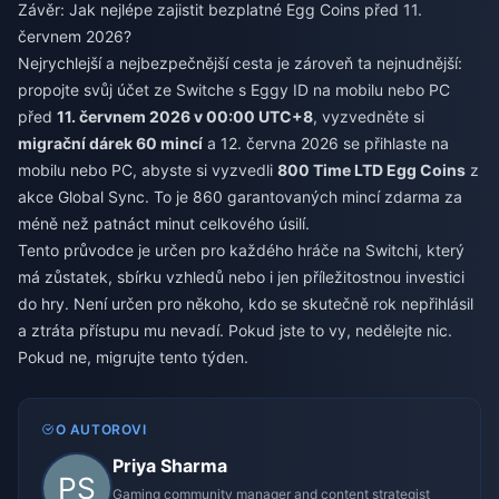
Závěr: Jak nejlépe zajistit bezplatné Egg Coins před 11.
červnem 2026?
Nejrychlejší a nejbezpečnější cesta je zároveň ta nejnudnější:
propojte svůj účet ze Switche s Eggy ID na mobilu nebo PC
před
11. červnem 2026 v 00:00 UTC+8
, vyzvedněte si
migrační dárek 60 mincí
a 12. června 2026 se přihlaste na
mobilu nebo PC, abyste si vyzvedli
800 Time LTD Egg Coins
z
akce Global Sync. To je 860 garantovaných mincí zdarma za
méně než patnáct minut celkového úsilí.
Tento průvodce je určen pro každého hráče na Switchi, který
má zůstatek, sbírku vzhledů nebo i jen příležitostnou investici
do hry. Není určen pro někoho, kdo se skutečně rok nepřihlásil
a ztráta přístupu mu nevadí. Pokud jste to vy, nedělejte nic.
Pokud ne, migrujte tento týden.
O AUTOROVI
Priya Sharma
Gaming community manager and content strategist