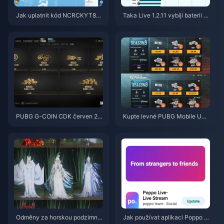
Jak uplatnit kód NCRCKYT8EF
Taka Live 1.2.11 vybíjí baterii př
pro získání Eggy Coins zdarma
íliš rychle po aktualizaci z červ
(srpen 2026)
ence 2026? Příčiny a řešení
PUBG G-COIN CDK červen 20
Kupte levné PUBG Mobile UC
26: Vyplatí se opravdu dvojitá
pro spolupráci s Naruto Shippu
promo akce za 91,43 $?
den (červenec 2026): Ceny, ne
jlepší balíčky a bezpečné dobit
í
Odměny za horskou podzimní
Jak používat aplikaci Poppo Li