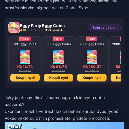
potvrzené mince zdarma jsou ty, které si aktivně nárokujete
prostřednictvím migrace a akce Global Sync.
Eggy Party Eggy Coins
Zobrazit více ›
4.81
953 prodáno
-54%
-51%
-74%
-79
60 Eggy Coins
300 Eggy Coins
700 Eggy Coins
2080 E
Kč 13.74
Kč 68.72
Kč 160.21
Kč 475
Kč 30.04
Kč 139.62
Kč 622.65
Kč 2223
Koupit nyní
Koupit nyní
Koupit nyní
Koupit 
Jaký je přesný oficiální harmonogram klíčových dat a
uzávěrek?
Ukončení probíhá ve třech fázích během zhruba dvou týdnů.
Pokud některou z nich promeškáte, přijdete o možnosti.