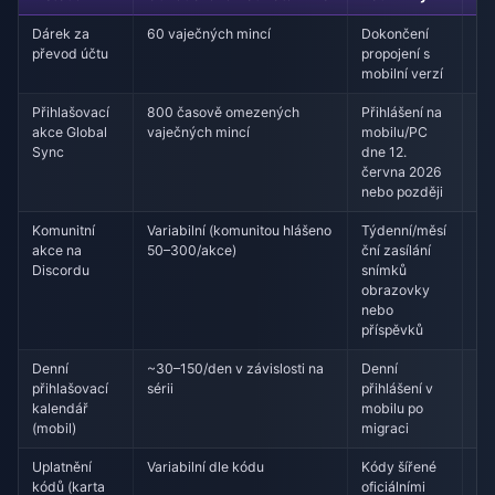
Dárek za
60 vaječných mincí
Dokončení
11
převod účtu
propojení s
20
mobilní verzí
Přihlašovací
800 časově omezených
Přihlášení na
Sp
akce Global
vaječných mincí
mobilu/PC
ak
Sync
dne 12.
up
června 2026
nebo později
Komunitní
Variabilní (komunitou hlášeno
Týdenní/měsí
Pr
akce na
50–300/akce)
ční zasílání
Discordu
snímků
obrazovky
nebo
příspěvků
Denní
~30–150/den v závislosti na
Denní
Tr
přihlašovací
sérii
přihlášení v
kalendář
mobilu po
(mobil)
migraci
Uplatnění
Variabilní dle kódu
Kódy šířené
Sp
kódů (karta
oficiálními
kó