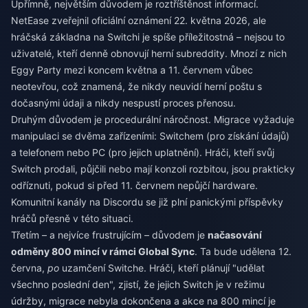
Upřímně, největším důvodem je roztříštěnost informací.
NetEase zveřejnil oficiální oznámení 22. května 2026, ale
hráčská základna na Switchi je spíše příležitostná – nejsou to
uživatelé, kteří denně obnovují herní subreddity. Mnozí z nich
Eggy Party mezi koncem května a 11. červnem vůbec
neotevřou, což znamená, že nikdy neuvidí herní poštu s
dočasnými údaji a nikdy nespustí proces přenosu.
Druhým důvodem je procedurální náročnost. Migrace vyžaduje
manipulaci se dvěma zařízeními: Switchem (pro získání údajů)
a telefonem nebo PC (pro jejich uplatnění). Hráči, kteří svůj
Switch prodali, půjčili nebo mají konzoli rozbitou, jsou prakticky
odříznuti, pokud si před 11. červnem nepůjčí hardware.
Komunitní kanály na Discordu se již plní panickými příspěvky
hráčů přesně v této situaci.
Třetím – a nejvíce frustrujícím – důvodem je
načasování
odměny 800 mincí v rámci Global Sync
. Ta bude udělena 12.
června,
po
uzamčení Switche. Hráči, kteří plánují "udělat
všechno poslední den", zjistí, že jejich Switch je v režimu
údržby, migrace nebyla dokončena a akce na 800 mincí je