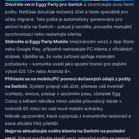
Otevřete verzi Eggy Party pro Switch
a zkontrolujte svou herní
poštu. NetEase doručuje dočasný účet a heslo speciálně pro
účely migrace. Tato pošta je automaticky generována pro
aktivní hráče na Switchi – pokud ji nevidíte, proveďte manuální
synchronizaci nebo restartujte klienta.
Stáhněte si Eggy Party Mobile
(mezinárodní verzi) z App Store
nebo Google Play, případně nainstalujte PC klienta z oficiálních
stránek. Ujistěte se, že vaše zařízení splňuje minimální
požadavky – komunita uvádí jako spodní hranici pro stabilní
výkon iOS 13+ nebo Android 8+.
Přihlaste se na mobilu/PC pomocí dočasných údajů z pošty
na Switchi.
Systém propojí váš účet, přenese váš inventář
(vzhledy, emoce, postup v sezónním pasu, zůstatek Egg
Coins) a během několika minut odešle převodový dárek v
hodnotě 60 mincí do vaší nové mobilní schránky.
Několik upozornění, která vyplynula z komunitního testování a
která oficiální FAQ přehlíží:
Nejprve aktualizujte svého klienta na Switchi na poslední
verzi.
Pokud používáte starší verzi, migrační pošta se nemusí