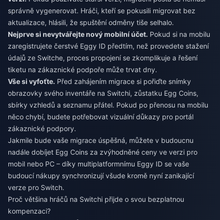
správně vygenerovat. Hráči, kteří se pokusili migrovat bez
aktualizace, hlásili, že spuštění odměny tiše selhalo.
Nejprve si nevytvářejte nový mobilní účet.
Pokud si na mobilu
zaregistrujete čerstvé Eggy ID předtím, než provedete stažení
údajů ze Switche, proces propojení se zkomplikuje a řešení
tiketu na zákaznické podpoře může trvat dny.
Vše si vyfoťte.
Před zahájením migrace si pořiďte snímky
obrazovky svého inventáře na Switchi, zůstatku Egg Coins,
sbírky vzhledů a seznamu přátel. Pokud po přenosu na mobilu
něco chybí, budete potřebovat vizuální důkazy pro portál
zákaznické podpory.
Jakmile bude vaše migrace úspěšná, můžete v budoucnu
nadále dobíjet Egg Coins za zvýhodněné ceny
ve verzi pro
mobil nebo PC – díky multiplatformnímu Eggy ID se vaše
budoucí nákupy synchronizují všude kromě nyní zanikající
verze pro Switch.
Proč většina hráčů na Switchi přijde o svou bezplatnou
kompenzaci?