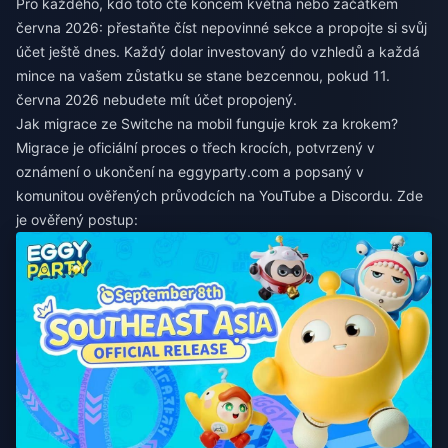
Pro každého, kdo toto čte koncem května nebo začátkem
června 2026: přestaňte číst nepovinné sekce a propojte si svůj
účet ještě dnes. Každý dolar investovaný do vzhledů a každá
mince na vašem zůstatku se stane bezcennou, pokud 11.
června 2026 nebudete mít účet propojený.
Jak migrace ze Switche na mobil funguje krok za krokem?
Migrace je oficiální proces o třech krocích, potvrzený v
oznámení o ukončení na eggyparty.com a popsaný v
komunitou ověřených průvodcích na YouTube a Discordu. Zde
je ověřený postup: