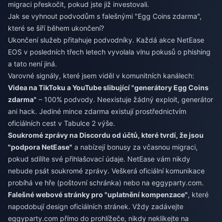
migraci přeskočit, pokud jste již investovali.
Jak se vyhnout podvodům s falešnými "Egg Coins zdarma",
které se šíří během ukončení?
Ukončení služeb přitahuje podvodníky. Každá akce NetEase
EOS v posledních třech letech vyvolala vlnu pokusů o phishing
a tato není jiná.
Varovné signály, které jsem viděl v komunitních kanálech:
Videa na TikToku a YouTube slibující "generátory Egg Coins
zdarma"
– 100% podvody. Neexistuje žádný exploit, generátor
ani hack. Jediné mince zdarma existují prostřednictvím
oficiálních cest v Tabulce 2 výše.
Soukromé zprávy na Discordu od účtů, které tvrdí, že jsou
"podpora NetEase"
a nabízejí bonusy za včasnou migraci,
pokud sdílíte své přihlašovací údaje. NetEase vám nikdy
nebude psát soukromé zprávy. Veškerá oficiální komunikace
probíhá ve hře (poštovní schránka) nebo na eggyparty.com.
Falešné webové stránky pro "uplatnění kompenzace"
, které
napodobují design oficiálních stránek. Vždy zadávejte
eggyparty.com přímo do prohlížeče, nikdy neklikejte na