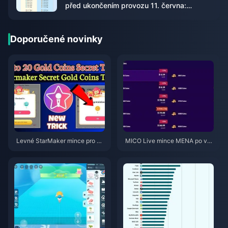
před ukončením provozu 11. června:
Průvodce poslední šancí
Doporučené novinky
Levné StarMaker mince pro ko
MICO Live mince MENA po ver
nkurzy SupernovaX 2026 (slev
zi v5.2: Nejlevnější nabídky 20
a 12–23 %)
26