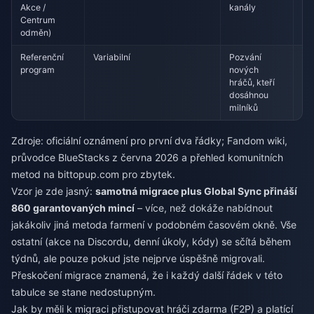
Akce /
kanály
Centrum
odměn)
Referenční
Variabilní
Pozvání
Pr
program
nových
hráčů, kteří
dosáhnou
milníků
Zdroje: oficiální oznámení pro první dva řádky; Fandom wiki,
průvodce BlueStacks z června 2026 a přehled komunitních
metod na bittopup.com pro zbytek.
Vzor je zde jasný:
samotná migrace plus Global Sync přináší
860 garantovaných mincí
– více, než dokáže nabídnout
jakákoliv jiná metoda farmení v podobném časovém okně. Vše
ostatní (akce na Discordu, denní úkoly, kódy) se sčítá během
týdnů, ale pouze pokud jste nejprve úspěšně migrovali.
Přeskočení migrace znamená, že i každý další řádek v této
tabulce se stane nedostupným.
Jak by měli k migraci přistupovat hráči zdarma (F2P) a platící