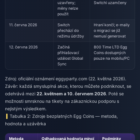
uzavřeny;
Switchi uzamčeny
měny nelze
použít
11. června 2026
Switch
Hraní končí; e-maily
přechází do
o migraci se již
režimu údržby
nemusí generovat
12. června 2026
Začíná
800 Time LTD Egg
přihlašovací
Coins dostupných
událost Global
pouze na mobilu/PC
Sync
Zdroj: oficiální oznámení eggyparty.com (22. května 2026).
Závěr: každá smysluplná akce, kterou můžete podniknout, se
odehrává mezi
22. květnem a 10. červnem 2026
. Poté se
možnosti smrsknou na tikety na zákaznickou podporu s
nejistým výsledkem.
Tabulka 2: Zdroje bezplatných Egg Coins — metoda,
hodnota a uzávěrka
Metoda
Odhadovaná hodnota mincí
Podmínky
Úč