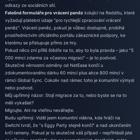
odkazy ze sociálních sítí.
Falešné formuláře pro vrácení peněz
kolující na Redditu, které
vyžadují platební údaje "pro rychlejší zpracování vrácení
peněz". Vrácení peněz, pokud je vůbec dostupné, probíhá
prostřednictvím oficiálního portálu zákaznické podpory, ke
kterému se přistupuje přímo ze hry.
Pokud něco zní příliš štědře na to, aby to byla pravda – jako "5
000 mincí zdarma za včasnou migraci" – je to podvod.
Skutečné věrnostní odměny od NetEase končí u
zdokumentovaného dárku 60 mincí plus akce 800 mincí v
rámci Global Sync. Cokoliv nad rámec toho je komunitní výmysl
nebo podvod.
Můj upřímný názor: Stojí migrace za to, nebo byste se na to
měli vykašlat?
Migrujte. Ani na vteřinu neváhejte.
Budu upřímný: Viděl jsem komunitní vlákna, kde hráči na
Switchi tvrdí, že "s Eggy Party stejně končí" a nad ukončením
krčí rameny. Pokud je to skutečně váš případ – nepřihlásili jste