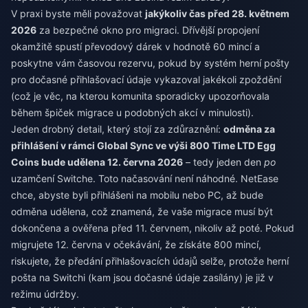
V praxi byste měli považovat
jakýkoliv čas před 28. květnem
2026
za bezpečné okno pro migraci. Dřívější propojení
okamžitě spustí převodový dárek v hodnotě 60 mincí a
poskytne vám časovou rezervu, pokud by systém herní pošty
pro dočasné přihlašovací údaje vykazoval jakékoli zpoždění
(což je věc, na kterou komunita sporadicky upozorňovala
během špiček migrace u podobných akcí v minulosti).
Jeden drobný detail, který stojí za zdůraznění:
odměna za
přihlášení v rámci Global Sync ve výši 800 Time LTD Egg
Coins bude udělena 12. června 2026
– tedy jeden den
po
uzamčení Switche. Toto načasování není náhodné. NetEase
chce, abyste byli přihlášeni na mobilu nebo PC, až bude
odměna udělena, což znamená, že vaše migrace musí být
dokončena a ověřena před 11. červnem, nikoliv až poté. Pokud
migrujete 12. června v očekávání, že získáte 800 mincí,
riskujete, že předání přihlašovacích údajů selže, protože herní
pošta na Switchi (kam jsou dočasné údaje zasílány) je již v
režimu údržby.