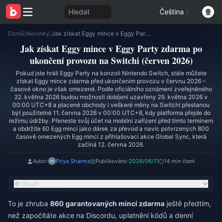
Hledat
Čeština
/
Domů
/
Novinky
/
Jak získat Eggy mince v Eggy Party zdarma po ukončení provozu na Switchi (červen 2026)
Jak získat Eggy mince v Eggy Party zdarma po
ukončení provozu na Switchi (červen 2026)
Pokud jste hráli Eggy Party na konzoli Nintendo Switch, stále můžete
získat Eggy mince zdarma před ukončením provozu v červnu 2026 –
časové okno je však omezené. Podle oficiálního oznámení zveřejněného
22. května 2026 budou možnosti dobíjení uzavřeny 29. května 2026 v
00:00 UTC+8 a placené obchody i veškeré měny na Switchi přestanou
být použitelné 11. června 2026 v 00:00 UTC+8, kdy platforma přejde do
režimu údržby. Přeneste svůj účet na mobilní zařízení před tímto termínem
a obdržíte 60 Egg mincí jako dárek za převod a navíc potvrzených 800
časově omezených Egg mincí z přihlašovací akce Global Sync, která
začíná 12. června 2026.
Autor:
Priya Sharma
Publikováno:
2026/06/11
14 min čtení
Obsah
To je zhruba
860 garantovaných mincí zdarma
ještě předtím,
než započítáte akce na Discordu, uplatnění kódů a denní