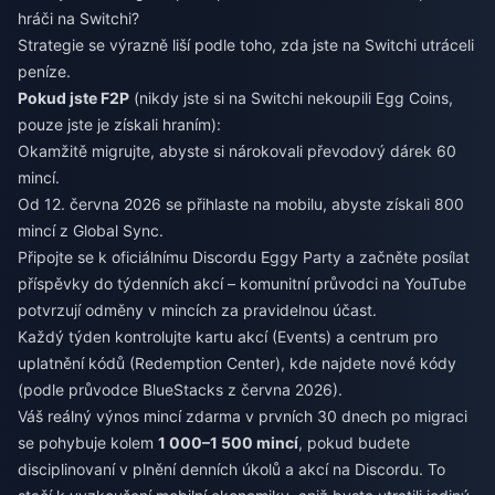
hráči na Switchi?
Strategie se výrazně liší podle toho, zda jste na Switchi utráceli
peníze.
Pokud jste F2P
(nikdy jste si na Switchi nekoupili Egg Coins,
pouze jste je získali hraním):
Okamžitě migrujte, abyste si nárokovali převodový dárek 60
mincí.
Od 12. června 2026 se přihlaste na mobilu, abyste získali 800
mincí z Global Sync.
Připojte se k oficiálnímu Discordu Eggy Party a začněte posílat
příspěvky do týdenních akcí – komunitní průvodci na YouTube
potvrzují odměny v mincích za pravidelnou účast.
Každý týden kontrolujte kartu akcí (Events) a centrum pro
uplatnění kódů (Redemption Center), kde najdete nové kódy
(podle průvodce BlueStacks z června 2026).
Váš reálný výnos mincí zdarma v prvních 30 dnech po migraci
se pohybuje kolem
1 000–1 500 mincí
, pokud budete
disciplinovaní v plnění denních úkolů a akcí na Discordu. To