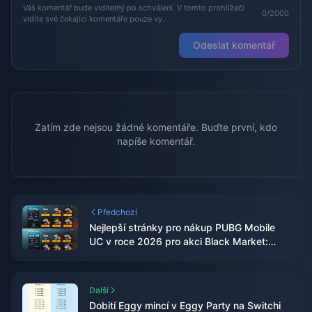
Váš komentář bude viditelný po schválení. V tomto prohlížeči
0/2000
vidíte své čekající komentáře pouze vy.
Odeslat komentář
Zatím zde nejsou žádné komentáře. Buďte první, kdo
napíše komentář.
Předchozí
Nejlepší stránky pro nákup PUBG Mobile
UC v roce 2026 pro akci Black Market:
Redakční test a verdikt
Další
Dobití Eggy mincí v Eggy Party na Switchi