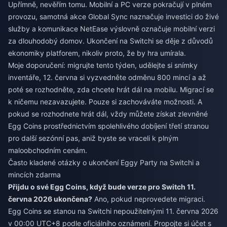
Upřímně, nevěřím tomu. Mobilní a PC verze pokračují v plném
provozu, samotná akce Global Sync naznačuje investici do živé
služby a komunikace NetEase výslovně označuje mobilní verzi
za dlouhodobý domov. Ukončení na Switchi se děje z důvodů
ekonomiky platforem, nikoliv proto, že by hra umírala.
Moje doporučení: migrujte tento týden, udělejte si snímky
inventáře, 12. června si vyzvedněte odměnu 800 mincí a až
poté se rozhodněte, zda chcete hrát dál na mobilu. Migrací se
k ničemu nezavazujete. Pouze si zachováváte možnosti. A
pokud se rozhodnete hrát dál, vždy můžete
získat zlevněné
Egg Coins prostřednictvím spolehlivého dobíjení třetí stranou
pro další sezónní pas, aniž byste se vraceli k plným
maloobchodním cenám.
Často kladené otázky o ukončení Eggy Party na Switchi a
mincích zdarma
Přijdu o své Egg Coins, když bude verze pro Switch 11.
června 2026 ukončena?
Ano, pokud neprovedete migraci.
Egg Coins se stanou na Switchi nepoužitelnými 11. června 2026
v 00:00 UTC+8 podle oficiálního oznámení. Propojte si účet s