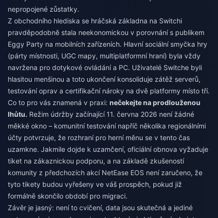
nepropojené zůstatky.
Z obchodního hlediska se hráčská základna na Switchi
pravděpodobně stala neekonomickou v porovnání s publikem
Eggy Party na mobilních zařízeních. Hlavní sociální smyčka hry
(párty místnosti, UGC mapy, multiplatformní hraní) byla vždy
navržena pro dotykové ovládání a PC. Uživatelé Switche byli
hlasitou menšinou a toto ukončení konsoliduje zátěž serverů,
testování oprav a certifikační nároky na dvě platformy místo tří.
Co to pro vás znamená v praxi:
nečekejte na prodlouženou
lhůtu.
Režim údržby začínající 11. června 2026 není žádné
měkké okno – komunitní testování napříč několika regionálními
účty potvrzuje, že rozhraní pro herní měnu se v tento čas
uzamkne. Jakmile dojde k uzamčení, oficiální obnova vyžaduje
tiket na zákaznickou podporu, a na základě zkušeností
komunity z předchozích akcí NetEase EOS není zaručeno, že
tyto tikety budou vyřešeny ve váš prospěch, pokud již
formálně skončilo období pro migraci.
Závěr je jasný: není to cvičení, data jsou skutečná a jediné