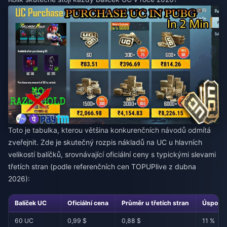
Toto je tabulka, kterou většina konkurenčních návodů odmítá
zveřejnit. Zde je skutečný rozpis nákladů na UC u hlavních
velikostí balíčků, srovnávající oficiální ceny s typickými slevami
třetích stran (podle referenčních cen TOPUPlive z dubna
2026):
Balíček UC
Oficiální cena
Průměr u třetích stran
Úspora
60 UC
0,99 $
0,88 $
11 %