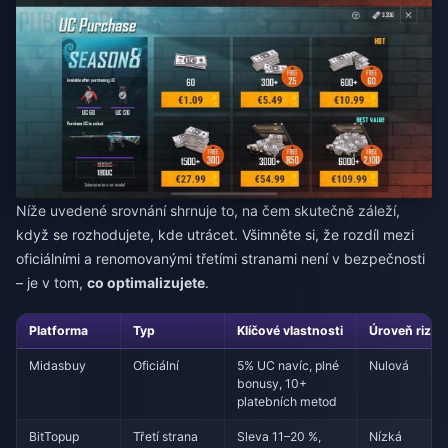
Níže uvedené srovnání shrnuje to, na čem skutečně záleží,
když se rozhodujete, kde utrácet. Všimněte si, že rozdíl mezi
oficiálními a renomovanými třetími stranami není v bezpečnosti
– je v tom,
co optimalizujete
.
Platforma
Typ
Klíčové vlastnosti
Úroveň rizik
Midasbuy
Oficiální
5% UC navíc, plné
Nulová
bonusy, 10+
platebních metod
BitTopup
Třetí strana
Sleva 11–20 %,
Nízká