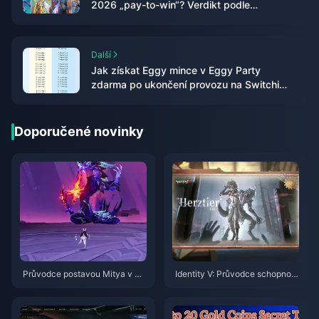
2026 „pay-to-win“? Verdikt podle
jednotlivých skinů
Další
Jak získat Eggy mince v Eggy Party
zdarma po ukončení provozu na Switchi
(červen 2026)
Doporučené novinky
Průvodce postavou Mitya v Ge
Identity V: Průvodce schopnost
nshin Impact | Srpen 2026
mi postavy Herztier Emil | Srpe
n 2026