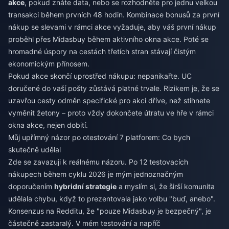
akce
, pokud znáte data, nebo se rozhodněte pro jednu velkou
transakci během prvních 48 hodin. Kombinace bonusů za první
nákup se slevami v rámci akce vyžaduje, aby váš první nákup
proběhl přes Midasbuy během aktivního okna akce. Poté se
hromadné úspory na cestách třetích stran stávají čistým
ekonomickým přínosem.
Pokud akce skončí uprostřed nákupu: nepanikařte. UC
doručené do vaší pošty zůstává platné trvale. Rizikem je, že se
uzavřou cesty odměn specifické pro akci dříve, než stihnete
vyměnit žetony – proto vždy dokončete útratu ve hře v rámci
okna akce, nejen dobití.
Můj upřímný názor po otestování 7 platforem: Co bych
skutečně udělal
Zde se zavazuji k reálnému názoru. Po 12 testovacích
nákupech během cyklu 2026 je mým jednoznačným
doporučením
hybridní strategie
a myslím si, že širší komunita
udělala chybu, když to prezentovala jako volbu "buď, anebo".
Konsenzus na Redditu, že "pouze Midasbuy je bezpečný", je
částečně zastaralý. V mém testování a napříč