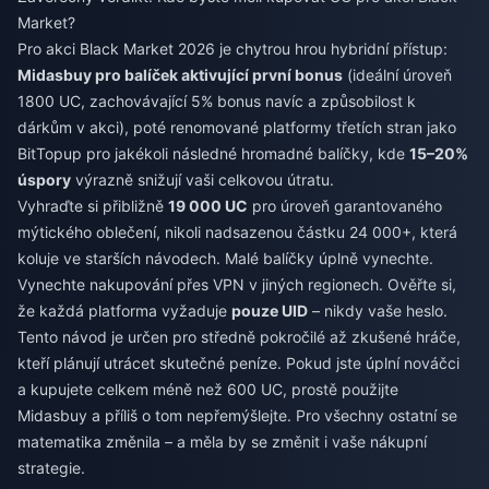
Market?
Pro akci Black Market 2026 je chytrou hrou hybridní přístup:
Midasbuy pro balíček aktivující první bonus
(ideální úroveň
1800 UC, zachovávající 5% bonus navíc a způsobilost k
dárkům v akci), poté renomované platformy třetích stran jako
BitTopup pro jakékoli následné hromadné balíčky, kde
15–20%
úspory
výrazně snižují vaši celkovou útratu.
Vyhraďte si přibližně
19 000 UC
pro úroveň garantovaného
mýtického oblečení, nikoli nadsazenou částku 24 000+, která
koluje ve starších návodech. Malé balíčky úplně vynechte.
Vynechte nakupování přes VPN v jiných regionech. Ověřte si,
že každá platforma vyžaduje
pouze UID
– nikdy vaše heslo.
Tento návod je určen pro středně pokročilé až zkušené hráče,
kteří plánují utrácet skutečné peníze. Pokud jste úplní nováčci
a kupujete celkem méně než 600 UC, prostě použijte
Midasbuy a příliš o tom nepřemýšlejte. Pro všechny ostatní se
matematika změnila – a měla by se změnit i vaše nákupní
strategie.