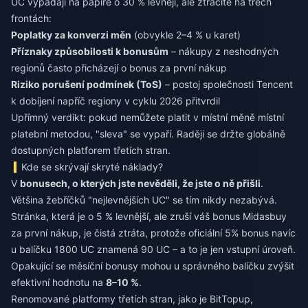
UC vypadají na papíře o 30 % levněji, ale ztrácíte na třech
frontách:
Poplatky za konverzi měn
(obvykle 2–4 % u karet)
Příznaky způsobilosti k bonusům
– nákupy z neshodných
regionů často přicházejí o bonus za první nákup
Riziko porušení podmínek (ToS)
– postoj společnosti Tencent
k dobíjení napříč regiony v cyklu 2026 přitvrdil
Upřímný verdikt: pokud nemůžete platit v místní měně místní
platební metodou, "sleva" se vypaří. Raději se držte globálně
dostupných platforem třetích stran.
Kde se skrývají skryté náklady?
V
bonusech, o kterých jste nevěděli, že jste o ně přišli
.
Většina žebříčků "nejlevnějších UC" se tím nikdy nezabývá.
Stránka, která je o 5 % levnější, ale zruší váš bonus Midasbuy
za první nákup, je čistá ztráta, protože oficiální 5% bonus navíc
u balíčku 1800 UC znamená 90 UC – a to je jen vstupní úroveň.
Opakující se měsíční bonusy mohou u správného balíčku zvýšit
efektivní hodnotu na
8–10 %
.
Renomované platformy třetích stran, jako je BitTopup,