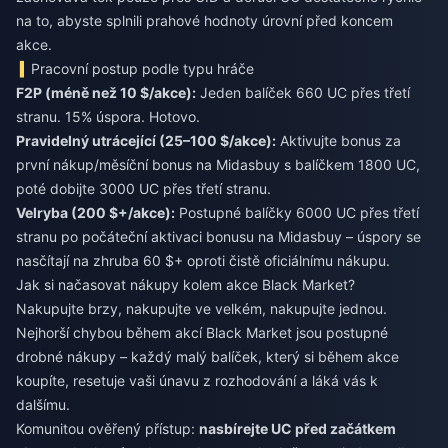
na to, abyste splnili prahové hodnoty úrovní před koncem
akce.
Pracovní postup podle typu hráče
F2P (méně než 10 $/akce):
Jeden balíček 660 UC přes třetí
stranu. 15% úspora. Hotovo.
Pravidelný utrácející (25–100 $/akce):
Aktivujte bonus za
první nákup/měsíční bonus na Midasbuy s balíčkem 1800 UC,
poté dobijte 3000 UC přes třetí stranu.
Velryba (200 $+/akce):
Postupné balíčky 6000 UC přes třetí
stranu po počáteční aktivaci bonusu na Midasbuy – úspory se
nasčítají na zhruba 60 $+ oproti čistě oficiálnímu nákupu.
Jak si načasovat nákupy kolem akce Black Market?
Nakupujte brzy, nakupujte ve velkém, nakupujte jednou.
Nejhorší chybou během akcí Black Market jsou postupné
drobné nákupy – každý malý balíček, který si během akce
koupíte, resetuje vaši únavu z rozhodování a láká vás k
dalšímu.
Komunitou ověřený přístup:
nasbírejte UC před začátkem