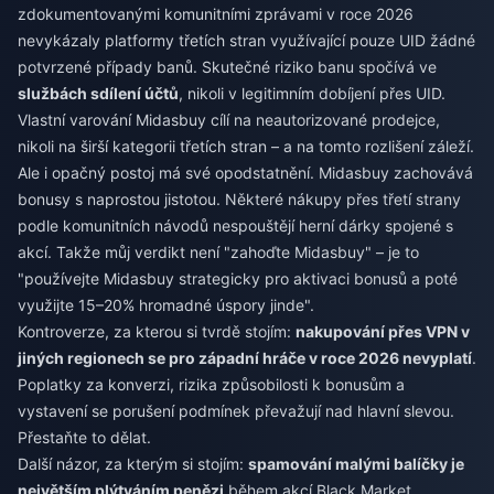
zdokumentovanými komunitními zprávami v roce 2026
nevykázaly platformy třetích stran využívající pouze UID žádné
potvrzené případy banů. Skutečné riziko banu spočívá ve
službách sdílení účtů
, nikoli v legitimním dobíjení přes UID.
Vlastní varování Midasbuy cílí na neautorizované prodejce,
nikoli na širší kategorii třetích stran – a na tomto rozlišení záleží.
Ale i opačný postoj má své opodstatnění. Midasbuy zachovává
bonusy s naprostou jistotou. Některé nákupy přes třetí strany
podle komunitních návodů nespouštějí herní dárky spojené s
akcí. Takže můj verdikt není "zahoďte Midasbuy" – je to
"používejte Midasbuy strategicky pro aktivaci bonusů a poté
využijte 15–20% hromadné úspory jinde".
Kontroverze, za kterou si tvrdě stojím:
nakupování přes VPN v
jiných regionech se pro západní hráče v roce 2026 nevyplatí
.
Poplatky za konverzi, rizika způsobilosti k bonusům a
vystavení se porušení podmínek převažují nad hlavní slevou.
Přestaňte to dělat.
Další názor, za kterým si stojím:
spamování malými balíčky je
největším plýtváním penězi
během akcí Black Market.