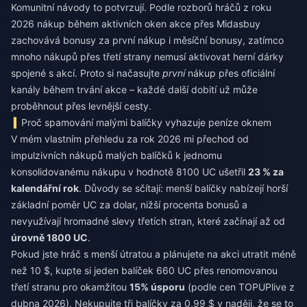
Komunitní návody to potvrzují. Podle rozborů hráčů z roku
2026 nákup během aktivních oken akce přes Midasbuy
zachovává bonusy za první nákup i měsíční bonusy, zatímco
mnoho nákupů přes třetí strany nemusí aktivovat herní dárky
spojené s akcí. Proto si načasujte
první
nákup přes oficiální
kanály během trvání akce – každé další dobití už může
proběhnout přes levnější cesty.
Proč spamování malými balíčky vyhazuje peníze oknem
V mém vlastním přehledu za rok 2026 mi přechod od
impulzivních nákupů malých balíčků k jednomu
konsolidovanému nákupu v hodnotě 8100 UC ušetřil
23 % za
kalendářní rok
. Důvody se sčítají: menší balíčky nabízejí horší
základní poměr UC za dolar, nižší procenta bonusů a
nevyužívají hromadné slevy třetích stran, které začínají až od
úrovně 1800 UC
.
Pokud jste hráč s menší útratou a plánujete na akci utratit méně
než 10 $, kupte si jeden balíček 660 UC přes renomovanou
třetí stranu pro okamžitou
15% úsporu
(podle cen TOPUPlive z
dubna 2026). Nekupujte tři balíčky za 0,99 $ v naději, že se to