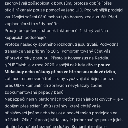
zachovávají způsobilost k bonusům, protože dobíjejí přes
oficiální kanály pouze pomocí vašeho UID. Pochybnější prodejci
využívající sdílení účtů mohou tyto bonusy zcela zrušit. Před
zaplacením si to vždy ověřte.
Proč je bezpečnost stránek faktorem č. 1, který většina
kupujících podceňuje?
Protože následky špatného rozhodnutí jsou trvalé. Podvodná
transakce vás připraví o 20 $. Kompromitovaný účet vás
připraví o roky postupu. Přesto je konsenzus na Redditu
r/PUBGMobile v roce 2026 jasnější než kdy dříve:
pouze
Midasbuy nebo nákupy přímo ve hře nesou nulové riziko
,
zatímco renomované třetí strany využívající dobíjení pouze
přes UID v komunitních zprávách nevykázaly žádné
zdokumentované případy banů.
Nebezpečí není v platformách třetích stran jako takových – je v
dobíjení přes sdílení účtů (stránky, které chtějí vaše
přihlašovací jméno nebo heslo) a neověřených prodejcích na
tržištích. Oficiální postoj Midasbuy je jednoznačný: pouze jejich
obchod zaručuje bezpečné služby. Komunitní realita je