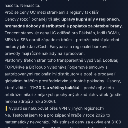
nasčítá. Nenasčítá.
Proč se ceny UC mezi stránkami a regiony tak liší?
Cenový rozdíl pohánějí tři síly:
úpravy kupní síly v regionech
,
hromadné dohody distributorů
a
poplatky za platební brány
.
Tencent stanovuje ceny UC odlišně pro Pákistán, Indii (BGMI),
MENA a SEA oproti západním trhům – protože místní platební
metody jako JazzCash, Easypaisa a regionální bankovní
převody mají různé náklady na zpracování.
Platformy třetích stran toho transparentně využívají. LootBar,
TOPUPlive a BitTopup vyjednávají objemové smlouvy s
autorizovanými regionálními distributory a poté je prodávají
globálním hráčům prostřednictvím jednotné pokladny. Úspory,
které vidíte –
11–20 % u většiny balíčků
– pocházejí z této
arbitráže, nikoli z nějakých pochybných zadních vrátek (podle
mnoha zdrojů z roku 2026).
Vyplatí se nakupovat přes VPN v jiných regionech?
Ne. Testoval jsem to a pro západní hráče v roce 2026 to
matematicky nevychází. Pákistánské ceny za ekvivalent 8100