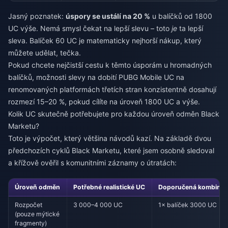
Jasný poznatek:
úspory se ustálí na 20 %
u balíčků od 1800
UC výše. Nemá smysl čekat na lepší slevu – toto
je
ta lepší
sleva. Balíček 60 UC je matematicky nejhorší nákup, který
můžete udělat, tečka.
Pokud chcete nejčistší cestu k těmto úsporám u hromadných
balíčků, možnosti
slevy na dobití PUBG Mobile UC
na
renomovaných platformách třetích stran konzistentně dosahují
rozmezí 15–20 %, pokud cílíte na úroveň 1800 UC a výše.
Kolik UC skutečně potřebujete pro každou úroveň odměn Black
Marketu?
Toto je výpočet, který většina návodů kazí. Na základě dvou
předchozích cyklů Black Marketu, které jsem osobně sledoval
a křížově ověřil s komunitními záznamy o útratách:
Úroveň odměn
Potřebné realistické UC
Doporučená kombinace
Rozpočet
3 000–4 000 UC
1× balíček 3000 UC
(pouze mýtické
fragmenty)