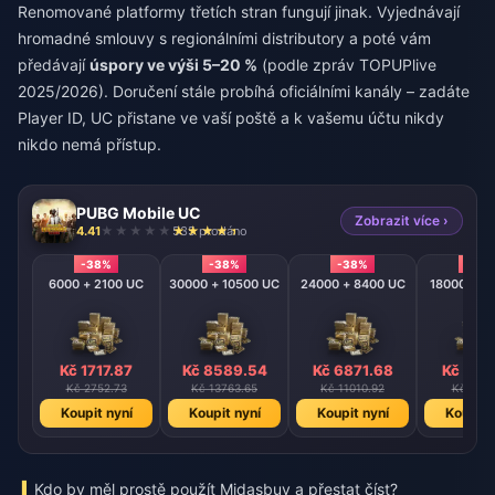
Renomované platformy třetích stran fungují jinak. Vyjednávají
hromadné smlouvy s regionálními distributory a poté vám
předávají
úspory ve výši 5–20 %
(podle zpráv TOPUPlive
2025/2026). Doručení stále probíhá oficiálními kanály – zadáte
Player ID, UC přistane ve vaší poště a k vašemu účtu nikdy
nikdo nemá přístup.
PUBG Mobile UC
Zobrazit více ›
4.41
535 prodáno
-38%
-38%
-38%
-38
6000 + 2100 UC
30000 + 10500 UC
24000 + 8400 UC
18000 + 6
Kč 1717.87
Kč 8589.54
Kč 6871.68
Kč 515
Kč 2752.73
Kč 13763.65
Kč 11010.92
Kč 8258
Koupit nyní
Koupit nyní
Koupit nyní
Koupit 
Kdo by měl prostě použít Midasbuy a přestat číst?