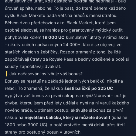
kumulativních útrat, kde částečný pokrok nic nepřináší – buď
úroveň splníte, nebo ne. To je past, do které během každého
cyklu Black Marketu padá většina hráčů s menší útratou.
Během dvou předchozích akcí Black Market, které jsem
osobně sledoval, se hranice pro garantovaný mýtický outfit
pohybovala kolem
19 000 UC
kumulativní útraty v rámci akce
– nikoliv oněch nadsazených 24 000+, které se objevují ve
starších videích s žebříčky. Rozpor pramení z toho, že lidé
započítávají útraty za Royale Pass a bedny odděleně a poté si
součty započítávají dvakrát.
Jak načasování ovlivňuje váš bonus?
Bonusy se resetují na základě jednotlivých balíčků, nikoli na
relaci. To znamená, že nákup
šesti balíčků po 325 UC
vyplýtvá váš bonus za první nákup na nejnižší úrovni – což je
chyba, kterou jsem před lety udělal a nyní na ni varuji každého
nového hráče. Optimální postup: aktivujte si bonus za první
nákup na
největším balíčku, který si můžete dovolit
(ideálně
1800 nebo 3000 UC), a poté vrstvěte menší dobití přes třetí
strany pro postupný posun v úrovních.