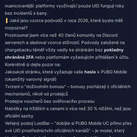
nuancovanější: platformy využívající pouze UID fungují roky
bez incidentů s bany.
Jaké jsou vzorce podvodů v roce 2026, které byste měli
rozpoznat?
Prozkoumal jsem více než 40 členů komunity na Discord
serverech a sledoval vzorce stížností. Podvody založené na
chargebacku téměř vždy vedly ke stránkám bez
pokladny
chráněné 2FA
nebo platformám vyžadujícím přihlášení k účtu.
Konkrétně si dejte pozor na:
Jakoukoli stránku, která vyžaduje vaše
heslo
k PUBG Mobile
(okamžitý varovný signál)
Tvrzení o "doživotním bonusu" – bonusy pocházejí z oficiálních
mechanismů, nikoli od prodejců
Prodejce voucherů bez ověřovacího procesu
Nabídky na tržištích s cenami o více než 30 % nižšími, než jsou
oficiální sazby
Veřejný postoj LootBar – "dobijte si PUBG Mobile UC přímo přes
své UID prostřednictvím oficiálních kanálů" – je model, který