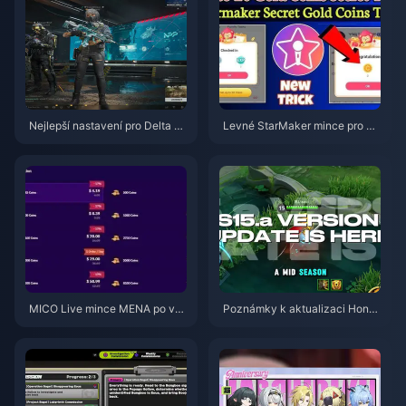
Nejlepší nastavení pro Delta Fo
Levné StarMaker mince pro ko
rce | Srpen 2026
nkurzy SupernovaX 2026 (slev
a 12–23 %)
MICO Live mince MENA po ver
Poznámky k aktualizaci Honor
zi v5.2: Nejlevnější nabídky 20
of Kings S15.a | Srpen 2026
26