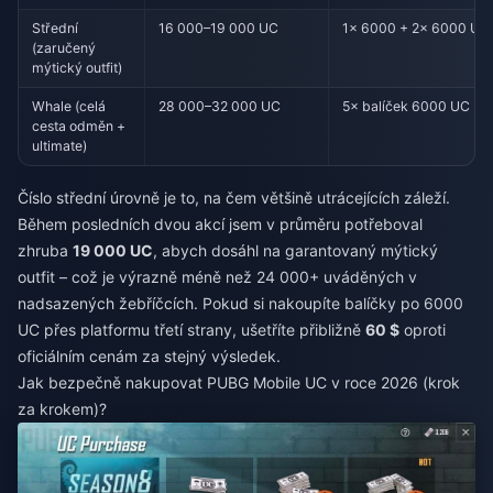
Střední
16 000–19 000 UC
1× 6000 + 2× 6000 UC
(zaručený
mýtický outfit)
Whale (celá
28 000–32 000 UC
5× balíček 6000 UC
cesta odměn +
ultimate)
Číslo střední úrovně je to, na čem většině utrácejících záleží.
Během posledních dvou akcí jsem v průměru potřeboval
zhruba
19 000 UC
, abych dosáhl na garantovaný mýtický
outfit – což je výrazně méně než 24 000+ uváděných v
nadsazených žebříčcích. Pokud si nakoupíte balíčky po 6000
UC přes platformu třetí strany, ušetříte přibližně
60 $
oproti
oficiálním cenám za stejný výsledek.
Jak bezpečně nakupovat PUBG Mobile UC v roce 2026 (krok
za krokem)?