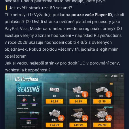
hledáte. Pokud platforma takto nefunguje, jděte pryč.
Jak ověřit stránku za 60 sekund?
Tři kontroly: (1) Vyžaduje pokladna
pouze vaše Player ID
, nikoli
přihlášení? (2) Uvádí stránka ověřené platební procesory jako
PayPal, Visa, Mastercard nebo zavedené regionální brány? (3)
Existuje veřejný záznam hodnocení – například PlayerAuctions
v roce 2026 ukazuje hodnocení dobití 4,6/5 z ověřených
objednávek. Pokud projdou všechny tři, jednáte s legitimním
operátorem.
Jak si vedou nejlepší stránky pro dobití UC v porovnání ceny,
rychlosti a bezpečnosti?