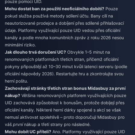
pouze pomocí UID.
Mohu dostat ban za použití neoficiálního dobití?
Pouze
pokud služba používá metody sdílení účtu. Bany cílí na
neautorizované prodejce a dobíjení přes sdílené přihlašovací
údaje. Platformy využívající pouze UID vedou přes oficiální
kanály a podle mnoha komunitních zpráv z roku 2026 nesou
minimální riziko.
Jak dlouho trvá doručení UC?
Obvykle 1–5 minut na
renomovaných platformách třetích stran, přičemž oficiální
pokyny připouštějí až 10–30 minut kvůli latenci serveru (podle
oficiální nápovědy 2026). Restartujte hru a zkontrolujte svou
herní poštu.
Zachovávají stránky třetích stran bonus Midasbuy za první
nákup?
Většina renomovaných platforem využívajících pouze
UID zachovává způsobilost k bonusům, protože dobíjejí přes
oficiální kanály. Některé herní dárky spojené s akcí se však
nemusí aktivovat spolehlivě – proto doporučuji Midasbuy pro
váš
první
nákup a třetí strany pro následné.
Mohu dobít UC příteli?
Ano. Platformy využívající pouze UID