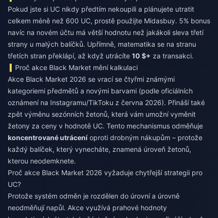
Pokud jste si UC nikdy předtím nekoupili a plánujete utratit
celkem méně než 600 UC, prostě použijte Midasbuy. 5% bonus
navíc na novém účtu má větší hodnotu než jakákoli sleva třetí
strany u malých balíčků. Upřímně, matematika se na stranu
třetích stran překlápí, až když utrácíte
10 $+
za transakci.
Proč akce Black Market mění kalkulaci
Akce Black Market 2026 se vrací se čtyřmi známými
kategoriemi předmětů a novými barvami (podle oficiálních
oznámení na Instagramu/TikToku z června 2026). Přináší také
zpět výměnu sezónních žetonů, která vám umožní vyměnit
žetony za ceny v hodnotě UC. Tento mechanismus odměňuje
koncentrované utrácení
oproti drobným nákupům – protože
každý balíček, který vynecháte, znamená úroveň žetonů,
kterou neodemknete.
Proč akce Black Market 2026 vyžaduje chytřejší strategii pro
UC?
Protože systém odměn je rozdělen do úrovní a úrovně
neodměňují napůl. Akce využívá prahové hodnoty