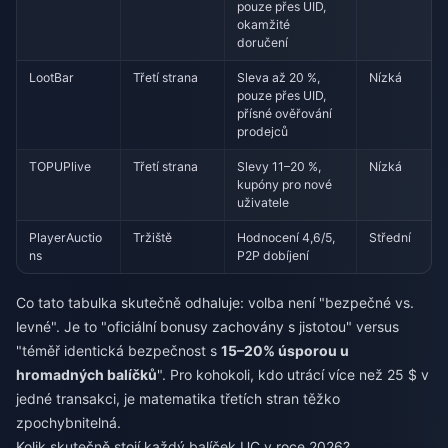
pouze přes UID,
okamžité
doručení
LootBar
Třetí strana
Sleva až 20 %,
Nízká
pouze přes UID,
přísné ověřování
prodejců
TOPUPlive
Třetí strana
Slevy 11–20 %,
Nízká
kupóny pro nové
uživatele
PlayerAuctio
Tržiště
Hodnocení 4,6/5,
Střední
ns
P2P dobíjení
Co tato tabulka skutečně odhaluje: volba není "bezpečné vs.
levné". Je to "oficiální bonusy zachovány s jistotou" versus
"téměř identická bezpečnost s
15–20% úsporou u
hromadných balíčků
". Pro kohokoli, kdo utrácí více než 25 $ v
jedné transakci, je matematika třetích stran těžko
zpochybnitelná.
Kolik skutečně stojí každý balíček UC v roce 2026?