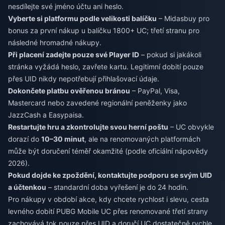
nesdílejte své jméno účtu ani heslo.
Vyberte si platformu podle velikosti balíčku
– Midasbuy pro
bonus za první nákup u balíčku 1800+ UC; třetí stranu pro
následné hromadné nákupy.
Při placení zadejte pouze své Player ID
– pokud si jakákoli
stránka vyžádá heslo, zavřete kartu. Legitimní dobití pouze
přes UID nikdy nepotřebují přihlašovací údaje.
Dokončete platbu ověřenou bránou
– PayPal, Visa,
Mastercard nebo zavedené regionální peněženky jako
JazzCash a Easypaisa.
Restartujte hru a zkontrolujte svou herní poštu
– UC obvykle
dorazí do
10–30 minut
, ale na renomovaných platformách
může být doručení téměř okamžité (podle oficiální nápovědy
2026).
Pokud dojde ke zpoždění, kontaktujte podporu se svým UID
a účtenkou
– standardní doba vyřešení je do 24 hodin.
Pro nákupy v období akce, kdy chcete rychlost i slevu, cesta
levného dobití PUBG Mobile UC
přes renomované třetí strany
zachovává tok pouze přes UID a doručí UC dostatečně rychle