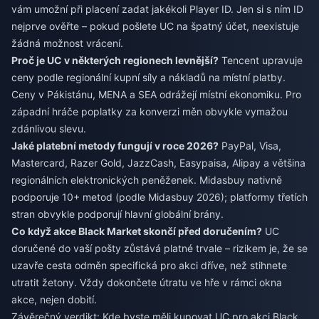
vám umožní při placení zadat jakékoli Player ID. Jen si s ním ID
nejprve ověřte – pokud pošlete UC na špatný účet, neexistuje
žádná možnost vrácení.
Proč je UC v některých regionech levnější?
Tencent upravuje
ceny podle regionální kupní síly a nákladů na místní platby.
Ceny v Pákistánu, MENA a SEA odrážejí místní ekonomiku. Pro
západní hráče poplatky za konverzi měn obvykle vymažou
zdánlivou slevu.
Jaké platební metody fungují v roce 2026?
PayPal, Visa,
Mastercard, Razer Gold, JazzCash, Easypaisa, Alipay a většina
regionálních elektronických peněženek. Midasbuy nativně
podporuje 10+ metod (podle Midasbuy 2026); platformy třetích
stran obvykle podporují hlavní globální brány.
Co když akce Black Market skončí před doručením?
UC
doručené do vaší pošty zůstává platné trvale – rizikem je, že se
uzavře cesta odměn specifická pro akci dříve, než stihnete
utratit žetony. Vždy dokončete útratu ve hře v rámci okna
akce, nejen dobití.
Závěrečný verdikt: Kde byste měli kupovat UC pro akci Black