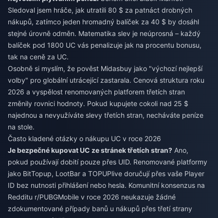
Sledoval jsem hráče, jak utratili 80 $ za patnáct drobných
nákupů, zatímco jeden hromadný balíček za 40 $ by dosáhl
stejné úrovně odměn. Matematika slev je neúprosná – každý
balíček pod 1800 UC vás penalizuje jak na procentu bonusu,
tak na ceně za UC.
Osobně si myslím, že pověst Midasbuy jako "výchozí nejlepší
volby" pro globální utrácející zastarala. Cenová struktura roku
2026 a vyspělost renomovaných platforem třetích stran
změnily rovnici hodnoty. Pokud kupujete cokoli nad 25 $
najednou a nevyužíváte slevy třetích stran, necháváte peníze
na stole.
Často kladené otázky o nákupu UC v roce 2026
Je bezpečné kupovat UC ze stránek třetích stran?
Ano,
pokud používají dobití pouze přes UID. Renomované platformy
jako BitTopup, LootBar a TOPUPlive doručují přes vaše Player
ID bez nutnosti přihlášení nebo hesla. Komunitní konsenzus na
Redditu r/PUBGMobile v roce 2026 neukazuje žádné
zdokumentované případy banů u nákupů přes třetí strany