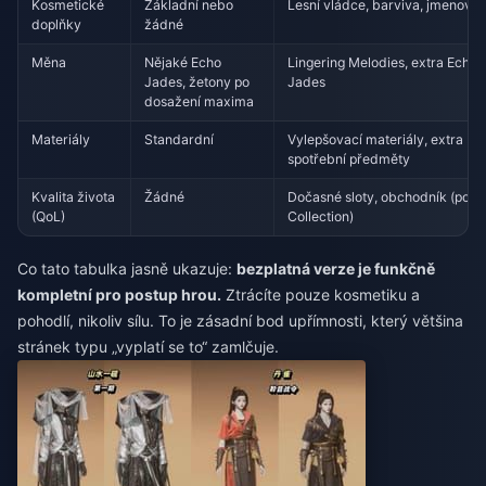
Kosmetické
Základní nebo
Lesní vládce, barviva, jmenovk
doplňky
žádné
Měna
Nějaké Echo
Lingering Melodies, extra Echo
Jades, žetony po
Jades
dosažení maxima
Materiály
Standardní
Vylepšovací materiály, extra
spotřební předměty
Kvalita života
Žádné
Dočasné sloty, obchodník (pou
(QoL)
Collection)
Co tato tabulka jasně ukazuje:
bezplatná verze je funkčně
kompletní pro postup hrou.
Ztrácíte pouze kosmetiku a
pohodlí, nikoliv sílu. To je zásadní bod upřímnosti, který většina
stránek typu „vyplatí se to“ zamlčuje.