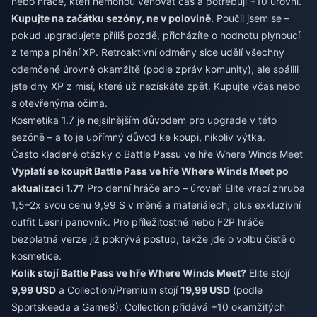
nebo hráče, kteří nemohou věnovat čas a potřebují +10 úrovní.
Kupujte na začátku sezóny, ne v polovině.
Poučil jsem se –
pokud upgradujete příliš pozdě, přicházíte o hodnotu plynoucí
z tempa plnění XP. Retroaktivní odměny sice udělí všechny
odemčené úrovně okamžitě (podle zpráv komunity), ale spálili
jste dny XP z misí, které už nezískáte zpět. Kupujte včas nebo
s otevřenýma očima.
Kosmetika 1.7 je nejsilnějším důvodem pro upgrade v této
sezóně – a to je upřímný důvod ke koupi, nikoliv výtka.
Často kladené otázky o Battle Passu ve hře Where Winds Meet
Vyplatí se koupit Battle Pass ve hře Where Winds Meet po
aktualizaci 1.7?
Pro denní hráče ano – úroveň Elite vrací zhruba
1,5–2x svou cenu 9,99 $ v měně a materiálech, plus exkluzivní
outfit Lesní panovník. Pro příležitostné nebo F2P hráče
bezplatná verze již pokrývá postup, takže jde o volbu čistě o
kosmetice.
Kolik stojí Battle Pass ve hře Where Winds Meet?
Elite stojí
9,99 USD
a Collection/Premium stojí
19,99 USD
(podle
Sportskeeda a Game8). Collection přidává +10 okamžitých