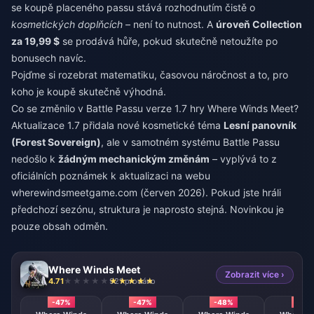
se koupě placeného passu stává rozhodnutím čistě o
kosmetických doplňcích
– není to nutnost. A
úroveň Collection
za 19,99 $
se prodává hůře, pokud skutečně netoužíte po
bonusech navíc.
Pojďme si rozebrat matematiku, časovou náročnost a to, pro
koho je koupě skutečně výhodná.
Co se změnilo v Battle Passu verze 1.7 hry Where Winds Meet?
Aktualizace 1.7 přidala nové kosmetické téma
Lesní panovník
(Forest Sovereign)
, ale v samotném systému Battle Passu
nedošlo k
žádným mechanickým změnám
– vyplývá to z
oficiálních poznámek k aktualizaci na webu
wherewindsmeetgame.com (červen 2026). Pokud jste hráli
předchozí sezónu, struktura je naprosto stejná. Novinkou je
pouze obsah odměn.
Where Winds Meet
Zobrazit více ›
4.71
921 prodáno
-47%
-47%
-48%
-47