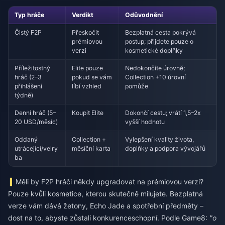
Typ hráče
Verdikt
Odůvodnění
Čistý F2P
Přeskočit
Bezplatná cesta pokrývá
prémiovou
postup; přijdete pouze o
verzi
kosmetické doplňky
Příležitostný
Elite pouze
Nedokončíte úrovně;
hráč (2–3
pokud se vám
Collection +10 úrovní
přihlášení
líbí vzhled
pomůže
týdně)
Denní hráč (5–
Koupit Elite
Dokončí cestu; vrátí 1,5–2x
20 USD/měsíc)
vyšší hodnotu
Oddaný
Collection +
Vylepšení kvality života,
utrácející/velry
měsíční karta
doplňky a podpora vývojářů
ba
Měli by F2P hráči někdy upgradovat na prémiovou verzi?
Pouze kvůli kosmetice, kterou skutečně milujete. Bezplatná
verze vám dává žetony, Echo Jade a spotřební předměty –
dost na to, abyste zůstali konkurenceschopní. Podle Game8:
"o