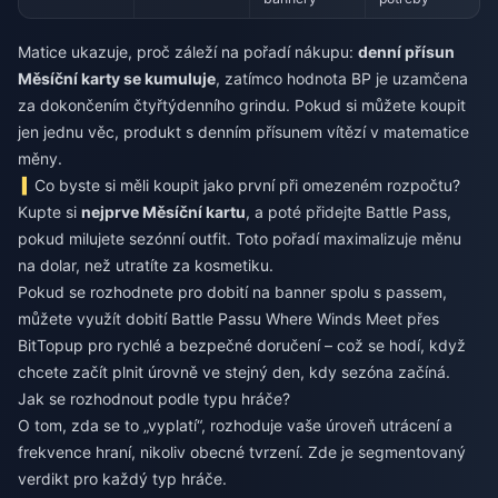
Matice ukazuje, proč záleží na pořadí nákupu:
denní přísun
Měsíční karty se kumuluje
, zatímco hodnota BP je uzamčena
za dokončením čtyřtýdenního grindu. Pokud si můžete koupit
jen jednu věc, produkt s denním přísunem vítězí v matematice
měny.
Co byste si měli koupit jako první při omezeném rozpočtu?
Kupte si
nejprve Měsíční kartu
, a poté přidejte Battle Pass,
pokud milujete sezónní outfit. Toto pořadí maximalizuje měnu
na dolar, než utratíte za kosmetiku.
Pokud se rozhodnete pro dobití na banner spolu s passem,
můžete využít
dobití Battle Passu Where Winds Meet
přes
BitTopup pro rychlé a bezpečné doručení – což se hodí, když
chcete začít plnit úrovně ve stejný den, kdy sezóna začíná.
Jak se rozhodnout podle typu hráče?
O tom, zda se to „vyplatí“, rozhoduje vaše úroveň utrácení a
frekvence hraní, nikoliv obecné tvrzení. Zde je segmentovaný
verdikt pro každý typ hráče.