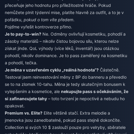
přeceňuje jeho hodnotu pro příležitostné hráče. Pokud
nemůžete plnit týdenní mise, platíte hlavně za outfit, a to je v
pořádku,
pokud o tom víte předem
.
Pojďme vyřešit kontroverze přímo.
Je to pay-to-win?
Ne. Odměny ovlivňují kosmetiku, pohodlí a
zásoby materiálů – nikoliv čistou bojovou sílu, kterou nelze
získat jinde. QoL výhody (více léků, inventář) jsou otázkou
pohodlí, nikoliv dominance. Je to pass zaměřený na kosmetiku
a pohodlí, tečka.
Je měna v uzavřeném cyklu „reálná hodnota“?
Částečně.
Testoval jsem reinvestování měny z BP do banneru a převedlo
se to na zlomek 10-tahu. Měna je tedy skutečným bonusem k
vylepšením a kosmetice, ale
nekupujte pass s očekáváním, že
si zafinancujete tahy
– toto tvrzení je nepoctivé a nebudu ho
opakovat.
Premium vs. Elite?
Elite většině stačí. Extra melodie a
jmenovka jsou zanedbatelné, pokud pass stejně dokončíte.
Collection si svých 10 $ zaslouží pouze pro velryby, sběratele