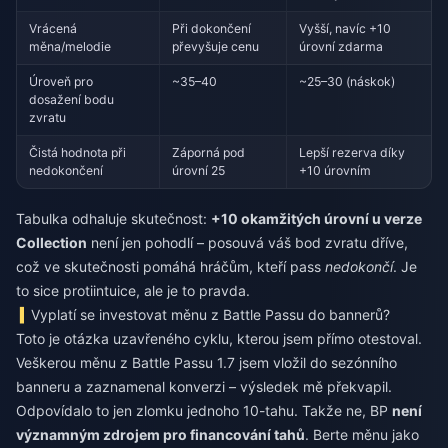
Vrácená
Při dokončení
Vyšší, navíc +10
měna/melodie
převyšuje cenu
úrovní zdarma
Úroveň pro
~35–40
~25–30 (náskok)
dosažení bodu
zvratu
Čistá hodnota při
Záporná pod
Lepší rezerva díky
nedokončení
úrovní 25
+10 úrovním
Tabulka odhaluje skutečnost:
+10 okamžitých úrovní u verze
Collection
není jen pohodlí – posouvá váš bod zvratu dříve,
což ve skutečnosti pomáhá hráčům, kteří pass
nedokončí
. Je
to sice protiintuice, ale je to pravda.
Vyplatí se investovat měnu z Battle Passu do bannerů?
Toto je otázka uzavřeného cyklu, kterou jsem přímo otestoval.
Veškerou měnu z Battle Passu 1.7 jsem vložil do sezónního
banneru a zaznamenal konverzi – výsledek mě překvapil.
Odpovídalo to jen zlomku jednoho 10-tahu. Takže ne, BP
není
významným zdrojem pro financování tahů
. Berte měnu jako