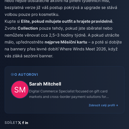
nebo nejste dostatečně aktivní na plnění týdenních misí,
bezplatná verze již váš postup pokrývá a upgrade se stává
volbou pouze pro kosmetiku.
Kupte si
Elite, pokud milujete outfit a hrajete pravidelně
.
Zvolte
Collection
pouze tehdy, pokud jste sběratel nebo
nemůžete věnovat cca 2,5–3 hodiny týdně. A pokud utrácíte
málo, upřednostněte
nejprve Měsíční kartu
– a poté si dobijte
na bannery přes
levné dobití Where Winds Meet 2026
, když
vás zláká sezónní banner.
O AUTOROVI
Sarah Mitchell
Digital Commerce Specialist focused on gift card
markets and cross-border payment solutions for
gaming platforms.
Zobrazit celý profil →
SDÍLET