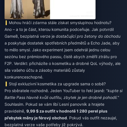
Mohou hráči zdarma stále získat smysluplnou hodnotu?
Ano – a to je část, kterou komunita podceňuje. Jak potvrdil
Game8, bezplatná verze je
dostačující pro žetony do obchodu
a poskytuje dostatek spotřebních předmětů a Echo Jade, aby
to mělo smysl. Jako experiment jsem odehrál jednu celou
sezónu bez prémiového passu, čistě abych změřil ztrátu pro
F2P. Verdikt: přicházíte o kosmetiku a drobné QoL výhody, ale
síla vašeho účtu a zásoby materiálů zůstaly
konkurenceschopné.
Stojí exkluzivní kosmetika za upgrade sama o sobě?
Pro sběratele rozhodně. Jeden YouTuber to řekl jasně:
"kupte si
Battle Pass hlavně kvůli outfitu, zbytek je jen drobné pohodlí."
Souhlasím. Pokud se vám líbí Lesní panovník a hrajete
pravidelně,
9,99 $ za outfit v hodnotě 1 280 perel plus
přebytek měny je férový obchod
. Pokud vás outfit nezaujal,
bezplatná verze vaše potřeby již pokrývá.