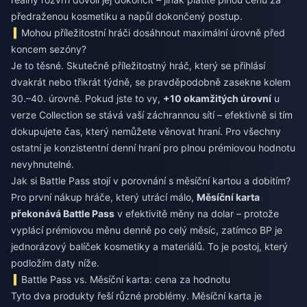
předraženou kosmetiku a napůl dokončený postup.
Mohou příležitostní hráči dosáhnout maximální úrovně před
koncem sezóny?
Je to těsné. Skutečně příležitostný hráč, který se přihlásí
dvakrát nebo třikrát týdně, se pravděpodobně zasekne kolem
30.–40. úrovně. Pokud jste to vy,
+10 okamžitých úrovní
u
verze Collection se stává vaší záchrannou sítí – efektivně si tím
dokupujete čas, který nemůžete věnovat hraní. Pro všechny
ostatní je konzistentní denní hraní pro plnou prémiovou hodnotu
nevyhnutelné.
Jak si Battle Pass stojí v porovnání s měsíční kartou a dobitím?
Pro první nákup hráče, který utrácí málo,
Měsíční karta
překonává Battle Pass
v efektivitě měny na dolar – protože
vyplácí prémiovou měnu denně po celý měsíc, zatímco BP je
jednorázový balíček kosmetiky a materiálů. To je postoj, který
podložím daty níže.
Battle Pass vs. Měsíční karta: cena za hodnotu
Tyto dva produkty řeší různé problémy. Měsíční karta je