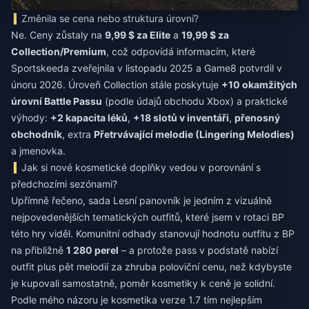
Změnila se cena nebo struktura úrovní?
Ne. Ceny zůstaly na
9,99 $ za Elite
a
19,99 $ za
Collection/Premium
, což odpovídá informacím, které
Sportskeeda zveřejnila v listopadu 2025 a Game8 potvrdil v
únoru 2026. Úroveň Collection stále poskytuje
+10 okamžitých
úrovní Battle Passu
(podle údajů obchodu Xbox) a praktické
výhody:
+2 kapacita léků
,
+18 slotů v inventáři
,
přenosný
obchodník
, extra
Přetrvávající melodie (Lingering Melodies)
a jmenovka.
Jak si nové kosmetické doplňky vedou v porovnání s
předchozími sezónami?
Upřímně řečeno, sada Lesní panovník je jedním z vizuálně
nejpovedenějších tematických outfitů, které jsem v rotaci BP
této hry viděl. Komunitní odhady stanovují hodnotu outfitu z BP
na přibližně
1 280 perel
– a protože pass v podstatě nabízí
outfit plus pět melodií za zhruba poloviční cenu, než kdybyste
je kupovali samostatně, poměr kosmetiky k ceně je solidní.
Podle mého názoru je kosmetika verze 1.7 tím nejlepším