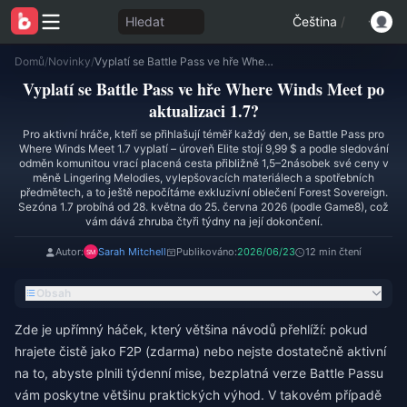
Hledat
Čeština
/
Domů
/
Novinky
/
Vyplatí se Battle Pass ve hře Where Winds Meet po aktualizaci 1.7?
Vyplatí se Battle Pass ve hře Where Winds Meet po
aktualizaci 1.7?
Pro aktivní hráče, kteří se přihlašují téměř každý den, se Battle Pass pro
Where Winds Meet 1.7 vyplatí – úroveň Elite stojí 9,99 $ a podle sledování
odměn komunitou vrací placená cesta přibližně 1,5–2násobek své ceny v
měně Lingering Melodies, vylepšovacích materiálech a spotřebních
předmětech, a to ještě nepočítáme exkluzivní oblečení Forest Sovereign.
Sezóna 1.7 probíhá od 28. května do 25. června 2026 (podle Game8), což
vám dává zhruba čtyři týdny na její dokončení.
Autor:
Sarah Mitchell
Publikováno:
2026/06/23
12 min čtení
Obsah
Zde je upřímný háček, který většina návodů přehlíží: pokud
hrajete čistě jako F2P (zdarma) nebo nejste dostatečně aktivní
na to, abyste plnili týdenní mise, bezplatná verze Battle Passu
vám poskytne většinu praktických výhod. V takovém případě