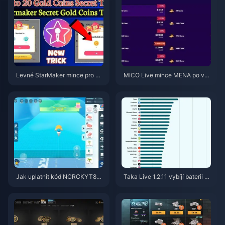
Levné StarMaker mince pro ko
MICO Live mince MENA po ver
nkurzy SupernovaX 2026 (slev
zi v5.2: Nejlevnější nabídky 20
a 12–23 %)
26
Jak uplatnit kód NCRCKYT8EF
Taka Live 1.2.11 vybíjí baterii př
pro získání Eggy Coins zdarma
íliš rychle po aktualizaci z červ
(srpen 2026)
ence 2026? Příčiny a řešení