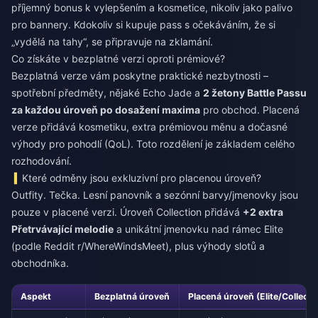
příjemný bonus k vylepšením a kosmetice, nikoliv jako palivo
pro bannery. Kdokoliv si kupuje pass s očekáváním, že si
„vydělá na tahy“, se připravuje na zklamání.
Co získáte v bezplatné verzi oproti prémiové?
Bezplatná verze vám poskytne praktické nezbytnosti –
spotřební předměty, nějaké Echo Jade a
2 žetony Battle Passu
za každou úroveň po dosažení maxima
pro obchod. Placená
verze přidává kosmetiku, extra prémiovou měnu a dočasné
výhody pro pohodlí (QoL). Toto rozdělení je základem celého
rozhodování.
Které odměny jsou exkluzivní pro placenou úroveň?
Outfity. Tečka. Lesní panovník a sezónní barvy/jmenovky jsou
pouze v placené verzi. Úroveň Collection přidává
+2 extra
Přetrvávající melodie
a unikátní jmenovku nad rámec Elite
(podle Reddit r/WhereWindsMeet), plus výhody slotů a
obchodníka.
Aspekt
Bezplatná úroveň
Placená úroveň (Elite/Collecti