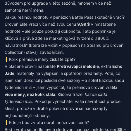
důvodem pro upgrade v této sezóně, mnohem více než
samotná herní měna.
Jakou reálnou hodnotu v penězích Battle Pass skutečně vrací?
Úroveň Elite vrací více než svou cenu
9,99 $
v hmatatelné
hodnotě – ale pouze pokud ji dokončíte. Tato podmínka je
klíčová a právě zde se marketingová tvrzení o „1800%
návratnosti“ (která lze vidět v popisech na Steamu pro úroveň
Collection) stávají zavádějícími.
Kolik prémiové měny získáte zpět?
V placené úrovni nasbíráte
Přetrvávající melodie
, extra
Echo
Jade
, materiály na vylepšení a spotřební předměty. Poté, co
jsem sám dokončil poslední dvě sezóny – a splnil každou sadu
týdenních misí – jsem vypočítal, že prémiová úroveň vrátila
více měny, než kolik stála
. Klíčová fráze:
každá sada
týdenních misí
. Pokud je vynecháte, vaše návratnost prudce
klesá, protože v druhé polovině úrovní se nacházejí ty
nejhodnotnější odměny.
Kde je bod zvratu oproti pořizovací ceně?
Bod zvratu se podle mých sledování nachází někde kolem
35.–