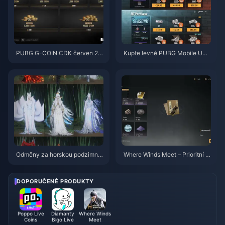
PUBG G-COIN CDK červen 20
Kupte levné PUBG Mobile UC
26: Vyplatí se opravdu dvojitá
pro spolupráci s Naruto Shippu
promo akce za 91,43 $?
den (červenec 2026): Ceny, ne
jlepší balíčky a bezpečné dobit
í
Odměny za horskou podzimní
Where Winds Meet – Prioritní k
událost ve hře Where Winds M
ontrolní seznam pro Hidden Mo
eet – červenec 2026: Kompletn
untain | červenec 2026
í seznam, měna a priorita
DOPORUČENÉ PRODUKTY
Poppo Live
Diamanty
Where Winds
Coins
Bigo Live
Meet