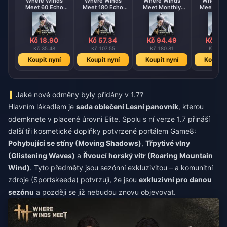
Where Winds
Where Winds
Where Winds
Where W
Meet 60 Echo
Meet 180 Echo
Meet Monthly
Meet 300 Echo
Beads
Beads
Pass
Bead
Kč 18.90
Kč 57.34
Kč 94.49
Kč 94
Kč 35.48
Kč 107.55
Kč 180.81
Kč 177
Koupit nyní
Koupit nyní
Koupit nyní
Koupit 
Jaké nové odměny byly přidány v 1.7?
Hlavním lákadlem je
sada oblečení Lesní panovník
, kterou
odemknete v placené úrovni Elite. Spolu s ní verze 1.7 přináší
další tři kosmetické doplňky potvrzené portálem Game8:
Pohybující se stíny (Moving Shadows)
,
Třpytivé vlny
(Glistening Waves)
a
Řvoucí horský vítr (Roaring Mountain
Wind)
. Tyto předměty jsou sezónní exkluzivitou – a komunitní
zdroje (Sportskeeda) potvrzují, že jsou
exkluzivní pro danou
sezónu
a později se již nebudou znovu objevovat.