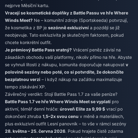
nejprve Měsíční kartu.
Vracejí se kosmetické doplňky z Battle Passu ve hře Where
Winds Meet?
Ne – komunitní zdroje (Sportskeeda) potvrzují,
že kosmetika z BP je
sezónně exkluzivní
a později se již
neobjevuje. Tato exkluzivita je skutečným faktorem, pokud
chcete konkrétní outfit.
Je prémiový Battle Pass vratný?
Vrácení peněz závisí na
zásadách obchodu vaší platformy, nikoliv přímo na hře. Abyste
se vyhnuli lítosti z nákupu, komunita doporučuje nakupovat
v
polovině sezóny nebo poté, co si potvrdíte, že dokončíte
bezplatnou verzi
– i když nákup na začátku maximalizuje
tempo získávání XP.
Závěrečný verdikt: Stojí Battle Pass 1.7 za vaše peníze?
Battle Pass 1.7 ve hře Where Winds Meet se vyplatí
pro
aktivní, téměř denní hráče:
úroveň Elite za 9,99 $
vrací po
dokončení zhruba
1,5–2x svou cenu
v měně a materiálech,
plus exkluzivní outfit Lesní panovník – to vše v rámci sezóny
28. května – 25. června 2026
. Pokud hrajete čistě zdarma