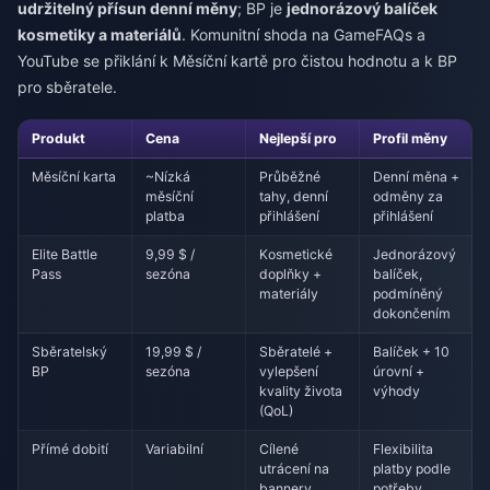
udržitelný přísun denní měny
; BP je
jednorázový balíček
kosmetiky a materiálů
. Komunitní shoda na GameFAQs a
YouTube se přiklání k Měsíční kartě pro čistou hodnotu a k BP
pro sběratele.
Produkt
Cena
Nejlepší pro
Profil měny
Měsíční karta
~Nízká
Průběžné
Denní měna +
měsíční
tahy, denní
odměny za
platba
přihlášení
přihlášení
Elite Battle
9,99 $ /
Kosmetické
Jednorázový
Pass
sezóna
doplňky +
balíček,
materiály
podmíněný
dokončením
Sběratelský
19,99 $ /
Sběratelé +
Balíček + 10
BP
sezóna
vylepšení
úrovní +
kvality života
výhody
(QoL)
Přímé dobití
Variabilní
Cílené
Flexibilita
utrácení na
platby podle
bannery
potřeby