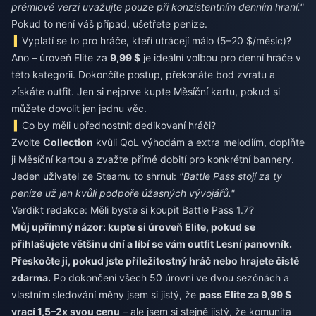
prémiové verzi uvažujte pouze při konzistentním denním hraní."
Pokud to není váš případ, ušetřete peníze.
Vyplatí se to pro hráče, kteří utrácejí málo (5–20 $/měsíc)?
Ano – úroveň Elite za
9,99 $
je ideální volbou pro denní hráče v
této kategorii. Dokončíte postup, překonáte bod zvratu a
získáte outfit. Jen si nejprve kupte Měsíční kartu, pokud si
můžete dovolit jen jednu věc.
Co by měli upřednostnit dedikovaní hráči?
Zvolte
Collection
kvůli QoL výhodám a extra melodiím, doplňte
ji Měsíční kartou a zvažte přímé dobití pro konkrétní bannery.
Jeden uživatel ze Steamu to shrnul:
"Battle Pass stojí za ty
peníze už jen kvůli podpoře úžasných vývojářů."
Verdikt redakce: Měli byste si koupit Battle Pass 1.7?
Můj upřímný názor: kupte si úroveň Elite, pokud se
přihlašujete většinu dní a líbí se vám outfit Lesní panovník.
Přeskočte ji, pokud jste příležitostný hráč nebo hrajete čistě
zdarma.
Po dokončení všech 50 úrovní ve dvou sezónách a
vlastním sledování měny jsem si jistý, že
pass Elite za 9,99 $
vrací 1,5–2x svou cenu
– ale jsem si stejně jistý, že komunita