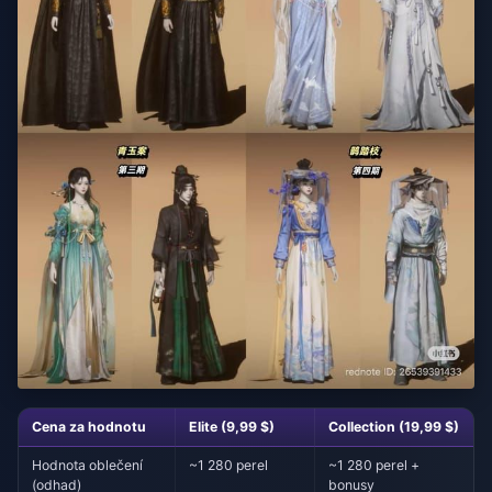
Cena za hodnotu
Elite (9,99 $)
Collection (19,99 $)
Hodnota oblečení
~1 280 perel
~1 280 perel +
(odhad)
bonusy