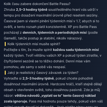
Kolik času zabere dokončení Battle Passu?
Zhruba
2,5–3 hodiny týdně
soustředěného hraní vás udrží v
tempu pro dosažení maximální úrovně před resetem sezóny.
Časoval jsem si vlastní plnění týdenních misí v 1.7, abych si to
ověřil, a tento rozsah platil konzistentně. XP pro Battle Pass
pocházejí z
denních, týdenních a periodických misí
(podle
Game8), takže postup je stabilní, nikoliv nárazový.
Kolik týdenních misí musíte splnit?
Počítejte s tím, že musíte splnit
každou sadu týdenních misí
každý týden. Tvoří většinu vašich XP a pokud týden ztratíte, v
čtyřtýdenní sezóně se to těžko dohání. Denní mise vám
pomohou, ale samy o sobě vás nespasí.
Jaký je realistický časový závazek za týden?
Vyhraďte si
2,5–3 hodiny týdně
, pokud chcete pohodlně
dosáhnout maximální úrovně. Hardcore hráči, kteří stejně dělají
obsah v otevřeném světě, toho dosáhnou pasivně. Zde je můj
názor:
většina návodů „vyplatí se to“ tento časový náklad
zcela ignoruje.
Pass má hodnotu pouze tehdy, pokud vám váš
reálný rozvrh dovolí jej dokončit – jinak platíte plnou cenu za