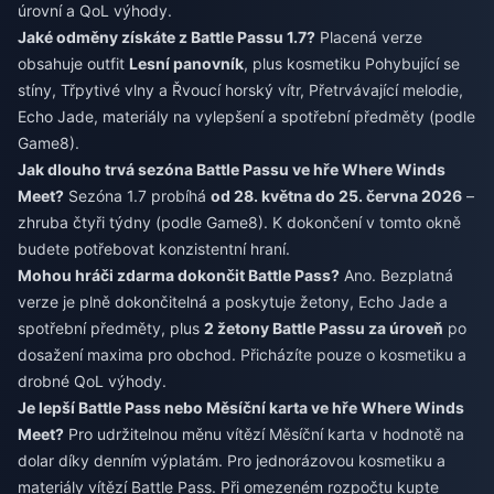
úrovní a QoL výhody.
Jaké odměny získáte z Battle Passu 1.7?
Placená verze
obsahuje outfit
Lesní panovník
, plus kosmetiku Pohybující se
stíny, Třpytivé vlny a Řvoucí horský vítr, Přetrvávající melodie,
Echo Jade, materiály na vylepšení a spotřební předměty (podle
Game8).
Jak dlouho trvá sezóna Battle Passu ve hře Where Winds
Meet?
Sezóna 1.7 probíhá
od 28. května do 25. června 2026
–
zhruba čtyři týdny (podle Game8). K dokončení v tomto okně
budete potřebovat konzistentní hraní.
Mohou hráči zdarma dokončit Battle Pass?
Ano. Bezplatná
verze je plně dokončitelná a poskytuje žetony, Echo Jade a
spotřební předměty, plus
2 žetony Battle Passu za úroveň
po
dosažení maxima pro obchod. Přicházíte pouze o kosmetiku a
drobné QoL výhody.
Je lepší Battle Pass nebo Měsíční karta ve hře Where Winds
Meet?
Pro udržitelnou měnu vítězí Měsíční karta v hodnotě na
dolar díky denním výplatám. Pro jednorázovou kosmetiku a
materiály vítězí Battle Pass. Při omezeném rozpočtu kupte