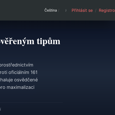
Přihlásit se
/
Registro
Čeština
/
 ověřeným tipům
prostřednictvím
ti oficiálním 161
dhaluje osvědčené
pro maximalizaci
í