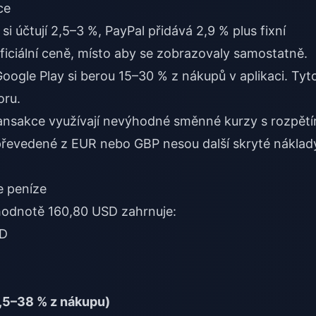
ce
si účtují 2,5–3 %, PayPal přidává 2,9 % plus fixní
ficiální ceně, místo aby se zobrazovaly samostatně.
oogle Play si berou 15–30 % z nákupů v aplikaci. Tyt
oru.
ansakce využívají nevýhodné směnné kurzy s rozpět
řevedené z EUR nebo GBP nesou další skryté náklad
e peníze
 hodnotě 160,80 USD zahrnuje:
SD
,5–38 % z nákupu)