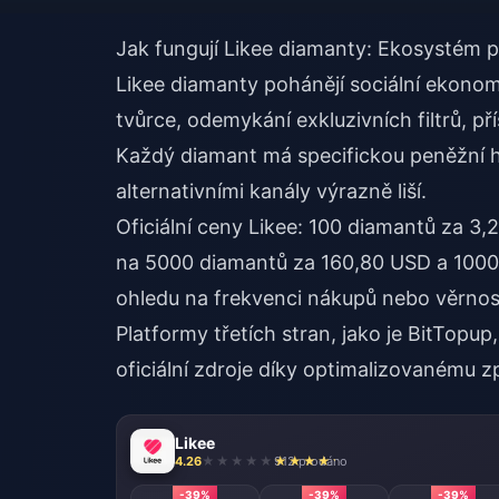
Jak fungují Likee diamanty: Ekosystém
Likee diamanty pohánějí sociální ekonomi
tvůrce, odemykání exkluzivních filtrů, 
Každý diamant má specifickou peněžní h
alternativními kanály výrazně liší.
Oficiální ceny Likee: 100 diamantů za 3
na 5000 diamantů za 160,80 USD a 10000
ohledu na frekvenci nákupů nebo věrnos
Platformy třetích stran, jako je BitTopup,
oficiální zdroje díky optimalizovanému z
Likee
4.26
912 prodáno
-39%
-39%
-39%