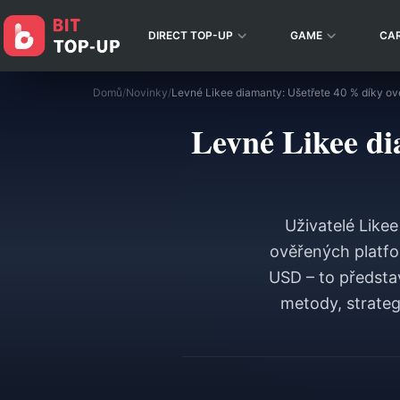
DIRECT TOP-UP
GAME
CA
Domů
/
Novinky
/
Levné Likee di
Uživatelé Like
ověřených platfo
USD – to předsta
metody, strateg