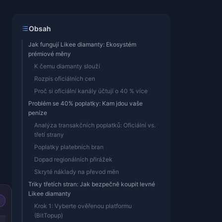
Obsah
Jak fungují Likee diamanty: Ekosystém
prémiové měny
K čemu diamanty slouží
Rozpis oficiálních cen
Proč si oficiální kanály účtují o 40 % více
Problém se 40% poplatky: Kam jdou vaše
peníze
Analýza transakčních poplatků: Oficiální vs.
třetí strany
Poplatky platebních bran
Dopad regionálních přirážek
Skryté náklady na převod měn
Triky třetích stran: Jak bezpečně koupit levné
Likee diamanty
Krok 1: Vyberte ověřenou platformu
(BitTopup)
-39%