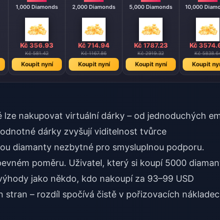
1,000 Diamonds
2,000 Diamonds
5,000 Diamonds
10,000 Diam
Kč 356.93
Kč 714.94
Kč 1787.23
Kč 3574.
Kč 581.42
Kč 1167.86
Kč 2919.32
Kč 5838.6
Koupit nyní
Koupit nyní
Koupit nyní
Koupit ny
é lze nakupovat virtuální dárky – od jednoduchých em
dnotné dárky zvyšují viditelnost tvůrce
jsou diamanty nezbytné pro smysluplnou podporu.
evném poměru. Uživatel, který si koupí 5000 diaman
é výhody jako někdo, kdo nakoupí za 93–99 USD
 stran – rozdíl spočívá čistě v pořizovacích nákladec