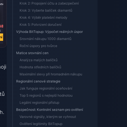
Krok 2: Propojení účtu a zabezpečení
onds
20000 Diamonds
Krok 3: Vyberte balíček diamantů
Krok 4: Výběr platební metody
Krok 5: Potvrzení doručení
68
Kč 7149.36
4
Kč 11677.23
Výhoda BitTopup: Výpočet reálných úspor
ní
Koupit nyní
Srovnání nákupu 1000 diamantů
Roční úspory pro tvůrce
Matice srovnání cen
Analýza malých balíčků
oji
Hodnota středních balíčků
Maximální slevy při hromadném nákupu
Regionální cenové strategie
Jak funguje regionální oceňování
tů
Top 5 regionů s nejlepší hodnotou
Legální regionální přístup
Bezpečnost: Kontrolní seznam pro ověření
h.
Varovné signály, kterým se vyhnout
Ověření legitimity BitTopup