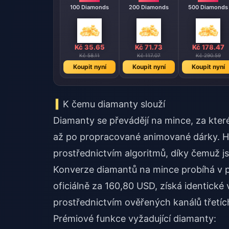
100 Diamonds
200 Diamonds
500 Diamonds
Kč 35.65
Kč 71.73
Kč 178.47
Kč 58.11
Kč 117.07
Kč 290.59
Koupit nyní
Koupit nyní
Koupit nyní
K čemu diamanty slouží
Diamanty se převádějí na mince, za kter
až po propracované animované dárky. Ho
prostřednictvím algoritmů, díky čemuž 
Konverze diamantů na mince probíhá v p
oficiálně za 160,80 USD, získá identick
prostřednictvím ověřených kanálů třetích
Prémiové funkce vyžadující diamanty: