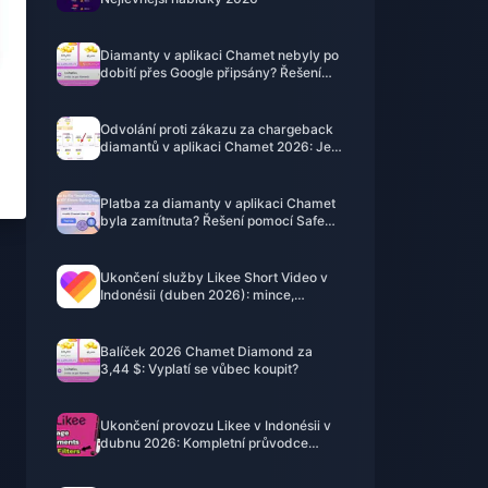
Diamanty v aplikaci Chamet nebyly po
dobití přes Google připsány? Řešení
pro rok 2026
Odvolání proti zákazu za chargeback
diamantů v aplikaci Chamet 2026: Je
úspěšnost skutečně 0 %?
Platba za diamanty v aplikaci Chamet
byla zamítnuta? Řešení pomocí Safe
Buy (červen 2026)
Ukončení služby Likee Short Video v
Indonésii (duben 2026): mince,
zálohování a další kroky
Balíček 2026 Chamet Diamond za
3,44 $: Vyplatí se vůbec koupit?
Ukončení provozu Likee v Indonésii v
dubnu 2026: Kompletní průvodce
dalšími kroky