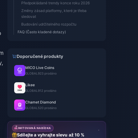
Předpokládané trendy konce roku 2026
Změny zásad platformy, které je třeba
sledovat
Budování udržitelného rozpočtu
FAQ (Často kladené dotazy)
o
ím
Doporučené produkty
y,
MICO Live Coins
GLOBAL
923 prodáno
Likee
GLOBAL
912 prodáno
Chamet Diamond
GLOBAL
520 prodáno
LIMITOVANÁ NABÍDKA
Sdílejte a vyhrajte slevu až 10 %