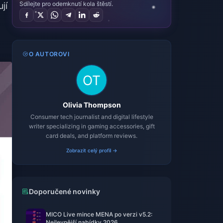
Sdílejte pro odemknutí kola štěstí.
jí
O AUTOROVI
Olivia Thompson
Consumer tech journalist and digital lifestyle
writer specializing in gaming accessories, gift
card deals, and platform reviews.
Zobrazit celý profil →
Doporučené novinky
MICO Live mince MENA po verzi v5.2:
Nejlevnější nabídky 2026