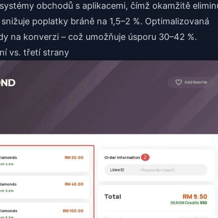
osystémy obchodů s aplikacemi, čímž okamžitě eliminu
 snižuje poplatky bráně na 1,5–2 %. Optimalizovaná
dy na konverzi – což umožňuje úsporu 30–42 %.
í vs. třetí strany