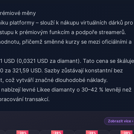
 prémiové měny
ku platformy – slouží k nákupu virtuálních dárků pro
přístupu k prémiovým funkcím a podpoře streamerů.
odnotu, přičemž směnné kurzy se mezi oficiálními a
,21 USD (0,0321 USD za diamant). Tato cena se škáluje
 za 321,59 USD. Sazby zůstávají konstantní bez
t, což vytváří značné dlouhodobé náklady.
 nabízejí
levné Likee diamanty
o 30–42 % levněji než
pracování transakcí.
Zobrazit více ›
-39%
-39%
-39%
-39%