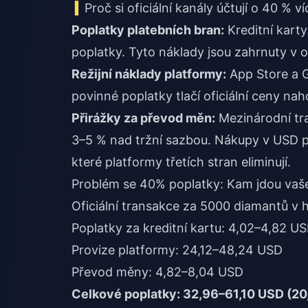
Proč si oficiální kanály účtují o 40 % ví
Poplatky platebních bran:
Kreditní karty 
poplatky. Tyto náklady jsou zahrnuty v o
Režijní náklady platformy:
App Store a G
povinné poplatky tlačí oficiální ceny nah
Přirážky za převod měn:
Mezinárodní tr
3–5 % nad tržní sazbou. Nákupy v USD p
které platformy třetích stran eliminují.
Problém se 40% poplatky: Kam jdou vaš
Oficiální transakce za 5000 diamantů v
Poplatky za kreditní kartu: 4,02–4,82 U
Provize platformy: 24,12–48,24 USD
Převod měny: 4,82–8,04 USD
Celkové poplatky: 32,96–61,10 USD (20