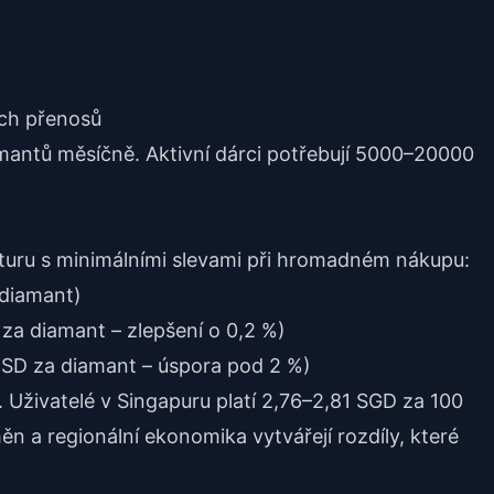
ých přenosů
mantů měsíčně. Aktivní dárci potřebují 5000–20000
ukturu s minimálními slevami při hromadném nákupu:
 diamant)
za diamant – zlepšení o 0,2 %)
SD za diamant – úspora pod 2 %)
í. Uživatelé v Singapuru platí 2,76–2,81 SGD za 100
 a regionální ekonomika vytvářejí rozdíly, které