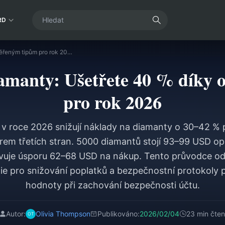
RD
Levné Likee diamanty: Ušetřete 40 % díky ověřeným tipům pro rok 2026
amanty: Ušetřete 40 % díky
pro rok 2026
e v roce 2026 snižují náklady na diamanty o 30–42 % 
rem třetích stran. 5000 diamantů stojí 93–99 USD opro
vuje úsporu 62–68 USD na nákup. Tento průvodce o
ie pro snižování poplatků a bezpečnostní protokoly 
hodnoty při zachování bezpečnosti účtu.
Autor:
Olivia Thompson
Publikováno:
2026/02/04
23 min čten