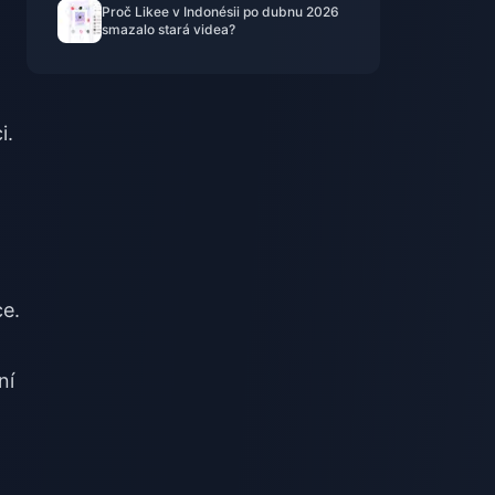
Proč Likee v Indonésii po dubnu 2026
smazalo stará videa?
i.
ce.
ní