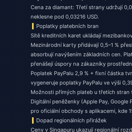
Cena za diamant: Třetí strany udržují 0,
neklesne pod 0,03216 USD.
Poplatky platebních bran
Sítě kreditních karet ukládají mezibanko
Mezinárodní karty přidávají 0,5–1 % přesh
absorbují navýšením základních cen. Pla
přenášejí úspory na zákazníky prostřed
Poplatek PayPalu 2,9 % + fixní částka t
vygeneruje poplatky PayPalu ve výši 0,39
Možnosti přímých plateb u třetích stran 
Digitální peněženky (Apple Pay, Google Pa
pro oficiální obchody s aplikacemi, kde 
Dopad regionálních přirážek
Ceny v Singapuru ukazují regionální rozdí