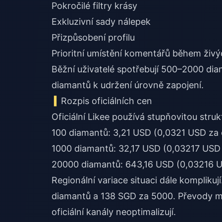
Pokročilé filtry krásy
Exkluzivní sady nálepek
Přizpůsobení profilu
Prioritní umístění komentářů během živ
Běžní uživatelé spotřebují 500–2000 dia
diamantů k udržení úrovně zapojení.
Rozpis oficiálních cen
Oficiální Likee používá stupňovitou str
100 diamantů: 3,21 USD (0,0321 USD za
1000 diamantů: 32,17 USD (0,03217 USD 
20000 diamantů: 643,16 USD (0,03216 U
Regionální variace situaci dále komplikuj
diamantů a 138 SGD za 5000. Převody měn
oficiální kanály neoptimalizují.