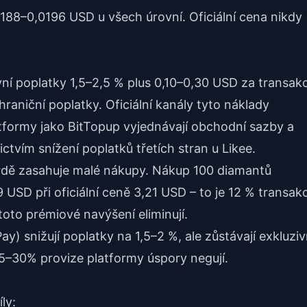
0188–0,0196 USD u všech úrovní. Oficiální cena nikdy
vní poplatky 1,5–2,5 % plus 0,10–0,30 USD za transakc
raniční poplatky. Oficiální kanály tyto náklady
tformy jako BitTopup vyjednávají obchodní sazby a
nictvím
snížení poplatků třetích stran u Likee
.
vrdě zasahuje malé nákupy. Nákup 100 diamantů
 USD při oficiální ceně 3,21 USD – to je 12 % transak
toto prémiové navýšení eliminují.
y) snižují poplatky na 1,5–2 %, ale zůstávají exkluziv
15–30% provize platformy úspory negují.
ly: