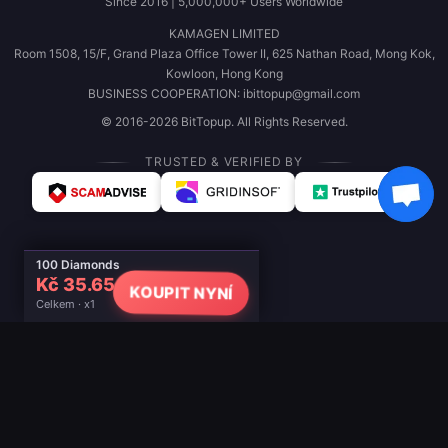
Since 2016 | 5,000,000+ Users Worldwide
KAMAGEN LIMITED
Room 1508, 15/F, Grand Plaza Office Tower II, 625 Nathan Road, Mong Kok,
Kowloon, Hong Kong
BUSINESS COOPERATION: ibittopup@gmail.com
© 2016-2026 BitTopup. All Rights Reserved.
TRUSTED & VERIFIED BY
100 Diamonds
Kč 35.65
KOUPIT NYNÍ
Celkem · x1