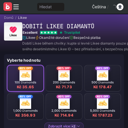
Hledat
Čeština
/
Domů
/
Likee
DOBITÍ LIKEE DIAMANTŮ
Excellent
Trustpilot
Likee
Okamžité doručení
Bezpečná platba
Dobití Likee během chvilky: kupte si levné Likee diamanty pouze
svého desetimístného Likee ID – bez přihlašování, s bezpečnou pl
okamžitým doručením pro dárky během živého vysílání a AI/AR ef
Vyberte hodnotu
40% OFF
40% OFF
40% OFF
100 Diamonds
200 Diamonds
500 Diamonds
Kč 35.65
Kč 71.73
Kč 178.47
40% OFF
40% OFF
40% OFF
1,000 Diamonds
2,000 Diamonds
5,000 Diamonds
Kč 356.93
Kč 714.94
Kč 1787.23
Zobrazit více
+2