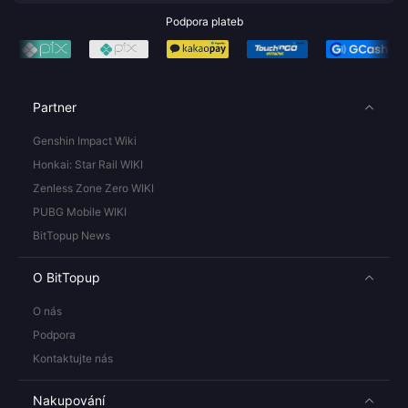
Podpora plateb
Partner
Genshin Impact Wiki
Honkai: Star Rail WIKI
Zenless Zone Zero WIKI
PUBG Mobile WIKI
BitTopup News
O BitTopup
O nás
Podpora
Kontaktujte nás
Nakupování