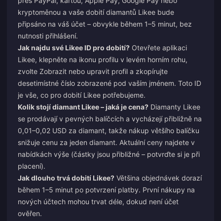
přes PayPal, kartou, Apple Pay, Google Pay nebo
kryptoměnou a vaše dobití diamantů Likee bude
připsáno na váš účet – obvykle během 1–5 minut, bez
nutnosti přihlášení.
Jak najdu své Likee ID pro dobití?
Otevřete aplikaci
Likee, klepněte na ikonu profilu v levém horním rohu,
zvolte Zobrazit nebo upravit profil a zkopírujte
desetimístné číslo zobrazené pod vaším jménem. Toto ID
je vše, co pro dobití Likee potřebujeme.
Kolik stojí diamant Likee – jaká je cena?
Diamanty Likee
se prodávají v pevných balíčcích a vycházejí přibližně na
0,01–0,02 USD za diamant, takže nákup většího balíčku
snižuje cenu za jeden diamant. Aktuální ceny najdete v
nabídkách výše (částky jsou přibližné – potvrďte si je při
placení).
Jak dlouho trvá dobití Likee?
Většina objednávek dorazí
během 1–5 minut po potvrzení platby. První nákupy na
nových účtech mohou trvat déle, dokud není účet
ověřen.