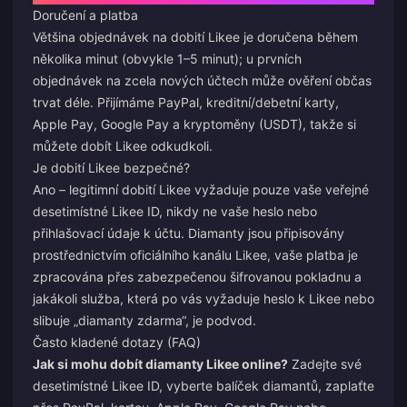
Doručení a platba
Většina objednávek na dobití Likee je doručena během
několika minut (obvykle 1–5 minut); u prvních
objednávek na zcela nových účtech může ověření občas
trvat déle. Přijímáme PayPal, kreditní/debetní karty,
Apple Pay, Google Pay a kryptoměny (USDT), takže si
můžete dobít Likee odkudkoli.
Je dobití Likee bezpečné?
Ano – legitimní dobití Likee vyžaduje pouze vaše veřejné
desetimístné Likee ID, nikdy ne vaše heslo nebo
přihlašovací údaje k účtu. Diamanty jsou připisovány
prostřednictvím oficiálního kanálu Likee, vaše platba je
zpracována přes zabezpečenou šifrovanou pokladnu a
jakákoli služba, která po vás vyžaduje heslo k Likee nebo
slibuje „diamanty zdarma“, je podvod.
Často kladené dotazy (FAQ)
Jak si mohu dobít diamanty Likee online?
Zadejte své
desetimístné Likee ID, vyberte balíček diamantů, zaplaťte