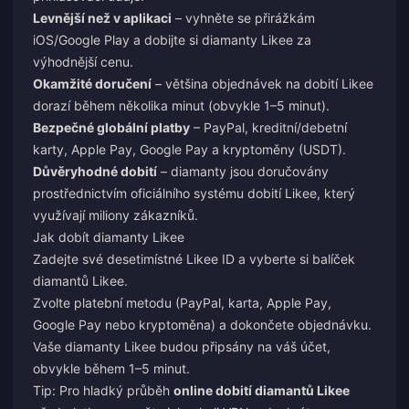
Levnější než v aplikaci
– vyhněte se přirážkám
iOS/Google Play a dobijte si diamanty Likee za
výhodnější cenu.
Okamžité doručení
– většina objednávek na dobití Likee
dorazí během několika minut (obvykle 1–5 minut).
Bezpečné globální platby
– PayPal, kreditní/debetní
karty, Apple Pay, Google Pay a kryptoměny (USDT).
Důvěryhodné dobití
– diamanty jsou doručovány
prostřednictvím oficiálního systému dobití Likee, který
využívají miliony zákazníků.
Jak dobít diamanty Likee
Zadejte své desetimístné Likee ID a vyberte si balíček
diamantů Likee.
Zvolte platební metodu (PayPal, karta, Apple Pay,
Google Pay nebo kryptoměna) a dokončete objednávku.
Vaše diamanty Likee budou připsány na váš účet,
obvykle během 1–5 minut.
Tip: Pro hladký průběh
online dobití diamantů Likee