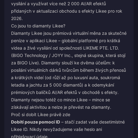
vysílání a využívat více než 2 000 AI/AR efektů
přidaných v aktualizaci obchodu s efekty Likee pro rok
2026.
Co jsou to diamanty Likee?
Diamanty Likee jsou prémiová virtuální měna za skutečné
peníze v aplikaci Likee – globální platformě pro krátká
videa a živé vysílání od společnosti LIKEME PTE. LTD.
(BIGO Technology / JOYY Inc., stejná skupina, která stojí
za BIGO Live). Diamanty slouží ke dvěma účelům: k
posílání virtuálních dárků tvůrcům během živých přenosů
a krátkých videí (od růží až po luxusní auta, soukromá
letadla a jachtu za 5 000 diamantů) a k odemykání
prémiových balíčků AI/AR efektů v obchodě s efekty.
Diamanty nejsou totéž co mince Likee – mince se
získávají aktivitou a nelze je převést na diamanty.
Proč si dobít Likee právě zde
Dobití pouze pomocí ID
– stačí zadat vaše desetimístné
Likee ID. Nikdy nevyžadujeme vaše heslo ani
přihlašovací údaje.