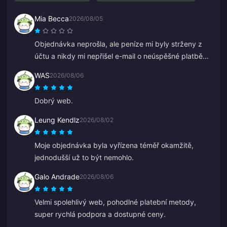
Mia Becca
2026/08/05
Objednávka neprošla, ale peníze mi byly strženy z
účtu a nikdy mi nepřišel e-mail o neúspěšné platbě
ani potvrzení. Zákaznický servis také nepomohl a
WAS
2026/08/06
myslím, že to byl bot, protože najednou začal mluvit
čínsky.
Dobrý web.
Leung Kendlz
2026/08/02
Moje objednávka byla vyřízena téměř okamžitě,
jednodušší už to být nemohlo.
Galo Andrade
2026/08/06
Velmi spolehlivý web, pohodlné platební metody,
super rychlá podpora a dostupné ceny.