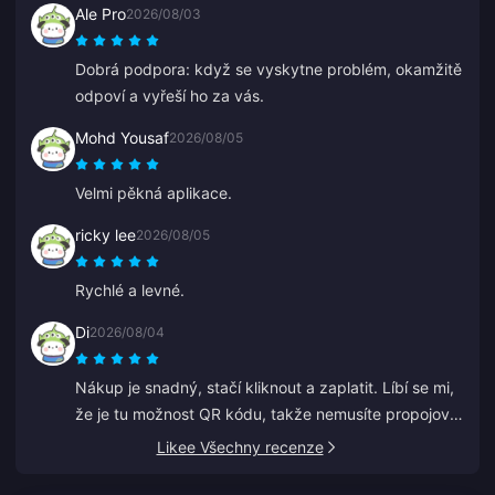
Ale Pro
2026/08/03
Dobrá podpora: když se vyskytne problém, okamžitě
odpoví a vyřeší ho za vás.
Mohd Yousaf
2026/08/05
Velmi pěkná aplikace.
ricky lee
2026/08/05
Rychlé a levné.
Di
2026/08/04
Nákup je snadný, stačí kliknout a zaplatit. Líbí se mi,
že je tu možnost QR kódu, takže nemusíte propojovat
svou banku.
Likee Všechny recenze