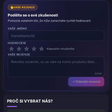
VAŠE RECENZE
Podělte se o své zkušenosti
Pomozte ostatním tím, že níže zanecháte rychlé hodnocení.
VAŠE JMÉNO
HODNOCENÍ
Klepnutím ohodnoťte
VAŠE RECENZE
0/500
Odeslat recenzi
PROČ SI VYBRAT NÁS?