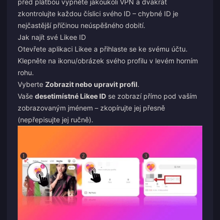
před platbou vypněte jakoukoli VPN a dvakrát
zkontrolujte každou číslici svého ID – chybné ID je
nejčastější příčinou neúspěšného dobití.
Jak najít své Likee ID
Otevřete aplikaci Likee a přihlaste se ke svému účtu.
Klepněte na ikonu/obrázek svého profilu v levém horním
rohu.
Vyberte
Zobrazit nebo upravit profil
.
Vaše
desetimístné Likee ID
se zobrazí přímo pod vaším
zobrazovaným jménem – zkopírujte jej přesně
(nepřepisujte jej ručně).