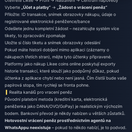
Otevřete Likee → Profil → Nastavení → Centrum nápovědy
Vyberte
„Účet a platby“
→
„Žádost o vrácení peněz“
Přiložte: ID transakce, snímek obrazovky nákupu, údaje o
registrované elektronické peněžence/bance
Odešlete jednu kompletní žádost – nezahlcujte systém více
tikety, to zpracování zpomaluje
Uložte si číslo tiketu a snímek obrazovky odeslání
Pokud máte historii dobíjení mimo aplikaci (záznamy o
nákupech třetích stran), mějte tyto účtenky připravené.
Platformy jako
nákup Likee coins online
poskytují exporty
historie transakcí, které slouží jako podpůrný důkaz, pokud
účtenka z aplikace chybí nebo není jasná. Čím čistší bude vaše
papírová stopa, tím rychleji se fronta pohne.
Realita kanálů pro vracení peněz
Původní platební metoda (kreditní karta, elektronická
peněženka jako DANA/OVO/GoPay) je realistickým výchozím
bodem. Bankovní převod je někdy nabízen u větších zůstatků.
Hotovostní vrácení peněz prostřednictvím agentů na
WhatsAppu neexistuje
– pokud to někdo nabízí, je to podvod.