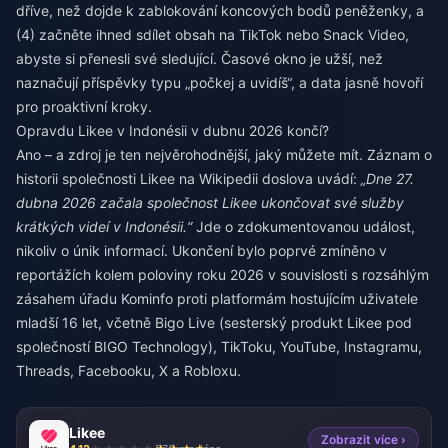
dříve, než dojde k zablokování koncových bodů peněženky, a
(4) začněte ihned sdílet obsah na TikTok nebo Snack Video,
abyste si přenesli své sledující. Časové okno je užší, než
naznačují příspěvky typu „počkej a uvidíš“, a data jasně hovoří
pro proaktivní kroky.
Opravdu Likee v Indonésii v dubnu 2026 končí?
Ano – a zdroj je ten nejvěrohodnější, jaký můžete mít. Záznam o
historii společnosti Likee na Wikipedii doslova uvádí:
„Dne 27.
dubna 2026 začala společnost Likee ukončovat své služby
krátkých videí v Indonésii.“
Jde o zdokumentovanou událost,
nikoliv o únik informací. Ukončení bylo poprvé zmíněno v
reportážích kolem poloviny roku 2026 v souvislosti s rozsáhlým
zásahem úřadu Kominfo proti platformám hostujícím uživatele
mladší 16 let, včetně Bigo Live (sesterský produkt Likee pod
společností BIGO Technology), TikToku, YouTube, Instagramu,
Threads, Facebooku, X a Robloxu.
Likee
Zobrazit více ›