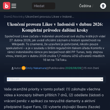
Hledat
Čeština
/
Domů
/
Novinky
/
Ukončení provozu Likee v Indonésii v dubnu 2026: Kompletní průvodce dalšími kroky
Ukončení provozu Likee v Indonésii v dubnu 2026:
Kompletní průvodce dalšími kroky
Společnost Likee začala v Indonésii ukončovat své služby krátkých videí
27. dubna 2026, jak uvádí oficiální záznam o historii společnosti na
Wikipedii. To znamená, že uzavření je potvrzené, nikoliv pouze
spekulativní – a je v souladu s širším regulačním tlakem úřadu Kominfo v
rámci indonéského rámce pro bezpečnost dětí PP Tunas, tedy stejnou
vlnou, která jen v dubnu 2026 zrušila 1,7 milionu účtů uživatelů mladších
16 let na TikToku.
Autor:
Emily Nakamura
Publikováno:
2026/06/09
15 min čtení
Obsah
Vaše okamžité priority v tomto pořadí: (1) zálohujte všechna
videa a koncepty během příštích 7 dnů, (2) odešlete žádosti o
vrácení peněz v aplikaci za nevyužité diamanty a aktivní
předplatné Super Fans, (3) vyberte zbývající Beans (fazole)