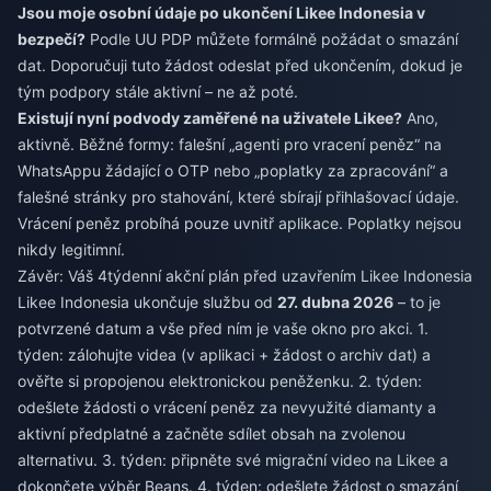
Jsou moje osobní údaje po ukončení Likee Indonesia v
bezpečí?
Podle UU PDP můžete formálně požádat o smazání
dat. Doporučuji tuto žádost odeslat před ukončením, dokud je
tým podpory stále aktivní – ne až poté.
Existují nyní podvody zaměřené na uživatele Likee?
Ano,
aktivně. Běžné formy: falešní „agenti pro vracení peněz“ na
WhatsAppu žádající o OTP nebo „poplatky za zpracování“ a
falešné stránky pro stahování, které sbírají přihlašovací údaje.
Vrácení peněz probíhá pouze uvnitř aplikace. Poplatky nejsou
nikdy legitimní.
Závěr: Váš 4týdenní akční plán před uzavřením Likee Indonesia
Likee Indonesia ukončuje službu od
27. dubna 2026
– to je
potvrzené datum a vše před ním je vaše okno pro akci. 1.
týden: zálohujte videa (v aplikaci + žádost o archiv dat) a
ověřte si propojenou elektronickou peněženku. 2. týden:
odešlete žádosti o vrácení peněz za nevyužité diamanty a
aktivní předplatné a začněte sdílet obsah na zvolenou
alternativu. 3. týden: připněte své migrační video na Likee a
dokončete výběr Beans. 4. týden: odešlete žádost o smazání