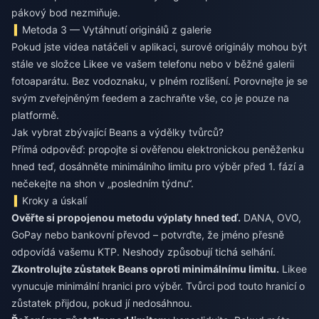
pákový bod nezmiňuje.
Metoda 3 — Vytáhnutí originálů z galerie
Pokud jste videa natáčeli v aplikaci, surové originály mohou být
stále ve složce Likee ve vašem telefonu nebo v běžné galerii
fotoaparátu. Bez vodoznaku, v plném rozlišení. Porovnejte je se
svým zveřejněným feedem a zachraňte vše, co je pouze na
platformě.
Jak vybrat zbývající Beans a výdělky tvůrců?
Přímá odpověď: propojte si ověřenou elektronickou peněženku
hned teď, dosáhněte minimálního limitu pro výběr před 1. fází a
nečekejte na shon v „posledním týdnu“.
Kroky a úskalí
Ověřte si propojenou metodu výplaty hned teď.
DANA, OVO,
GoPay nebo bankovní převod – potvrďte, že jméno přesně
odpovídá vašemu KTP. Neshody způsobují tichá selhání.
Zkontrolujte zůstatek Beans oproti minimálnímu limitu.
Likee
vynucuje minimální hranici pro výběr. Tvůrci pod touto hranicí o
zůstatek přijdou, pokud jí nedosáhnou.