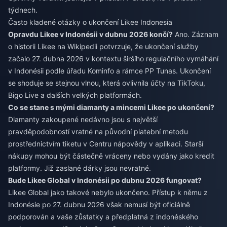
týdnech.
Často kladené otázky o ukončení Likee Indonesia
Opravdu Likee v Indonésii v dubnu 2026 končí?
Ano. Záznam
o historii Likee na Wikipedii potvrzuje, že ukončení služby
začalo 27. dubna 2026 v kontextu širšího regulačního vymáhání
v Indonésii podle úřadu Kominfo a rámce PP Tunas. Ukončení
se shoduje se stejnou vlnou, která ovlivnila účty na TikToku,
Bigo Live a dalších velkých platformách.
Co se stane s mými diamanty a mincemi Likee po ukončení?
Diamanty zakoupené nedávno jsou s největší
pravděpodobností vratné na původní platební metodu
prostřednictvím tiketu v Centru nápovědy v aplikaci. Starší
nákupy mohou být částečně vráceny nebo vydány jako kredit
platformy. Již zaslané dárky jsou nevratné.
Bude Likee Global v Indonésii po dubnu 2026 fungovat?
Likee Global jako takové nebylo ukončeno. Přístup k němu z
Indonésie po 27. dubnu 2026 však nemusí být oficiálně
podporován a vaše zůstatky a předplatná z indonéského