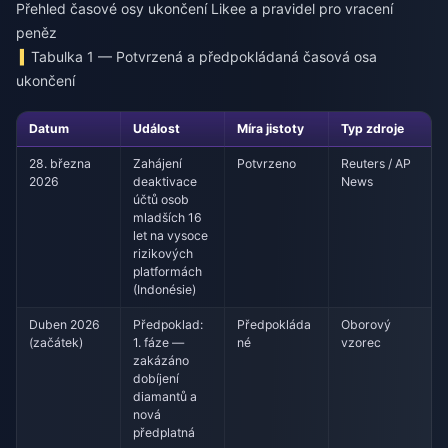
Přehled časové osy ukončení Likee a pravidel pro vracení
peněz
Tabulka 1 — Potvrzená a předpokládaná časová osa
ukončení
Datum
Událost
Míra jistoty
Typ zdroje
28. března
Zahájení
Potvrzeno
Reuters / AP
2026
deaktivace
News
účtů osob
mladších 16
let na vysoce
rizikových
platformách
(Indonésie)
Duben 2026
Předpoklad:
Předpokláda
Oborový
(začátek)
1. fáze —
né
vzorec
zakázáno
dobíjení
diamantů a
nová
předplatná