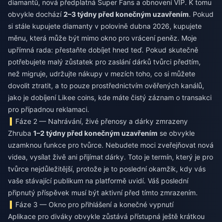
diamantů, nová předplatná Super Fans a obnovení VIP. K tomu
obvykle dochází
2–3 týdny před konečným uzavřením
. Pokud
si stále kupujete diamanty v polovině dubna 2026, kupujete
měnu, která může být mimo okno pro vrácení peněz. Moje
upřímná rada: přestaňte dobíjet hned teď. Pokud skutečně
potřebujete malý zůstatek pro zaslání dárků tvůrci předtím,
než migruje, udržujte nákupy v mezích toho, co si můžete
dovolit ztratit, a to pouze prostřednictvím ověřených kanálů,
jako je
dobíjení Likee coins
, kde máte čistý záznam o transakci
pro případnou reklamaci.
Fáze 2 — Nahrávání, živé přenosy a dárky zmrazeny
Zhruba
1–2 týdny před konečným uzavřením
se obvykle
uzamknou funkce pro tvůrce. Nebudete moci zveřejňovat nová
videa, vysílat živě ani přijímat dárky. Toto je termín, který je pro
tvůrce nejdůležitější, protože je to poslední okamžik, kdy vás
vaše stávající publikum na platformě uvidí. Váš poslední
připnutý příspěvek musí být aktivní před tímto zmrazením.
Fáze 3 — Okno pro přihlášení a konečné vypnutí
Aplikace pro diváky obvykle zůstává přístupná ještě krátkou