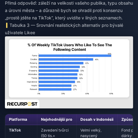
Přímá odpověď: záleží na velikosti vašeho publika, typu obsahu
a úrovni města – a důrazně bych se ohradil proti konsenzu
„prostě jděte na TikTok“, který uvidíte v líných seznamech.
Tabulka 3 — Srovnání realistických alternativ pro bývalé
uživatele Likee
Platforma
Nejvhodnější pro
Dosah v Indonésii
Způsob 
TikTok
Zavedení tvůrci
Velmi velký,
Fond pro 
(50 tis.+
nasycený
dárky př