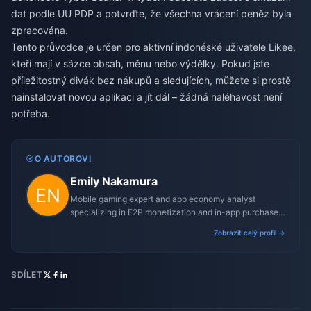
dat podle UU PDP a potvrďte, že všechna vrácení peněz byla
zpracována.
Tento průvodce je určen pro aktivní indonéské uživatele Likee,
kteří mají v sázce obsah, měnu nebo výdělky. Pokud jste
příležitostný divák bez nákupů a sledujících, můžete si prostě
nainstalovat novou aplikaci a jít dál – žádná naléhavost není
potřeba.
O AUTOROVI
Emily Nakamura
Mobile gaming expert and app economy analyst
specializing in F2P monetization and in-app purchase
trends.
Zobrazit celý profil →
SDÍLET