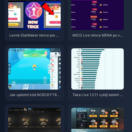
Levné StarMaker mince pro ko
MICO Live mince MENA po ver
nkurzy SupernovaX 2026 (slev
zi v5.2: Nejlevnější nabídky 20
a 12–23 %)
26
Jak uplatnit kód NCRCKYT8EF
Taka Live 1.2.11 vybíjí baterii př
pro získání Eggy Coins zdarma
íliš rychle po aktualizaci z červ
(srpen 2026)
ence 2026? Příčiny a řešení