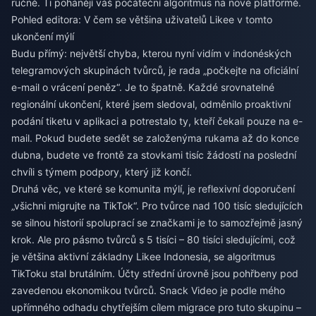
ručně. Ti pohánějí váš počáteční algoritmus na nové platformě.
Pohled editora: V čem se většina uživatelů Likee v tomto
ukončení mýlí
Budu přímý: největší chyba, kterou nyní vidím v indonéských
telegramových skupinách tvůrců, je rada „počkejte na oficiální
e-mail o vrácení peněz“. Je to špatně. Každé srovnatelné
regionální ukončení, které jsem sledoval, odměnilo proaktivní
podání tiketu v aplikaci a potrestalo ty, kteří čekali pouze na e-
mail. Pokud budete sedět se založenýma rukama až do konce
dubna, budete ve frontě za stovkami tisíc žádostí na poslední
chvíli s týmem podpory, který již končí.
Druhá věc, ve které se komunita mýlí, je reflexivní doporučení
„všichni migrujte na TikTok“. Pro tvůrce nad 100 tisíc sledujících
se silnou historií spoluprací se značkami je to samozřejmě jasný
krok. Ale pro pásmo tvůrců s 5 tisíci – 80 tisíci sledujícími, což
je většina aktivní základny Likee Indonesia, se algoritmus
TikToku stal brutálním. Účty střední úrovně jsou pohřbeny pod
zavedenou ekonomikou tvůrců. Snack Video je podle mého
upřímného odhadu chytřejším cílem migrace pro tuto skupinu –