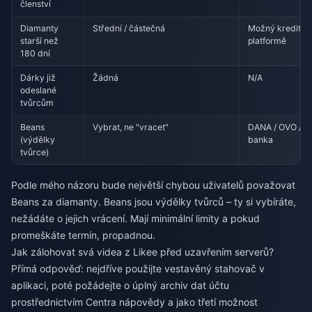
členství
Diamanty
Střední / částečná
Možný kredit n
starší než
platformě
180 dní
Dárky již
Žádná
N/A
odeslané
tvůrcům
Beans
Vybrat, ne "vracet"
DANA / OVO /
(výdělky
banka
tvůrce)
Podle mého názoru bude největší chybou uživatelů považovat
Beans za diamanty. Beans jsou výdělky tvůrců – ty si vybíráte,
nežádáte o jejich vrácení. Mají minimální limity a pokud
promeškáte termín, propadnou.
Jak zálohovat svá videa z Likee před uzavřením serverů?
Přímá odpověď: nejdříve použijte vestavěný stahovač v
aplikaci, poté požádejte o úplný archiv dat účtu
prostřednictvím Centra nápovědy a jako třetí možnost