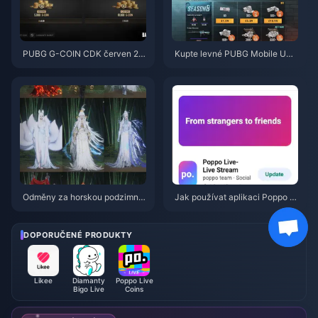
PUBG G-COIN CDK červen 20
Kupte levné PUBG Mobile UC
26: Vyplatí se opravdu dvojitá
pro spolupráci s Naruto Shippu
promo akce za 91,43 $?
den (červenec 2026): Ceny, ne
jlepší balíčky a bezpečné dobit
í
Odměny za horskou podzimní
Jak používat aplikaci Poppo Li
událost ve hře Where Winds M
ve: Kompletní průvodce pro úpl
eet – červenec 2026: Kompletn
né začátečníky | červenec 20
í seznam, měna a priorita
26
DOPORUČENÉ PRODUKTY
Likee
Diamanty
Poppo Live
Bigo Live
Coins