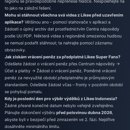
regionu se pravděpodobně nepřenese hladce. Nespoléhejte na
to jako na záložní řešení.
Mohu si stáhnout všechna svá videa z Likee před uzavřením
aplikace?
Většinou ano – pomocí stahovače v aplikaci a
žádosti o úplný archiv dat prostřednictvím Centra nápovědy
podle UU PDP. Některá videa s regionálně omezenou hudbou
se nemusí podařit stáhnout; ta nahrajte pomocí záznamu
obrazovky.
Jak získám vrácení peněz za předplatné Likee Super Fans?
Odešlete žádost o vrácení peněz přes Centrum nápovědy →
Účet a platby → Žádost o vrácení peněz. Poměrné vrácení
peněz za nevyužité období předplatného je průmyslovým
standardem. Odešlete žádost včas – fronty v pozdním období
se pohybují pomalu.
Kdy je poslední den pro výběr výdělků z Likee Indonesia?
Žádné přesné konečné datum nebylo veřejně zveřejněno.
Plánujte dokončení výběru
před polovinou dubna 2026
,
abyste byli v bezpečí před zmrazením ve 2. fázi. Nejdříve
dosáhněte minimálního limitu.