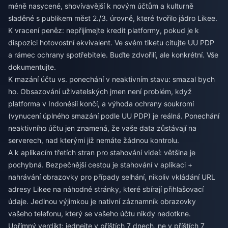
méně nasycené, shovívavější k novým účtům a kulturně
sladěné s publikem měst 2./3. úrovně, které tvořilo jádro Likee.
K vracení peněz: nepřijímejte kredit platformy, pokud je k
dispozici hotovostní ekvivalent. Ve svém tiketu citujte UU PDP
a rámec ochrany spotřebitele. Buďte zdvořilí, ale konkrétní. Vše
dokumentujte.
K mazání účtu vs. ponechání v neaktivním stavu: smazal bych
ho. Obsazování uživatelských jmen není problém, když
platforma v Indonésii končí, a výhoda ochrany soukromí
(vynucení úplného smazání podle UU PDP) je reálná. Ponechání
neaktivního účtu jen znamená, že vaše data zůstávají na
serverech, nad kterými již nemáte žádnou kontrolu.
A k aplikacím třetích stran pro stahování videí: většina je
pochybná. Bezpečnější cestou je stahování v aplikaci +
nahrávání obrazovky pro případy selhání, nikoliv vkládání URL
adresy Likee na náhodné stránky, které sbírají přihlašovací
údaje. Jedinou výjimkou je nativní záznamník obrazovky
vašeho telefonu, který se vašeho účtu nikdy nedotkne.
Upřímný verdikt: jednejte v příštích 7 dnech, ne v příštích 7