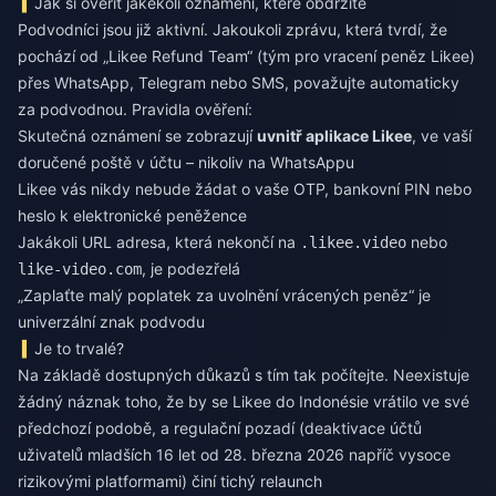
Jak si ověřit jakékoli oznámení, které obdržíte
Podvodníci jsou již aktivní. Jakoukoli zprávu, která tvrdí, že
pochází od „Likee Refund Team“ (tým pro vracení peněz Likee)
přes WhatsApp, Telegram nebo SMS, považujte automaticky
za podvodnou. Pravidla ověření:
Skutečná oznámení se zobrazují
uvnitř aplikace Likee
, ve vaší
doručené poště v účtu – nikoliv na WhatsAppu
Likee vás nikdy nebude žádat o vaše OTP, bankovní PIN nebo
heslo k elektronické peněžence
Jakákoli URL adresa, která nekončí na
nebo
.likee.video
, je podezřelá
like-video.com
„Zaplaťte malý poplatek za uvolnění vrácených peněz“ je
univerzální znak podvodu
Je to trvalé?
Na základě dostupných důkazů s tím tak počítejte. Neexistuje
žádný náznak toho, že by se Likee do Indonésie vrátilo ve své
předchozí podobě, a regulační pozadí (deaktivace účtů
uživatelů mladších 16 let od 28. března 2026 napříč vysoce
rizikovými platformami) činí tichý relaunch