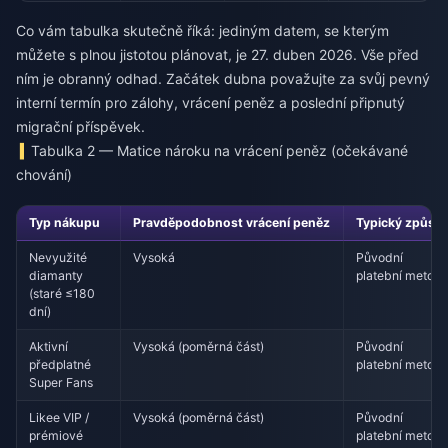
Co vám tabulka skutečně říká: jediným datem, se kterým
můžete s plnou jistotou plánovat, je 27. duben 2026. Vše před
ním je obranný odhad. Začátek dubna považujte za svůj pevný
interní termín pro zálohy, vrácení peněz a poslední připnutý
migrační příspěvek.
Tabulka 2 — Matice nároku na vrácení peněz (očekávané
chování)
Typ nákupu
Pravděpodobnost vrácení peněz
Typický způso
Nevyužité
Vysoká
Původní
diamanty
platební metod
(staré ≤180
dní)
Aktivní
Vysoká (poměrná část)
Původní
předplatné
platební metod
Super Fans
Likee VIP /
Vysoká (poměrná část)
Původní
prémiové
platební metod