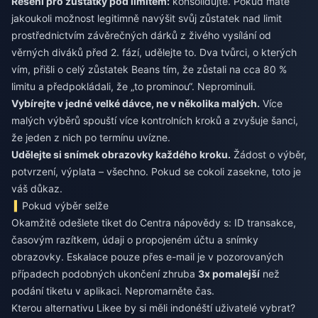
Řešení pro zůstatky pod limitem:
konsolidujte. Pokud máte
jakoukoli možnost legitimně navýšit svůj zůstatek nad limit
prostřednictvím závěrečných dárků z živého vysílání od
věrných diváků před 2. fází, udělejte to. Dva tvůrci, o kterých
vím, přišli o celý zůstatek Beans tím, že zůstali na cca 80 %
limitu a předpokládali, že „to prominou“. Neprominuli.
Vybírejte v jedné velké dávce, ne v několika malých.
Více
malých výběrů spouští více kontrolních kroků a zvyšuje šanci,
že jeden z nich po termínu uvízne.
Udělejte si snímek obrazovky každého kroku.
Žádost o výběr,
potvrzení, výplata – všechno. Pokud se cokoli zasekne, toto je
váš důkaz.
Pokud výběr selže
Okamžitě odešlete tiket do Centra nápovědy s: ID transakce,
časovým razítkem, údaji o propojeném účtu a snímky
obrazovky. Eskalace pouze přes e-mail je v pozorovaných
případech podobných ukončení zhruba
3x pomalejší
než
podání tiketu v aplikaci. Nepromarněte čas.
Kterou alternativu Likee by si měli indonéští uživatelé vybrat?