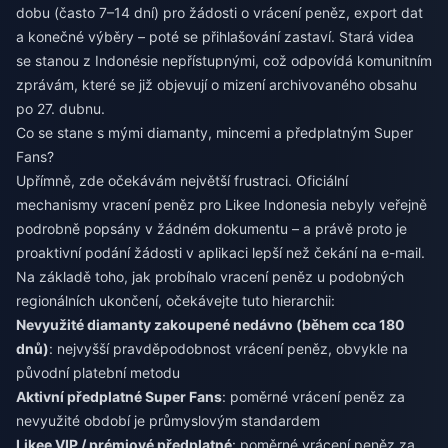
dobu (často 7–14 dní) pro žádosti o vrácení peněz, export dat
a konečné výběry – poté se přihlašování zastaví. Stará videa
se stanou z Indonésie nepřístupnými, což odpovídá komunitním
zprávám, které se již objevují o mizení archivovaného obsahu
po 27. dubnu.
Co se stane s mými diamanty, mincemi a předplatným Super
Fans?
Upřímně, zde očekávám největší frustraci. Oficiální
mechanismy vracení peněz pro Likee Indonesia nebyly veřejně
podrobně popsány v žádném dokumentu – a právě proto je
proaktivní podání žádosti v aplikaci lepší než čekání na e-mail.
Na základě toho, jak probíhalo vracení peněz u podobných
regionálních ukončení, očekávejte tuto hierarchii:
Nevyužité diamanty zakoupené nedávno (během cca 180
dnů)
: nejvyšší pravděpodobnost vrácení peněz, obvykle na
původní platební metodu
Aktivní předplatné Super Fans
: poměrné vrácení peněz za
nevyužité období je průmyslovým standardem
Likee VIP / prémiové předplatné
: poměrné vrácení peněz za