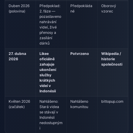
Duben 2026
Předpoklad:
Předpokláda
Oborový
(polovina)
2. fáze —
né
vzorec
pozastaveno
nahrávání
videí, živé
přenosy a
zasílání
dárků
27. dubna
Likee
Potvrzeno
Wikipedia /
2026
oficiálně
historie
zahajuje
společnosti
ukončení
služby
krátkých
videí v
Indonésii
Květen 2026
Nahlášeno:
Nahlášeno
bittopup.com
(začátek)
Stará videa
komunitou
se stávají v
Indonésii
nedostupným
i