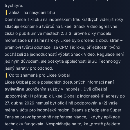
trychtýře.
Záleží i na nasycení trhu
Dominance TikToku na indonéském trhu krátkých videí již roky
stlačuje ekonomiku tvůrců na Likee. Snack Video agresivně
získalo publikum ve městech 2. a 3. úrovně díky modelu
monetizace s nižšími nároky. Likee bylo drceno z obou stran –
prémioví tvůrci odcházeli za CPM TikToku, příležitostní tvůrci
odcházeli za jednoduchostí výplat Snack Video. Regulace není
jediným důvodem, ale poskytla společnosti BIGO Technology
jasný narativ pro odchod.
Co to znamená pro Likee Global
Likee Global podle posledních dostupných informací
není
ovlivněno
ukončením služby v Indonésii. Dvě důležitá
upozornění: (1) přístup k Likee Global z indonéské IP adresy po
27. dubnu 2026 nemusí být oficiálně podporován a (2) vaše
měna v účtu pro indonéský region, Beans a předplatné Super
Fans se pravděpodobně nepřenese hladce, i kdyby aplikace
technicky fungovala. Nespoléhejte na to, že „prostě přejdete