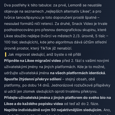
Dva postřehy k této tabulce: za prvé, Lemon8 se neustále
objevuje na seznamech „nejlepších alternativ Likee“, a pro
tvůrce tance/lipsyncu je toto doporučení prostě špatné –
nesoulad formátů ničí retenci. Za druhé, Snack Video je trvale
podhodnocováno pro přesnou demografickou skupinu, které
Likee sloužilo nejlépe (tvůrci ve městech 2./3. úrovně, 5 tisíc –
100 tisíc sledujících), kde jeho algoritmus dává účtům střední
úrovně prostor, který TikTok již nenabízí.
Jak migrovat sledující, aniž byste o ně přišli
Připněte na Likee migrační video
před 2. fází s vašimi novými
uživatelskými jmény na jiných platformách. Kde je to možné,
udržujte uživatelská jména
na všech platformách identická
.
Spusťte 2týdenní překryv sdílení
– stejný obsah, obě
platformy, po dobu 14 dnů. Jednorázové rozlučkové příspěvky
si udrží jen zlomek sledujících oproti trvalému překryvu.
Přidejte uživatelská jména z jiných platforem do svého bio na
Likee a do každého popisku videa
od teď až do 2. fáze.
Napište individuálně svým 50 nejaktivnějším sledujícím.
Ano,