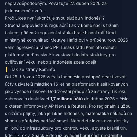
nepravděpodobným. Považujte 27. duben 2026 za
jednosměrné dveře.
Proč Likee nyní ukončuje svou službu v Indonésii?
Stručná odpověď zní: regulační tlak v kombinaci s tržním
tlakem, přičemž regulační stránka hraje hlavní roli. Úřad
ministryně komunikací Meutye Hafid byl v průběhu roku 2026
velmi agresivní a rámec PP Tunas úřadu Kominfo donutil
platformy buď masivně investovat do infrastruktury pro
ověřování věku, nebo z Indonésie zcela odejít.
Tlak ze strany Kominfo
Od 28. března 2026 začala Indonésie postupně deaktivovat
účty uživatelů mladších 16 let na platformách klasifikovaných
jako vysoce rizikové. Dodržování předpisů ze strany TikToku
zahrnovalo deaktivaci
1,7 milionu účtů
do dubna 2026 – číslo,
o kterém informovaly AP News a Reuters. Pro regionální službu
s nižšími příjmy, jako je Likee Indonesia, matematika nákladů na
shodu s předpisy nedává smysl. Nebudete investovat desítky
milionů do infrastruktury pro kontrolu věku, abyste bránili trh,
kde TikTok a Snack Video již ovládají horní část prodejního