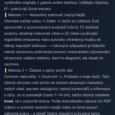
vytáhněte originály z galerie svého telefonu. Udělejte všechna
tři – pokrývají různé mezery.
Metoda 1 — Vestavěný stahovač (nejrychlejší)
Otevřete každé video → Sdílet → Uložit do zařízení. Dvě
upozornění z pozorovaných postupů tvůrců: (1) stažené
soubory obsahují vodoznak Likee a (2) videa využívající
regionálně omezenou nebo autorsky chráněnou hudbu se
někdy nepodaří stáhnout – v takových případech je řešením
nahrát obrazovku přehrávání pomocí vestavěného záznamníku
obrazovky vašeho telefonu. Není to elegantní, ale obsah to
zachová.
Metoda 2 — Žádost o úplný archiv dat
Centrum nápovědy → Soukromí → „Požádat o moje data“. Tato
žádost obvykle vrátí archiv ke stažení obsahující metadata
vašich videí, seznam sledujících, historii komentářů a informace
o účtu. Je to pomalejší (často 7–14 dní), takže žádost odešlete
hned
, ne v polovině dubna. Podle indonéského zákona UU PDP
(zákon o ochraně osobních údajů) máte na tento export
zákonné právo – a téměř žádný migrační průvodce tento