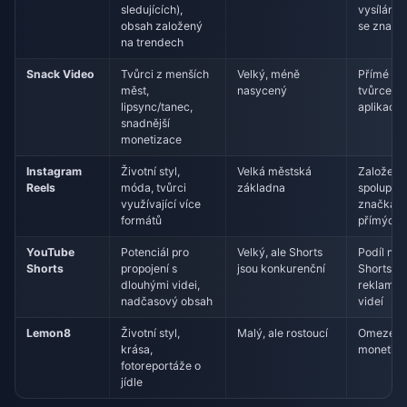
sledujících),
vysílání,
obsah založený
se značk
na trendech
Snack Video
Tvůrci z menších
Velký, méně
Přímé od
měst,
nasycený
tvůrce, d
lipsync/tanec,
aplikaci
snadnější
monetizace
Instagram
Životní styl,
Velká městská
Založeno
Reels
móda, tvůrci
základna
spoluprác
využívající více
značkami,
formátů
přímých 
YouTube
Potenciál pro
Velký, ale Shorts
Podíl na 
Shorts
propojení s
jsou konkurenční
Shorts, p
dlouhými videi,
reklam u
nadčasový obsah
videí
Lemon8
Životní styl,
Malý, ale rostoucí
Omezená
krása,
monetiza
fotoreportáže o
jídle