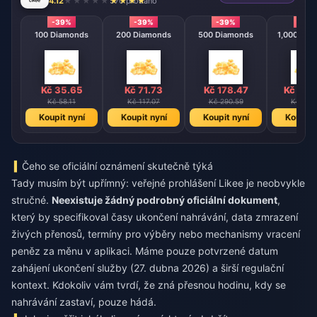
4.12
570 prodáno
-39%
-39%
-39%
-39
100 Diamonds
200 Diamonds
500 Diamonds
1,000 Dia
Kč 35.65
Kč 71.73
Kč 178.47
Kč 356
Kč 58.11
Kč 117.07
Kč 290.59
Kč 581
Koupit nyní
Koupit nyní
Koupit nyní
Koupit 
Čeho se oficiální oznámení skutečně týká
Tady musím být upřímný: veřejné prohlášení Likee je neobvykle
stručné.
Neexistuje žádný podrobný oficiální dokument
,
který by specifikoval časy ukončení nahrávání, data zmrazení
živých přenosů, termíny pro výběry nebo mechanismy vracení
peněz za měnu v aplikaci. Máme pouze potvrzené datum
zahájení ukončení služby (27. dubna 2026) a širší regulační
kontext. Kdokoliv vám tvrdí, že zná přesnou hodinu, kdy se
nahrávání zastaví, pouze hádá.