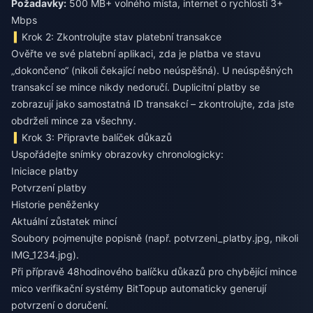
Požadavky:
500 MB+ volného místa, internet o rychlosti 3+
Mbps
Krok 2: Zkontrolujte stav platební transakce
Ověřte ve své platební aplikaci, zda je platba ve stavu
„dokončeno“ (nikoli čekající nebo neúspěšná). U neúspěšných
transakcí se mince nikdy nedoručí. Duplicitní platby se
zobrazují jako samostatná ID transakcí – zkontrolujte, zda jste
obdrželi mince za všechny.
Krok 3: Připravte balíček důkazů
Uspořádejte snímky obrazovky chronologicky:
Iniciace platby
Potvrzení platby
Historie peněženky
Aktuální zůstatek mincí
Soubory pojmenujte popisně (např. potvrzeni_platby.jpg, nikoli
IMG_1234.jpg).
Při přípravě
48hodinového balíčku důkazů pro chybějící mince
mico
verifikační systémy BitTopup automaticky generují
potvrzení o doručení.