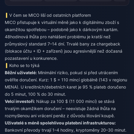
V čem se MICO liší od ostatních platforem
MICO přistupuje k virtuální měně jako k digitálnímu zboží s
okamžitou spotřebou – podobně jako k dárkovým kartám.
48hodinová lhůta pro nahlášení problému je kratší než
průmyslový standard 7–14 dní. Trvalé bany za chargeback
(blokace účtu + ID + zařízení) jsou agresivnější než dočasná
pozastavení u konkurence.
Koho se to týká
Běžní uživatelé:
Minimální riziko, pokud si před utrácením
ověříte doručení. Kurz: 1 $ = 110 mincí globálně (143 v regionu
MENA). U kreditních/debetních karet je 95 % plateb doručeno
do 5 minut, 100 % do 30 minut.
Velcí investoři:
Nákup za 100 $ (11 000 mincí) se stává
trvalým okamžikem doručení – neexistuje žádná lhůta na
rozmyšlenou ani vrácení peněz z důvodu litování koupě.
Uživatelé s méně spolehlivou platební infrastrukturou:
Bankovní převody trvají 1–4 hodiny, kryptoměny 20–30 minut.