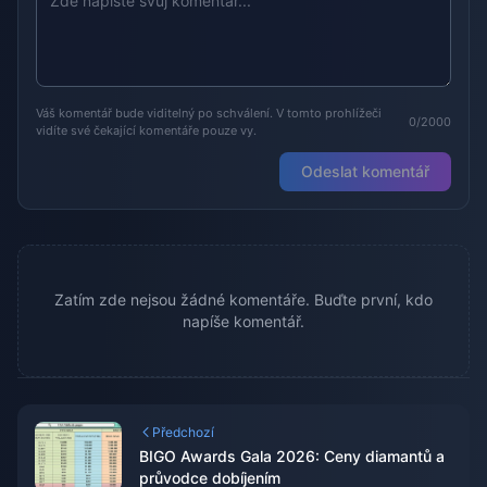
Váš komentář bude viditelný po schválení. V tomto prohlížeči
0/2000
vidíte své čekající komentáře pouze vy.
Odeslat komentář
Zatím zde nejsou žádné komentáře. Buďte první, kdo
napíše komentář.
Předchozí
BIGO Awards Gala 2026: Ceny diamantů a
průvodce dobíjením