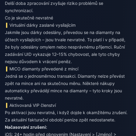
Delší doba zpracování zvyšuje riziko problémů se
synchronizací.
Co je skutečně nevratné
Virtuální dárky zaslané vysílajícím
Jakmile jsou dárky odeslány, převedou se na diamanty na
účtech vysílajících – jsou trvale nevratné. To platí i v případě,
že byly odeslány omylem nebo nesprávnému příjemci. Ruční
zadávání UID vykazuje 12–15% chybovost, ale tyto chyby
nejsou důvodem k vrácení peněz.
MICO diamanty převedené z mincí
Jedná se o jednosměrnou transakci. Diamanty nelze převést
zpět na mince ani na skutečnou měnu. Některé nákupy
automaticky převádějí mince na diamanty – tyto kroky jsou
nevratné.
Aktivovaná VIP členství
Po aktivaci jsou nevratná, i když dojde k okamžitému zrušení.
Za aktuální fakturační období peníze zpět nedostanete.
Načasování zrušení:
iOS: 24+ hodin před obnovením (Nastavení > [Jméno] >