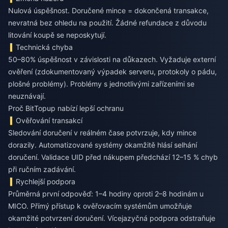
Nulová úspěšnost. Doručené mince = dokončená transakce,
nevratná bez ohledu na použití. Žádné refundace z důvodu
litování koupě se neposkytují.
Technická chyba
50–80% úspěšnost v závislosti na důkazech. Vyžaduje externí
ověření (zdokumentovaný výpadek serveru, protokoly o pádu,
plošné problémy). Problémy s jednotlivými zařízeními se
neuznávají.
Proč BitTopup nabízí lepší ochranu
Ověřování transakcí
Sledování doručení v reálném čase potvrzuje, kdy mince
dorazily. Automatizované systémy okamžitě hlásí selhání
doručení. Validace UID před nákupem předchází 12–15 % chyb
při ručním zadávání.
Rychlejší podpora
Průměrná první odpověď: 1–4 hodiny oproti 2–8 hodinám u
MICO. Přímý přístup k ověřovacím systémům umožňuje
okamžité potvrzení doručení. Vícejazyčná podpora odstraňuje