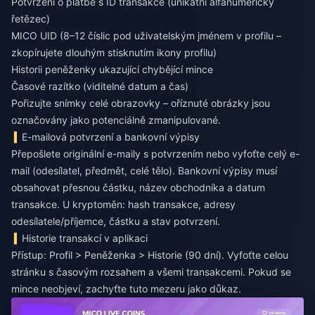
Potvrzení o platbě s ID transakce (unikátní alfanumerický
řetězec)
MICO UID (8–12 číslic pod uživatelským jménem v profilu –
zkopírujete dlouhým stisknutím ikony profilu)
Historii peněženky ukazující chybějící mince
Časové razítko (viditelné datum a čas)
Pořizujte snímky celé obrazovky – oříznuté obrázky jsou
označovány jako potenciálně zmanipulované.
E-mailová potvrzení a bankovní výpisy
Přepošlete originální e-maily s potvrzením nebo vyfoťte celý e-
mail (odesílatel, předmět, celé tělo). Bankovní výpisy musí
obsahovat přesnou částku, název obchodníka a datum
transakce. U kryptoměn: hash transakce, adresy
odesílatele/příjemce, částku a stav potvrzení.
Historie transakcí v aplikaci
Přístup: Profil > Peněženka > Historie (90 dní). Vyfoťte celou
stránku s časovým rozsahem a všemi transakcemi. Pokud se
mince neobjeví, zachyťte tuto mezeru jako důkaz.