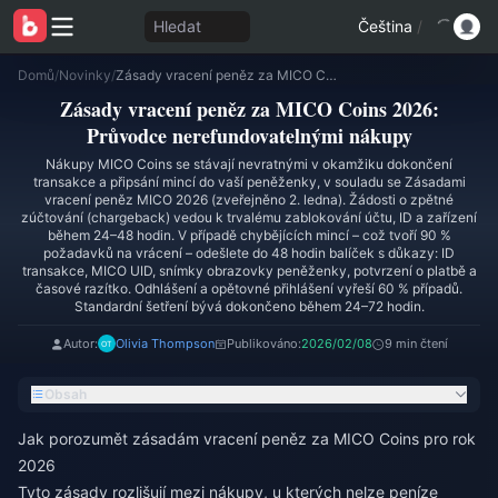
Hledat
Čeština
/
Domů
/
Novinky
/
Zásady vracení peněz za MICO Coins 2026: Průvodce nerefundovatelnými nákupy
Zásady vracení peněz za MICO Coins 2026:
Průvodce nerefundovatelnými nákupy
Nákupy MICO Coins se stávají nevratnými v okamžiku dokončení
transakce a připsání mincí do vaší peněženky, v souladu se Zásadami
vracení peněz MICO 2026 (zveřejněno 2. ledna). Žádosti o zpětné
zúčtování (chargeback) vedou k trvalému zablokování účtu, ID a zařízení
během 24–48 hodin. V případě chybějících mincí – což tvoří 90 %
požadavků na vrácení – odešlete do 48 hodin balíček s důkazy: ID
transakce, MICO UID, snímky obrazovky peněženky, potvrzení o platbě a
časové razítko. Odhlášení a opětovné přihlášení vyřeší 60 % případů.
Standardní šetření bývá dokončeno během 24–72 hodin.
Autor:
Olivia Thompson
Publikováno:
2026/02/08
9 min čtení
Obsah
Jak porozumět zásadám vracení peněz za MICO Coins pro rok
2026
Tyto zásady rozlišují mezi nákupy, u kterých nelze peníze