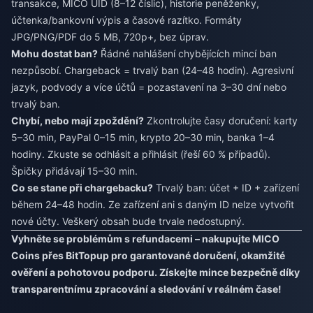
transakce, MICO UID (8–12 číslic), historie peněženky,
účtenka/bankovní výpis a časové razítko. Formáty
JPG/PNG/PDF do 5 MB, 720p+, bez úprav.
Mohu dostat ban?
Řádné nahlášení chybějících mincí ban
nezpůsobí. Chargeback = trvalý ban (24–48 hodin). Agresivní
jazyk, podvody a více účtů = pozastavení na 3–30 dní nebo
trvalý ban.
Chybí, nebo mají zpoždění?
Zkontrolujte časy doručení: karty
5–30 min, PayPal 0–15 min, krypto 20–30 min, banka 1–4
hodiny. Zkuste se odhlásit a přihlásit (řeší 60 % případů).
Špičky přidávají 15–30 min.
Co se stane při chargebacku?
Trvalý ban: účet + ID + zařízení
během 24–48 hodin. Ze zařízení ani s daným ID nelze vytvořit
nové účty. Veškerý obsah bude trvale nedostupný.
Vyhněte se problémům s refundacemi – nakupujte MICO
Coins přes BitTopup pro garantované doručení, okamžité
ověření a pohotovou podporu. Získejte mince bezpečně díky
transparentnímu zpracování a sledování v reálném čase!