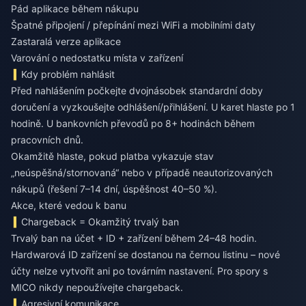
Pád aplikace během nákupu
Špatné připojení / přepínání mezi WiFi a mobilními daty
Zastaralá verze aplikace
Varování o nedostatku místa v zařízení
Kdy problém nahlásit
Před nahlášením počkejte dvojnásobek standardní doby
doručení a vyzkoušejte odhlášení/přihlášení. U karet hlaste po 1
hodině. U bankovních převodů po 8+ hodinách během
pracovních dnů.
Okamžitě hlaste, pokud platba vykazuje stav
„neúspěšná/stornovaná“ nebo v případě neautorizovaných
nákupů (řešení 7–14 dní, úspěšnost 40–50 %).
Akce, které vedou k banu
Chargeback = Okamžitý trvalý ban
Trvalý ban na účet + ID + zařízení během 24–48 hodin.
Hardwarová ID zařízení se dostanou na černou listinu – nové
účty nelze vytvořit ani po továrním nastavení. Pro spory s
MICO nikdy nepoužívejte chargeback.
Agresivní komunikace