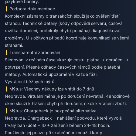
jazykové bariéry.
Podpora dokumentace
Komplexní záznamy o transakcích slouží jako ověření třetí
stranou. Technické detaily (kódy odpovědí serveru, časová
razítka doručení, protokoly chyb) pomáhají diagnostikovat
problémy. U složitých případů koordinuje komunikaci se všemi
stranami.
Transparentní zpracování
Sledování v reálném čase ukazuje cestu: platba → doručení →
potvrzení. Přesné odhady časových rámců podle platební
metody. Automatická upozornění v každé fázi.
Vyvrácení běžných mýtů
Mýtus: Všechny nákupy lze vrátit do 7 dnů
Nepravda. Virtuální měna je po doručení nevratná. 48hodinové
okno slouží k hlášení chyb při doručení, nikoli k vrácení zboží.
Mýtus: Chargeback je bezpečná alternativa
Nepravda. Chargeback = nahlášení podvodu, které vyvolá
trvalý ban (účet + ID + zařízení) během 24–48 hodin.
Používejte jej pouze při skutečném zneužití karty.