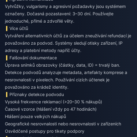
Vyhrůžky, vulgarismy a agresivní požadavky jsou systémem
označeny. Dočasná pozastavení: 3–30 dní. Používejte
jednoduché, přímé a zdvořilé věty.
Více účtů
Vytváření alternativních účtů za účelem zneužívání refundací je
považováno za podvod. Systémy sledují otisky zařízení, IP
adresy a platební metody napříč účty.
Falšování dokumentace
Úprava snímků obrazovky (částky, data, ID) = trvalý ban.
Detekce podvodů analyzuje metadata, artefakty komprese a
nesrovnalosti v pixelech. Používání cizích účtenek je
považováno za krádež identity.
Příznaky detekce podvodu
Vysoká frekvence reklamací (>20–30 % nákupů)
Časové vzorce (hlášení vždy po 47 hodinách)
Hlášení pouze velkých nákupů
Geografické nesrovnalosti nebo nesrovnalosti v zařízeních
Osvědčené postupy pro tikety podpory