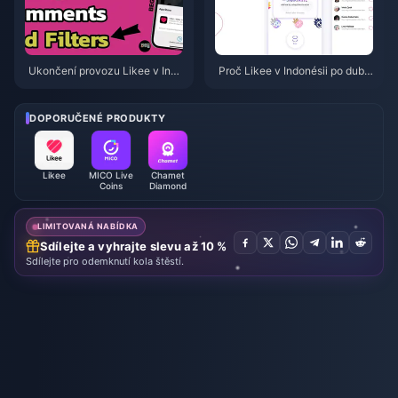
Ukončení provozu Likee v Indo
Proč Likee v Indonésii po dubn
nésii v dubnu 2026: Kompletní
u 2026 smazalo stará videa?
průvodce dalšími kroky
DOPORUČENÉ PRODUKTY
Likee
MICO Live
Chamet
Coins
Diamond
LIMITOVANÁ NABÍDKA
Sdílejte a vyhrajte slevu až 10 %
Sdílejte pro odemknutí kola štěstí.