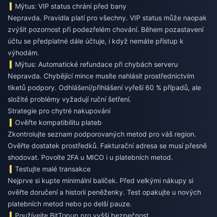
Mýtus: VIP status chrání před bany
Nepravda. Pravidla platí pro všechny. VIP status může naopak
zvýšit pozornost při podezřelém chování. Během pozastavení
účtu se předplatné dále účtuje, i když nemáte přístup k
výhodám.
Mýtus: Automatické refundace při chybách serveru
Nepravda. Chybějící mince musíte nahlásit prostřednictvím
tiketů podpory. Odhlášení/přihlášení vyřeší 60 % případů, ale
složité problémy vyžadují ruční šetření.
Strategie pro chytré nakupování
Ověřte kompatibilitu plateb
Zkontrolujte seznam podporovaných metod pro váš region.
Ověřte dostatek prostředků. Fakturační adresa se musí přesně
shodovat. Povolte 2FA u MICO i u platebních metod.
Testujte malé transakce
Nejprve si kupte minimální balíček. Před velkými nákupy si
ověřte doručení a historii peněženky. Test opakujte u nových
platebních metod nebo po delší pauze.
Používejte BitTopup pro vyšší bezpečnost