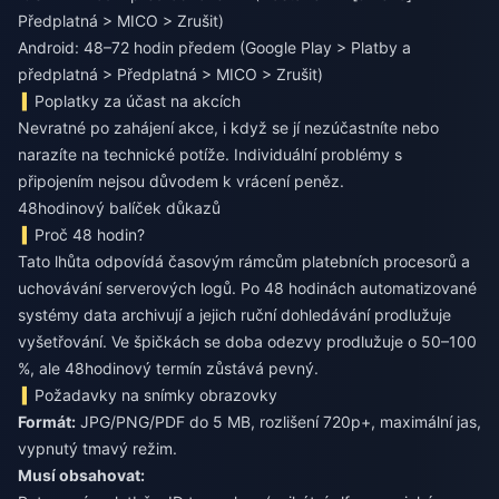
Předplatná > MICO > Zrušit)
Android: 48–72 hodin předem (Google Play > Platby a
předplatná > Předplatná > MICO > Zrušit)
Poplatky za účast na akcích
Nevratné po zahájení akce, i když se jí nezúčastníte nebo
narazíte na technické potíže. Individuální problémy s
připojením nejsou důvodem k vrácení peněz.
48hodinový balíček důkazů
Proč 48 hodin?
Tato lhůta odpovídá časovým rámcům platebních procesorů a
uchovávání serverových logů. Po 48 hodinách automatizované
systémy data archivují a jejich ruční dohledávání prodlužuje
vyšetřování. Ve špičkách se doba odezvy prodlužuje o 50–100
%, ale 48hodinový termín zůstává pevný.
Požadavky na snímky obrazovky
Formát:
JPG/PNG/PDF do 5 MB, rozlišení 720p+, maximální jas,
vypnutý tmavý režim.
Musí obsahovat: