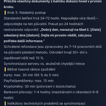
Přiložte všechny dokumenty z balíčku důkazů hned v prvním
kroku.
Krok 5: Následný postup
Standardní šetření trvá 24–72 hodin. Neposílejte více tiketů –
odpovídejte na ten původní. Pokud po 24 hodinách
nedostanete odpověď:
„Dobrý den, navazuji na tiket č. [číslo]
odeslaný dne [datum]. Dejte mi prosím vědět, zda jsou
potřeba další informace.“
Schválené refundace jsou zpracovány do 7–14 pracovních dnů
na původní platební metodu. Odvolání trvají 30+ dní s
úspěšností nižší než 15 %.
Synchronizace serveru vs. skutečně chybějící mince
Běžné časové rámce zpoždění
Karty: max. 30 min (95 % do 5 min)
PayPal/peněženky: max. 15 min
Kryptoměny: 30 min (potvrzení v blockchainu)
Bankovní převody: 1–4 hodiny (mezinárodní o víkendech 6–8
hodin)
Indikátory technických problémů se synchronizací