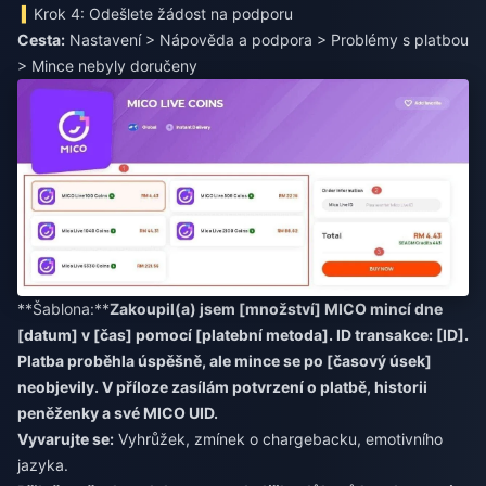
Krok 4: Odešlete žádost na podporu
Cesta:
Nastavení > Nápověda a podpora > Problémy s platbou
> Mince nebyly doručeny
**Šablona:**
Zakoupil(a) jsem [množství] MICO mincí dne
[datum] v [čas] pomocí [platební metoda]. ID transakce: [ID].
Platba proběhla úspěšně, ale mince se po [časový úsek]
neobjevily. V příloze zasílám potvrzení o platbě, historii
peněženky a své MICO UID.
Vyvarujte se:
Vyhrůžek, zmínek o chargebacku, emotivního
jazyka.