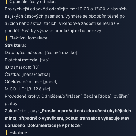
Optimální časy odeslání
Pro rychlejší odpověď odesílejte mezi 9:00 a 17:00 v hlavních
asijských časových pásmech. Vyhněte se obdobím těsně po
akcích nebo aktualizacích. Víkendové žádosti se řeší až v
pondělí. Svátky výrazně prodlužují dobu odezvy.
Efektivní formulace
Struktura:
Datum/čas nákupu: [časové razítko]
Platební metoda: [typ]
ID transakce: [ID]
Částka: [měna/částka]
Očekávané mince: [počet]
MICO UID: [8–12 číslic]
Provedené kroky: Odhlášení/přihlášení, čekání [doba], ověření
platby
Zakončete slovy:
„Prosím o prošetření a doručení chybějících
mincí, případně o vysvětlení, pokud transakce vykazuje stav
doručeno. Dokumentace je v příloze.“
Eskalace