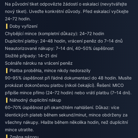
Na původní tiket odpovězte žádostí o eskalaci (nevytvářejte
nový tiket). Uveďte konkrétní důvody. Před eskalací vyčkejte
24–72 hodin.
Doby vyřízení
Chybějící mince (kompletní důkazy): 24–72 hodin
Duplicitní platby: 24–48 hodin, vrácení peněz do 7–14 dnů
Neautorizované nákupy: 7–14 dní, 40–50% úspěšnost
Složité případy: 14–21 dní
Scénáře nároku na vrácení peněz
Platba proběhla, mince nikdy nedorazily
90–95% úspěšnost při řádné dokumentaci do 48 hodin. Musíte
prokázat dokončenou platbu (nikoli čekající). Řešení: MICO
připíše mince přímo (24–72 hodin) nebo vrátí platbu (7–14 dní).
Náhodný duplicitní nákup
60–70% úspěšnost při okamžitém nahlášení. Důkaz: více
identických plateb během sekund/minut, mince obdrženy za
všechny nákupy. Hlašte během několika hodin, než duplicitní
mince utratíte.
Změna názoru