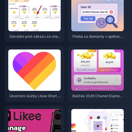
Odvolání proti zákazu za char
Platba za diamanty v aplikaci
geback diamantů v aplikaci Ch
Chamet byla zamítnuta? Řešen
amet 2026: Je úspěšnost skute
í pomocí Safe Buy (červen 202
čně 0 %?
6)
Ukončení služby Likee Short V
Balíček 2026 Chamet Diamond
ideo v Indonésii (duben 2026):
za 3,44 $: Vyplatí se vůbec ko
mince, zálohování a další krok
upit?
y