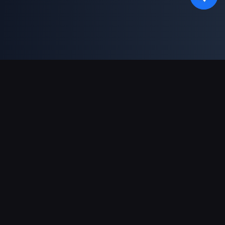
Podpora plateb
Partner
Genshin Impact Wiki
Honkai: Star Rail WIKI
Zenless Zone Zero WIKI
PUBG Mobile WIKI
BitTopup News