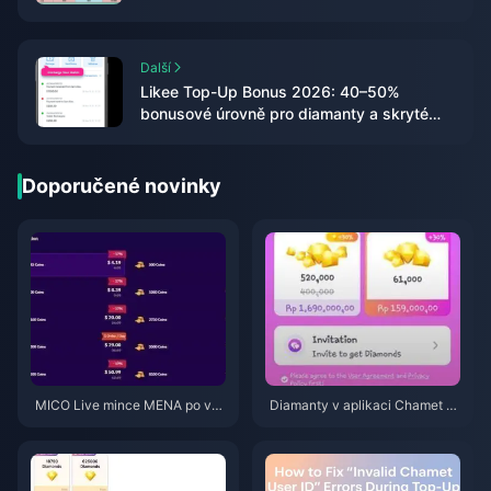
Další
Likee Top-Up Bonus 2026: 40–50%
bonusové úrovně pro diamanty a skryté
výpočty
Doporučené novinky
MICO Live mince MENA po ver
Diamanty v aplikaci Chamet n
zi v5.2: Nejlevnější nabídky 20
ebyly po dobití přes Google při
26
psány? Řešení pro rok 2026