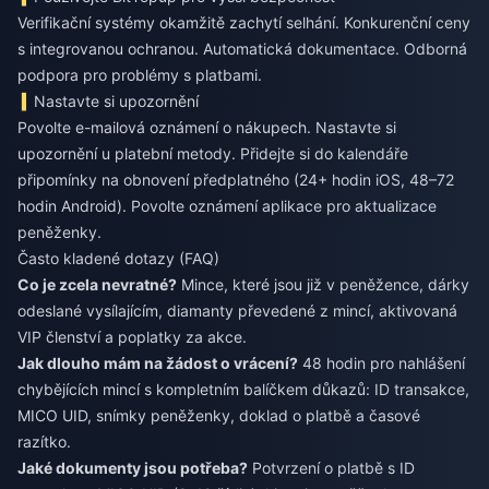
Verifikační systémy okamžitě zachytí selhání. Konkurenční ceny
s integrovanou ochranou. Automatická dokumentace. Odborná
podpora pro problémy s platbami.
Nastavte si upozornění
Povolte e-mailová oznámení o nákupech. Nastavte si
upozornění u platební metody. Přidejte si do kalendáře
připomínky na obnovení předplatného (24+ hodin iOS, 48–72
hodin Android). Povolte oznámení aplikace pro aktualizace
peněženky.
Často kladené dotazy (FAQ)
Co je zcela nevratné?
Mince, které jsou již v peněžence, dárky
odeslané vysílajícím, diamanty převedené z mincí, aktivovaná
VIP členství a poplatky za akce.
Jak dlouho mám na žádost o vrácení?
48 hodin pro nahlášení
chybějících mincí s kompletním balíčkem důkazů: ID transakce,
MICO UID, snímky peněženky, doklad o platbě a časové
razítko.
Jaké dokumenty jsou potřeba?
Potvrzení o platbě s ID