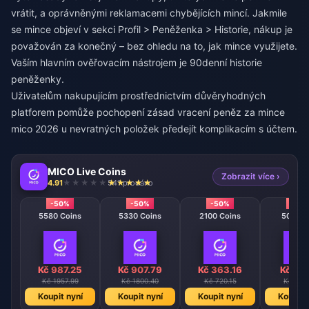
vrátit, a oprávněnými reklamacemi chybějících mincí. Jakmile
se mince objeví v sekci Profil > Peněženka > Historie, nákup je
považován za konečný – bez ohledu na to, jak mince využijete.
Vaším hlavním ověřovacím nástrojem je 90denní historie
peněženky.
Uživatelům nakupujícím prostřednictvím důvěryhodných
platforem pomůže pochopení
zásad vracení peněz za mince
mico 2026 u nevratných položek
předejít komplikacím s účtem.
MICO Live Coins
Zobrazit více ›
4.91
541 prodáno
-50%
-50%
-50%
-50
5580 Coins
5330 Coins
2100 Coins
508 Co
Kč 987.25
Kč 907.79
Kč 363.16
Kč 90
Kč 1957.99
Kč 1800.40
Kč 720.15
Kč 180
Koupit nyní
Koupit nyní
Koupit nyní
Koupit 