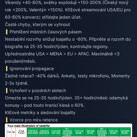
Víkendy +40-60%, svátky explodují +150-200% (Čínský nový
rok +200%, Valentýn +150%). Křížové streamování USA/EU pro
60-80% konverzi; střídejte jeden účet.
Časté chyby, kterým se vyhnout
Přehlížení místních časových pásem
Nestabilní rozvrhy snižují loajalitu o -60%. Připněte si rozvrh do
biografie na 25-35 hodin/týden, kontrolujte regiony.
Upřednostněte USA > MENA > EU > APAC. Maximálně <3
porušení/měsíc.
Ignorování propagace
Žádné rotace? -40% dárků. Ankety, testy mikrofonu, Momenty
2-3x týdně.
Vyhoření v pozdních slotech
Omezte se na 25-35 hodin/týden. 35+ hodin/měsíc odemyká
bonusy – pod touto hranicí klesá o 60%.
Klíčové metriky a sledování loajality
Vzorce pro míru retence