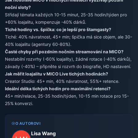
noční sloty?
Střídají témata každých 10-15 minut, 25-35 hodin/týden pro
+60% loajalitu, kompenzuje -40% dárků.
Tiché hodiny vs. špička: co je lepší pro štamgasty?
Tiché: 40% návratnost, 45+ min; špička má sice objem, ale 30-
40% loajalitu (agentury 60-80%).
Časté chyby při pozdním nočním streamování na MICO?
Nestabilní rozvrhy (-60% loajality), žádné rotace (-40% dárků),
závady (-40%) – připněte si rozvrh do biografie, HD nastavení.
Jak měřit loajalitu v MICO Live tichých hodinách?
Creator Studio: 45+ min, 40% návratnost, 55%+ retence.
Ideální délka tichých hodin pro maximální retenci?
45+ min/relace, 25-35 hodin/týden, 10-15 min rotace pro 15-
25% konverzi.
O AUTOROVI
Lisa Wang