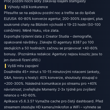
Proč pozdní noční sloty získávají loajální štamgasty
Výhody nižší konkurence
Přesuňte se na asijskou pozdní noc a trefíte se do špiček
EU/USA: 60-80% konverze agentur, 200-300% zapojení, plus
soukromé chaty na Blízkém východě v 19-23 hodin (50-100
coinů/min). Méně hluku, více zlata.
Exportujte týdenní data z Creator Studia – demografie,
opakované návštěvy. Získejte ID agentury 8387 po 100
sledujících a 50 hodinách: začnou se projevovat +40-60%
bonusy. (Poznámka redakce: Agentury nejsou kouzlo; jsou to
jen datově řízení dříči.)
Vyšší míra zapojení
Dosáhněte 45+ minut s 10-15 minutovými rotacemi (ankety,
Q&A, hovory s hosty): 40% konverze, shoutouty stoupají o
+200-300%. Následná komunikace po streamu pro +40%
návratnost; zveřejňujte Momenty 2-3x týdně pro zvýšení
retence o +40-60%.
Aplikace v5.6.3.5? Vymažte cache pro čistý dashboard. Před
streamem otestujte HD kameru/mikrofon a WiFi – vyhnete se