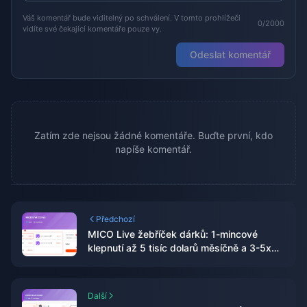
Váš komentář bude viditelný po schválení. V tomto prohlížeči
0/2000
vidíte své čekající komentáře pouze vy.
Odeslat komentář
Zatím zde nejsou žádné komentáře. Buďte první, kdo
napíše komentář.
Předchozí
MICO Live žebříček dárků: 1-mincové
klepnutí až 5 tisíc dolarů měsíčně a 3-5x
vyšší příjmy
Další