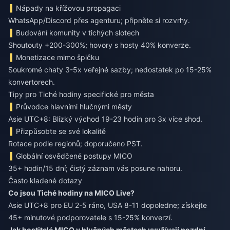
Nápady na křížovou propagaci
WhatsApp/Discord přes agenturu; připněte si rozvrhy.
Budování komunity v tichých slotech
Shoutouty +200-300%; hovory s hosty 40% konverze.
Monetizace mimo špičku
Soukromé chaty 3-5x veřejné sazby; nedostatek po 15-25%
konvertorech.
Tipy pro Tiché hodiny specifické pro města
Průvodce hlavními hlučnými městy
Asie UTC+8: Blízký východ 19-23 hodin pro 3x více shod.
Přizpůsobte se své lokalitě
Rotace podle regionů; doporučeno PST.
Globální osvědčené postupy MICO
35+ hodin/15 dní; čistý záznam vás posune nahoru.
Často kladené dotazy
Co jsou Tiché hodiny na MICO Live?
Asie UTC+8 pro EU 2-5 ráno, USA 8-11 dopoledne; získejte
45+ minutové podporovatele s 15-25% konverzí.
Jak hostitelé MICO v hlučných městech využívají pozdní