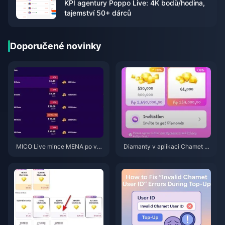
KPI agentury Poppo Live: 4K bodů/hodina,
tajemství 50+ dárců
Doporučené novinky
MICO Live mince MENA po ver
Diamanty v aplikaci Chamet n
zi v5.2: Nejlevnější nabídky 20
ebyly po dobití přes Google při
26
psány? Řešení pro rok 2026