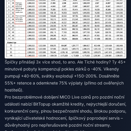
Špičky přinášejí 3x více shod, to ano. Ale Tiché hodiny? Ty 45+
minutové pobyty kompenzují pokles dárků o -40%. Víkendy
pumpují +40-60%, svátky explodují +150-200%. Dosáhněte
55%+ retence a odemknete 75% výplaty (přímo od ověřených
hostitelů).
Pro bezproblémové
dobíjení MICO Live coinů pro pozdní noční
události
nabízí BitTopup okamžité kredity, nejrychlejší doručení,
konkurenční ceny, plnou bezpečnostní shodu, širokou podporu,
vynikající uživatelské hodnocení, špičkový poprodejní servis –
důvěryhodný pro nepřerušované pozdní noční streamy.