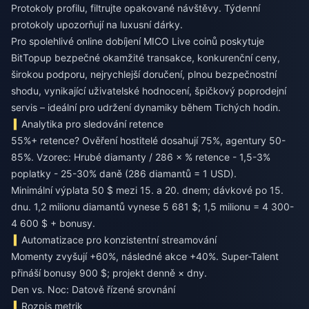
Protokoly profilu, filtrujte opakované návštěvy. Týdenní
protokoly upozorňují na luxusní dárky.
Pro spolehlivé
online dobíjení MICO Live coinů
poskytuje
BitTopup bezpečné okamžité transakce, konkurenční ceny,
širokou podporu, nejrychlejší doručení, plnou bezpečnostní
shodu, vynikající uživatelské hodnocení, špičkový poprodejní
servis – ideální pro udržení dynamiky během Tichých hodin.
Analytika pro sledování retence
55%+ retence? Ověření hostitelé dosahují 75%, agentury 50-
85%. Vzorec: Hrubé diamanty / 286 × % retence - 1,5-3%
poplatky - 25-30% daně (286 diamantů = 1 USD).
Minimální výplata 50 $ mezi 15. a 20. dnem; dávkové po 15.
dnu. 1,2 milionu diamantů vynese 5 681 $; 1,5 milionu = 4 300-
4 600 $ + bonusy.
Automatizace pro konzistentní streamování
Momenty zvyšují +60%, následné akce +40%. Super-Talent
přináší bonusy 900 $; projekt denně × dny.
Den vs. Noc: Datově řízené srovnání
Rozpis metrik