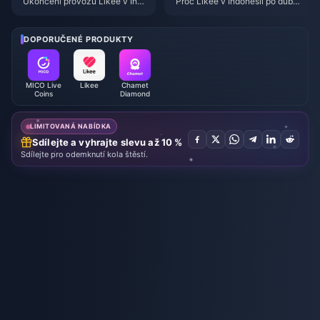
Ukončení provozu Likee v Indo
Proč Likee v Indonésii po dubn
nésii v dubnu 2026: Kompletní
u 2026 smazalo stará videa?
průvodce dalšími kroky
DOPORUČENÉ PRODUKTY
MICO Live
Likee
Chamet
Coins
Diamond
LIMITOVANÁ NABÍDKA
Sdílejte a vyhrajte slevu až 10 %
Sdílejte pro odemknutí kola štěstí.