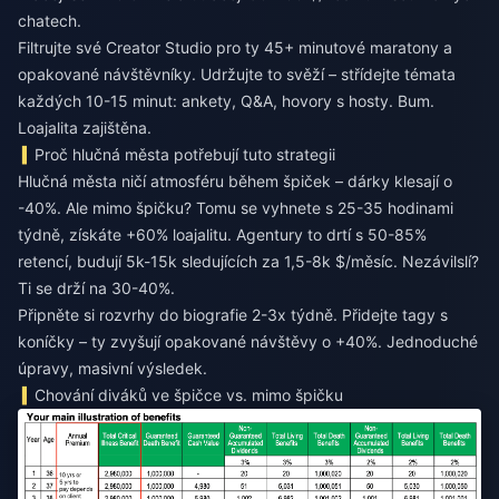
chatech.
Filtrujte své Creator Studio pro ty 45+ minutové maratony a
opakované návštěvníky. Udržujte to svěží – střídejte témata
každých 10-15 minut: ankety, Q&A, hovory s hosty. Bum.
Loajalita zajištěna.
Proč hlučná města potřebují tuto strategii
Hlučná města ničí atmosféru během špiček – dárky klesají o
-40%. Ale mimo špičku? Tomu se vyhnete s 25-35 hodinami
týdně, získáte +60% loajalitu. Agentury to drtí s 50-85%
retencí, budují 5k-15k sledujících za 1,5-8k $/měsíc. Nezávilslí?
Ti se drží na 30-40%.
Připněte si rozvrhy do biografie 2-3x týdně. Přidejte tagy s
koníčky – ty zvyšují opakované návštěvy o +40%. Jednoduché
úpravy, masivní výsledek.
Chování diváků ve špičce vs. mimo špičku