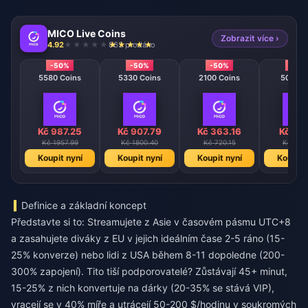
MICO Live Coins
Zobrazit více ›
4.92
863 prodáno
-50%
-50%
-50%
-50
5580 Coins
5330 Coins
2100 Coins
508 Co
Kč 987.25
Kč 907.79
Kč 363.16
Kč 90
Kč 1957.99
Kč 1800.40
Kč 720.15
Kč 180
Koupit nyní
Koupit nyní
Koupit nyní
Koupit 
Definice a základní koncept
Představte si to: Streamujete z Asie v časovém pásmu UTC+8
a zasahujete diváky z EU v jejich ideálním čase 2-5 ráno (15-
25% konverze) nebo lidi z USA během 8-11 dopoledne (200-
300% zapojení). Tito tiší podporovatelé? Zůstávají 45+ minut,
15-25% z nich konvertuje na dárky (20-35% se stává VIP),
vracejí se v 40% míře a utrácejí 50-200 $/hodinu v soukromých