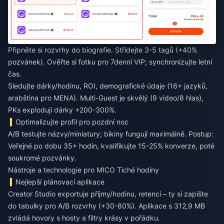
Připněte si rozvrhy do biografie. Střídejte 3-5 tagů (+40%
pozvánek). Ověřte si fotku pro 7denní VIP; synchronizujte letní
čas.
Sledujte dárky/hodinu, ROI, demografické údaje (16+ jazyků,
arabština pro MENA). Multi-Guest je skvělý (9 video/8 hlas),
PKs explodují dárky +200-300%.
Optimalizujte profil pro pozdní noc
A/B testujte názvy/miniatury; bikiny fungují maximálně. Postup:
Veřejné po dobu 35+ hodin, kvalifikujte 15-25% konverze, poté
soukromé pozvánky.
Nástroje a technologie pro MICO Tiché hodiny
Nejlepší plánovací aplikace
Creator Studio exportuje příjmy/hodinu, retenci – ty si zapište
do tabulky pro A/B rozvrhy (+30-80%). Aplikace s 312,9 MB
zvládá hovory s hosty a filtry krásy v pořádku.