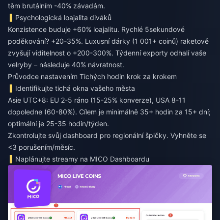
těm brutálním -40% závadám.
Psychologická loajalita diváků
Konzistence buduje +60% loajalitu. Rychlé 5sekundové
poděkování? +20-35%. Luxusní dárky (1 001+ coinů) raketově
zvyšují viditelnost o +200-300%. Týdenní exporty odhalí vaše
velryby – následuje 40% návratnost.
Průvodce nastavením Tichých hodin krok za krokem
Identifikujte tichá okna vašeho města
Asie UTC+8: EU 2-5 ráno (15-25% konverze), USA 8-11
dopoledne (60-80%). Cílem je minimálně 35+ hodin za 15+ dní;
optimální je 25-35 hodin/týden.
Zkontrolujte svůj dashboard pro regionální špičky. Vyhněte se
<3 porušením/měsíc.
Naplánujte streamy na MICO Dashboardu