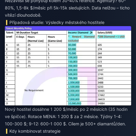
Nezávilslí se pohybují kolem 30-40% retence. Agentury? 60-
80%, 1,5-8k $/měsíc při 5k-15k sledujících. Data nelžou – ticho
vítězí dlouhodobě.
Případová studie: Výsledky městského hostitele
Nový hostitel dosáhne 1 200 $/měsíc po 2 měsících (35 hodin
ve špičce). Rotace MENA: 1 200 $ za 2 měsíce. Týdny 1-4:
100-300 $; 9-12: 600-1 000 $. Cílem je 500+ diamantů/den.
Kdy kombinovat strategie