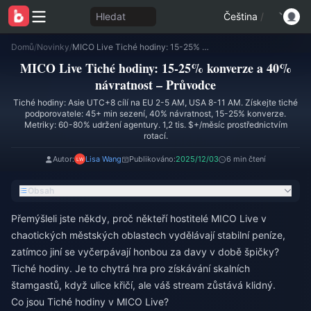
Hledat
Čeština
/
Domů
/
Novinky
/
MICO Live Tiché hodiny: 15-25% konverze a 40% návratnost – Průvodce
MICO Live Tiché hodiny: 15-25% konverze a 40%
návratnost – Průvodce
Tiché hodiny: Asie UTC+8 cílí na EU 2-5 AM, USA 8-11 AM. Získejte tiché
podporovatele: 45+ min sezení, 40% návratnost, 15-25% konverze.
Metriky: 60-80% udržení agentury. 1,2 tis. $+/měsíc prostřednictvím
rotací.
Autor:
Lisa Wang
Publikováno:
2025/12/03
6 min čtení
Obsah
Přemýšleli jste někdy, proč někteří hostitelé MICO Live v
chaotických městských oblastech vydělávají stabilní peníze,
zatímco jiní se vyčerpávají honbou za davy v době špičky?
Tiché hodiny. Je to chytrá hra pro získávání skalních
štamgastů, když ulice křičí, ale váš stream zůstává klidný.
Co jsou Tiché hodiny v MICO Live?