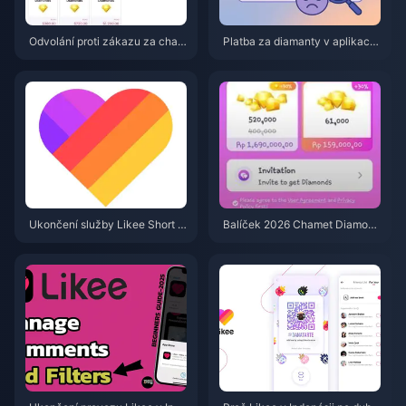
Odvolání proti zákazu za char
Platba za diamanty v aplikaci
geback diamantů v aplikaci Ch
Chamet byla zamítnuta? Řešen
amet 2026: Je úspěšnost skute
í pomocí Safe Buy (červen 202
čně 0 %?
6)
Ukončení služby Likee Short V
Balíček 2026 Chamet Diamond
ideo v Indonésii (duben 2026):
za 3,44 $: Vyplatí se vůbec ko
mince, zálohování a další krok
upit?
y