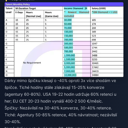
Dárky mimo špičku klesají o -40% oproti 3x více shodám ve
špičce. Tiché hodiny stále získávají 15-25% konverze
(agentury 60-80%). USA 19-22 hodin udržuje 60% retenci u
her; EU CET 20-23 hodin vynáší 400-2 500 €/měsíc.
Špičky: Nezávilslí na 30-40% konverze, 30-40% retence.
Tiché: Agentury 50-85% retence, 40% návratnost; nezávilslí
30-40%.