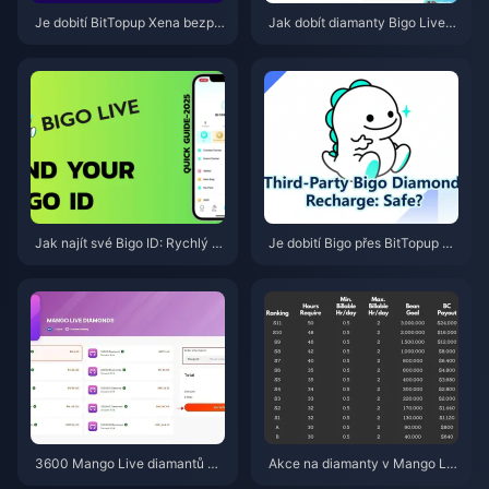
Je dobití BitTopup Xena bezpe
Jak dobít diamanty Bigo Live n
čné? Upřímný redakční test pro
a BitTopup: Kompletní průvodc
rok 2026
e pro rok 2026
Jak najít své Bigo ID: Rychlý n
Je dobití Bigo přes BitTopup be
ávod krok za krokem (2026)
zpečné? Upřímná recenze pro
rok 2026
3600 Mango Live diamantů za
Akce na diamanty v Mango Liv
3,62 RM — je tato nabídka z č
e v Malajsii na květen 2026: V