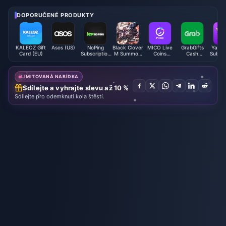
ervna 2026 skutečná?
yplatí se balíček za 3,62 RM?
DOPORUČENÉ PRODUKTY
KALEOZ Gift
Asos (US)
NoPing
Black Clover
MICO Live
GrabGifts
Yango
Card (EU)
Subscription
M Summon
Coins
Cash
Subscr
Code
Pack - ASIA
(MENA)
Voucher
UAE
(Global)
(MY)
LIMITOVANÁ NABÍDKA
Sdílejte a vyhrajte slevu až 10 %
Sdílejte pro odemknutí kola štěstí.