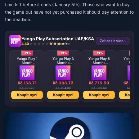
time left before it ends (January 5th). Those who want to buy
the game but have not yet purchased it should pay attention to
the deadline.
Yango Play Subscription UAE/KSA
Zobrazit více ›
4.40
905 prodáno
-21%
-21%
-21%
-21%
Yango Play 1
Yango Play 3
Yango Play 6
Yango Pl
Month
Months
Months
Mont
Subscription
Subscription
Subscription
Subscrip
(UAE/KSA)
(UAE/KSA)
(UAE/KSA)
(UAE/K
Kč 158.71
Kč 388.72
Kč 775.50
Kč 139
Kč 201.70
Kč 494.08
Kč 985.68
Kč 1779
Koupit nyní
Koupit nyní
Koupit nyní
Koupit 