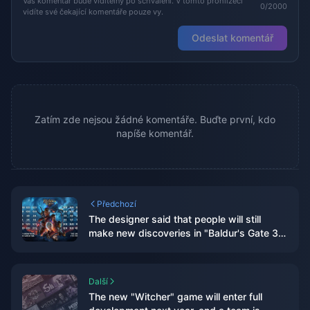
Váš komentář bude viditelný po schválení. V tomto prohlížeči
0/2000
vidíte své čekající komentáře pouze vy.
Odeslat komentář
Zatím zde nejsou žádné komentáře. Buďte první, kdo
napíše komentář.
Předchozí
The designer said that people will still
make new discoveries in "Baldur's Gate 3"
in the future
Další
The new "Witcher" game will enter full