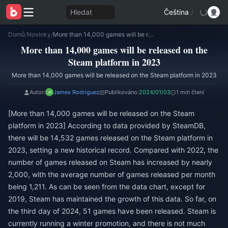
Hledat
Čeština
/
Domů
/
Novinky
/
More than 14,000 games will be released on the Steam platform in 2023
More than 14,000 games will be released on the
Steam platform in 2023
More than 14,000 games will be released on the Steam platform in 2023
Autor:
James Rodriguez
Publikováno:
2024/01/03
1 min čtení
[More than 14,000 games will be released on the Steam
platform in 2023] According to data provided by SteamDB,
there will be 14,532 games released on the Steam platform in
2023, setting a new historical record. Compared with 2022, the
number of games released on Steam has increased by nearly
2,000, with the average number of games released per month
being 1,211. As can be seen from the data chart, except for
2019, Steam has maintained the growth of this data. So far, on
the third day of 2024, 51 games have been released. Steam is
currently running a winter promotion, and there is not much