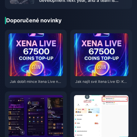
development next year, and a team is
being prepared for the sequel to
"Cyberpunk 2077"
Doporučené novinky
Jak dobít mince Xena Live na
Jak najít své Xena Live ID: Ko
BitTopup (průvodce pro rok 20
mpletní průvodce pro rok 2026,
26): Rychle, bezpečně a levněj
jak ho vyhledat, zkopírovat a p
i za minci
oužívat