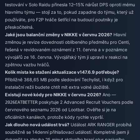
testování v Solo Raidu přinesla 12–15% nárůst DPS oproti mému
hlavnímu týmu — stojí za to, pokud zapadne do týmu, který už
používáte, pro F2P hráče šetřící na budoucí poutníky je
přeskočitelná.
Jaké jsou balanční změny v NIKKE v červnu 2026?
Hlavní
změnou je revize dovednosti oblíbeného předmětu pro Centi,
řešená v revidovaném oznámení z 11. června a v poznámce
vývojářů ze 16. června. Vývojářský tým ji upravil v reakci na
zpětnou vazbu hráčů.
Kolik místa ke stažení aktualizace v147.6.9 potřebuje?
Přibližně 368,65 MB podle sledování Techylist, i když pro
instalační režii budete chtít mít extra volné úložiště.
Existují nové kódy pro NIKKE v červnu 2026?
Ano —
poskytuje 2 Advanced Recruit Vouchers podle
2026EATBETTER
červnového seznamu 2026 od Lootbar. Ověřte si je na
oficiálních kanálech, protože kódy rychle vyprší.
Jak dlouho nová událost trvá?
Událost ARK RANGER probíhá
souběžně se 14denní přihlašovací událostí. Kompletně jsem ji
dokončil za zhruba 25 minut aktivního hraní plus pasivního