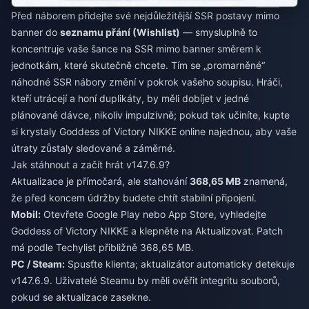
Před náborem přidejte své nejdůležitější SSR postavy mimo
banner do
seznamu přání (Wishlist)
— smysluplně to
koncentruje vaše šance na SSR mimo banner směrem k
jednotkám, které skutečně chcete. Tím se „promarněné“
náhodné SSR nábory změní v pokrok vašeho soupisu. Hráči,
kteří utrácejí a honí duplikáty, by měli dobíjet v jedné
plánované dávce, nikoliv impulzivně; pokud tak učiníte,
kupte
si krystaly Goddess of Victory NIKKE online
najednou, aby vaše
útraty zůstaly sledované a záměrné.
Jak stáhnout a začít hrát v147.6.9?
Aktualizace je přímočará, ale stahování
368,65 MB
znamená,
že před koncem údržby budete chtít stabilní připojení.
Mobil:
Otevřete Google Play nebo App Store, vyhledejte
Goddess of Victory NIKKE a klepněte na Aktualizovat. Patch
má podle Techylist přibližně 368,65 MB.
PC / Steam:
Spusťte klienta; aktualizátor automaticky detekuje
v147.6.9. Uživatelé Steamu by měli ověřit integritu souborů,
pokud se aktualizace zasekne.