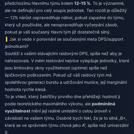
předchozímu hlavnímu týmu kolem
12–15 %
. To je významné,
ale ne definující pro celý soupis jednotek. Ten rozdíl je důležitý
— 12% nárůst ospravedlňuje nábor, pokud zapadne do týmu,
který už používáte, ale neospravedlňuje vyčerpání zásob,
pokud je váš současný hlavní tým již dostatečně silný.
Jak si vede v porovnání se současnými meta DPS/support
jednotkami?
Soutěží s vašimi stávajícími raidovými DPS, spíše než aby je
nahrazovala. V mém testování nejvíce vylepšuje jednotky, které
jsou limitovány okny využitelnosti (uptime) spíše než
špičkovým poškozením. Pokud už váš raidový tým má
spolehlivou generaci burstu a udržování munice, její marginální
hodnota rychle klesá.
To je vhled, který žebříčky prvního dne přehlížejí: hodnotí ji
podle teoretického maximálního výkonu, ale
podmíněná
využitelnost
mění její reálné umístění o celou úroveň v
závislosti na vašem týmu. Osobně bych řekl, že je to silná „B+,
která se ve správném týmu chová jako A“, spíše než univerzální
S.