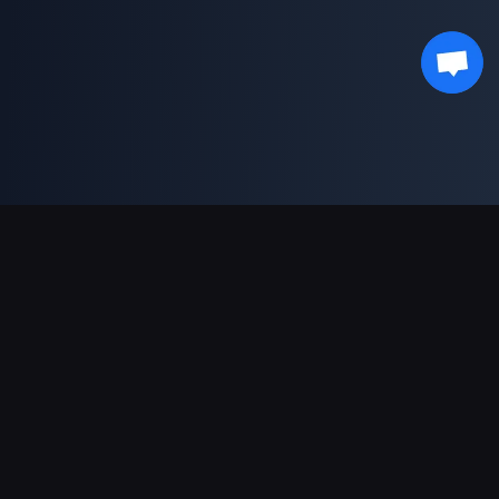
Podpora plateb
Partner
Genshin Impact Wiki
Honkai: Star Rail WIKI
Zenless Zone Zero WIKI