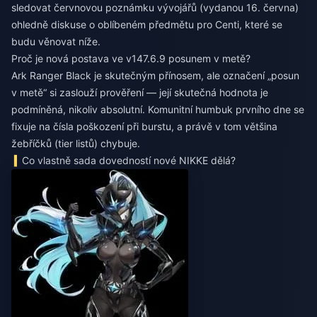
sledovat červnovou poznámku vývojářů (vydanou 16. června)
ohledně diskuse o oblíbeném předmětu pro Centi, které se
budu věnovat níže.
Proč je nová postava ve v147.6.9 posunem v metě?
Ark Ranger Black je skutečným přínosem, ale označení „posun
v metě“ si zaslouží prověření — její skutečná hodnota je
podmíněná, nikoliv absolutní. Komunitní humbuk prvního dne se
fixuje na čísla poškození při burstu, a právě v tom většina
žebříčků (tier listů) chybuje.
Co vlastně sada dovedností nové NIKKE dělá?