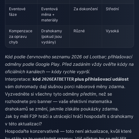
Eventové
Eventová
Za dokončení
Střední
fáze
měna +
materiály
Kompenzace
Drahokamy
Různé
Vysoká
za opravu
(pokud jsou
chyb
vydány)
Kód podle červnového seznamu 2026 od Lootbar; přihlašovací
odměny podle Google Play. Před zadáním vždy ověřte kódy na
oficiálních kanálech — kódy rychle vyprší.
Interpretace:
kód
plus přihlašovací událost
2026EATBETTER
vám dohromady dají slušnou porci náborové měny zdarma.
Vyzvedněte si všechny tyto odměny
předtím
, než se
rozhodnete pro banner — vaše efektivní matematika
drahokamů se změní, jakmile získáte poukázky zdarma.
Jak by měli F2P hráči a utrácející hráči hospodařit s drahokamy
v této aktualizaci?
Hospodařte konzervativně — toto není aktualizace, kvůli které
by stálo za to vyprázdnit rezervy. Váš přístup by se měl lišit