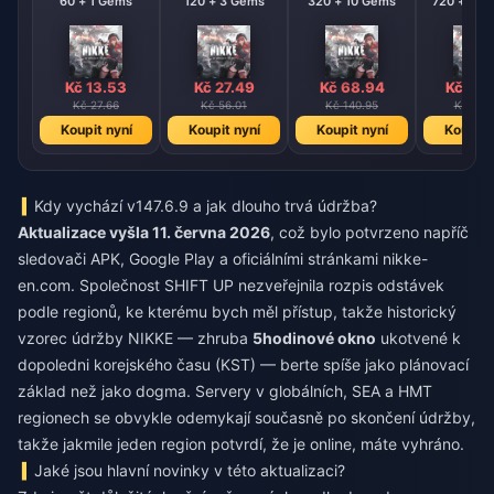
60 + 1 Gems
120 + 3 Gems
320 + 10 Gems
720 + 120
Kč 13.53
Kč 27.49
Kč 68.94
Kč 138
Kč 27.66
Kč 56.01
Kč 140.95
Kč 282
Koupit nyní
Koupit nyní
Koupit nyní
Koupit 
Kdy vychází v147.6.9 a jak dlouho trvá údržba?
Aktualizace vyšla 11. června 2026
, což bylo potvrzeno napříč
sledovači APK, Google Play a oficiálními stránkami nikke-
en.com. Společnost SHIFT UP nezveřejnila rozpis odstávek
podle regionů, ke kterému bych měl přístup, takže historický
vzorec údržby NIKKE — zhruba
5hodinové okno
ukotvené k
dopoledni korejského času (KST) — berte spíše jako plánovací
základ než jako dogma. Servery v globálních, SEA a HMT
regionech se obvykle odemykají současně po skončení údržby,
takže jakmile jeden region potvrdí, že je online, máte vyhráno.
Jaké jsou hlavní novinky v této aktualizaci?