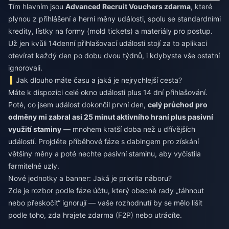
Tím hlavním jsou
Advanced Recruit Vouchers zdarma
, které
plynou z přihlášení a herní měny události, spolu se standardními
kredity, lístky na formy (mold tickets) a materiály pro postup.
Už jen kvůli 14denní přihlašovací události stojí za to aplikaci
otevírat každý den po dobu dvou týdnů, i kdybyste vše ostatní
ignorovali.
Jak dlouho máte času a jaká je nejrychlejší cesta?
Máte k dispozici celé okno události plus 14 dní přihlašování.
Poté, co jsem událost dokončil první den,
celý průchod pro
odměny mi zabral asi 25 minut aktivního hraní plus pasivní
využití staminy
— mnohem kratší doba než u dřívějších
událostí. Projděte příběhové fáze s dabingem pro získání
většiny měny a poté nechte pasivní staminu, aby vyčistila
farmitelné uzly.
Nové jednotky a banner: Jaká je priorita náboru?
Zde je rozbor podle fáze účtu, který obecné rady „táhnout
nebo přeskočit“ ignorují — vaše rozhodnutí by se mělo lišit
podle toho, zda hrajete zdarma (F2P) nebo utrácíte.