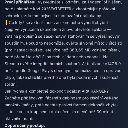
První přihlášení:
Vyzvedněte si odměnu za 14denní přihlášení,
poté uplatněte kód
a zkontrolujte poštovní
2026EATBETTER
schránku, zda tam nejsou kompenzační drahokamy.
Co když se aktualizace zasekne nebo vyhodí chybu?
Nejprve vynuceně ukončete a znovu otevřete aplikaci —
většina problémů se zaseknutým stahováním se vyřeší novým
spuštěním. Pokud to nepomůže, ověřte si volné místo v úložišti
(pro instalaci potřebujete více než 368,65 MB volného místa),
poté přepněte z Wi-Fi na mobilní data nebo naopak. Na
Steamu ověřte integritu herních souborů. Aktualizace v147.6.9
přišla podle Google Play s obecnými optimalizacemi a opravami
chyb, takže stabilita prvního dne byla podle mých zkušeností
solidní.
Jak rychle a kompletně dokončit událost ARK RANGER?
Začněte příběhovými fázemi s dabingem pro získání velkého
množství měny, poté nechte pasivní farmení dokončit zbytek
— to je cesta k úplnému dokončení za méně než 30 minut
aktivního hraní.
Doporučený postup: