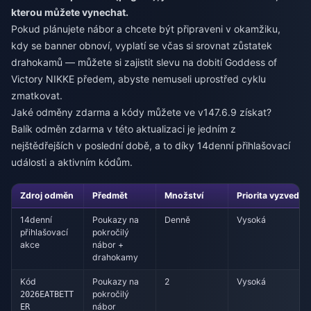
kterou můžete vynechat.
Pokud plánujete nábor a chcete být připraveni v okamžiku,
kdy se banner obnoví, vyplatí se včas si srovnat zůstatek
drahokamů — můžete si zajistit
slevu na dobití Goddess of
Victory NIKKE
předem, abyste nemuseli uprostřed cyklu
zmatkovat.
Jaké odměny zdarma a kódy můžete ve v147.6.9 získat?
Balík odměn zdarma v této aktualizaci je jedním z
nejštědřejších v poslední době, a to díky 14denní přihlašovací
události a aktivním kódům.
Zdroj odměn
Předmět
Množství
Priorita vyzvednu
14denní
Poukazy na
Denně
Vysoká
přihlašovací
pokročilý
akce
nábor +
drahokamy
Kód
Poukazy na
2
Vysoká
pokročilý
2026EATBETT
nábor
ER