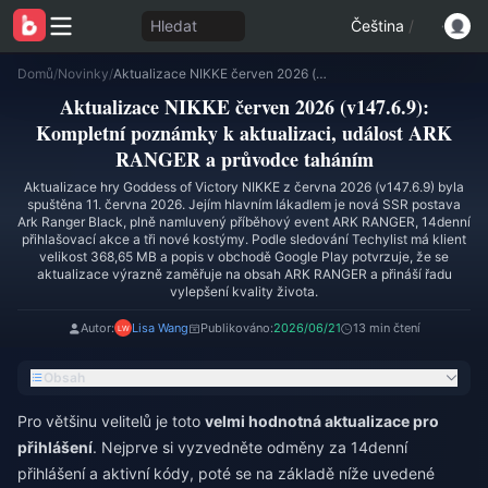
Hledat
Čeština
/
Domů
/
Novinky
/
Aktualizace NIKKE červen 2026 (v147.6.9): Kompletní poznámky k aktualizaci, událost ARK RANGER a průvodce taháním
Aktualizace NIKKE červen 2026 (v147.6.9):
Kompletní poznámky k aktualizaci, událost ARK
RANGER a průvodce taháním
Aktualizace hry Goddess of Victory NIKKE z června 2026 (v147.6.9) byla
spuštěna 11. června 2026. Jejím hlavním lákadlem je nová SSR postava
Ark Ranger Black, plně namluvený příběhový event ARK RANGER, 14denní
přihlašovací akce a tři nové kostýmy. Podle sledování Techylist má klient
velikost 368,65 MB a popis v obchodě Google Play potvrzuje, že se
aktualizace výrazně zaměřuje na obsah ARK RANGER a přináší řadu
vylepšení kvality života.
Autor:
Lisa Wang
Publikováno:
2026/06/21
13 min čtení
Obsah
Pro většinu velitelů je toto
velmi hodnotná aktualizace pro
přihlášení
. Nejprve si vyzvedněte odměny za 14denní
přihlášení a aktivní kódy, poté se na základě níže uvedené