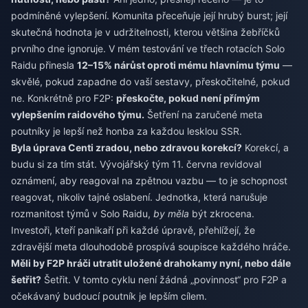
podmíněné vylepšení. Komunita přeceňuje její hrubý burst; její
skutečná hodnota je v udržitelnosti, kterou většina žebříčků
prvního dne ignoruje. V mém testování ve třech rotacích Solo
Raidu přinesla
12–15% nárůst oproti mému hlavnímu týmu
—
skvělé, pokud zapadne do vaší sestavy, přeskočitelné, pokud
ne. Konkrétně pro F2P:
přeskočte, pokud není přímým
vylepšením raidového týmu.
Šetření na zaručené meta
poutníky je lepší než honba za každou lesklou SSR.
Byla úprava Centi zradou, nebo zdravou korekcí?
Korekcí, a
budu si za tím stát. Vývojářský tým 11. června revidoval
oznámení, aby reagoval na zpětnou vazbu — to je schopnost
reagovat, nikoliv tajné oslabení. Jednotka, která narušuje
rozmanitost týmů v Solo Raidu,
by měla
být zkrocena.
Investoři, kteří panikaří při každé úpravě, přehlížejí, že
zdravější meta dlouhodobě prospívá soupisce každého hráče.
Měli by F2P hráči utratit uložené drahokamy nyní, nebo dále
šetřit?
Šetřit. V tomto cyklu není žádná „povinnost“ pro F2P a
očekávaný budoucí poutník je lepším cílem.