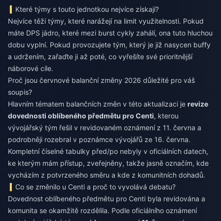
Které týmy s touto jednotkou nejvíce získají?
Nejvíce těží týmy, které narážejí na limit využitelnosti. Pokud
máte DPS jádro, které mezi burst cykly zahálí, ona tuto hluchou
dobu vyplní. Pokud provozujete tým, který je již nasycen buffy
a udržením, zařaďte ji až poté, co vyřešíte své prioritnější
náborové cíle.
Proč jsou červnové balanční změny 2026 důležité pro váš
soupis?
Hlavním tématem balančních změn v této aktualizaci je
revize
dovednosti oblíbeného předmětu pro Centi
, kterou
vývojářský tým řešil v revidovaném oznámení z 11. června a
podrobněji rozebral v poznámce vývojářů ze 16. června.
Kompletní číselné tabulky před/po nebyly v oficiálních datech,
ke kterým mám přístup, zveřejněny, takže jasně označím, kde
vycházím z potvrzeného směru a kde z komunitních dohadů.
Co se změnilo u Centi a proč to vyvolává debatu?
Dovednost oblíbeného předmětu pro Centi byla revidována a
komunita se okamžitě rozdělila. Podle oficiálního oznámení