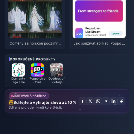
í
Odměny za horskou podzimní
Jak používat aplikaci Poppo Li
událost ve hře Where Winds M
ve: Kompletní průvodce pro úpl
eet – červenec 2026: Kompletn
né začátečníky | červenec 20
í seznam, měna a priorita
26
DOPORUČENÉ PRODUKTY
Diamanty
Poppo Live
Goddess of
Bigo Live
Coins
Victory
NIKKE
LIMITOVANÁ NABÍDKA
Sdílejte a vyhrajte slevu až 10 %
Sdílejte pro odemknutí kola štěstí.