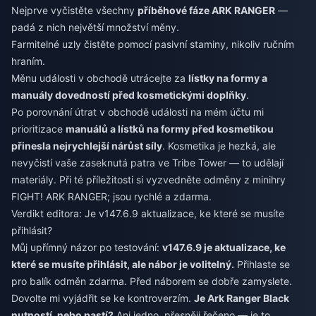
Nejprve vyčistěte všechny
příběhové fáze ARK RANGER
—
padá z nich největší množství měny.
Farmitelné uzly čistěte pomocí pasivní staminy, nikoliv ručním
hraním.
Měnu události v obchodě utrácejte za
lístky na formy a
manuály dovedností před kosmetickými doplňky
.
Po porovnání útrat v obchodě události na mém účtu mi
prioritizace
manuálů a lístků na formy před kosmetikou
přinesla nejrychlejší nárůst síly
. Kosmetika je hezká, ale
nevyčistí vaše zaseknutá patra ve Tribe Tower — to udělají
materiály. Při té příležitosti si vyzvedněte odměny z minihry
FIGHT! ARK RANGER; jsou rychlé a zdarma.
Verdikt editora: Je v147.6.9 aktualizace, ke které se musíte
přihlásit?
Můj upřímný názor po testování:
v147.6.9 je aktualizace, ke
které se musíte přihlásit, ale nábor je volitelný.
Přihlaste se
pro balík odměn zdarma. Před náborem se dobře zamyslete.
Dovolte mi vyjádřit se ke kontroverzím.
Je Ark Ranger Black
nutností, nebo pastí?
Ani jedno, přesněji řečeno — je to