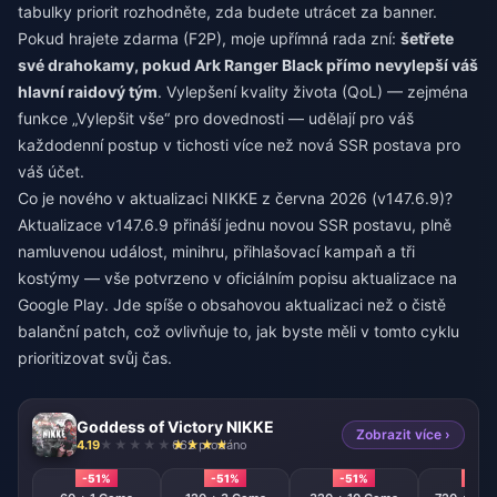
tabulky priorit rozhodněte, zda budete utrácet za banner.
Pokud hrajete zdarma (F2P), moje upřímná rada zní:
šetřete
své drahokamy, pokud Ark Ranger Black přímo nevylepší váš
hlavní raidový tým
. Vylepšení kvality života (QoL) — zejména
funkce „Vylepšit vše“ pro dovednosti — udělají pro váš
každodenní postup v tichosti více než nová SSR postava pro
váš účet.
Co je nového v aktualizaci NIKKE z června 2026 (v147.6.9)?
Aktualizace v147.6.9 přináší jednu novou SSR postavu, plně
namluvenou událost, minihru, přihlašovací kampaň a tři
kostýmy — vše potvrzeno v oficiálním popisu aktualizace na
Google Play. Jde spíše o obsahovou aktualizaci než o čistě
balanční patch, což ovlivňuje to, jak byste měli v tomto cyklu
prioritizovat svůj čas.
Goddess of Victory NIKKE
Zobrazit více ›
4.19
662 prodáno
-51%
-51%
-51%
-51%