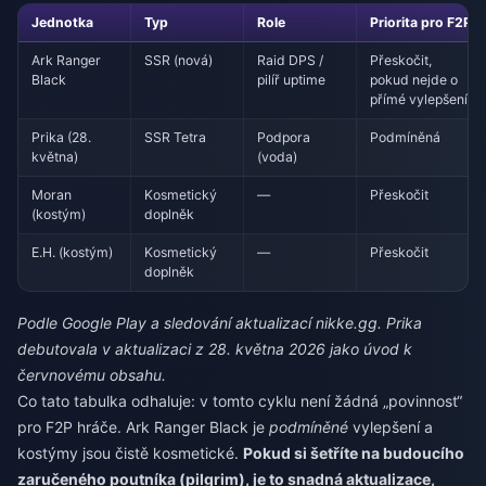
Jednotka
Typ
Role
Priorita pro F2P
Ark Ranger
SSR (nová)
Raid DPS /
Přeskočit,
Black
pilíř uptime
pokud nejde o
přímé vylepšení
Prika (28.
SSR Tetra
Podpora
Podmíněná
května)
(voda)
Moran
Kosmetický
—
Přeskočit
(kostým)
doplněk
E.H. (kostým)
Kosmetický
—
Přeskočit
doplněk
Podle Google Play a sledování aktualizací nikke.gg. Prika
debutovala v aktualizaci z 28. května 2026 jako úvod k
červnovému obsahu.
Co tato tabulka odhaluje: v tomto cyklu není žádná „povinnost“
pro F2P hráče. Ark Ranger Black je
podmíněné
vylepšení a
kostýmy jsou čistě kosmetické.
Pokud si šetříte na budoucího
zaručeného poutníka (pilgrim), je to snadná aktualizace,