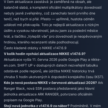
V čem aktualizace zaostává: je zaměřená na obsah, ale
balančně slabá, a kompletní oficiální multiplikátory dovedností
nebyly jasně zveřejněny, což zanechalo teorii prvního dne
tenčí, než bych si přál. Přesto — upřímně, hustota odměn
události mě překvapila. Toto je nejlepší aktualizace s nízkým
úsilím a vysokou návratností, jakou jsem za poslední měsíce
hrál, a tlačítko „Vylepšit vše“ pro dovednosti je neopěvovaným
hrdinou, kterého recenzenti stále podhodnocují.
Často kladené otázky o NIKKE v147.6.9
V kolik hodin vychází aktualizace NIKKE v147.6.9?
Aktualizace vyšla 11. června 2026 podle Google Play a nikke-
en.com. SHIFT UP v dostupných datech nezveřejnil tabulku
odstávek podle regionů, ale údržba NIKKE historicky trvá
zhruba 5 hodin ukotvených k dopoledni korejského času (KST).
Kdo je nová postava NIKKE v červnové aktualizaci 2026?
Ark
Ranger Black, nová SSR postava představená jako hlavní
jednotka aktualizace ARK RANGER, potvrzeno oficiálním
popisem na Google Play.
Stojí nová jednotka z v147.6.9 za nábor?
Podmíněně. V mém