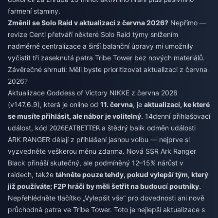
farmení staminy.
Změnil se Solo Raid v aktualizaci z června 2026?
Nepřímo —
revize Centi přetváří některé Solo Raid týmy snížením
nadměrné centralizace a širší balanční úpravy mi umožnily
vyčistit tři zaseknutá patra Tribe Tower bez nových materiálů.
Závěrečné shrnutí: Měli byste prioritizovat aktualizaci z června
2026?
Aktualizace Goddess of Victory NIKKE z června 2026
(v147.6.9), která je online od
11. června
, je
aktualizací, ke které
se musíte přihlásit, ale nábor je volitelný
. 14denní přihlašovací
událost, kód
a štědrý balík odměn události
2026EATBETTER
ARK RANGER dělají z přihlášení jasnou volbu — nejprve si
vyzvedněte veškerou měnu zdarma. Nová SSR Ark Ranger
Black přináší skutečný, ale podmíněný 12–15% nárůst v
raidech, takže
táhněte pouze tehdy, pokud vylepší tým, který
již používáte; F2P hráči by měli šetřit na budoucí poutníky.
Nepřehlédněte tlačítko „Vylepšit vše“ pro dovednosti ani nově
průchodná patra ve Tribe Tower. Toto je nejlepší aktualizace s