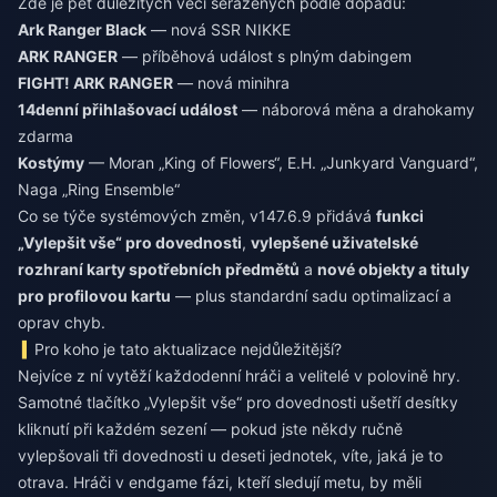
Zde je pět důležitých věcí seřazených podle dopadu:
Ark Ranger Black
— nová SSR NIKKE
ARK RANGER
— příběhová událost s plným dabingem
FIGHT! ARK RANGER
— nová minihra
14denní přihlašovací událost
— náborová měna a drahokamy
zdarma
Kostýmy
— Moran „King of Flowers“, E.H. „Junkyard Vanguard“,
Naga „Ring Ensemble“
Co se týče systémových změn, v147.6.9 přidává
funkci
„Vylepšit vše“ pro dovednosti
,
vylepšené uživatelské
rozhraní karty spotřebních předmětů
a
nové objekty a tituly
pro profilovou kartu
— plus standardní sadu optimalizací a
oprav chyb.
Pro koho je tato aktualizace nejdůležitější?
Nejvíce z ní vytěží každodenní hráči a velitelé v polovině hry.
Samotné tlačítko „Vylepšit vše“ pro dovednosti ušetří desítky
kliknutí při každém sezení — pokud jste někdy ručně
vylepšovali tři dovednosti u deseti jednotek, víte, jaká je to
otrava. Hráči v endgame fázi, kteří sledují metu, by měli