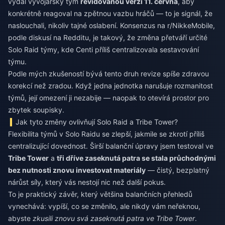
vydal vývojářský tým
revidovanou verzi 11. června
, aby
konkrétně reagoval na zpětnou vazbu hráčů — to je signál, že
naslouchali, nikoliv tajné oslabení. Konsenzus na r/NikkeMobile,
podle diskusí na Redditu, je takový, že změna přetváří určité
Solo Raid týmy, kde Centi příliš centralizovala sestavování
týmu.
Podle mých zkušeností bývá tento druh revize spíše zdravou
korekcí než zradou. Když jedna jednotka narušuje rozmanitost
týmů, její omezení ji nezabije — naopak to otevírá prostor pro
zbytek soupisky.
Jak tyto změny ovlivňují Solo Raid a Tribe Tower?
Flexibilita týmů v Solo Raidu se zlepší, jakmile se zkrotí příliš
centralizující dovednost. Širší balanční úpravy jsem testoval ve
Tribe Tower
a
tři dříve zaseknutá patra se stala průchodnými
bez nutnosti znovu investovat materiály
— čistý, bezplatný
nárůst síly, který vás nestojí nic než další pokus.
To je praktický závěr, který většina balančních přehledů
vynechává: vypíší, co se změnilo, ale nikdy vám neřeknou,
abyste
zkusili znovu svá zaseknutá patra ve Tribe Tower
.