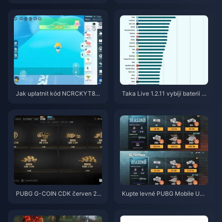
nkurzy SupernovaX 2026 (slev
zi v5.2: Nejlevnější nabídky 20
a 12–23 %)
26
Jak uplatnit kód NCRCKYT8EF
Taka Live 1.2.11 vybíjí baterii př
pro získání Eggy Coins zdarma
íliš rychle po aktualizaci z červ
(srpen 2026)
ence 2026? Příčiny a řešení
PUBG G-COIN CDK červen 20
Kupte levné PUBG Mobile UC
26: Vyplatí se opravdu dvojitá
pro spolupráci s Naruto Shippu
promo akce za 91,43 $?
den (červenec 2026): Ceny, ne
jlepší balíčky a bezpečné dobit