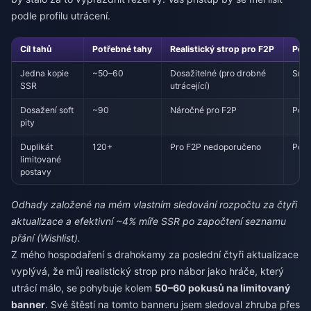
podle profilu utrácení.
Cíl tahů
Potřebné tahy
Realistický strop pro F2P
Pozn
Jedna kopie
~50–60
Dosažitelné (pro drobné
Sna
SSR
utrácející)
Dosažení soft
~90
Náročné pro F2P
Poh
pity
Duplikát
120+
Pro F2P nedoporučeno
Pouz
limitované
postavy
Odhady založené na mém vlastním sledování rozpočtu za čtyři
aktualizace a efektivní ~4% míře SSR po započtení seznamu
přání (Wishlist).
Z mého hospodaření s drahokamy za poslední čtyři aktualizace
vyplývá, že můj realistický strop pro nábor jako hráče, který
utrácí málo, se pohybuje kolem
50–60 pokusů na limitovaný
banner
. Své štěstí na tomto banneru jsem sledoval zhruba přes