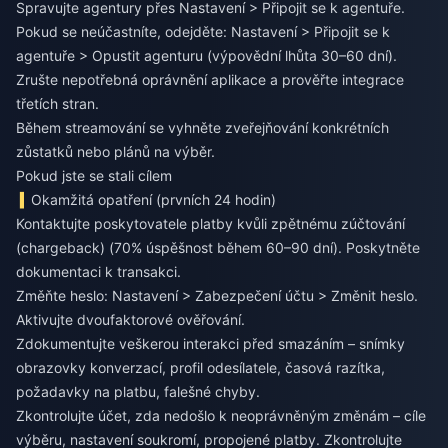
Spravujte agentury přes Nastavení > Připojit se k agentuře.
Pokud se neúčastníte, odejděte: Nastavení > Připojit se k
agentuře > Opustit agenturu (výpovědní lhůta 30–60 dní).
Zrušte nepotřebná oprávnění aplikace a prověřte integrace
třetích stran.
Během streamování se vyhněte zveřejňování konkrétních
zůstatků nebo plánů na výběr.
Pokud jste se stali cílem
Okamžitá opatření (prvních 24 hodin)
Kontaktujte poskytovatele platby kvůli zpětnému zúčtování
(chargeback) (70% úspěšnost během 60–90 dní). Poskytněte
dokumentaci k transakci.
Změňte heslo: Nastavení > Zabezpečení účtu > Změnit heslo.
Aktivujte dvoufaktorové ověřování.
Zdokumentujte veškerou interakci před smazáním – snímky
obrazovky konverzací, profil odesílatele, časová razítka,
požadavky na platbu, falešné chyby.
Zkontrolujte účet, zda nedošlo k neoprávněným změnám – cíle
výběru, nastavení soukromí, propojené platby. Zkontrolujte