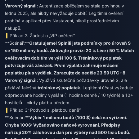
Varovný signál:
Autentizace obličejem se stala povinnou v
lednu 2025, ale nikdy nevyžaduje dobití. Legitimní ověření
probíhá v aplikaci přes Nastavení, nikoli prostřednictvím
nákupů.
Příklad 2: Žádost o „VIP ověření“
**Scénář:**
Gratulujeme! Splnili jste podmínky pro úroveň S
se 150 miliony bodů. Aktivujte provizi 20 % Live / 50 % Match
ověřovacím dobitím ve výši 100 $. Tréninkový poplatek
potvrzuje váš závazek. První výplata zahrnuje vrácení
poplatku plus výdělek. Zpracujte do neděle 23:59 UTC+8.
Varovný signál:
Využívá skutečné požadavky úrovně S, ale
přidává falešný
tréninkový poplatek.
Legitimní účast vyžaduje
odpracované hodiny vysílání (1 hodina denně / 10 týdně) a 10+
hostitelů – nikdy platbu předem.
Příklad 3: Podvod s „platbou daně“
**Scénář:**
Výběr 1 milionu bodů (100 $) čeká na vyřízení.
Chyba 1006: Vyžadováno daňové vyrovnání. Předpisy
nařizují 20% zálohovou daň pro výběry nad 500 tisíc bodů.