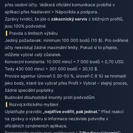
přes osobní účty. Veškerá oficiální komunikace probíhá v
aplikaci přes Nastavení > Nápověda a podpora.
Zprávy tvrdící, že jde o
zákaznický servis
z běžných profilů,
jsou 100% podvodné.
Pravda o limitech výběru
Jediný požadavek: minimum 100 000 bodů (10 $). Pro ověřené
účty neexistují žádné maximální limity. Pokud si to přejete,
můžete vybrat celý zůstatek.
Konverzní konstanta: 10 000 mincí = 7 000 bodů = 0,70 USD.
Tedy 430 000 mincí = 301 000 bodů = 30,10 $.
Provize agentur (úroveň S 20–50 %, úroveň C 8 %) se hromadí
jako body, které lze vybrat přes Profil > Vybrat – stejný proces,
žádné speciální poplatky.
Budování dlouhodobé imunity proti podvodům
Rozvoj kritického myšlení
Uplatňujte pravidlo
„nejdříve ověřit, pak jednat.“
Před reakcí
na zprávy o výběru si informace nezávisle potvrďte v
oficiálních oznámeních aplikace.
Rozpoznejte manipulaci: naléhavost (
„24hodinový termín“
),