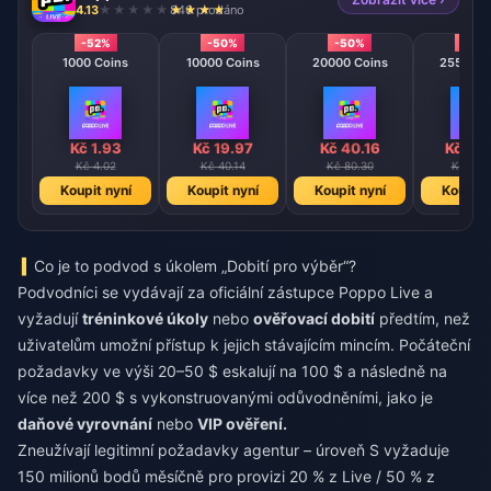
4.13
846 prodáno
-52%
-50%
-50%
-50
1000 Coins
10000 Coins
20000 Coins
25500 C
Kč 1.93
Kč 19.97
Kč 40.16
Kč 50
Kč 4.02
Kč 40.14
Kč 80.30
Kč 101
Koupit nyní
Koupit nyní
Koupit nyní
Koupit 
Co je to podvod s úkolem „Dobití pro výběr“?
Podvodníci se vydávají za oficiální zástupce Poppo Live a
vyžadují
tréninkové úkoly
nebo
ověřovací dobití
předtím, než
uživatelům umožní přístup k jejich stávajícím mincím. Počáteční
požadavky ve výši 20–50 $ eskalují na 100 $ a následně na
více než 200 $ s vykonstruovanými odůvodněními, jako je
daňové vyrovnání
nebo
VIP ověření.
Zneužívají legitimní požadavky agentur – úroveň S vyžaduje
150 milionů bodů měsíčně pro provizi 20 % z Live / 50 % z