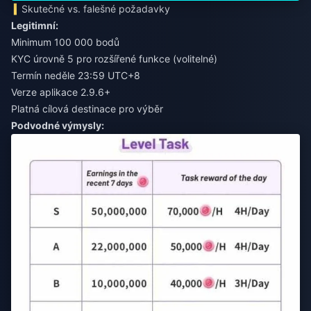
Skutečné vs. falešné požadavky
Legitimní:
Minimum 100 000 bodů
KYC úrovně 5 pro rozšířené funkce (volitelné)
Termín neděle 23:59 UTC+8
Verze aplikace 2.9.6+
Platná cílová destinace pro výběr
Podvodné výmysly: