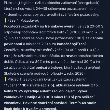
Překrucují legitimní rizika zpětného zúčtování (chargeback),
která mohou vést k 24–48hodinovému pozastavení nebo
14dennímu banu, aby ospravedlnili své falešné požadavky.
Fáze 4: Požadavek
Počáteční požadavky na
tréninkové ověření
ve výši 20–50 $
odpovídají hodnotám legitimních balíčků (430 000 mincí = 50
$). Po zaplacení se objeví nové požadavky: 100 $ za
daňové
povinnosti
a následně 200 $ za
konečné vyřízení.
Zneužívají skutečný minimální výběr 100 000 bodů (10 $) a
tvrdí, že uživatelé musí tuto částku
dorovnat
prostřednictvím
dobití. Odkazují na 80% míru podvodů u slev nad 30 % a tvrdí,
že uživatel obdržel
podezřelé slevy
, které vyžadují ověření.
Skutečné scénáře podvodů (případy z roku 2026)
Příklad 1: Zablokování kvůli „aktualizaci systému“
**Scénář:**
ID uživatele [číslo], aktualizace systému z 15.
ledna 2025 vyžaduje autentizaci obličejem. Výběr
zablokován. Dobijte 430 000 mincí (50 $) pro ověření
vlastnictví. Povinné dodržení pravidel. Termín 48 hodin,
jinak dojde k trvalému omezení.