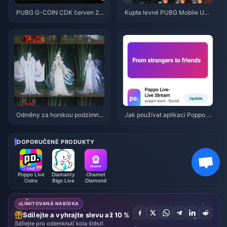
PUBG G-COIN CDK červen 20
Kupte levné PUBG Mobile UC
26: Vyplatí se opravdu dvojitá
pro spolupráci s Naruto Shippu
promo akce za 91,43 $?
den (červenec 2026): Ceny, ne
jlepší balíčky a bezpečné dobit
í
Odměny za horskou podzimní
Jak používat aplikaci Poppo Li
událost ve hře Where Winds M
ve: Kompletní průvodce pro úpl
eet – červenec 2026: Kompletn
né začátečníky | červenec 20
í seznam, měna a priorita
26
DOPORUČENÉ PRODUKTY
Poppo Live
Diamanty
Chamet
Coins
Bigo Live
Diamond
LIMITOVANÁ NABÍDKA
Sdílejte a vyhrajte slevu až 10 %
Sdílejte pro odemknutí kola štěstí.