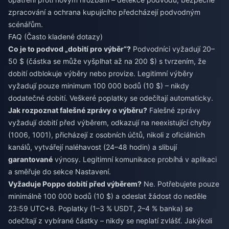
zpracování a ochrana kupujícího předcházejí podvodným
scénářům.
FAQ (Často kladené dotazy)
Co je to podvod „dobití pro výběr“?
Podvodníci vyžadují 20–
50 $ (částka se může vyšplhat až na 200 $) s tvrzením, že
dobití odblokuje výběry nebo provize. Legitimní výběry
vyžadují pouze minimum 100 000 bodů (10 $) – nikdy
dodatečné dobití. Veškeré poplatky se odečítají automaticky.
Jak rozpoznat falešné zprávy o výběru?
Falešné zprávy
vyžadují dobití před výběrem, odkazují na neexistující chyby
(1006, 1001), přicházejí z osobních účtů, nikoli z oficiálních
kanálů, vytvářejí naléhavost (24–48 hodin) a slibují
garantované
výnosy. Legitimní komunikace probíhá v aplikaci
a směřuje do sekce Nastavení.
Vyžaduje Poppo dobití před výběrem?
Ne. Potřebujete pouze
minimálně 100 000 bodů (10 $) a odeslat žádost do neděle
23:59 UTC+8. Poplatky (1–3 % USDT, 2–4 % banka) se
odečítají z vybírané částky – nikdy se neplatí zvlášť. Jakýkoli