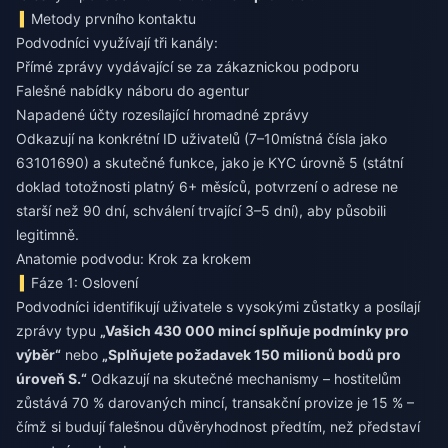
Metody prvního kontaktu
Podvodníci využívají tři kanály:
Přímé zprávy vydávající se za zákaznickou podporu
Falešné nabídky náboru do agentur
Napadené účty rozesílající hromadné zprávy
Odkazují na konkrétní ID uživatelů (7–10místná čísla jako
63101690) a skutečné funkce, jako je KYC úrovně 5 (státní
doklad totožnosti platný 6+ měsíců, potvrzení o adrese ne
starší než 90 dní, schválení trvající 3–5 dní), aby působili
legitimně.
Anatomie podvodu: Krok za krokem
Fáze 1: Oslovení
Podvodníci identifikují uživatele s vysokými zůstatky a posílají
zprávy typu
„Vašich 430 000 mincí splňuje podmínky pro
výběr“
nebo
„Splňujete požadavek 150 milionů bodů pro
úroveň S.“
Odkazují na skutečné mechanismy – hostitelům
zůstává 70 % darovaných mincí, transakční provize je 15 % –
čímž si budují falešnou důvěryhodnost předtím, než představí