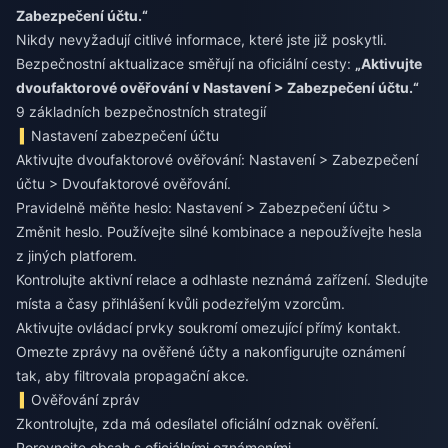
Zabezpečení účtu.“
Nikdy nevyžadují citlivé informace, které jste již poskytli.
Bezpečnostní aktualizace směřují na oficiální cesty:
„Aktivujte
dvoufaktorové ověřování v Nastavení > Zabezpečení účtu.“
9 základních bezpečnostních strategií
Nastavení zabezpečení účtu
Aktivujte dvoufaktorové ověřování: Nastavení > Zabezpečení
účtu > Dvoufaktorové ověřování.
Pravidelně měňte heslo: Nastavení > Zabezpečení účtu >
Změnit heslo. Používejte silné kombinace a nepoužívejte hesla
z jiných platforem.
Kontrolujte aktivní relace a odhlaste neznámá zařízení. Sledujte
místa a časy přihlášení kvůli podezřelým vzorcům.
Aktivujte ovládací prvky soukromí omezující přímý kontakt.
Omezte zprávy na ověřené účty a nakonfigurujte oznámení
tak, aby filtrovala propagační akce.
Ověřování zpráv
Zkontrolujte, zda má odesílatel oficiální odznak ověření.
Porovnejte obsah s oficiálními oznámeními.