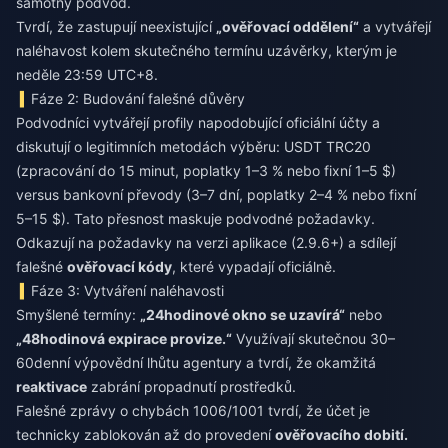
samotný podvod.
Tvrdí, že zastupují neexistující
„ověřovací oddělení“
a vytvářejí
naléhavost kolem skutečného termínu uzávěrky, kterým je
neděle 23:59 UTC+8.
Fáze 2: Budování falešné důvěry
Podvodníci vytvářejí profily napodobující oficiální účty a
diskutují o legitimních metodách výběru: USDT TRC20
(zpracování do 15 minut, poplatky 1–3 % nebo fixní 1–5 $)
versus bankovní převody (3–7 dní, poplatky 2–4 % nebo fixní
5–15 $). Tato přesnost maskuje podvodné požadavky.
Odkazují na požadavky na verzi aplikace (2.9.6+) a sdílejí
falešné
ověřovací kódy
, které vypadají oficiálně.
Fáze 3: Vytváření naléhavosti
Smyšlené termíny:
„24hodinové okno se uzavírá“
nebo
„48hodinová expirace provize.“
Využívají skutečnou 30–
60denní výpovědní lhůtu agentury a tvrdí, že okamžitá
reaktivace
zabrání propadnutí prostředků.
Falešné zprávy o chybách 1006/1001 tvrdí, že účet je
technicky zablokován až do provedení
ověřovacího dobití.