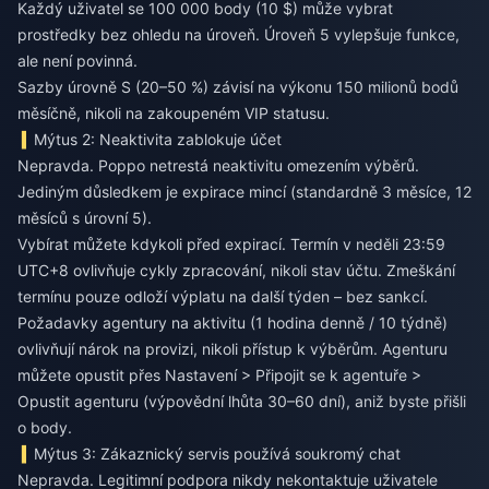
Každý uživatel se 100 000 body (10 $) může vybrat
prostředky bez ohledu na úroveň. Úroveň 5 vylepšuje funkce,
ale není povinná.
Sazby úrovně S (20–50 %) závisí na výkonu 150 milionů bodů
měsíčně, nikoli na zakoupeném VIP statusu.
Mýtus 2: Neaktivita zablokuje účet
Nepravda. Poppo netrestá neaktivitu omezením výběrů.
Jediným důsledkem je expirace mincí (standardně 3 měsíce, 12
měsíců s úrovní 5).
Vybírat můžete kdykoli před expirací. Termín v neděli 23:59
UTC+8 ovlivňuje cykly zpracování, nikoli stav účtu. Zmeškání
termínu pouze odloží výplatu na další týden – bez sankcí.
Požadavky agentury na aktivitu (1 hodina denně / 10 týdně)
ovlivňují nárok na provizi, nikoli přístup k výběrům. Agenturu
můžete opustit přes Nastavení > Připojit se k agentuře >
Opustit agenturu (výpovědní lhůta 30–60 dní), aniž byste přišli
o body.
Mýtus 3: Zákaznický servis používá soukromý chat
Nepravda. Legitimní podpora nikdy nekontaktuje uživatele