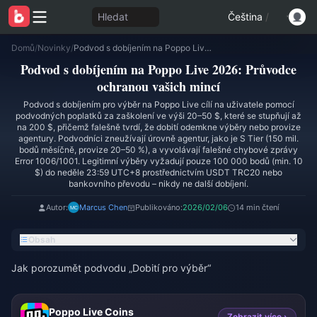
Hledat
Čeština
/
Domů
/
Novinky
/
Podvod s dobíjením na Poppo Live 2026: Průvodce ochranou vašich mincí
Podvod s dobíjením na Poppo Live 2026: Průvodce
ochranou vašich mincí
Podvod s dobíjením pro výběr na Poppo Live cílí na uživatele pomocí
podvodných poplatků za zaškolení ve výši 20–50 $, které se stupňují až
na 200 $, přičemž falešně tvrdí, že dobití odemkne výběry nebo provize
agentury. Podvodníci zneužívají úrovně agentur, jako je S Tier (150 mil.
bodů měsíčně, provize 20–50 %), a vyvolávají falešné chybové zprávy
Error 1006/1001. Legitimní výběry vyžadují pouze 100 000 bodů (min. 10
$) do neděle 23:59 UTC+8 prostřednictvím USDT TRC20 nebo
bankovního převodu – nikdy ne další dobíjení.
Autor:
Marcus Chen
Publikováno:
2026/02/06
14 min čtení
Obsah
Jak porozumět podvodu „Dobití pro výběr“
Poppo Live Coins
Zobrazit více ›