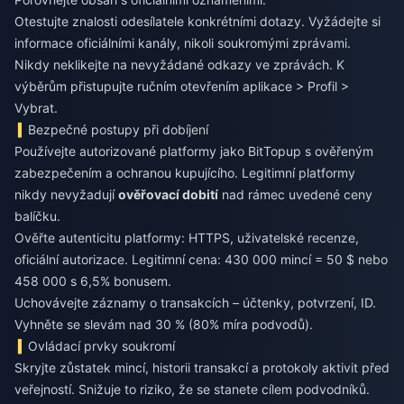
Otestujte znalosti odesílatele konkrétními dotazy. Vyžádejte si
informace oficiálními kanály, nikoli soukromými zprávami.
Nikdy neklikejte na nevyžádané odkazy ve zprávách. K
výběrům přistupujte ručním otevřením aplikace > Profil >
Vybrat.
Bezpečné postupy při dobíjení
Používejte autorizované platformy jako BitTopup s ověřeným
zabezpečením a ochranou kupujícího. Legitimní platformy
nikdy nevyžadují
ověřovací dobití
nad rámec uvedené ceny
balíčku.
Ověřte autenticitu platformy: HTTPS, uživatelské recenze,
oficiální autorizace. Legitimní cena: 430 000 mincí = 50 $ nebo
458 000 s 6,5% bonusem.
Uchovávejte záznamy o transakcích – účtenky, potvrzení, ID.
Vyhněte se slevám nad 30 % (80% míra podvodů).
Ovládací prvky soukromí
Skryjte zůstatek mincí, historii transakcí a protokoly aktivit před
veřejností. Snižuje to riziko, že se stanete cílem podvodníků.