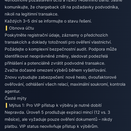
komunikujte, že chargeback cílí na požadavky podvodníka,
nikoli na legitimní transakce.
Každých 3–5 dní se informujte o stavu řešení.
Obnova účtu
Poskytněte registrační údaje, záznamy o předchozích
transakcích a doklady totožnosti pro ověření vlastnictví.
Požádejte o komplexní bezpečnostní audit. Podpora může
identifikovat neoprávněné změny, sledovat podezřelá
přihlášení a potenciálně zvrátit podvodné transakce.
Zvažte dočasné omezení výběrů během vyšetřování.
Znovu vybudujte zabezpečení: nové heslo, dvoufaktorové
ověřování, odhlášení všech relací, maximální soukromí, kontrola
agentur.
Časté mýty
Mýtus 1: Pro VIP přístup k výběru je nutné dobití
Nepravda. Úroveň 5 prodlužuje expiraci mincí (12 vs. 3
měsíce), ale vyžaduje pouze ověření dokumentů – nikdy
platbu. VIP status neovlivňuje přístup k výběrům.