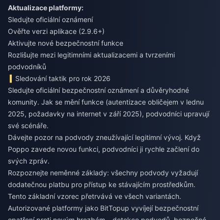
Aktualizace platformy:
Sledujte oficiální oznámení
Ověřte verzi aplikace (2.9.6+)
Aktivujte nové bezpečnostní funkce
Rozlišujte mezi legitimními aktualizacemi a tvrzeními
podvodníků
Sledování taktik pro rok 2026
Sledujte oficiální bezpečnostní oznámení a důvěryhodné
komunity. Jak se mění funkce (autentizace obličejem v lednu
2025, požadavky na internet v září 2025), podvodníci upravují
své scénáře.
Dávejte pozor na podvody zneužívající legitimní vývoj. Když
Poppo zavede novou funkci, podvodníci ji rychle začlení do
svých zpráv.
Rozpoznejte neměnné základy: všechny podvody vyžadují
dodatečnou platbu pro přístup ke stávajícím prostředkům.
Tento základní vzorec přetrvává ve všech variantách.
Autorizované platformy jako BitTopup vyvíjejí bezpečnostní
opatření proti novým hrozbám – detekce podvodů, bezpečné