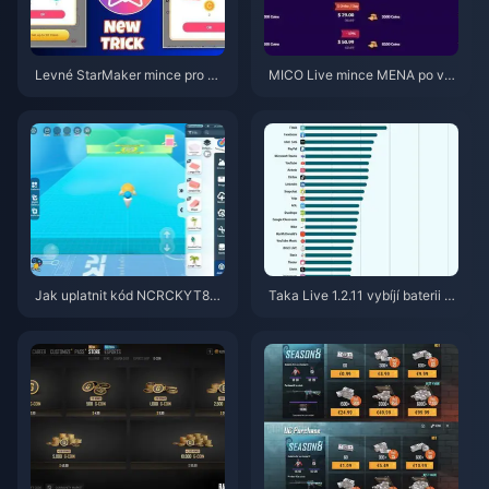
Levné StarMaker mince pro ko
MICO Live mince MENA po ver
nkurzy SupernovaX 2026 (slev
zi v5.2: Nejlevnější nabídky 20
a 12–23 %)
26
Jak uplatnit kód NCRCKYT8EF
Taka Live 1.2.11 vybíjí baterii př
pro získání Eggy Coins zdarma
íliš rychle po aktualizaci z červ
(srpen 2026)
ence 2026? Příčiny a řešení