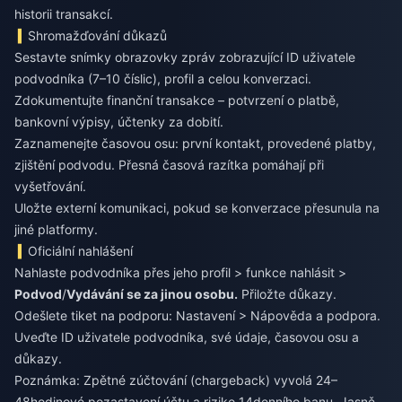
historii transakcí.
Shromažďování důkazů
Sestavte snímky obrazovky zpráv zobrazující ID uživatele
podvodníka (7–10 číslic), profil a celou konverzaci.
Zdokumentujte finanční transakce – potvrzení o platbě,
bankovní výpisy, účtenky za dobití.
Zaznamenejte časovou osu: první kontakt, provedené platby,
zjištění podvodu. Přesná časová razítka pomáhají při
vyšetřování.
Uložte externí komunikaci, pokud se konverzace přesunula na
jiné platformy.
Oficiální nahlášení
Nahlaste podvodníka přes jeho profil > funkce nahlásit >
Podvod
/
Vydávání se za jinou osobu.
Přiložte důkazy.
Odešlete tiket na podporu: Nastavení > Nápověda a podpora.
Uveďte ID uživatele podvodníka, své údaje, časovou osu a
důkazy.
Poznámka: Zpětné zúčtování (chargeback) vyvolá 24–
48hodinové pozastavení účtu a riziko 14denního banu. Jasně