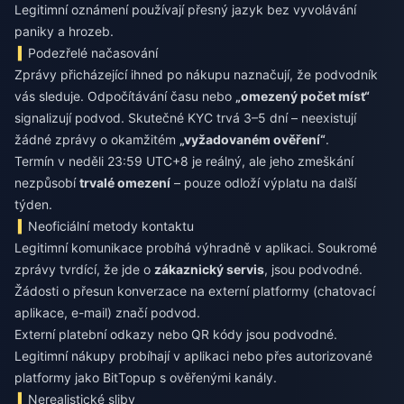
Legitimní oznámení používají přesný jazyk bez vyvolávání
paniky a hrozeb.
Podezřelé načasování
Zprávy přicházející ihned po nákupu naznačují, že podvodník
vás sleduje. Odpočítávání času nebo
„omezený počet míst“
signalizují podvod. Skutečné KYC trvá 3–5 dní – neexistují
žádné zprávy o okamžitém
„vyžadovaném ověření“
.
Termín v neděli 23:59 UTC+8 je reálný, ale jeho zmeškání
nezpůsobí
trvalé omezení
– pouze odloží výplatu na další
týden.
Neoficiální metody kontaktu
Legitimní komunikace probíhá výhradně v aplikaci. Soukromé
zprávy tvrdící, že jde o
zákaznický servis
, jsou podvodné.
Žádosti o přesun konverzace na externí platformy (chatovací
aplikace, e-mail) značí podvod.
Externí platební odkazy nebo QR kódy jsou podvodné.
Legitimní nákupy probíhají v aplikaci nebo přes autorizované
platformy jako BitTopup s ověřenými kanály.
Nerealistické sliby