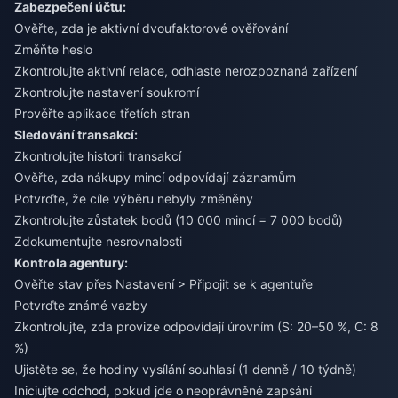
Zabezpečení účtu:
Ověřte, zda je aktivní dvoufaktorové ověřování
Změňte heslo
Zkontrolujte aktivní relace, odhlaste nerozpoznaná zařízení
Zkontrolujte nastavení soukromí
Prověřte aplikace třetích stran
Sledování transakcí:
Zkontrolujte historii transakcí
Ověřte, zda nákupy mincí odpovídají záznamům
Potvrďte, že cíle výběru nebyly změněny
Zkontrolujte zůstatek bodů (10 000 mincí = 7 000 bodů)
Zdokumentujte nesrovnalosti
Kontrola agentury:
Ověřte stav přes Nastavení > Připojit se k agentuře
Potvrďte známé vazby
Zkontrolujte, zda provize odpovídají úrovním (S: 20–50 %, C: 8
%)
Ujistěte se, že hodiny vysílání souhlasí (1 denně / 10 týdně)
Iniciujte odchod, pokud jde o neoprávněné zapsání