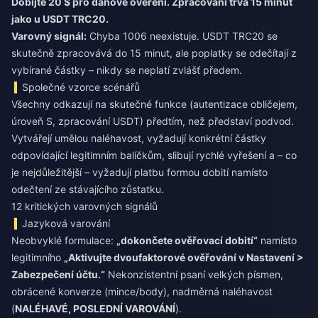
Dobijte 20 $ pro daňové ověření. Zpracování trvá 15 minut
jako u USDT TRC20.
Varovný signál:
Chyba 1006 neexistuje. USDT TRC20 se
skutečně zpracovává do 15 minut, ale poplatky se odečítají z
vybírané částky – nikdy se neplatí zvlášť předem.
Společné vzorce scénářů
Všechny odkazují na skutečné funkce (autentizace obličejem,
úroveň S, zpracování USDT) předtím, než představí podvod.
Vytvářejí umělou naléhavost, vyžadují konkrétní částky
odpovídající legitimním balíčkům, slibují rychlé vyřešení a – co
je nejdůležitější – vyžadují platbu formou dobití namísto
odečtení ze stávajícího zůstatku.
12 kritických varovných signálů
Jazyková varování
Neobvyklé formulace:
„dokončete ověřovací dobití“
namísto
legitimního
„Aktivujte dvoufaktorové ověřování v Nastavení >
Zabezpečení účtu.“
Nekonzistentní psaní velkých písmen,
obrácené konverze (mince/body), nadměrná naléhavost
(
NALÉHAVÉ, POSLEDNÍ VAROVÁNÍ
).