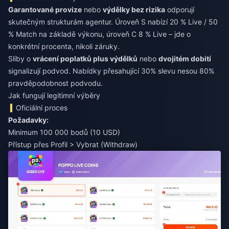
Garantované provize
nebo
výdělky bez rizika
odporují
skutečným strukturám agentur. Úroveň S nabízí 20 % Live / 50
% Match na základě výkonu, úroveň C 8 % Live – jde o
konkrétní procenta, nikoli záruky.
Sliby o
vrácení poplatků plus výdělků
nebo
dvojitém dobití
signalizují podvod. Nabídky přesahující 30% slevu nesou 80%
pravděpodobnost podvodu.
Jak fungují legitimní výběry
Oficiální proces
Požadavky:
Minimum 100 000 bodů (10 USD)
Přístup přes Profil > Vybrat (Withdraw)