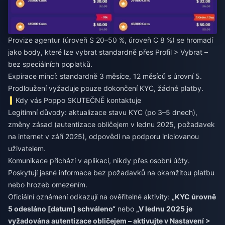
Provize agentur (úroveň S 20–50 %, úroveň C 8 %) se hromadí
jako body, které lze vybrat standardně přes Profil > Vybrat –
bez speciálních poplatků.
Expirace mincí: standardně 3 měsíce, 12 měsíců s úrovní 5.
Prodloužení vyžaduje pouze dokončení KYC, žádné platby.
Kdy vás Poppo SKUTEČNĚ kontaktuje
Legitimní důvody: aktualizace stavu KYC (po 3–5 dnech),
změny zásad (autentizace obličejem v lednu 2025, požadavek
na internet v září 2025), odpovědi na podporu iniciovanou
uživatelem.
Komunikace přichází v aplikaci, nikdy přes osobní účty.
Poskytují jasné informace bez požadavků na okamžitou platbu
nebo hrozeb omezením.
Oficiální oznámení odkazují na ověřitelné aktivity:
„KYC úrovně
5 odesláno [datum] schváleno“
nebo
„V lednu 2025 je
vyžadována autentizace obličejem – aktivujte v Nastavení >