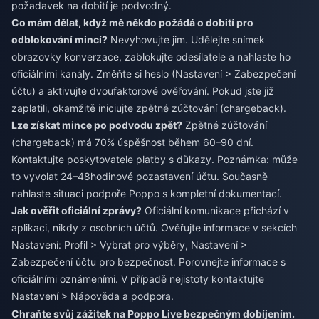
požadavek na dobití je podvodný.
Co mám dělat, když mě někdo požádá o dobití pro
odblokování mincí?
Nevyhovujte jim. Udělejte snímek
obrazovky konverzace, zablokujte odesílatele a nahlaste ho
oficiálními kanály. Změňte si heslo (Nastavení > Zabezpečení
účtu) a aktivujte dvoufaktorové ověřování. Pokud jste již
zaplatili, okamžitě iniciujte zpětné zúčtování (chargeback).
Lze získat mince po podvodu zpět?
Zpětné zúčtování
(chargeback) má 70% úspěšnost během 60–90 dní.
Kontaktujte poskytovatele platby s důkazy. Poznámka: může
to vyvolat 24–48hodinové pozastavení účtu. Současně
nahlaste situaci podpoře Poppo s kompletní dokumentací.
Jak ověřit oficiální zprávy?
Oficiální komunikace přichází v
aplikaci, nikdy z osobních účtů. Ověřujte informace v sekcích
Nastavení: Profil > Vybrat pro výběry, Nastavení >
Zabezpečení účtu pro bezpečnost. Porovnejte informace s
oficiálními oznámeními. V případě nejistoty kontaktujte
Nastavení > Nápověda a podpora.
Chraňte svůj zážitek na Poppo Live bezpečným dobíjením.