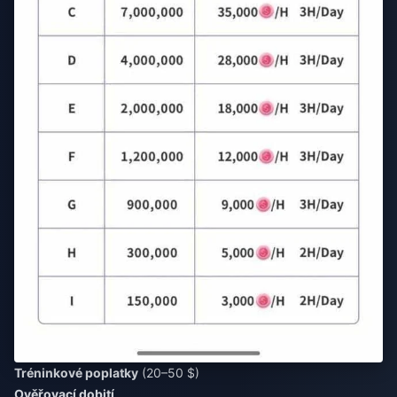
Tréninkové poplatky
(20–50 $)
Ověřovací dobití