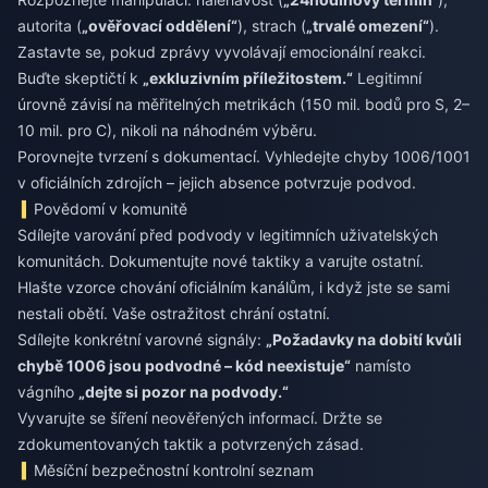
autorita (
„ověřovací oddělení“
), strach (
„trvalé omezení“
).
Zastavte se, pokud zprávy vyvolávají emocionální reakci.
Buďte skeptičtí k
„exkluzivním příležitostem.“
Legitimní
úrovně závisí na měřitelných metrikách (150 mil. bodů pro S, 2–
10 mil. pro C), nikoli na náhodném výběru.
Porovnejte tvrzení s dokumentací. Vyhledejte chyby 1006/1001
v oficiálních zdrojích – jejich absence potvrzuje podvod.
Povědomí v komunitě
Sdílejte varování před podvody v legitimních uživatelských
komunitách. Dokumentujte nové taktiky a varujte ostatní.
Hlašte vzorce chování oficiálním kanálům, i když jste se sami
nestali obětí. Vaše ostražitost chrání ostatní.
Sdílejte konkrétní varovné signály:
„Požadavky na dobití kvůli
chybě 1006 jsou podvodné – kód neexistuje“
namísto
vágního
„dejte si pozor na podvody.“
Vyvarujte se šíření neověřených informací. Držte se
zdokumentovaných taktik a potvrzených zásad.
Měsíční bezpečnostní kontrolní seznam