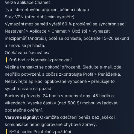
Verze aplikace Chamet
Typ internetového připojení během nákupu
Stav VPN (před dobíjením vypněte)
Vymazání mezipaměti vyřeší 60 % problémů se synchronizací:
Nastavení > Aplikace > Chamet > Úložiště > Vymazat
mezipaměť (Android), poté se odhlaste, počkejte 15–20 sekund
a znovu se přihlaste.
Očekávaná časová osa
0–6 hodin: Normální zpracování
Většina transakcí se dokončí přirozeně. Sledujte e-mail, zda
nepřišlo potvrzení, a občas zkontrolujte Profil > Peněženka.
Nezavírejte aplikaci opakovaně vynuceně – přerušuje to
synchronizaci na pozadí.
Bankovní převody: 24 hodin v pracovní dny, 48 hodin o
víkendech. Vysoké částky (nad 500 $) mohou vyžadovat
dodatečné ověření.
Varovné signály:
Okamžité odečtení peněz bez jakékoli
komunikace nebo ignorované chybové zprávy.
6–24 hodin: Přijatelné zpoždění