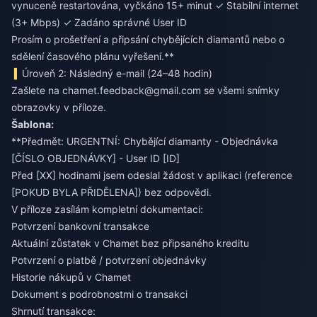
vynuceně restartována, vyčkáno 15+ minut ✓ Stabilní internet
(3+ Mbps) ✓ Zadáno správné User ID
Prosím o prošetření a připsání chybějících diamantů nebo o
sdělení časového plánu vyřešení.**
Úroveň 2: Následný e-mail (24–48 hodin)
Zašlete na
chamet.feedback@gmail.com
se všemi snímky
obrazovky v příloze.
Šablona:
**Předmět: URGENTNÍ: Chybějící diamanty - Objednávka
[ČÍSLO OBJEDNÁVKY] - User ID [ID]
Před [XX] hodinami jsem odeslal žádost v aplikaci (reference
[POKUD BYLA PŘIDĚLENA]) bez odpovědi.
V příloze zasílám kompletní dokumentaci:
Potvrzení bankovní transakce
Aktuální zůstatek v Chamet bez připsaného kreditu
Potvrzení o platbě / potvrzení objednávky
Historie nákupů v Chamet
Dokument s podrobnostmi o transakci
Shrnutí transakce: