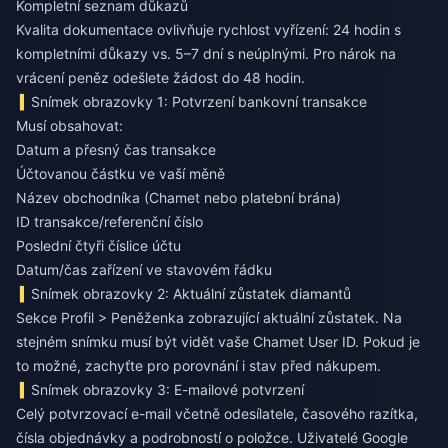
Kompletní seznam důkazů
Kvalita dokumentace ovlivňuje rychlost vyřízení: 24 hodin s
kompletními důkazy vs. 5–7 dní s neúplnými. Pro nárok na
vrácení peněz odešlete žádost do 48 hodin.
Snímek obrazovky 1: Potvrzení bankovní transakce
Musí obsahovat:
Datum a přesný čas transakce
Účtovanou částku ve vaší měně
Název obchodníka (Chamet nebo platební brána)
ID transakce/referenční číslo
Poslední čtyři číslice účtu
Datum/čas zařízení ve stavovém řádku
Snímek obrazovky 2: Aktuální zůstatek diamantů
Sekce Profil > Peněženka zobrazující aktuální zůstatek. Na
stejném snímku musí být vidět vaše Chamet User ID. Pokud je
to možné, zachyťte pro porovnání i stav před nákupem.
Snímek obrazovky 3: E-mailové potvrzení
Celý potvrzovací e-mail včetně odesílatele, časového razítka,
čísla objednávky a podrobností o položce. Uživatelé Google