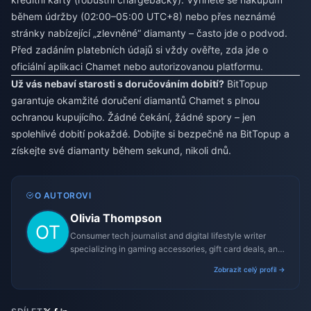
během údržby (02:00–05:00 UTC+8) nebo přes neznámé
stránky nabízející „zlevněné“ diamanty – často jde o podvod.
Před zadáním platebních údajů si vždy ověřte, zda jde o
oficiální aplikaci Chamet nebo autorizovanou platformu.
Už vás nebaví starosti s doručováním dobití?
BitTopup
garantuje okamžité doručení diamantů Chamet s plnou
ochranou kupujícího. Žádné čekání, žádné spory – jen
spolehlivé dobití pokaždé. Dobijte si bezpečně na BitTopup a
získejte své diamanty během sekund, nikoli dnů.
O AUTOROVI
Olivia Thompson
Consumer tech journalist and digital lifestyle writer
specializing in gaming accessories, gift card deals, and
platform reviews.
Zobrazit celý profil →