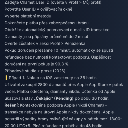
Zadejte Chamet User ID (ověřte v Profil > Můj profil)
Potvrďte User ID v ověřovacím okně
Vyberte platební metodu
Dokončete platbu přes zabezpečenou bránu
Obdržíte automatický potvrzovací e-mail s ID transakce
Diamanty jsou připsány průměrně do 2 minut
Ověřte zůstatek v sekci Profil > Peněženka
Pokud doručení přesáhne 10 minut, automaticky se spustí
refundace bez nutnosti kontaktovat podporu. Úspěšnost
doručení na první pokus je 99,8 %.
Případové studie z praxe (2026)
Případ 1: Nákup na iOS zaseknutý na 36 hodin
Uživatel zakoupil 2800 diamantů přes Apple App Store v pátek
večer. Platba odečtena, diamanty nikde. Účtenka od Apple
ukazovala stav
„Čekající“ (Pending)
po dobu 36 hodin.
Řešení:
Kontaktována podpora Apple (nikoli Chamet) –
transakce nebyla na úrovni Apple nikdy dokončena. Apple
potvrdil výpadky brány ovlivňující nákupy v pátek mezi 18:00–
20:00 UTC+8. Plná refundace proběhla do 48 hodin.