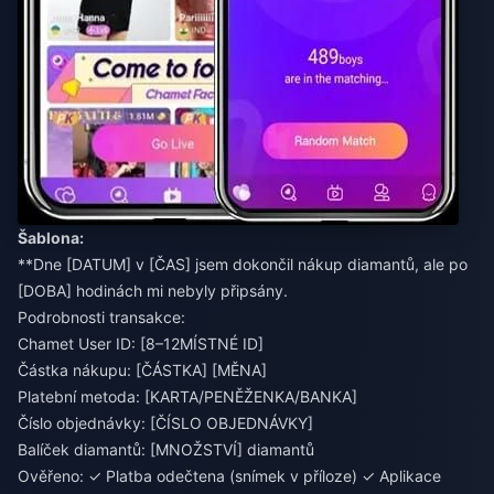
Šablona:
**Dne [DATUM] v [ČAS] jsem dokončil nákup diamantů, ale po
[DOBA] hodinách mi nebyly připsány.
Podrobnosti transakce:
Chamet User ID: [8–12MÍSTNÉ ID]
Částka nákupu: [ČÁSTKA] [MĚNA]
Platební metoda: [KARTA/PENĚŽENKA/BANKA]
Číslo objednávky: [ČÍSLO OBJEDNÁVKY]
Balíček diamantů: [MNOŽSTVÍ] diamantů
Ověřeno: ✓ Platba odečtena (snímek v příloze) ✓ Aplikace