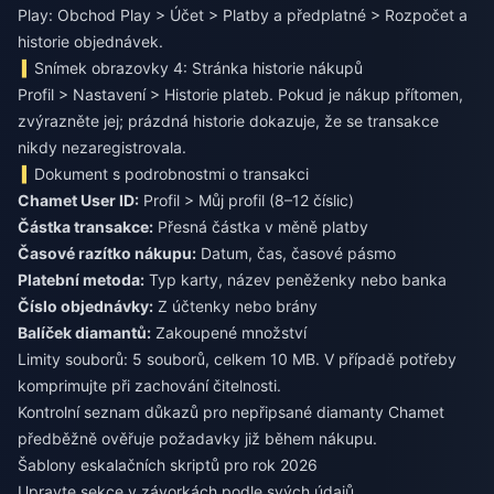
Play: Obchod Play > Účet > Platby a předplatné > Rozpočet a
historie objednávek.
Snímek obrazovky 4: Stránka historie nákupů
Profil > Nastavení > Historie plateb. Pokud je nákup přítomen,
zvýrazněte jej; prázdná historie dokazuje, že se transakce
nikdy nezaregistrovala.
Dokument s podrobnostmi o transakci
Chamet User ID:
Profil > Můj profil (8–12 číslic)
Částka transakce:
Přesná částka v měně platby
Časové razítko nákupu:
Datum, čas, časové pásmo
Platební metoda:
Typ karty, název peněženky nebo banka
Číslo objednávky:
Z účtenky nebo brány
Balíček diamantů:
Zakoupené množství
Limity souborů: 5 souborů, celkem 10 MB. V případě potřeby
komprimujte při zachování čitelnosti.
Kontrolní seznam důkazů pro nepřipsané diamanty Chamet
předběžně ověřuje požadavky již během nákupu.
Šablony eskalačních skriptů pro rok 2026
Upravte sekce v závorkách podle svých údajů.