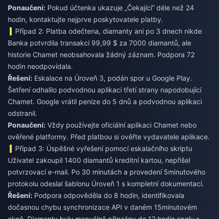
Ponaučení:
Pokud účtenka ukazuje „Čekající“ déle než 24
hodin, kontaktujte nejprve poskytovatele platby.
Případ 2: Platba odečtena, diamanty ani po 3 dnech nikde
Banka potvrdila transakci 99,99 $ za 7000 diamantů, ale
historie Chamet neobsahovala žádný záznam. Podpora 72
hodin neodpovídala.
Řešení:
Eskalace na Úroveň 3, podán spor u Google Play.
Šetření odhalilo podvodnou aplikaci třetí strany napodobující
Chamet. Google vrátil peníze do 5 dnů a podvodnou aplikaci
odstranil.
Ponaučení:
Vždy používejte oficiální aplikaci Chamet nebo
ověřené platformy. Před platbou si ověřte vydavatele aplikace.
Případ 3: Úspěšné vyřešení pomocí eskalačního skriptu
Uživatel zakoupil 1400 diamantů kreditní kartou, nepřišel
potvrzovací e-mail. Po 30 minutách a provedení 5minutového
protokolu odeslal šablonu Úroveň 1 s kompletní dokumentací.
Řešení:
Podpora odpověděla do 8 hodin, identifikovala
dočasnou chybu synchronizace API v daném 15minutovém
okně. Diamanty byly manuálně připsány do 12 hodin spolu s