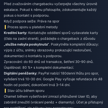
Před zvažováním chargebacku vyčerpejte všechny úrovně
eskalace. Pokud k němu přistoupíte, zdokumentujte každý
pokus o kontakt s podporou.
Když podpora selže: Práva na spor
Proces sporu u platební metody
Kreditní karty:
Kontaktujte oddělení sporů vydavatele karty
(číslo na zadní straně), požádejte o chargeback z důvodu
„služba nebyla poskytnuta“
. Poskytněte kompletní důkazy:
výpis z účtu, snímky obrazovky prokazující nedoručení,
dokumentaci o kontaktu s podporou.
Zpracování: do 60 dnů od transakce, šetření 30–90 dnů.
Úspěšnost: 80 %+ s kompletní dokumentací.
Digitální peněženky:
PayPal nabízí 180denní lhůtu pro spor,
vyřešení trvá 10–30 dní. Google Play vyřizuje refundace do 48
hodin od podání, dokončení trvá 3–14 dní.
Stav účtu během sporu
Chamet během vyšetřování zmrazí přidružené User ID, aby
zabránil zneužití (vrácení peněz + diamanty). Účet je přístupný
pro prohlížení, ale nákupy jsou pozastaveny.