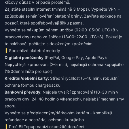
klíčový důkaz v případě problémů.
Zajistěte stabilní internet (minimálně 3 Mbps). Vypněte VPN –
způsobuje selhání ověření platební brány. Zavřete aplikace na
pozadí, které spotřebovávají šířku pásma.
Vyhněte se nákupům během údržby (02:00–05:00 UTC+8 v
pracovní dny) nebo ve špičce (18:00–22:00 UTC+8). Pokud je
to naléhavé, počítejte s doloženým zpožděním.
Spolehlivé platební metody
Digitální peněženky
(PayPal, Google Pay, Apple Pay):
Nejrychlejší zpracování (2–5 min), nejsilnější ochrana kupujícího
(180denní lhůta pro spor).
Kreditní/debetní karty:
Střední rychlost (5–10 min), robustní
ochrana formou chargebacku.
Bankovní převody:
Nejdéle trvající zpracování (10–30 min v
pracovní dny, 24–48 hodin o víkendech), nejslabší mechanismy
sporu.
Vyhněte se předplaceným/dárkovým kartám – komplikují
refundace a postrádají ochranu kupujícího.
Proč BitTopup nabízí okamžité doručení