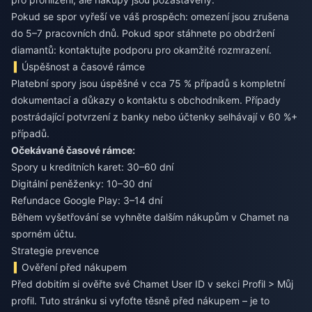
Pokud se spor vyřeší ve váš prospěch: omezení jsou zrušena
do 5–7 pracovních dnů. Pokud spor stáhnete po obdržení
diamantů: kontaktujte podporu pro okamžité rozmrazení.
Úspěšnost a časové rámce
Platební spory jsou úspěšné v cca 75 % případů s kompletní
dokumentací a důkazy o kontaktu s obchodníkem. Případy
postrádající potvrzení z banky nebo účtenky selhávají v 60 %+
případů.
Očekávané časové rámce:
Spory u kreditních karet: 30–60 dní
Digitální peněženky: 10–30 dní
Refundace Google Play: 3–14 dní
Během vyšetřování se vyhněte dalším nákupům v Chamet na
sporném účtu.
Strategie prevence
Ověření před nákupem
Před dobitím si ověřte své Chamet User ID v sekci Profil > Můj
profil. Tuto stránku si vyfoťte těsně před nákupem – je to