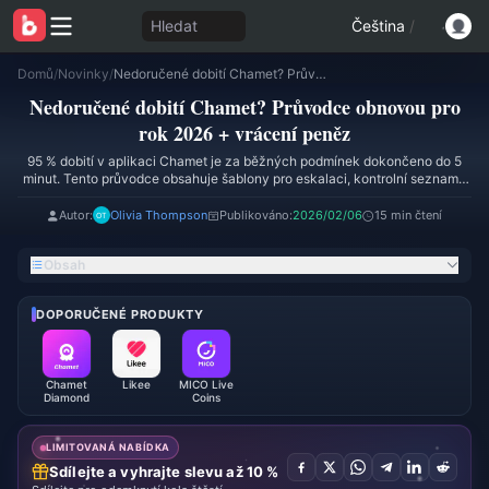
Hledat
Čeština
/
Domů
/
Novinky
/
Nedoručené dobití Chamet? Průvodce obnovou pro rok 2026 + vrácení peněz
Nedoručené dobití Chamet? Průvodce obnovou pro
rok 2026 + vrácení peněz
95 % dobití v aplikaci Chamet je za běžných podmínek dokončeno do 5
minut. Tento průvodce obsahuje šablony pro eskalaci, kontrolní seznamy
důkazů a kroky v časové ose pro obnovení chybějících diamantů nebo
zajištění vrácení peněz.
Autor:
Olivia Thompson
Publikováno:
2026/02/06
15 min čtení
Obsah
DOPORUČENÉ PRODUKTY
Chamet
Likee
MICO Live
Diamond
Coins
LIMITOVANÁ NABÍDKA
Sdílejte a vyhrajte slevu až 10 %