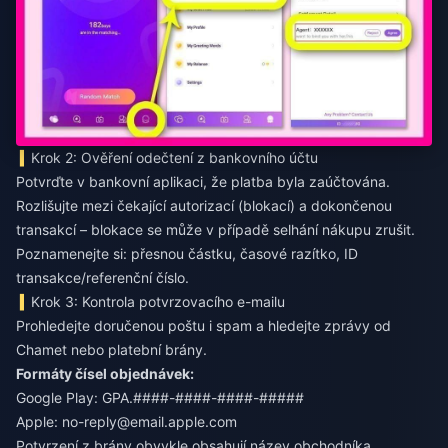
Krok 2: Ověření odečtení z bankovního účtu
Potvrďte v bankovní aplikaci, že platba byla zaúčtována.
Rozlišujte mezi čekající autorizací (blokací) a dokončenou
transakcí – blokace se může v případě selhání nákupu zrušit.
Poznamenejte si: přesnou částku, časové razítko, ID
transakce/referenční číslo.
Krok 3: Kontrola potvrzovacího e-mailu
Prohledejte doručenou poštu i spam a hledejte zprávy od
Chamet nebo platební brány.
Formáty čísel objednávek:
Google Play: GPA.####-####-####-#####
Apple:
no-reply@email.apple.com
Potvrzení z brány obvykle obsahují název obchodníka