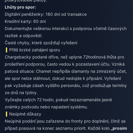
Lhůty pro spor:
Digitální peněženky: 180 dní od transakce
Kreditní karty: 60 dní
Dokumentujte veškerou interakci s podporou včetně časových
razítek a odpovědí.
Časté chyby, které zpožďují vyřešení
Příliš brzké zahájení sporu
Chargebacky podané dříve, než uplyne 72hodinová lhůta pro
prošetření podporou, často vedou k pozastavení účtu. Vzniká
patová situace: Chamet nepřipíše diamanty na zmrazený účet,
ale spor nelze stáhnout, dokud nedojde k připsání. Vyřešení
pak vyžaduje zásah vyššího personálu, což prodlužuje termíny
ze dnů na týdny.
Vyčkejte celých 72 hodin, pokud nezaznamenáte jasné
známky podvodu nebo napadení systému.
Neúplné důkazy
Neúplná podání jsou zařazena do fronty pro doplnění, čímž se
případ posouvá na konec seznamu priorit. Každé kolo
„prosím