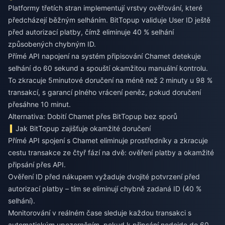
Platformy třetích stran implementují vrstvy ověřování, které
předcházejí běžným selháním. BitTopup validuje User ID ještě
před autorizací platby, čímž eliminuje 40 % selhání
způsobených chybným ID.
Přímé API napojení na systém připisování Chamet detekuje
selhání do 60 sekund a spouští okamžitou manuální kontrolu.
To zkracuje 5minutové doručení na méně než 2 minuty u 98 %
transakcí, s garancí plného vrácení peněz, pokud doručení
přesáhne 10 minut.
Alternativa: Dobití Chamet přes BitTopup bez sporů
Jak BitTopup zajišťuje okamžité doručení
Přímé API spojení s Chamet eliminuje prostředníky a zkracuje
cestu transakce ze čtyř fází na dvě: ověření platby a okamžité
připsání přes API.
Ověření ID před nákupem vyžaduje dvojité potvrzení před
autorizací platby – tím se eliminují chybně zadaná ID (40 %
selhání).
Monitorování v reálném čase sleduje každou transakci s
automatickým upozorněním, pokud k připsání nedojde do 60