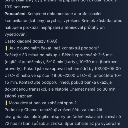
10% bonusem.
Ponaučení:
Kompletní dokumentace a profesionální
komunikace (šablony) urychlují vyřešení. Snímek zůstatku před
nákupem prokázal nepřipsání a eliminoval průtahy při
vyšetřování.
Často kladené dotazy (FAQ)
Jak dlouho mám čekat, než kontaktuji podporu?
Počkejte 30 minut od nákupu. Běžné zpracování: 2–5 min
(digitální peněženky), 5–10 min (karty), 10–30 min (bankovní
převody). Pokud jste nakupovali během údržby (02:00–05:00
UTC+8) nebo ve špičce (18:00–22:00 UTC+8), připočtěte 10–
15 min. Kontaktujte podporu ihned, pokud banka ukazuje
dokončenou transakci, ale historie Chamet nemá po 30 min
žádný záznam.
Mohu dostat ban za zahájení sporu?
Podmínky Chamet umožňují zrušení účtu za zneužití
chargebacku, ale legitimní spory po řádné eskalaci (minimálně
72 hodin) ban způsobují zřídka. Spor zahajte až po vyčerpání