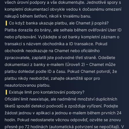
všech úrovní podpory a vše dokumentujte. Jednotlivé spory s
kompletní dokumentací obvykle vedou k dočasnému omezení
nákupů během šetření, nikoli k trvalému banu.
Co když banka ukazuje platbu, ale Chamet ji popírá?
Platba dorazila do brány, ale selhala během ověřování User ID
nebo připisování. Vyžádejte si od banky kompletní záznam o
transakci s názvem obchodníka a ID transakce. Pokud
obchodník neodkazuje na Chamet nebo oficiálního
zpracovatele, zaplatili jste podvodné třetí straně. Odešlete
dokumentaci z banky e-mailem (Úroveň 2) – Chamet může
platbu dohledat podle ID a času. Pokud Chamet potvrdí, že
platbu nikdy neobdržel, zahajte okamžitě spor pro
neautorizovanou platbu.
Existuje limit pro kontaktování podpory?
Oficiální limit neexistuje, ale nadměrné množství duplicitních
tiketů spouští detekci podvodů a zpožďuje vyřízení. Podejte
žádost jednou v aplikaci a jednou e-mailem během prvních 24
hodin. Pokud nedostanete věcnou odpověď, ozvěte se znovu
přesně po 72 hodinách (automatická potvrzení se nepočítají). V