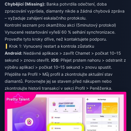
Chybějící (Missing):
Banka potvrdila odečtení, doba
zpracování vypršela, diamanty nikde a žádná chybová zpráva
– vyžaduje zahájení eskalačního protokolu.
Kontrolní seznam pro okamžitou akci (5minutový protokol)
Vynucené restartování vyřeší 60 % selhání synchronizace.
Proveďte tyto kroky dříve, než kontaktujete podporu.
Krok 1: Vynucený restart a kontrola zůstatku
Android:
Nedávné aplikace > zavřít Chamet > počkat 10–15
sekund > znovu otevřít.
iOS:
Přejet prstem nahoru > odstranit z
výběru aplikací > počkat 10–15 sekund > znovu spustit.
Přejděte na Profil > Můj profil a zkontrolujte aktuální stav
diamantů. Porovnejte jej se stavem před nákupem nebo
zkontrolujte historii transakcí v sekci Profil > Peněženka.