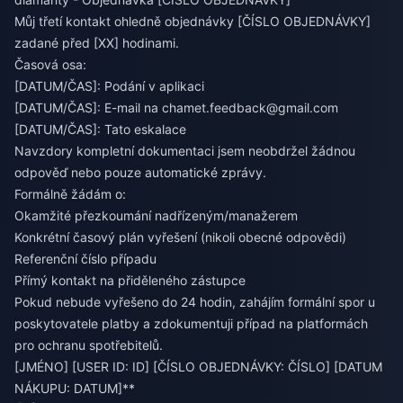
Můj třetí kontakt ohledně objednávky [ČÍSLO OBJEDNÁVKY]
zadané před [XX] hodinami.
Časová osa:
[DATUM/ČAS]: Podání v aplikaci
[DATUM/ČAS]: E-mail na
chamet.feedback@gmail.com
[DATUM/ČAS]: Tato eskalace
Navzdory kompletní dokumentaci jsem neobdržel žádnou
odpověď nebo pouze automatické zprávy.
Formálně žádám o:
Okamžité přezkoumání nadřízeným/manažerem
Konkrétní časový plán vyřešení (nikoli obecné odpovědi)
Referenční číslo případu
Přímý kontakt na přiděleného zástupce
Pokud nebude vyřešeno do 24 hodin, zahájím formální spor u
poskytovatele platby a zdokumentuji případ na platformách
pro ochranu spotřebitelů.
[JMÉNO] [USER ID: ID] [ČÍSLO OBJEDNÁVKY: ČÍSLO] [DATUM
NÁKUPU: DATUM]**