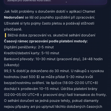
Sdílejte pro odemknutí kola štěstí.
Jak řešit problémy s doručením dobití v aplikaci Chamet
Nedoručení
se liší od pouhého zpoždění při zpracování.
Uživatelé si tyto pojmy často pletou a podávají stížnosti
předčasně.
Běžná doba zpracování vs. skutečné selhání doručení
Časový rámec zpracování podle platební metody:
Digitální peněženky: 2–5 minut
Kreditní/debetní karty: 5–10 minut
Bankovní převody: 10–30 minut (pracovní dny), 24–48 hodin
(víkendy)
99,5 % dobití je dokončeno do 30 minut. U nákupů s vysokou
hodnotou (nad 500 $) se může přidat 5–30 minut kvůli
bezpečnostnímu ověření. Ve špičce (18:00–22:00 UTC+8)
dochází k prodlevám 10–15 minut. Údržba platební brány
(02:00–05:00 UTC+8 v pracovní dny) řadí transakce do fronty.
O selhání doručení se jedná pouze tehdy, pokud diamanty
nejsou připsány ani po uplynutí těchto doložených časových