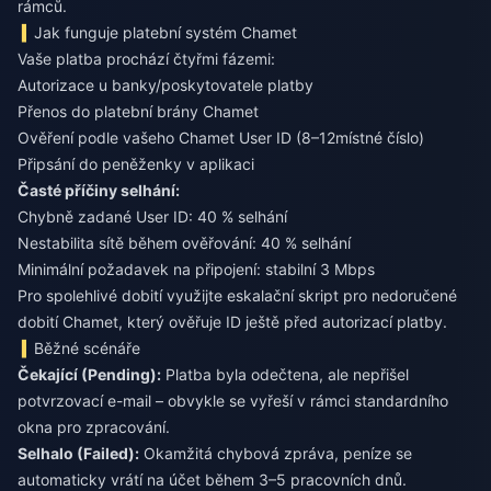
rámců.
Jak funguje platební systém Chamet
Vaše platba prochází čtyřmi fázemi:
Autorizace u banky/poskytovatele platby
Přenos do platební brány Chamet
Ověření podle vašeho Chamet User ID (8–12místné číslo)
Připsání do peněženky v aplikaci
Časté příčiny selhání:
Chybně zadané User ID: 40 % selhání
Nestabilita sítě během ověřování: 40 % selhání
Minimální požadavek na připojení: stabilní 3 Mbps
Pro spolehlivé dobití využijte
eskalační skript pro nedoručené
dobití Chamet
, který ověřuje ID ještě před autorizací platby.
Běžné scénáře
Čekající (Pending):
Platba byla odečtena, ale nepřišel
potvrzovací e-mail – obvykle se vyřeší v rámci standardního
okna pro zpracování.
Selhalo (Failed):
Okamžitá chybová zpráva, peníze se
automaticky vrátí na účet během 3–5 pracovních dnů.