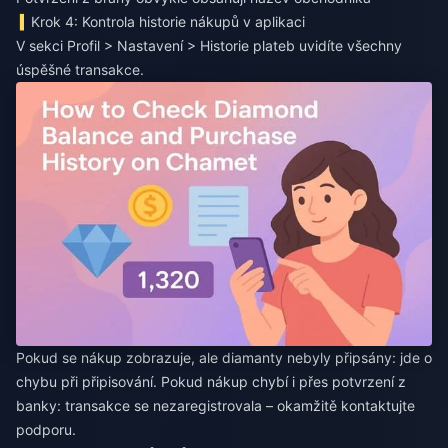
Krok 4: Kontrola historie nákupů v aplikaci
V sekci Profil > Nastavení > Historie plateb uvidíte všechny
úspěšné transakce.
Pokud se nákup zobrazuje, ale diamanty nebyly připsány: jde o
chybu při připisování. Pokud nákup chybí i přes potvrzení z
banky: transakce se nezaregistrovala – okamžitě kontaktujte
podporu.