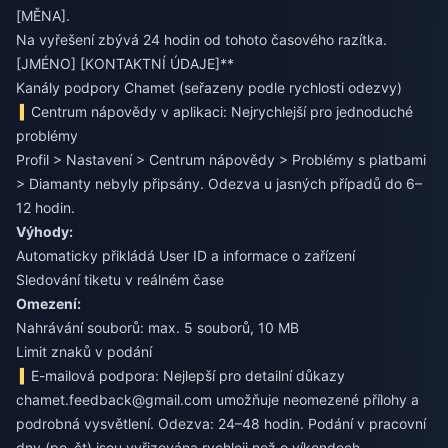
[MĚNA].
Na vyřešení zbývá 24 hodin od tohoto časového razítka.
[JMÉNO] [KONTAKTNÍ ÚDAJE]**
Kanály podpory Chamet (seřazeny podle rychlosti odezvy)
Centrum nápovědy v aplikaci: Nejrychlejší pro jednoduché
problémy
Profil > Nastavení > Centrum nápovědy > Problémy s platbami
> Diamanty nebyly připsány. Odezva u jasných případů do 6–
12 hodin.
Výhody:
Automaticky přikládá User ID a informace o zařízení
Sledování tiketu v reálném čase
Omezení:
Nahrávání souborů: max. 5 souborů, 10 MB
Limit znaků v podání
E-mailová podpora: Nejlepší pro detailní důkazy
chamet.feedback@gmail.com
umožňuje neomezené přílohy a
podrobná vysvětlení. Odezva: 24–48 hodin. Podání v pracovní
dny (po–čt) jsou vyřizována rychleji než o víkendech.