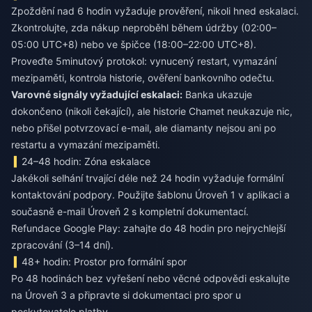
Zpoždění nad 6 hodin vyžaduje prověření, nikoli hned eskalaci.
Zkontrolujte, zda nákup neproběhl během údržby (02:00–
05:00 UTC+8) nebo ve špičce (18:00–22:00 UTC+8).
Proveďte 5minutový protokol: vynucený restart, vymazání
mezipaměti, kontrola historie, ověření bankovního odečtu.
Varovné signály vyžadující eskalaci:
Banka ukazuje
dokončeno (nikoli čekající), ale historie Chamet neukazuje nic,
nebo přišel potvrzovací e-mail, ale diamanty nejsou ani po
restartu a vymazání mezipaměti.
24–48 hodin: Zóna eskalace
Jakékoli selhání trvající déle než 24 hodin vyžaduje formální
kontaktování podpory. Použijte šablonu Úroveň 1 v aplikaci a
současně e-mail Úroveň 2 s kompletní dokumentací.
Refundace Google Play: zahajte do 48 hodin pro nejrychlejší
zpracování (3–14 dní).
48+ hodin: Prostor pro formální spor
Po 48 hodinách bez vyřešení nebo věcné odpovědi eskalujte
na Úroveň 3 a připravte si dokumentaci pro spor u
poskytovatele platby.