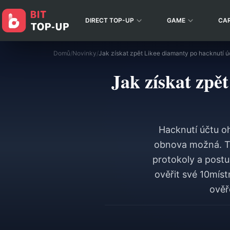
DIRECT TOP-UP
GAME
CA
Domů
/
Novinky
/
Jak získat zpět Likee diamanty po hacknutí 
Jak získat zpě
Hacknutí účtu oh
obnova možná. Te
protokoly a postu
ověřit své 10míst
ověř