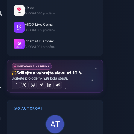
Likee
,
GLOBAL
570 prodáno
MICO Live Coins
GLOBAL
839 prodáno
Chamet Diamond
GLOBAL
991 prodáno
LIMITOVANÁ NABÍDKA
Sdílejte a vyhrajte slevu až 10 %
Sdílejte pro odemknutí kola štěstí.
í
O AUTOROVI
u