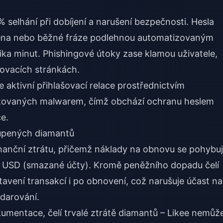
selhání při dobíjení a narušení bezpečnosti. Hesla
jména nebo běžné fráze podlehnou automatizovaným
ka minut. Phishingové útoky zase klamou uživatele,
šovacích stránkách.
e aktivní přihlašovací relace prostřednictvím
ikovaných malwarem, čímž obchází ochranu heslem
e.
oupených diamantů
nanční ztrátu, přičemž náklady na obnovu se pohybuj
 USD (smazané účty). Kromě peněžního dopadu čelí
ení transakcí i po obnovení, což narušuje účast na
darování.
okumentace, čelí trvalé ztrátě diamantů – Likee nemůž