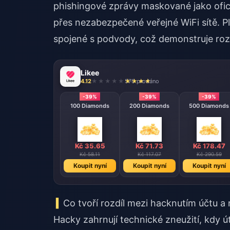
phishingové zprávy maskované jako ofici
přes nezabezpečené veřejné WiFi sítě. P
spojené s podvody, což demonstruje ro
Likee
4.12
570 prodáno
-39%
-39%
-39%
100 Diamonds
200 Diamonds
500 Diamonds
Kč 35.65
Kč 71.73
Kč 178.47
Kč 58.11
Kč 117.07
Kč 290.59
Koupit nyní
Koupit nyní
Koupit nyní
Co tvoří rozdíl mezi hacknutím účtu 
Hacky zahrnují technické zneužití, kdy ú