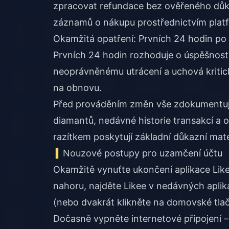
zpracovat refundace bez ověřeného důka
záznamů o nákupu prostřednictvím platf
Okamžitá opatření: Prvních 24 hodin po 
Prvních 24 hodin rozhoduje o úspěšnost
neoprávněnému utrácení a uchová kritic
na obnovu.
Před prováděním změn vše zdokumentujt
diamantů, nedávné historie transakcí a
razítkem poskytují základní důkazní mate
Nouzové postupy pro uzamčení účtu
Okamžitě vynuťte ukončení aplikace Likee,
nahoru, najděte Likee v nedávných aplika
(nebo dvakrát klikněte na domovské tlač
Dočasně vypněte internetové připojení –