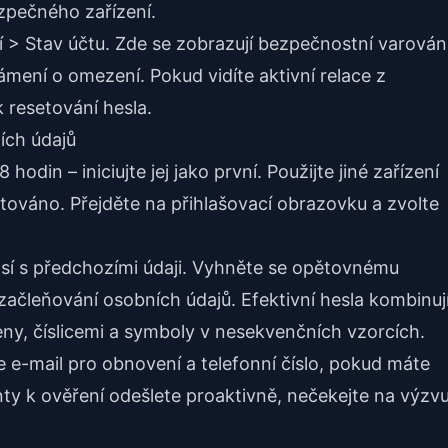
ezpečného zařízení.
ní > Stav účtu. Zde se zobrazují bezpečnostní varování
mení o omezení. Pokud vidíte aktivní relace z
 resetování hesla.
ích údajů
odin – iniciujte jej jako první. Použijte jiné zařízení
továno. Přejděte na přihlašovací obrazovku a zvolte
isí s předchozími údaji. Vyhněte se opětovnému
začleňování osobních údajů. Efektivní hesla kombinuj
eny, číslicemi a symboly v nesekvenčních vzorcích.
e e-mail pro obnovení a telefonní číslo, pokud máte
ty k ověření odešlete proaktivně, nečekejte na výzv