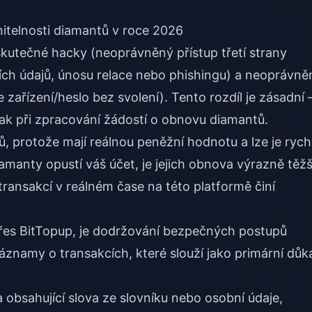
itelnosti diamantů v roce 2026
skutečné hacky (neoprávněný přístup třetí strany
ích údajů, únosu relace nebo phishingu) a neoprávně
zařízení/heslo bez svolení). Tento rozdíl je zásadní 
nak při zpracování žádostí o obnovu diamantů.
, protože mají reálnou peněžní hodnotu a lze je rych
amanty opustí váš účet, je jejich obnova výrazně těžš
transakcí v reálném čase na této platformě činí
přes
BitTopup
, je dodržování bezpečných postupů
znamy o transakcích, které slouží jako primární důk
 obsahující slova ze slovníku nebo osobní údaje,