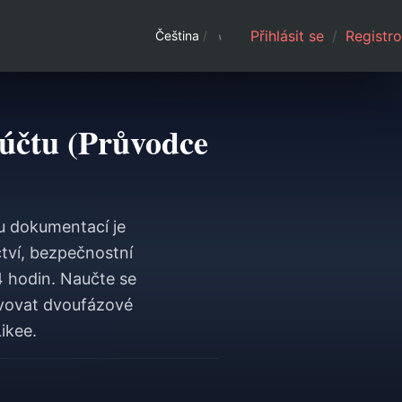
Přihlásit se
/
Registro
Čeština
/
 účtu (Průvodce
ou dokumentací je
tví, bezpečnostní
4 hodin. Naučte se
tivovat dvoufázové
ikee.