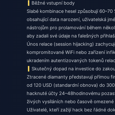
Běžné vstupní body
Slabé kombinace hesel způsobují 60–70 % 
obsahující data narození, uživatelská 
nástrojům pro prolamování během několi
aby zadali své údaje na falešných přihla
Únos relace (session hijacking) zachycuj
kompromitované WiFi nebo zařízení inf
ukradením autentizovaných tokenů relac
Skutečný dopad na investice do zak
Ztracené diamanty představují přímou fi
od 120 USD (standardní obnova) do 300
hacknuté účty 24–48hodinovému pozastav
živých vysíláních nebo časově omezené 
Uživatelé, kteří zažijí hack bez řádné d