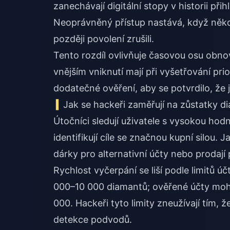
zanechávají digitální stopy v historii při
Neoprávněný přístup nastává, když někdo p
později povolení zrušili.
Tento rozdíl ovlivňuje časovou osu obno
vnějším vniknutí mají při vyšetřování pr
dodatečné ověření, aby se potvrdilo, že j
Jak se hackeři zaměřují na zůstatky d
Útočníci sledují uživatele s vysokou hodno
identifikují cíle se značnou kupní silou. 
dárky pro alternativní účty nebo prodají 
Rychlost vyčerpání se liší podle limitů 
000–10 000 diamantů; ověřené účty moh
000. Hackeři tyto limity zneužívají tím, ž
detekce podvodů.