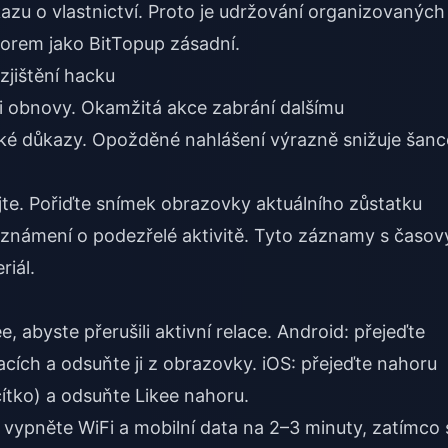
zu o vlastnictví. Proto je udržování organizovaných
orem jako BitTopup zásadní.
zjištění hacku
i obnovy. Okamžitá akce zabrání dalšímu
ké důkazy. Opožděné nahlášení výrazně snižuje šanc
e. Pořiďte snímek obrazovky aktuálního zůstatku
 oznámení o podezřelé aktivitě. Tyto záznamy s časo
riál.
 abyste přerušili aktivní relace. Android: přejeďte
cích a odsuňte ji z obrazovky. iOS: přejeďte nahoru
ítko) a odsuňte Likee nahoru.
 vypněte WiFi a mobilní data na 2–3 minuty, zatímco 