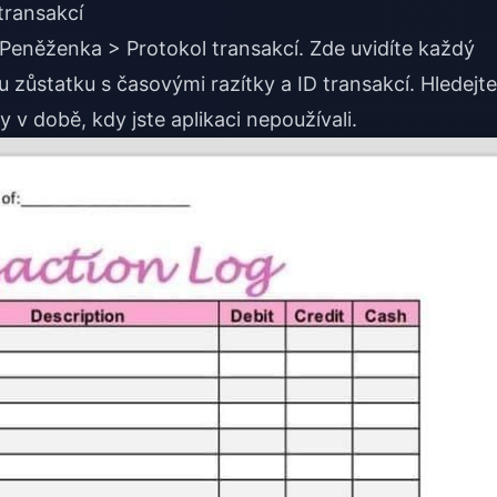
transakcí
> Peněženka > Protokol transakcí. Zde uvidíte každý
zůstatku s časovými razítky a ID transakcí. Hledejte
v době, kdy jste aplikaci nepoužívali.