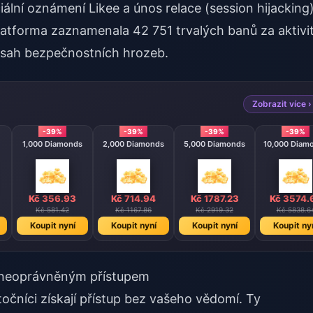
ální oznámení Likee a únos relace (session hijacking
latforma zaznamenala 42 751 trvalých banů za aktivi
zsah bezpečnostních hrozeb.
Zobrazit více ›
-39%
-39%
-39%
-39%
1,000 Diamonds
2,000 Diamonds
5,000 Diamonds
10,000 Diam
Kč 356.93
Kč 714.94
Kč 1787.23
Kč 3574.
Kč 581.42
Kč 1167.86
Kč 2919.32
Kč 5838.6
Koupit nyní
Koupit nyní
Koupit nyní
Koupit ny
a neoprávněným přístupem
točníci získají přístup bez vašeho vědomí. Ty