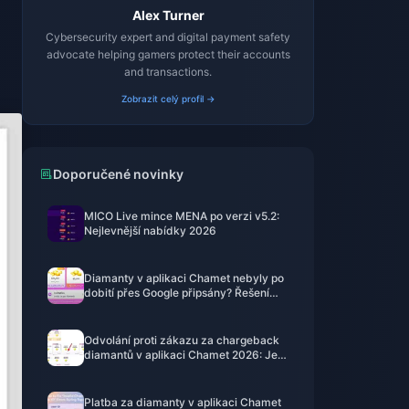
Alex Turner
Cybersecurity expert and digital payment safety
advocate helping gamers protect their accounts
and transactions.
Zobrazit celý profil →
Doporučené novinky
MICO Live mince MENA po verzi v5.2:
Nejlevnější nabídky 2026
Diamanty v aplikaci Chamet nebyly po
dobití přes Google připsány? Řešení
pro rok 2026
Odvolání proti zákazu za chargeback
diamantů v aplikaci Chamet 2026: Je
úspěšnost skutečně 0 %?
Platba za diamanty v aplikaci Chamet