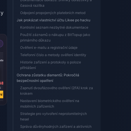
)
časová razítka
ty
Odpojení propojených platebních metod
Jak prokázat vlastnictví účtu Likee po hacku
Kontrolní seznam nezbytné dokumentace
Použití záznamů o nákupu z BitTopup jako
primárního důkazu
Ověření e-mailu a registrační údaje
Telefonní číslo a metody ověření identity
-39%
onds
20000 Diamonds
Historie zařízení a protokoly o poloze
přihlášení
Ochrana zůstatku diamantů: Pokročilá
bezpečnostní opatření
68
Kč 7149.36
Zapnutí dvoufázového ověření (2FA) krok za
4
Kč 11677.23
krokem
ní
Koupit nyní
Nastavení biometrického ověření na
mobilních zařízeních
Strategie pro vytvoření neprolomitelných
hesel
Správa důvěryhodných zařízení a aktivních