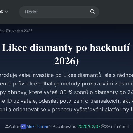
RD
účtu (Průvodce 2026)
t Likee diamanty po hacknutí
2026)
rožuje vaše investice do Likee diamantů, ale s řádn
nto průvodce odhaluje metody prokazování vlastnic
py obnovy, které vyřeší 80 % sporů o diamanty do 2
né ID uživatele, odesílat potvrzení o transakcích, ak
ení a orientovat se v procesu vyšetřování platformy L
Autor:
Alex Turner
Publikováno:
2026/02/07
29 min čtení