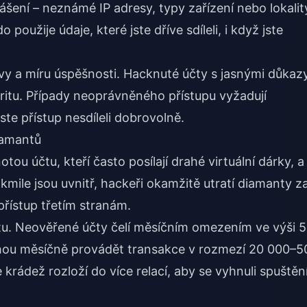
hlášení – neznámé IP adresy, typy zařízení nebo lokalit
oužije údaje, které jste dříve sdíleli, i když jste
vy a míru úspěšnosti. Hacknuté účty s jasnými důkaz
ioritu. Případy neoprávněného přístupu vyžadují
ste přístup nesdíleli dobrovolně.
iamantů
tou účtu, kteří často posílají drahé virtuální dárky, a
Jakmile jsou uvnitř, hackeři okamžitě utratí diamanty z
přístup třetím stranám.
účtu. Neověřené účty čelí měsíčním omezením ve výši 5
ou měsíčně provádět transakce v rozmezí 20 000–5
e krádež rozloží do více relací, aby se vyhnuli spuštěn