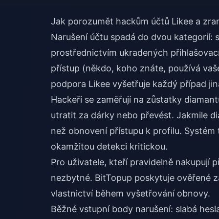
Jak porozumět hackům účtů Likee a zran
Narušení účtu spadá do dvou kategorií: 
prostřednictvím ukradených přihlašovac
přístup (někdo, koho znáte, používá vaše 
podpora Likee vyšetřuje každý případ ji
Hackeři se zaměřují na zůstatky diamantů
utratit za dárky nebo převést. Jakmile di
než obnovení přístupu k profilu. Systém 
okamžitou detekci kritickou.
Pro uživatele, kteří pravidelně nakupují 
nezbytné. BitTopup poskytuje ověřené zá
vlastnictví během vyšetřování obnovy.
Běžné vstupní body narušení: slabá hesla