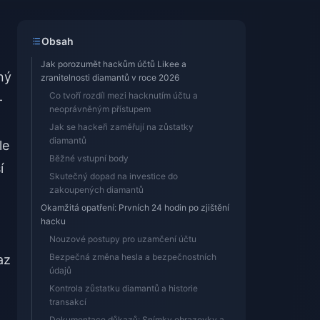
Obsah
Jak porozumět hackům účtů Likee a
ný
zranitelnosti diamantů v roce 2026
Co tvoří rozdíl mezi hacknutím účtu a
–
neoprávněným přístupem
Jak se hackeři zaměřují na zůstatky
diamantů
le
Běžné vstupní body
í
Skutečný dopad na investice do
zakoupených diamantů
Okamžitá opatření: Prvních 24 hodin po zjištění
hacku
Nouzové postupy pro uzamčení účtu
Bezpečná změna hesla a bezpečnostních
az
údajů
Kontrola zůstatku diamantů a historie
transakcí
Dokumentace důkazů: Snímky obrazovky a