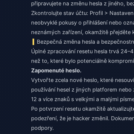
připravujete na změnu hesla z jiného, b
Zkontrolujte stav účtu: Profil > Nastave
neobvyklé pokusy o přihlášení nebo ozná
neznámých zařízení, okamžitě přejděte k
Bezpečná změna hesla a bezpečnostn
Úplné zpracování resetu hesla trvá 24–48 h
než to, které bylo potenciálně kompromi
Zapomenuté heslo.
Vytvořte zcela nové heslo, které nesouv
používání hesel z jiných platforem nebo 
12 a více znaků s velkými a malými písm
Po potvrzení resetu okamžitě aktualizujt
podezření, že je hacker změnil. Dokumen
podpory.