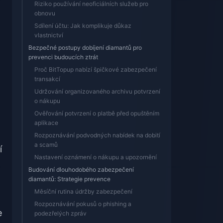
Riziko používání neoficiálních služeb pro
obnovu
Sdílení účtu: Jak komplikuje důkaz
vlastnictví
Bezpečné postupy dobíjení diamantů pro
prevenci budoucích ztrát
Proč BitTopup nabízí špičkové zabezpečení
transakcí
Udržování organizovaného archivu potvrzení
o nákupu
Ověřování potvrzení o platbě před opuštěním
aplikace
Rozpoznávání podvodných nabídek na dobití
a scamů
í
Nastavení oznámení o nákupu a upozornění
Budování dlouhodobého zabezpečení
diamantů: Strategie prevence
Měsíční rutina údržby zabezpečení
Rozpoznávání pokusů o phishing a
e
podezřelých zpráv