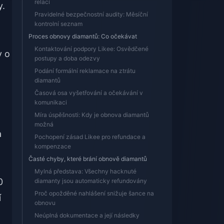
relací
y.
Pravidelné bezpečnostní audity: Měsíční
kontrolní seznam
Proces obnovy diamantů: Co očekávat
Kontaktování podpory Likee: Osvědčené
y o
postupy a doba odezvy
Podání formální reklamace na ztrátu
diamantů
Časová osa vyšetřování a očekávání v
komunikaci
Míra úspěšnosti: Kdy je obnova diamantů
možná
a
Pochopení zásad Likee pro refundace a
kompenzace
Časté chyby, které brání obnově diamantů
Mylná představa: Všechny hacknuté
0
diamanty jsou automaticky refundovány
Proč opožděné nahlášení snižuje šance na
í
obnovu
Neúplná dokumentace a její následky