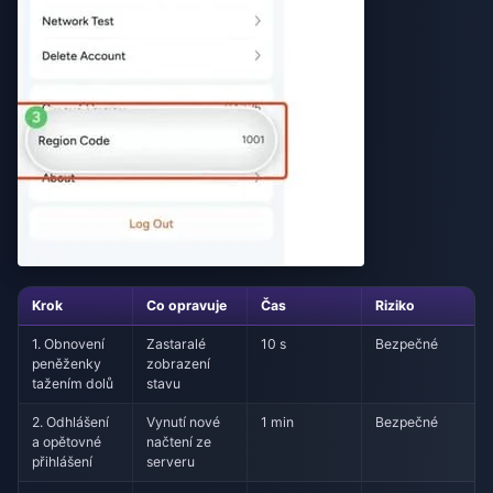
Krok
Co opravuje
Čas
Riziko
1. Obnovení
Zastaralé
10 s
Bezpečné
peněženky
zobrazení
tažením dolů
stavu
2. Odhlášení
Vynutí nové
1 min
Bezpečné
a opětovné
načtení ze
přihlášení
serveru