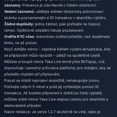
záznamy.
Prevence je zde hlavně o čistém účetnictví.
Vedení záznamů:
udělejte snímek obrazovky potvrzovací
stránky a poznamenejte si ID transakce v okamžiku výběru.
Žádné duplikáty:
jedna žádost, pak počkejte na časový
rámec. Opětovné odeslání riskuje pozastavení.
Ověřte KYC včas:
dokončete ověření
předtím
, než dosáhnete
limitu, ne až potom.
Když dobíjíte mince – zejména během vydání aktualizace, kdy
se připisování může opozdit – záleží na spolehlivé cestě.
Můžete si
koupit mince Taka Live levně
přes BitTopup, což
doporučuje i samotný průvodce platformy pro dobíjení, aby se
předešlo chybám při připisování.
Pokud se dobití neprojeví okamžitě, nenakupujte znovu.
Počkejte celých 5 minut a poté jej vyhledejte pomocí ID
transakce. Až budete připraveni k dobití po čisté výplatě,
můžete
dobít mince Taka Live
stejnou cestou pro okamžité a
sledovatelné připsání.
Názor redakce: Je verze 1.2.7 skutečně na vině, nebo je