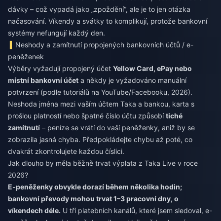
dávky – což vypadá jako „zpoždění“, ale je to jen otázka
načasování. Víkendy a svátky to komplikují, protože bankovní
systémy nefungují každý den.
Neshody a zamítnutí propojených bankovních účtů / e-
peněženek
Výběry vyžadují propojený účet
Yellow Card, ePay nebo
místní bankovní účet
a někdy je vyžadováno manuální
potvrzení (podle tutoriálů na YouTube/Facebooku, 2026).
Neshoda jména mezi vaším účtem Taka a bankou, karta s
prošlou platností nebo špatné číslo účtu způsobí
tiché
zamítnutí
– peníze se vrátí do vaší peněženky, aniž by se
zobrazila jasná chyba. Předpokládejte chybu až poté, co
dvakrát zkontrolujete každou číslici.
Jak dlouho by měla běžně trvat výplata z Taka Live v roce
2026?
E-peněženky obvykle dorazí během několika hodin;
bankovní převody mohou trvat 1–3 pracovní dny, o
víkendech déle.
U tří platebních kanálů, které jsem sledoval, e-