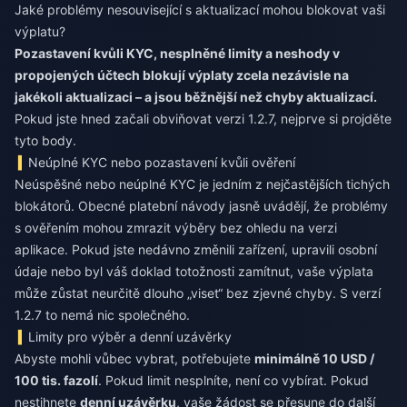
Jaké problémy nesouvisející s aktualizací mohou blokovat vaši
výplatu?
Pozastavení kvůli KYC, nesplněné limity a neshody v
propojených účtech blokují výplaty zcela nezávisle na
jakékoli aktualizaci – a jsou běžnější než chyby aktualizací.
Pokud jste hned začali obviňovat verzi 1.2.7, nejprve si projděte
tyto body.
Neúplné KYC nebo pozastavení kvůli ověření
Neúspěšné nebo neúplné KYC je jedním z nejčastějších tichých
blokátorů. Obecné platební návody jasně uvádějí, že problémy
s ověřením mohou zmrazit výběry bez ohledu na verzi
aplikace. Pokud jste nedávno změnili zařízení, upravili osobní
údaje nebo byl váš doklad totožnosti zamítnut, vaše výplata
může zůstat neurčitě dlouho „viset“ bez zjevné chyby. S verzí
1.2.7 to nemá nic společného.
Limity pro výběr a denní uzávěrky
Abyste mohli vůbec vybrat, potřebujete
minimálně 10 USD /
100 tis. fazolí
. Pokud limit nesplníte, není co vybírat. Pokud
nestihnete
denní uzávěrku
, vaše žádost se přesune do další