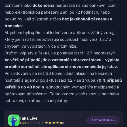
označená jako
dokončená
nedorazila na váš bankovní účet
nebo elektronickou peněženku ani po 72 hodinách, nebo
pokud byl váš zůstatek stržen
bez jakéhokoli záznamu o
transakci
.
Abychom byli upřímní ohledně verze aplikace: žádný zdroj,
který jsem našel, nepotvrzuje souvislost mezi verzí 1.2.7 a
chybami ve výplatách. Více o tom níže.
Proč mi výplaty z Taka Live po aktualizaci 1.2.7 nedorazily?
Ve většině případů jde o zastaralé zobrazení stavu – výplata
probíhá normálně, ale aplikace si znovu nenačetla její stav.
Po sledování více než 30 komunitních hlášení na kanálech
hostitelů a agentur po aktualizaci 1.2.7 se zhruba
70 % případů
vyřešilo do 48 hodin
jednoduchým vymazáním mezipaměti a
opětovným přihlášením. Tento vzorec jasně ukazuje na chybu
zobrazení, nikoli na selhání platby.
Taka Live
Zobrazit více ›
4.98
956 prodáno