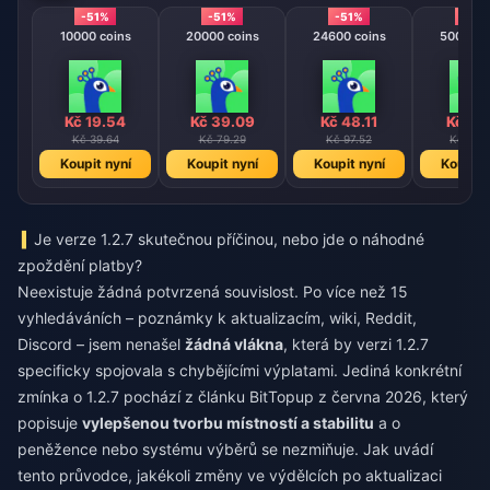
-51%
-51%
-51%
-51%
10000 coins
20000 coins
24600 coins
50000 c
Kč 19.54
Kč 39.09
Kč 48.11
Kč 97
Kč 39.64
Kč 79.29
Kč 97.52
Kč 198
Koupit nyní
Koupit nyní
Koupit nyní
Koupit 
Je verze 1.2.7 skutečnou příčinou, nebo jde o náhodné
zpoždění platby?
Neexistuje žádná potvrzená souvislost. Po více než 15
vyhledáváních – poznámky k aktualizacím, wiki, Reddit,
Discord – jsem nenašel
žádná vlákna
, která by verzi 1.2.7
specificky spojovala s chybějícími výplatami. Jediná konkrétní
zmínka o 1.2.7 pochází z článku BitTopup z června 2026, který
popisuje
vylepšenou tvorbu místností a stabilitu
a o
peněžence nebo systému výběrů se nezmiňuje. Jak uvádí
tento průvodce, jakékoli změny ve výdělcích po aktualizaci