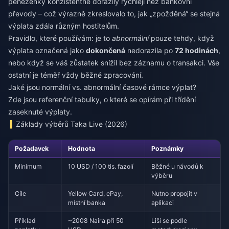
peněženky konzistentně dorazily rychleji než bankovní
převody – což výrazně zkreslovalo to, jak „zpožděná“ se stejná
výplata zdála různým hostitelům.
Pravidlo, které používám: je to
abnormální
pouze tehdy, když
výplata označená jako
dokončená
nedorazila po
72 hodinách
,
nebo když se váš zůstatek snížil bez záznamu o transakci. Vše
ostatní je téměř vždy běžné zpracování.
Jaké jsou normální vs. abnormální časové rámce výplat?
Zde jsou referenční tabulky, o které se opírám při třídění
zaseknuté výplaty.
Základy výběrů Taka Live (2026)
Požadavek
Hodnota
Poznámky
Minimum
10 USD / 100 tis. fazolí
Běžné u návodů k
výběru
Cíle
Yellow Card, ePay,
Nutno propojit v
místní banka
aplikaci
Příklad
~2008 Naira při 50
Liší se podle