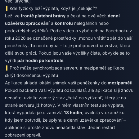
věci urychlují.
Kde fyzicky leží výplata, když je „čekající“?
Leží ve
frontě platební brány
a čeká na dvě věci:
denní
uzávěrku zpracování
a
kontrolu
nelegálních nebo
podezřelých výdělků. Podle videa o výběrech na Facebooku z
roku 2026 se označené prostředky „mohou vrátit“ zpět do vaší
peněženky. To není chyba – to je protipodvodná vrstva, která
dělá svou práci. Pokud jsou vaše výdělky čisté, obvykle se to
vyřídí
pár hodin po kontrole
.
Proč může synchronizace serveru a mezipaměť aplikace
skrýt dokončenou výplatu
Aplikace ukládá lokální snímek vaší peněženky do
mezipaměti
.
Pokud backend vaši výplatu odsouhlasí, ale aplikace si ji znovu
nenačte, uvidíte zamrzlý stav „čeká na vyřízení“, který je na
straně serveru již hotový. V mém vlastním testu se výplata,
která vypadala jako zamrzlá
18 hodin
, uvolnila v okamžiku,
kdy jsem potvrdil, že uplynula denní uzávěrka zpracování –
aplikace si prostě znovu nenačetla stav. Jeden restart
zobrazení opravil.