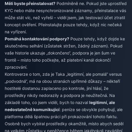
Měli byste přeinstalovat?
Podmíněně ne. Pokud jste uprostřed
KYC nebo máte nesynchronizované záznamy, přeinstalace vás
může stát víc, než vyřeší – viděl jsem, jak testovací účet ztratil
koncept ověření. Přeinstalujte pouze tehdy, když nic nečeká
na vyřízení.
Pomáhá kontaktování podpory?
Pouze tehdy, když dojde ke
skutečnému selhání (zůstatek stržen, žádný záznam). Pokud
vaše historie ukazuje „dokončeno“, podpora je jen šum ve
frontě – místo toho počkejte, až platební kanál dokončí
zpracování.
Kontroverze o tom, zda je Taka „legitimní, ale pomalá“ versus
„podvodná“, má na obou stranách upřímné důkazy – někteří
hostitelé dostanou zaplaceno po kontrole, jiní hlásí, že
prostředky nikdy nedorazily a podpora je neužitečná. Na
základě toho, co jsem viděl, bych to nazval
legitimní, ale
nedostatečně komunikující
: peníze se obvykle pohybují, ale
platforma dělá špatnou práci při prokazování tohoto faktu.
Osobně bych vybíral prostředky okamžitě, místo abych seděl
na velkém zůstatku v peněžence během jakéhokoli zavádění