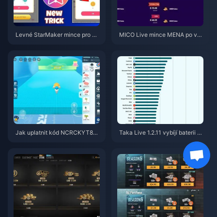
Levné StarMaker mince pro ko
MICO Live mince MENA po ver
nkurzy SupernovaX 2026 (slev
zi v5.2: Nejlevnější nabídky 20
a 12–23 %)
26
Jak uplatnit kód NCRCKYT8EF
Taka Live 1.2.11 vybíjí baterii př
pro získání Eggy Coins zdarma
íliš rychle po aktualizaci z červ
(srpen 2026)
ence 2026? Příčiny a řešení