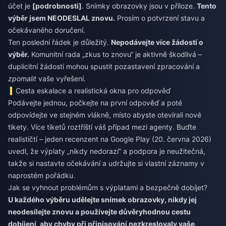
účet je
[podrobnosti]
. Snímky obrazovky jsou v příloze.
Tento
výběr jsem NEODESLAL znovu.
Prosím o potvrzení stavu a
očekávaného doručení.
Ten poslední řádek je důležitý.
Nepodávejte více žádostí o
výběr.
Komunitní rada „zkus to znovu“ je aktivně škodlivá –
duplicitní žádosti mohou spustit pozastavení zpracování a
zpomalit
vaše vyřešení.
Cesta eskalace a realistická okna pro odpověď
Podávejte jednou, počkejte na první odpověď a poté
odpovídejte ve stejném vlákně, místo abyste otevírali nové
tikety. Více tiketů roztříští váš případ mezi agenty. Buďte
realističtí – jeden recenzent na Google Play (20. června 2026)
uvedl, že výplaty „nikdy nedorazí“ a podpora je neužitečná,
takže si nastavte očekávání a udržujte si vlastní záznamy v
naprostém pořádku.
Jak se vyhnout problémům s výplatami a bezpečně dobíjet?
U každého výběru udělejte snímek obrazovky, nikdy jej
neodesílejte znovu a používejte důvěryhodnou cestu
dobíjení, aby chyby při připisování nezkreslovaly vaše