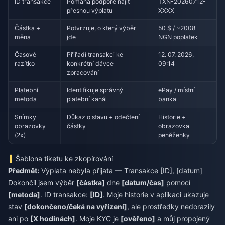
ID transakce
Pomáhá podpoře najít
TXN-20260712-
přesnou výplatu
XXXX
Částka +
Potvrzuje, o který výběr
50 $ / ~2008
měna
jde
NGN poplatek
Časové
Přiřadí transakci ke
12. 07. 2026,
razítko
konkrétní dávce
09:14
zpracování
Platební
Identifikuje správný
ePay / místní
metoda
platební kanál
banka
Snímky
Důkaz o stavu + odečtení
Historie +
obrazovky
částky
obrazovka
(2x)
peněženky
Šablona tiketu ke zkopírování
Předmět:
Výplata nebyla přijata — Transakce [ID], [datum]
Dokončil jsem výběr
[částka]
dne
[datum/čas]
pomocí
[metoda]
. ID transakce:
[ID]
. Moje historie v aplikaci ukazuje
stav
[dokončeno/čeká na vyřízení]
, ale prostředky nedorazily
ani po
[X hodinách]
. Moje KYC je
[ověřeno]
a můj propojený