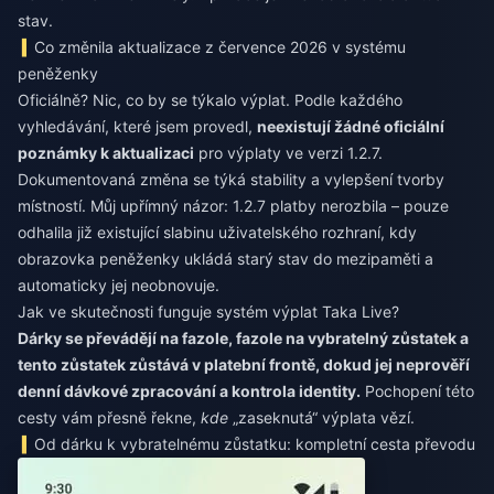
stav.
Co změnila aktualizace z července 2026 v systému
peněženky
Oficiálně? Nic, co by se týkalo výplat. Podle každého
vyhledávání, které jsem provedl,
neexistují žádné oficiální
poznámky k aktualizaci
pro výplaty ve verzi 1.2.7.
Dokumentovaná změna se týká stability a vylepšení tvorby
místností. Můj upřímný názor: 1.2.7 platby nerozbila – pouze
odhalila již existující slabinu uživatelského rozhraní, kdy
obrazovka peněženky ukládá starý stav do mezipaměti a
automaticky jej neobnovuje.
Jak ve skutečnosti funguje systém výplat Taka Live?
Dárky se převádějí na fazole, fazole na vybratelný zůstatek a
tento zůstatek zůstává v platební frontě, dokud jej neprověří
denní dávkové zpracování a kontrola identity.
Pochopení této
cesty vám přesně řekne,
kde
„zaseknutá“ výplata vězí.
Od dárku k vybratelnému zůstatku: kompletní cesta převodu