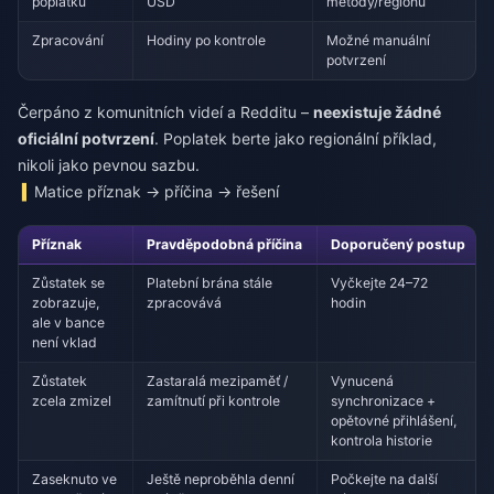
poplatku
USD
metody/regionu
Zpracování
Hodiny po kontrole
Možné manuální
potvrzení
Čerpáno z komunitních videí a Redditu –
neexistuje žádné
oficiální potvrzení
. Poplatek berte jako regionální příklad,
nikoli jako pevnou sazbu.
Matice příznak → příčina → řešení
Příznak
Pravděpodobná příčina
Doporučený postup
Zůstatek se
Platební brána stále
Vyčkejte 24–72
zobrazuje,
zpracovává
hodin
ale v bance
není vklad
Zůstatek
Zastaralá mezipaměť /
Vynucená
zcela zmizel
zamítnutí při kontrole
synchronizace +
opětovné přihlášení,
kontrola historie
Zaseknuto ve
Ještě neproběhla denní
Počkejte na další