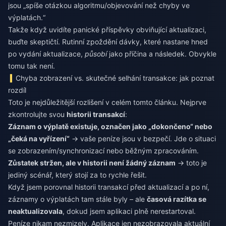
jsou „spíše otázkou algoritmu/objevování než chyby ve
výplatách.“
Takže když uvidíte panické příspěvky obviňující aktualizaci,
buďte skeptičtí. Rutinní zpoždění dávky, které nastane hned
po vydání aktualizace,
působí
jako příčina a následek. Obvykle
tomu tak není.
Chyba zobrazení vs. skutečné selhání transakce: jak poznat
rozdíl
Toto je nejdůležitější rozlišení v celém tomto článku. Nejprve
zkontrolujte svou
historii transakcí
:
Záznam o výplatě existuje, označen jako „dokončeno“ nebo
„čeká na vyřízení“
→ vaše peníze jsou v bezpečí. Jde o situaci
se zobrazením/synchronizací nebo běžným zpracováním.
Zůstatek stržen, ale v historii není žádný záznam
→ toto je
jediný scénář, který stojí za to rychle řešit.
Když jsem porovnal historii transakcí před aktualizací a po ní,
záznamy o výplatách tam stále byly – ale
časová razítka se
neaktualizovala
, dokud jsem aplikaci plně nerestartoval.
Peníze nikam nezmizely. Aplikace jen nezobrazovala aktuální