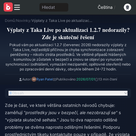
Hledat
Čeština
/
Domů
/
Novinky
/
Výplaty z Taka Live po aktualizaci 1.2.7 nedorazily? Zde je skutečné řešení
Výplaty z Taka Live po aktualizaci 1.2.7 nedorazily?
Zde je skutečné řešení
Pokud vám po aktualizaci 1.2.7 (červenec 2026) nedorazily výplaty z
Taka Live, nejčastější příčinou je chyba synchronizace zobrazení
peněženky – nikoliv ztráta prostředků. Ve většině případů hlášených
komunitou je zůstatek v bezpečí a znovu se objeví po vynucené
synchronizaci (odhlášení, vymazání mezipaměti, opětovné otevření) nebo
po zpracování denní dávky, obvykle během 24–72 hodin.
Autor:
Ryan Patel
Publikováno:
2026/07/01
13 min čtení
Obsah
Zde je část, ve které většina ostatních návodů chybuje:
zaměňují
"prostředky jsou v bezpečí, ale nezobrazují se"
s
"výplata skutečně selhala."
Jsou to dva naprosto odlišné
problémy se dvěma naprosto odlišnými řešeními. Podporu
prostřednictvím tiketu kontaktujte pouze v případě, že výplata