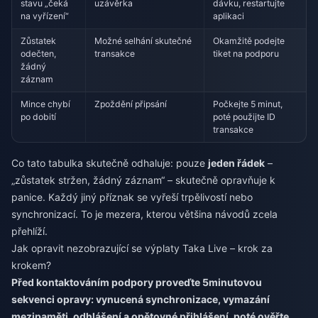
stavu „čeká
uzávěrka
dávku, restartujte
na vyřízení“
aplikaci
Zůstatek
Možné selhání skutečné
Okamžitě podejte
odečten,
transakce
tiket na podporu
žádný
záznam
Mince chybí
Zpoždění připsání
Počkejte 5 minut,
po dobití
poté použijte ID
transakce
Co tato tabulka skutečně odhaluje: pouze
jeden řádek
–
„zůstatek stržen, žádný záznam“ – skutečně opravňuje k
panice. Každý jiný příznak se vyřeší trpělivostí nebo
synchronizací. To je mezera, kterou většina návodů zcela
přehlíží.
Jak opravit nezobrazující se výplaty Taka Live – krok za
krokem?
Před kontaktováním podpory proveďte 5minutovou
sekvenci opravy: vynucená synchronizace, vymazání
mezipaměti, odhlášení a opětovné přihlášení, poté ověřte