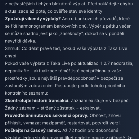
z nejčastějších tichých blokátorů výplat. Předpokládejte chybu
aktualizace až poté, co ověříte stav své identity.
Zpožďují víkendy výplaty?
Ano u bankovních převodů, které
se řídí harmonogramem bankovních dnů. Výběr z pátku večer
se může snadno jevit jako „zaseknutý“, dokud se v pondělí
nevyřídí dávka.
Shrnutí: Co dělat právě teď, pokud vaše výplata z Taka Live
chybí
Pokud vaše výplata z Taka Live po aktualizaci 1.2.7 nedorazila,
nepanikařte – aktualizace téměř jistě není příčinou a vaše
prostředky jsou s největší pravděpodobností v bezpečí za
zastaralým zobrazením. Postupujte podle tohoto prioritního
kontrolního seznamu:
Zkontrolujte historii transakcí.
Záznam existuje = v bezpečí.
Žádný záznam + stržený zůstatek = eskalovat.
Proveďte 5minutovou sekvenci opravy.
Obnovit, znovu
přihlásit, vymazat mezipaměť, restartovat, potvrdit verzi.
Počkejte na časový rámec.
Až 72 hodin pro dokončené
výplaty; jeden strukturovaný tiket podejte pouze v případě, že