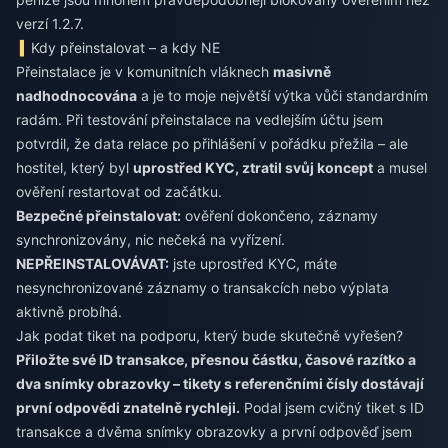
verzí 1.2.7.
Kdy přeinstalovat – a kdy NE
Přeinstalace je v komunitních vláknech
masivně
nadhodnocována
a je to moje největší výtka vůči standardním
radám. Při testování přeinstalace na vedlejším účtu jsem
potvrdil, že data relace po přihlášení v pořádku přežila – ale
hostitel, který byl
uprostřed KYC, ztratil svůj koncept
a musel
ověření restartovat od začátku.
Bezpečné přeinstalovat:
ověření dokončeno, záznamy
synchronizovány, nic nečeká na vyřízení.
NEPŘEINSTALOVÁVAT:
jste uprostřed KYC, máte
nesynchronizované záznamy o transakcích nebo výplata
aktivně probíhá.
Jak podat tiket na podporu, který bude skutečně vyřešen?
Přiložte své ID transakce, přesnou částku, časové razítko a
dva snímky obrazovky – tikety s referenčními čísly dostávají
první odpovědi znatelně rychleji.
Podal jsem cvičný tiket s ID
transakce a dvěma snímky obrazovky a první odpověď jsem