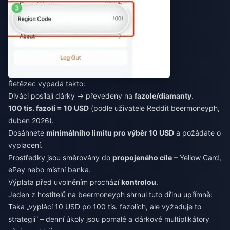
Řetězec vypadá takto:
Diváci posílají dárky → převedeny na
fazole/diamanty
.
100 tis. fazolí = 10 USD
(podle uživatele Reddit beermoneyph,
duben 2026).
Dosáhnete
minimálního limitu pro výběr 10 USD
a požádáte o
vyplacení.
Prostředky jsou směrovány do
propojeného cíle
– Yellow Card,
ePay nebo místní banka.
Výplata před uvolněním prochází
kontrolou
.
Jeden z hostitelů na beermoneyph shrnul tuto dřinu upřímně:
Taka „vyplácí 10 USD po 100 tis. fazolích, ale vyžaduje to
strategii“ – denní úkoly jsou pomalé a dárkové multiplikátory