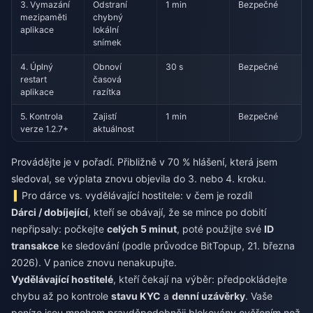
3. Vymazání
Odstraní
1 min
Bezpečné
mezipaměti
chybný
aplikace
lokální
snímek
4. Úplný
Obnoví
30 s
Bezpečné
restart
časová
aplikace
razítka
5. Kontrola
Zajistí
1 min
Bezpečné
verze 1.2.7+
aktuálnost
Provádějte je v pořadí. Přibližně v 70 % hlášení, která jsem
sledoval, se výplata znovu objevila do 3. nebo 4. kroku.
Pro dárce vs. vydělávající hostitele: v čem je rozdíl
Dárci / dobíjející
, kteří se obávají, že se mince po dobití
nepřipsaly: počkejte
celých 5 minut
, poté použijte své
ID
transakce
ke sledování (podle průvodce BitTopup, 21. března
2026). V panice znovu nenakupujte.
Vydělávající hostitelé
, kteří čekají na výběr: předpokládejte
chybu až po kontrole
stavu KYC
a
denní uzávěrky
. Vaše
peníze jsou mnohem pravděpodobněji blokovány ověřením než