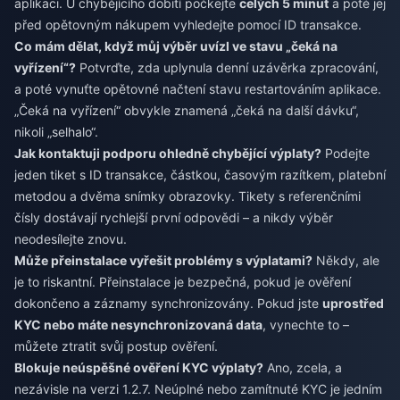
aplikaci. U chybějícího dobití počkejte
celých 5 minut
a poté jej
před opětovným nákupem vyhledejte pomocí ID transakce.
Co mám dělat, když můj výběr uvízl ve stavu „čeká na
vyřízení“?
Potvrďte, zda uplynula denní uzávěrka zpracování,
a poté vynuťte opětovné načtení stavu restartováním aplikace.
„Čeká na vyřízení“ obvykle znamená „čeká na další dávku“,
nikoli „selhalo“.
Jak kontaktuji podporu ohledně chybějící výplaty?
Podejte
jeden tiket s ID transakce, částkou, časovým razítkem, platební
metodou a dvěma snímky obrazovky. Tikety s referenčními
čísly dostávají rychlejší první odpovědi – a nikdy výběr
neodesílejte znovu.
Může přeinstalace vyřešit problémy s výplatami?
Někdy, ale
je to riskantní. Přeinstalace je bezpečná, pokud je ověření
dokončeno a záznamy synchronizovány. Pokud jste
uprostřed
KYC nebo máte nesynchronizovaná data
, vynechte to –
můžete ztratit svůj postup ověření.
Blokuje neúspěšné ověření KYC výplaty?
Ano, zcela, a
nezávisle na verzi 1.2.7. Neúplné nebo zamítnuté KYC je jedním