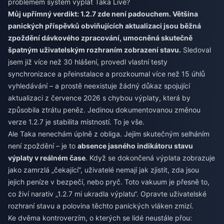
problémem systém výplat Taka Live?
Můj upřímný verdikt: 1.2.7 zde není padouchem. Většina
panických příspěvků obviňujících aktualizaci jsou běžná
zpoždění dávkového zpracování, umocněná skutečně
špatným uživatelským rozhraním zobrazení stavu.
Sledoval
jsem již více než 30 hlášení, provedl vlastní testy
synchronizace a přeinstalace a prozkoumal více než 15 úhlů
vyhledávání – a prostě neexistuje žádný důkaz spojující
aktualizaci z července 2026 s chybou výplaty, která by
způsobila ztrátu peněz. Jedinou dokumentovanou změnou
verze 1.2.7 je stabilita místností. To je vše.
Ale Taka nenechám úplně z obliga. Jejím skutečným selháním
není zpoždění – je to
absence jasného indikátoru stavu
výplaty v reálném čase
. Když se dokončená výplata zobrazuje
jako zamrzlá „čekající“, uživatelé nemají jak zjistit, zda jsou
jejich peníze v bezpečí, nebo pryč. Toto vakuum je přesně to,
co živí narativ „1.2.7 mi ukradla výplatu“. Opravte uživatelské
rozhraní stavu a polovina těchto panických vláken zmizí.
Ke dvěma kontroverzím, o kterých se lidé neustále přou: