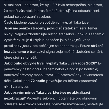
aktualizací – ne proto, že by 1.2.7 byla nebezpečná, ale proto,
že menší zůstatek je prostě méně stresující na odsouhlasení,
pokud se zobrazení zasekne.
Často kladené otázky o zpožděních výplat Taka Live
Jsou mé peníze ztraceny, pokud zůstatek zmizel?
Téměř
nikdy. Nejprve zkontrolujte historii transakcí – pokud záznam o
výplatě existuje (i když je označen jako čekající), vaše
prostředky jsou v bezpečí a jen se nezobrazují. Pouze
stržení
bez záznamu o transakci
signalizuje možné skutečné selhání,
které stojí za to řešit.
Jak dlouho obvykle trvají výplaty Taka Live v roce 2026?
E-
peněženky často dorazí během několika hodin po kontrole;
bankovní převody mohou trvat 1–3 pracovní dny, o víkendech
déle. Cokoli pod
72 hodin
považujte za běžné zpracování,
nikoli za chybu.
Jak opravím mince Taka Live, které se po aktualizaci
nezobrazují?
Proveďte sekvenci: potáhněte pro obnovení,
odhlaste se a znovu přihlaste, vymažte mezipaměť, restartujte