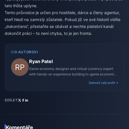
tato lhůta uplyne.
Tento průvodce je určen pro hostitele, dárce a členy agentur,
kteří hledí na zamrzlý zůstatek. Pokud již ve své historii vidíte
„dokončeno“, přestaňte se obávat a nechte platební kanál
dokončit práci – to není chyba, to je jen fronta.
O AUTOROVI
Ryan Patel
Game economy designer and virtual currency expert
with hands-on experience building in-game economies
for MMO and mobile titles.
Zobrazit celý profil →
SDÍLET
Komentáře