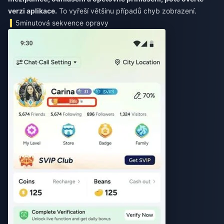
verzi aplikace.
To vyřeší většinu případů chyb zobrazení.
5minutová sekvence opravy