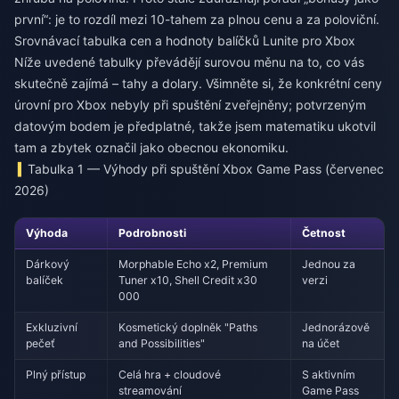
první“: je to rozdíl mezi 10-tahem za plnou cenu a za poloviční.
Srovnávací tabulka cen a hodnoty balíčků Lunite pro Xbox
Níže uvedené tabulky převádějí surovou měnu na to, co vás
skutečně zajímá – tahy a dolary. Všimněte si, že konkrétní ceny
úrovní pro Xbox nebyly při spuštění zveřejněny; potvrzeným
datovým bodem je předplatné, takže jsem matematiku ukotvil
tam a zbytek označil jako obecnou ekonomiku.
Tabulka 1 — Výhody při spuštění Xbox Game Pass (červenec
2026)
Výhoda
Podrobnosti
Četnost
Dárkový
Morphable Echo x2, Premium
Jednou za
balíček
Tuner x10, Shell Credit x30
verzi
000
Exkluzivní
Kosmetický doplněk "Paths
Jednorázově
pečeť
and Possibilities"
na účet
Plný přístup
Celá hra + cloudové
S aktivním
streamování
Game Pass