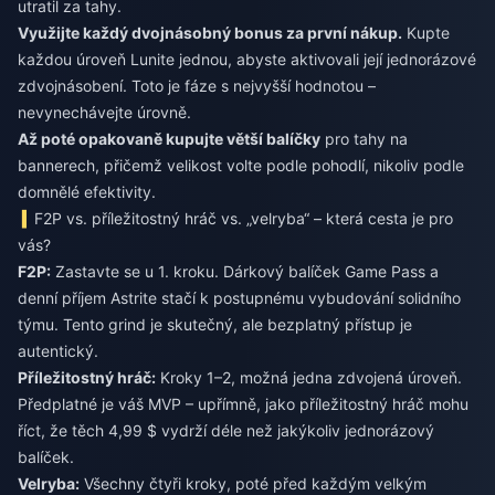
utratil za tahy.
Využijte každý dvojnásobný bonus za první nákup.
Kupte
každou úroveň Lunite jednou, abyste aktivovali její jednorázové
zdvojnásobení. Toto je fáze s nejvyšší hodnotou –
nevynechávejte úrovně.
Až poté opakovaně kupujte větší balíčky
pro tahy na
bannerech, přičemž velikost volte podle pohodlí, nikoliv podle
domnělé efektivity.
F2P vs. příležitostný hráč vs. „velryba“ – která cesta je pro
vás?
F2P:
Zastavte se u 1. kroku. Dárkový balíček Game Pass a
denní příjem Astrite stačí k postupnému vybudování solidního
týmu. Tento grind je skutečný, ale bezplatný přístup je
autentický.
Příležitostný hráč:
Kroky 1–2, možná jedna zdvojená úroveň.
Předplatné je váš MVP – upřímně, jako příležitostný hráč mohu
říct, že těch 4,99 $ vydrží déle než jakýkoliv jednorázový
balíček.
Velryba:
Všechny čtyři kroky, poté před každým velkým