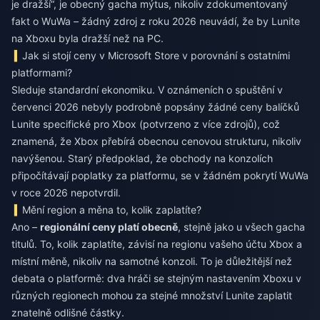
je dražší“, je obecný gacha mýtus, nikoliv zdokumentovaný
fakt o WuWa – žádný zdroj z roku 2026 neuvádí, že by Lunite
na Xboxu byla dražší než na PC.
Jak si stojí ceny v Microsoft Store v porovnání s ostatními
platformami?
Sleduje standardní ekonomiku. V oznámeních o spuštění v
červenci 2026 nebyly podrobně popsány žádné ceny balíčků
Lunite specifické pro Xbox (potvrzeno z více zdrojů), což
znamená, že Xbox přebírá obecnou cenovou strukturu, nikoliv
navýšenou. Starý předpoklad, že obchody na konzolích
připočítávají poplatky za platformu, se v žádném pokrytí WuWa
v roce 2026 nepotvrdil.
Mění region a měna to, kolik zaplatíte?
Ano –
regionální ceny platí obecně
, stejně jako u všech gacha
titulů. To, kolik zaplatíte, závisí na regionu vašeho účtu Xbox a
místní měně, nikoliv na samotné konzoli. To je důležitější než
debata o platformě: dva hráči se stejným nastavením Xboxu v
různých regionech mohou za stejné množství Lunite zaplatit
znatelně odlišné částky.