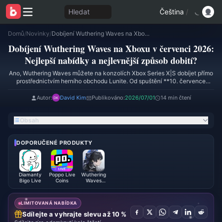
Hledat
Čeština
/
Domů
/
Novinky
/
Dobíjení Wuthering Waves na Xboxu v červenci 2026: Nejlepší nabídky a nejlevnější způsob dobití?
Dobíjení Wuthering Waves na Xboxu v červenci 2026:
Nejlepší nabídky a nejlevnější způsob dobití?
Ano, Wuthering Waves můžete na konzolích Xbox Series X|S dobíjet přímo
prostřednictvím herního obchodu Lunite. Od spuštění **10. července
2026** je nejvýhodnějším krokem využití jednorázového **bonusu za
první nákup dvojnásobku Lunite** u každého balíčku – to samo o sobě
Autor:
David Kim
Publikováno:
2026/07/01
14 min čtení
zhruba zdvojnásobuje efektivní hodnotu každé úrovně. Pro dlouhodobou
výhodnost nabízí **předplatné Lunite za 4,99 $** nejlepší poměr Astrite
Obsah
za dolar v rámci svého 30denního cyklu. A pro větší opakované útraty
může být ověřená cesta přes třetí strany, jako je BitTopup, levnější než
ceny v Microsoft Store.
DOPORUČENÉ PRODUKTY
Diamanty
Poppo Live
Wuthering
Bigo Live
Coins
Waves
Lunity
LIMITOVANÁ NABÍDKA
Sdílejte a vyhrajte slevu až 10 %