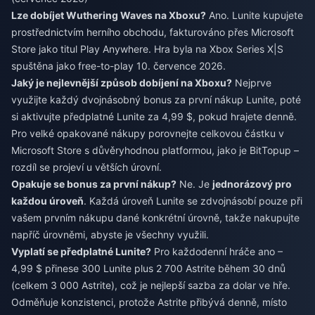
Lze dobíjet Wuthering Waves na Xboxu?
Ano. Lunite kupujete
prostřednictvím herního obchodu, fakturováno přes Microsoft
Store jako titul Play Anywhere. Hra byla na Xbox Series X|S
spuštěna jako free-to-play 10. července 2026.
Jaký je nejlevnější způsob dobíjení na Xboxu?
Nejprve
využijte každý dvojnásobný bonus za první nákup Lunite, poté
si aktivujte předplatné Lunite za 4,99 $, pokud hrajete denně.
Pro velké opakované nákupy porovnejte celkovou částku v
Microsoft Store s důvěryhodnou platformou, jako je BitTopup –
rozdíl se projeví u větších úrovní.
Opakuje se bonus za první nákup?
Ne. Je
jednorázový pro
každou úroveň
. Každá úroveň Lunite se zdvojnásobí pouze při
vašem prvním nákupu dané konkrétní úrovně, takže nakupujte
napříč úrovněmi, abyste je všechny využili.
Vyplatí se předplatné Lunite?
Pro každodenní hráče ano –
4,99 $ přinese 300 Lunite plus 2 700 Astrite během 30 dnů
(celkem 3 000 Astrite), což je nejlepší sazba za dolar ve hře.
Odměňuje konzistenci, protože Astrite přibývá denně, místo