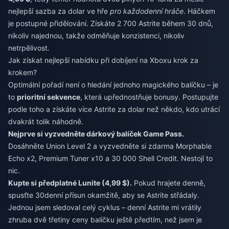
nejlepší sazba za dolar ve hře
pro každodenní hráče
. Háčkem
je postupné přidělování. Získáte 2 700 Astrite během 30 dnů,
nikoliv najednou, takže odměňuje konzistenci, nikoliv
netrpělivost.
Jak získat nejlepší nabídku při dobíjení na Xboxu krok za
krokem?
Optimální pořadí není o hledání jednoho magického balíčku – je
to
prioritní sekvence
, která upřednostňuje bonusy. Postupujte
podle toho a získáte více Astrite za dolar než někdo, kdo utrácí
dvakrát tolik náhodně.
Nejprve si vyzvedněte dárkový balíček Game Pass.
Dosáhněte Union Level 2 a vyzvedněte si zdarma Morphable
Echo x2, Premium Tuner x10 a 30 000 Shell Credit. Nestojí to
nic.
Kupte si předplatné Lunite (4,99 $).
Pokud hrajete denně,
spusťte 30denní přísun okamžitě, aby se Astrite střádaly.
Jednou jsem sledoval celý cyklus – denní Astrite mi vrátily
zhruba dvě třetiny ceny balíčku ještě předtím, než jsem je