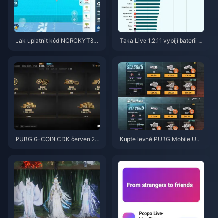
Jak uplatnit kód NCRCKYT8EF
Taka Live 1.2.11 vybíjí baterii př
pro získání Eggy Coins zdarma
íliš rychle po aktualizaci z červ
(srpen 2026)
ence 2026? Příčiny a řešení
PUBG G-COIN CDK červen 20
Kupte levné PUBG Mobile UC
26: Vyplatí se opravdu dvojitá
pro spolupráci s Naruto Shippu
promo akce za 91,43 $?
den (červenec 2026): Ceny, ne
jlepší balíčky a bezpečné dobit
í