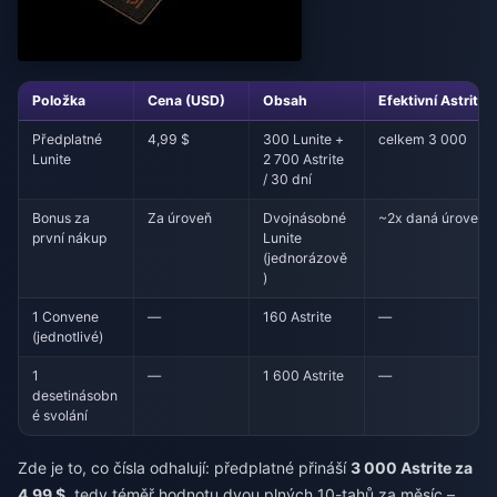
Položka
Cena (USD)
Obsah
Efektivní Astrite
Předplatné
4,99 $
300 Lunite +
celkem 3 000
Lunite
2 700 Astrite
/ 30 dní
Bonus za
Za úroveň
Dvojnásobné
~2x daná úroveň
první nákup
Lunite
(jednorázově
)
1 Convene
—
160 Astrite
—
(jednotlivé)
1
—
1 600 Astrite
—
desetinásobn
é svolání
Zde je to, co čísla odhalují: předplatné přináší
3 000 Astrite za
4,99 $
, tedy téměř hodnotu dvou plných 10-tahů za měsíc –