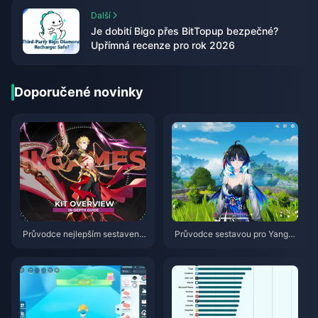
Další
Je dobití Bigo přes BitTopup bezpečné?
Upřímná recenze pro rok 2026
Doporučené novinky
Průvodce nejlepším sestavení
Průvodce sestavou pro Yangya
m pro postavu Gilgamesh v HS
ng Xuanling | Srpen 2026
R | Srpen 2026