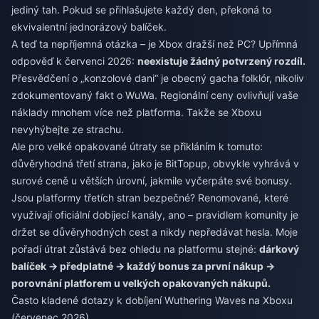
jediný tah. Pokud se přihlašujete každý den, překoná to
ekvivalentní jednorázový balíček.
A teď ta nepříjemná otázka – je Xbox dražší než PC? Upřímná
odpověď k červenci 2026:
neexistuje žádný potvrzený rozdíl.
Přesvědčení o „konzolové dani“ je obecný gacha folklór, nikoliv
zdokumentovaný fakt o WuWa. Regionální ceny ovlivňují vaše
náklady mnohem více než platforma. Takže se Xboxu
nevyhýbejte ze strachu.
Ale pro velké opakované útraty se přikláním k tomuto:
důvěryhodná třetí strana, jako je BitTopup, obvykle vyhrává v
surové ceně u větších úrovní, jakmile vyčerpáte své bonusy.
Jsou platformy třetích stran bezpečné? Renomované, které
využívají oficiální dobíjecí kanály, ano – pravidlem komunity je
držet se důvěryhodných cest a nikdy nepředávat hesla. Moje
pořadí útrat zůstává bez ohledu na platformu stejné:
dárkový
balíček → předplatné → každý bonus za první nákup →
porovnání platforem u velkých opakovaných nákupů.
Často kladené dotazy k dobíjení Wuthering Waves na Xboxu
(červenec 2026)