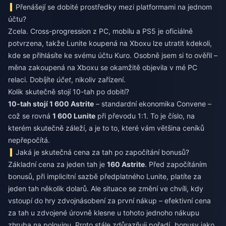
Přenášejí se dobité prostředky mezi platformami na jednom
účtu?
Zcela. Cross-progression z PC, mobilu a PS5 je oficiálně
potvrzena, takže Lunite koupená na Xboxu lze utratit kdekoli,
kde se přihlásíte ke svému účtu Kuro. Osobně jsem si to ověřil –
měna zakoupená na Xboxu se okamžitě objevila v mé PC
relaci. Dobíjíte
účet
, nikoliv zařízení.
Kolik skutečně stojí 10-tah po dobití?
10-tah stojí 1 600 Astrite
– standardní ekonomika Convene –
což se rovná
1 600 Lunite
při převodu 1:1. To je číslo, na
kterém skutečně záleží, a je to to, které vám většina ceníků
nepřepočítá.
Jaká je skutečná cena za tah po započítání bonusů?
Základní cena za jeden tah je
160 Astrite
. Před započítáním
bonusů, při implicitní sazbě předplatného Lunite, platíte za
jeden tah několik dolarů. Ale situace se změní ve chvíli, kdy
vstoupí do hry zdvojnásobení za první nákup – efektivní cena
za tah u zdvojené úrovně klesne u tohoto jednoho nákupu
zhruba na polovinu. Proto stále zdůrazňuji pořadí „bonusy jako