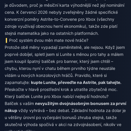
je důvodem, proč je měsíční karta výhodnější než její nominální
cena. K červenci 2026 nebyly zveřejněny žádné specifické
konverzní poměry Astrite-to-Convene pro Xbox (všechny
zdroje využívají obecnou herní ekonomiku), takže zde platí
stejná matematika jako na ostatních platformách.
Proč systém dvou měn mate nové hráče?
Protože obě měny vypadají zaměnitelně, ale nejsou. Když jsem
poprvé dobíjel, spletl jsem si Lunite s měnou pro tahy a málem
jsem koupil špatný balíček pro banner, který jsem chtěl –
chybu, kterou nyní v chatu během prvního týdne neustále
vídám u nových konzolových hráčů. Pravidlo, které si
zapamatujte:
kupte Lunite, převeďte na Astrite, pak tahejte.
Přeskočte v hlavě prostřední krok a utratíte zbytečně moc.
Který balíček Lunite pro Xbox nabízí nejlepší hodnotu?
Balíček s vaším
nevyužitým dvojnásobným bonusem za první
nákup
vždy vyhrává – bez debat. Základní hodnota za dolar je
u většiny úrovní po vyčerpání bonusů zhruba stejná, takže
skutečná výhoda spočívá v akci na zdvojnásobení, nikoliv ve