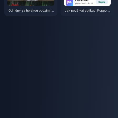
Odměny za horskou podzimní
Jak používat aplikaci Poppo Li
událost ve hře Where Winds M
ve: Kompletní průvodce pro úpl
eet – červenec 2026: Kompletn
né začátečníky | červenec 20
í seznam, měna a priorita
26