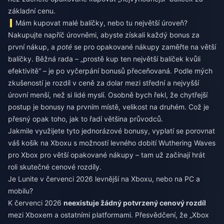
základní cenu.
Mám kupovat malé balíčky, nebo tu největší úroveň?
Nakupujte napříč úrovněmi, abyste získali každý bonus za
první nákup, a
poté
se pro opakované nákupy zaměřte na větší
balíčky. Běžná rada – „prostě kup ten největší balíček kvůli
efektivitě“ – je po vyčerpání bonusů přeceňovaná. Podle mých
zkušeností je rozdíl v ceně za dolar mezi střední a nejvyšší
úrovní menší, než si lidé myslí. Osobně bych řekl, že chytřejší
postup je bonusy na prvním místě, velikost na druhém. Což je
přesný opak toho, jak to řadí většina průvodců.
Jakmile využijete tyto jednorázové bonusy, vyplatí se porovnat
váš košík na Xboxu s možností
levného dobití Wuthering Waves
pro Xbox
pro větší opakované nákupy – tam už začínají hrát
roli skutečné cenové rozdíly.
Je Lunite v červenci 2026 levnější na Xboxu, nebo na PC a
mobilu?
K červenci 2026
neexistuje žádný potvrzený cenový rozdíl
mezi Xboxem a ostatními platformami. Přesvědčení, že „Xbox