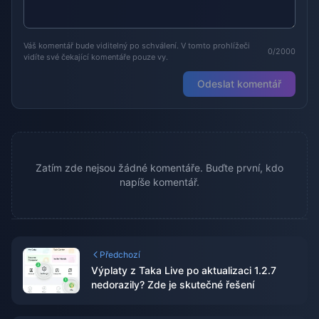
Váš komentář bude viditelný po schválení. V tomto prohlížeči
0/2000
vidíte své čekající komentáře pouze vy.
Odeslat komentář
Zatím zde nejsou žádné komentáře. Buďte první, kdo
napíše komentář.
Předchozí
Výplaty z Taka Live po aktualizaci 1.2.7
nedorazily? Zde je skutečné řešení