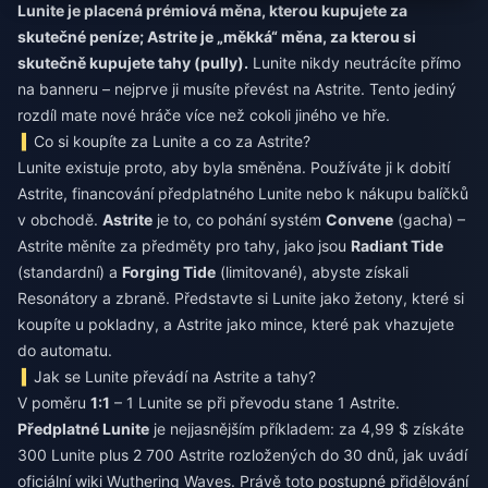
Lunite je placená prémiová měna, kterou kupujete za
skutečné peníze; Astrite je „měkká“ měna, za kterou si
skutečně kupujete tahy (pully).
Lunite nikdy neutrácíte přímo
na banneru – nejprve ji musíte převést na Astrite. Tento jediný
rozdíl mate nové hráče více než cokoli jiného ve hře.
Co si koupíte za Lunite a co za Astrite?
Lunite existuje proto, aby byla směněna. Používáte ji k dobití
Astrite, financování předplatného Lunite nebo k nákupu balíčků
v obchodě.
Astrite
je to, co pohání systém
Convene
(gacha) –
Astrite měníte za předměty pro tahy, jako jsou
Radiant Tide
(standardní) a
Forging Tide
(limitované), abyste získali
Resonátory a zbraně. Představte si Lunite jako žetony, které si
koupíte u pokladny, a Astrite jako mince, které pak vhazujete
do automatu.
Jak se Lunite převádí na Astrite a tahy?
V poměru
1:1
– 1 Lunite se při převodu stane 1 Astrite.
Předplatné Lunite
je nejjasnějším příkladem: za 4,99 $ získáte
300 Lunite plus 2 700 Astrite rozložených do 30 dnů, jak uvádí
oficiální wiki Wuthering Waves. Právě toto postupné přidělování