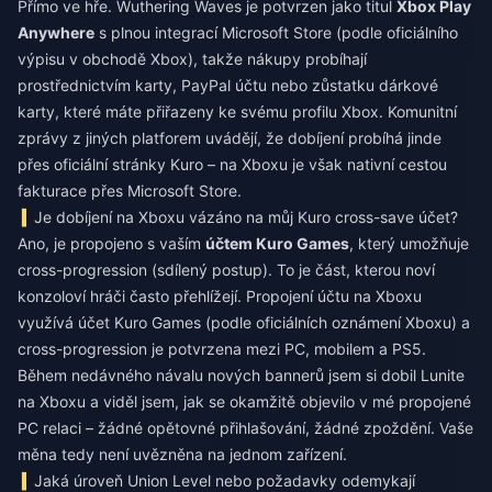
Přímo ve hře. Wuthering Waves je potvrzen jako titul
Xbox Play
Anywhere
s plnou integrací Microsoft Store (podle oficiálního
výpisu v obchodě Xbox), takže nákupy probíhají
prostřednictvím karty, PayPal účtu nebo zůstatku dárkové
karty, které máte přiřazeny ke svému profilu Xbox. Komunitní
zprávy z jiných platforem uvádějí, že dobíjení probíhá jinde
přes oficiální stránky Kuro – na Xboxu je však nativní cestou
fakturace přes Microsoft Store.
Je dobíjení na Xboxu vázáno na můj Kuro cross-save účet?
Ano, je propojeno s vaším
účtem Kuro Games
, který umožňuje
cross-progression (sdílený postup). To je část, kterou noví
konzoloví hráči často přehlížejí. Propojení účtu na Xboxu
využívá účet Kuro Games (podle oficiálních oznámení Xboxu) a
cross-progression je potvrzena mezi PC, mobilem a PS5.
Během nedávného návalu nových bannerů jsem si dobil Lunite
na Xboxu a viděl jsem, jak se okamžitě objevilo v mé propojené
PC relaci – žádné opětovné přihlašování, žádné zpoždění. Vaše
měna tedy není uvězněna na jednom zařízení.
Jaká úroveň Union Level nebo požadavky odemykají