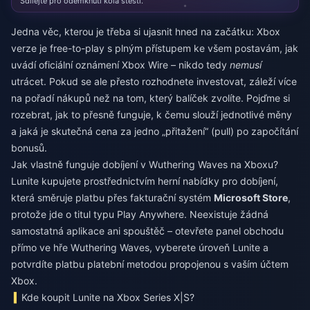
Sdílejte pro odemknutí kola štěstí.
Jedna věc, kterou je třeba si ujasnit hned na začátku: Xbox
verze je free-to-play s plným přístupem ke všem postavám, jak
uvádí oficiální oznámení Xbox Wire – nikdo tedy
nemusí
utrácet. Pokud se ale přesto rozhodnete investovat, záleží více
na pořadí nákupů než na tom, který balíček zvolíte. Pojďme si
rozebrat, jak to přesně funguje, k čemu slouží jednotlivé měny
a jaká je skutečná cena za jedno „přitažení“ (pull) po započítání
bonusů.
Jak vlastně funguje dobíjení v Wuthering Waves na Xboxu?
Lunite kupujete prostřednictvím herní nabídky pro dobíjení,
která směruje platbu přes fakturační systém
Microsoft Store
,
protože jde o titul typu Play Anywhere. Neexistuje žádná
samostatná aplikace ani spouštěč – otevřete panel obchodu
přímo ve hře Wuthering Waves, vyberete úroveň Lunite a
potvrdíte platbu platební metodou propojenou s vaším účtem
Xbox.
Kde koupit Lunite na Xbox Series X|S?