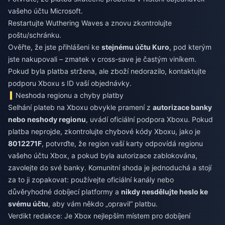
vašeho účtu Microsoft.
Restartujte Wuthering Waves a znovu zkontrolujte
poštu/schránku.
Ověřte, že jste přihlášeni ke
stejnému účtu Kuro
, pod kterým
jste nakupovali – zmatek v cross-save je častým viníkem.
Pokud byla platba stržena, ale zboží nedorazilo, kontaktujte
podporu Xboxu s ID vaší objednávky.
Neshoda regionu a chyby platby
Selhání plateb na Xboxu obvykle pramení z
autorizace banky
nebo neshody regionu
, uvádí oficiální podpora Xboxu. Pokud
platba neprojde, zkontrolujte chybové kódy Xboxu, jako je
8012271F
, potvrďte, že region vaší karty odpovídá regionu
vašeho účtu Xbox, a pokud byla autorizace zablokována,
zavolejte do své banky. Komunitní shoda je jednoduchá a stojí
za to ji zopakovat: používejte oficiální kanály nebo
důvěryhodné dobíjecí platformy a
nikdy nesdělujte heslo ke
svému účtu
, aby vám někdo „opravil“ platbu.
Verdikt redakce: Je Xbox nejlepším místem pro dobíjení