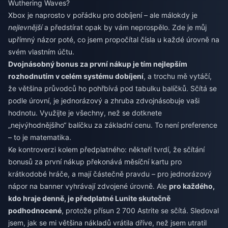
Wuthering Waves?
Xbox je naprosto v pořádku pro dobíjení – ale málokdy je
nejlevnější
a předstírat opak by vám neprospělo. Zde je můj
upřímný názor poté, co jsem propočítal čísla u každé úrovně na
svém vlastním účtu.
Dvojnásobný bonus za první nákup je tím nejlepším
rozhodnutím v celém systému dobíjení
, a trochu mě vytáčí,
že většina průvodců ho pohřbívá pod tabulku balíčků. Sčítá se
podle úrovní, je jednorázový a zhruba zdvojnásobuje vaši
hodnotu. Využijte je všechny, než se dotknete
„nejvýhodnějšího“ balíčku za základní cenu. To není preference
– to je matematika.
Ke kontroverzi kolem předplatného: někteří tvrdí, že sčítání
bonusů za první nákup překonává měsíční kartu pro
krátkodobé hráče, a mají částečně pravdu – pro jednorázový
nápor na banner vyhrávají zdvojené úrovně. Ale
pro každého,
kdo hraje denně, je předplatné Lunite skutečně
podhodnocené
, protože přísun 2 700 Astrite se sčítá. Sledoval
jsem, jak se mi většina nákladů vrátila dříve, než jsem utratil