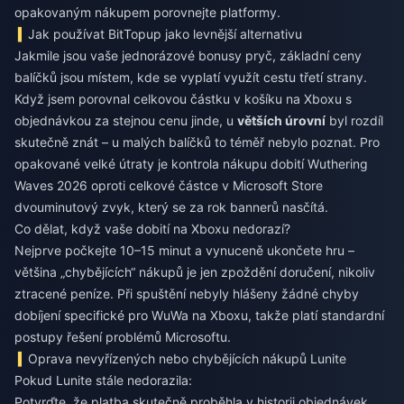
opakovaným nákupem porovnejte platformy.
Jak používat BitTopup jako levnější alternativu
Jakmile jsou vaše jednorázové bonusy pryč, základní ceny
balíčků jsou místem, kde se vyplatí využít cestu třetí strany.
Když jsem porovnal celkovou částku v košíku na Xboxu s
objednávkou za stejnou cenu jinde, u
větších úrovní
byl rozdíl
skutečně znát – u malých balíčků to téměř nebylo poznat. Pro
opakované velké útraty je kontrola
nákupu dobití Wuthering
Waves 2026
oproti celkové částce v Microsoft Store
dvouminutový zvyk, který se za rok bannerů nasčítá.
Co dělat, když vaše dobití na Xboxu nedorazí?
Nejprve počkejte 10–15 minut a vynuceně ukončete hru –
většina „chybějících“ nákupů je jen zpoždění doručení, nikoliv
ztracené peníze. Při spuštění nebyly hlášeny žádné chyby
dobíjení specifické pro WuWa na Xboxu, takže platí standardní
postupy řešení problémů Microsoftu.
Oprava nevyřízených nebo chybějících nákupů Lunite
Pokud Lunite stále nedorazila:
Potvrďte, že platba skutečně proběhla v historii objednávek