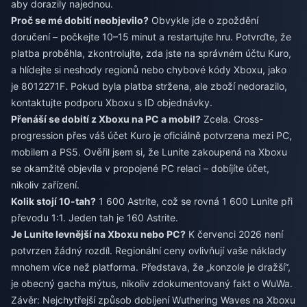
aby dorazily najednou.
Proč se mé dobití neobjevilo?
Obvykle jde o zpoždění
doručení – počkejte 10–15 minut a restartujte hru. Potvrďte, že
platba proběhla, zkontrolujte, zda jste na správném účtu Kuro,
a hlídejte si neshody regionů nebo chybové kódy Xboxu, jako
je 8012271F. Pokud byla platba stržena, ale zboží nedorazilo,
kontaktujte podporu Xboxu s ID objednávky.
Přenáší se dobití z Xboxu na PC a mobil?
Zcela. Cross-
progression přes váš účet Kuro je oficiálně potvrzena mezi PC,
mobilem a PS5. Ověřil jsem si, že Lunite zakoupená na Xboxu
se okamžitě objevila v propojené PC relaci – dobíjíte účet,
nikoliv zařízení.
Kolik stojí 10-tah?
1 600 Astrite, což se rovná 1 600 Lunite při
převodu 1:1. Jeden tah je 160 Astrite.
Je Lunite levnější na Xboxu nebo PC?
K červenci 2026 není
potvrzen žádný rozdíl. Regionální ceny ovlivňují vaše náklady
mnohem více než platforma. Představa, že „konzole je dražší“,
je obecný gacha mýtus, nikoliv zdokumentovaný fakt o WuWa.
Závěr: Nejchytřejší způsob dobíjení Wuthering Waves na Xboxu