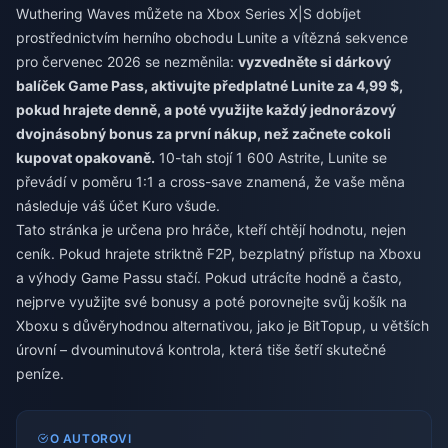
Wuthering Waves můžete na Xbox Series X|S dobíjet
prostřednictvím herního obchodu Lunite a vítězná sekvence
pro červenec 2026 se nezměnila:
vyzvedněte si dárkový
balíček Game Pass, aktivujte předplatné Lunite za 4,99 $,
pokud hrajete denně, a poté využijte každý jednorázový
dvojnásobný bonus za první nákup, než začnete cokoli
kupovat opakovaně.
10-tah stojí 1 600 Astrite, Lunite se
převádí v poměru 1:1 a cross-save znamená, že vaše měna
následuje váš účet Kuro všude.
Tato stránka je určena pro hráče, kteří chtějí hodnotu, nejen
ceník. Pokud hrajete striktně F2P, bezplatný přístup na Xboxu
a výhody Game Passu stačí. Pokud utrácíte hodně a často,
nejprve využijte své bonusy a poté porovnejte svůj košík na
Xboxu s důvěryhodnou alternativou, jako je BitTopup, u větších
úrovní – dvouminutová kontrola, která tiše šetří skutečné
peníze.
O AUTOROVI