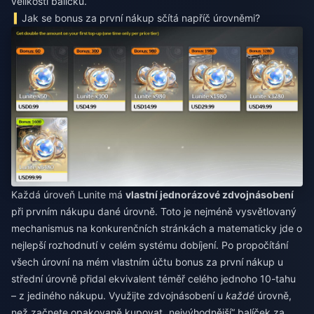
velikosti balíčku.
Jak se bonus za první nákup sčítá napříč úrovněmi?
Každá úroveň Lunite má
vlastní jednorázové zdvojnásobení
při prvním nákupu dané úrovně. Toto je nejméně vysvětlovaný
mechanismus na konkurenčních stránkách a matematicky jde o
nejlepší rozhodnutí v celém systému dobíjení. Po propočítání
všech úrovní na mém vlastním účtu bonus za první nákup u
střední úrovně přidal ekvivalent téměř celého jednoho 10-tahu
– z jediného nákupu. Využijte zdvojnásobení u
každé
úrovně,
než začnete opakovaně kupovat „nejvýhodnější“ balíček za